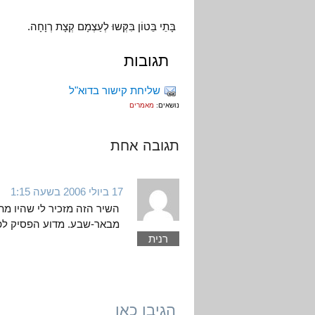
בָּתֵי בֵּטוֹן בִּקְּשוּ לְעַצְמָם קְצָת רְוָחָה.
תגובות
שליחת קישור בדוא"ל
נושאים:
מאמרים
תגובה אחת
17 ביולי 2006 בשעה 1:15
השיר הזה מזכיר לי שהיו מ
מבאר-שבע. מדוע הפסיק לפר
רנית
הגיבו כאן