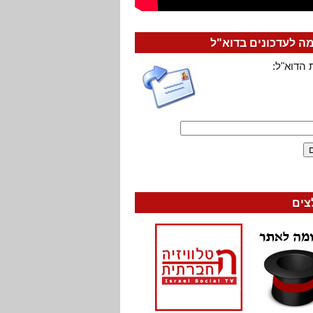
 לעדכונים בדוא"ל
 הדוא"ל:
צים