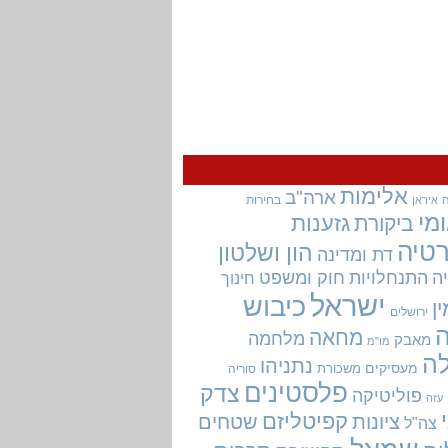
אלימות
ארה"ב
בחירות
איראן
מי
גזענות
ביקורת
טיה
הון ושלטון
דת ומדינה
ה
התנחלויות
חוק ומשפט
חינוך
ישראל
כיבוש
ין
ירושלים
מחאה
מלחמה
מאבק
מו"מ
ה
נתניהו
מעסיקים
משכורת
סוריה
פלסטינים
צדק
פוליטיקה
עזה
קפיטליזם
ציונות
שטחים
צה"ל