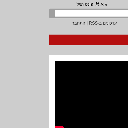
א
א
פונט רגיל
א
עדכונים ב-RSS
|
התחבר