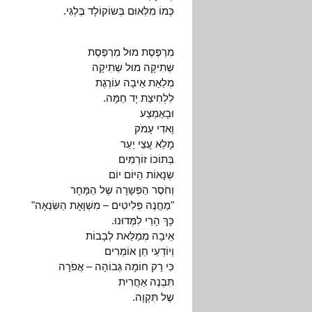
כְּמוֹ מִלְּאוּם בְּשוֹקוֹלָד בֶּלְגִי.
מִרְפֶּסֶת מוּל מִרְפֶּסֶת
שְתִיקָה מוּל שְתִיקָה
מְלֵאַת אֵיבָה עוֹרֶגֶת
לִלְחִיצַת יָד חַמָּה.
וּבָאֶמְצַע
וָאדִי עָמֹק
מָלֵא עֲצֵי יַעַר
בְּתוֹכוֹ זוֹרְמִים
שְנָאוֹת הַיּוֹם יוֹם
וְחֹסֶר הַפְּשָרָה שֶל הַמָּחָר
"מַחֲנֶה פְּלִיטִים – מִשְׁוָאָת הַשִּׂנְאָה"
כָּךְ הָרֵי לִמְּדוּנוּ.
אֵיבָה מְמַלֵּאת לְבָבוֹת
וְיוֹדְעֵי חֵן אוֹמְרִים
כִּי רַק חוֹמָה גְּבוֹהָה – אֲפֹרָה
תִּבְנֶה אַחֲרִית
שֶל תִּקְוָה.