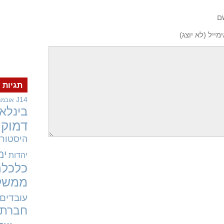
ם
מייל (לא יוצג)
תגיות
J14
אובמה
בינלאו
דמוקר
היסטורי
ימ
יהדות
כלכלה
ממשל
עובדים
חברתי