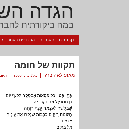
הגדה הש
במה ביקורתית לחברה
דף הבית
מאמרים
הכותבים באתר
קי
תקוות של חומה
מאת:
לאה ברץ
ב-15 ביוני, 2006
תגובה
בָּתֵּי בֵּטוֹן כקּופְסָאוֹת אַסְפָּקָה לִקְשֵׁי יוֹם
נִדְחָסוּ אֶל פִּסַּת אֲדָמָה
שֶׁבִּקְּשָׁה לְעַצְמָהּ קְצָת רְוָחָה
חַלּוֹנוֹת רֵיקִים כְּבֻבּוֹת שֶנִקְּרוּ אֶת עֵינֵיהֶן
צוֹפִים
אֶל בָּתִּים