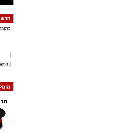
הרשמה
כתובת
מומל