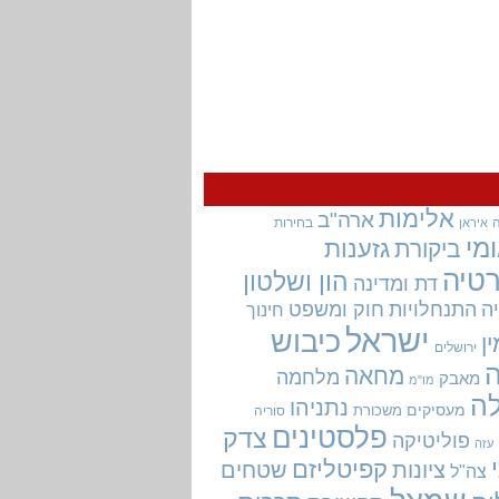
אלימות
ארה"ב
בחירות
איראן
מי
גזענות
ביקורת
טיה
הון ושלטון
דת ומדינה
ה
התנחלויות
חוק ומשפט
חינוך
ישראל
כיבוש
ין
ירושלים
מחאה
מלחמה
מאבק
מו"מ
ה
נתניהו
מעסיקים
משכורת
סוריה
פלסטינים
צדק
פוליטיקה
עזה
קפיטליזם
ציונות
שטחים
צה"ל