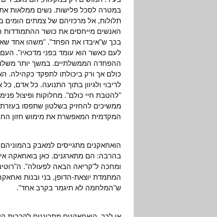
במטרה לסכל פלישות. נשים ממלאות את מ
תלולות, אל מרכזיהם של צמתים הומים ב
האנשים מייחסים את כושר ההתמודדות 
בכך ש"איבדו את הפחד". "משהו אחד שאפ
לעם כאשר הוא עומד בפני מדכאיו". העם 
ההפחדה הממשלתיים. במשך יותר משלושה ח
כולם אך ורק ביכולתו לתפקד כקהילה. ה
לריבוי ולגיוון בתוך התנועה. כל אדם, כ
"להטבת חיי כולם". מחלוקות ופיצול פני
ממשיכים להחזיק בשלטון שתפסו בעזרת מ
המקדמית המאפשרת את מימוש חזון הח
הואחאקנים מתגייסים למאבק בהמוניהם,
בהרבה: הם מתארגנים. כאן בואחאקה אין "
ומחכה ל"קריאה הבאה לפעולה". ה"רוטי
המתמדת יוצאת-הדופן, בני ובנות ואחאקה
ש"המלחמה לא תיגמר בקרב אחד".
אי לכך, הואחאקנים מתכוננים לקרבות הע