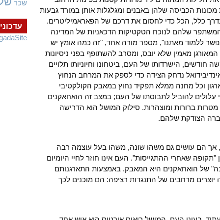
של
שכר
כונות הכביסה שלהן באבנים ומגלגלות אותן במורד גבעות
דרך כלל, הכל כדי לחסום את דרכם של הפאראמיליטרים.
עדכוני
המשתפר שלהם לנוכח הטקטיקות הדכאניות של המדינה
gadaSite
שר ללמוד מאתנו", מספר מורה אחד, "זה כמה אומץ יש
המאורגן מאמין שלא יובס, ומסרב להשתופף בפני ניסיונות
ודשים, הישרדותו של העם, ביטחונו וחיוניותו תלויים
אינדיבידואל נדחק הצידה כדי לספק את המרחב הנחוץ
ל ארגון וכל מחנה ממלא תפקיד נחוץ במאבק הקולקטיבי
מי עלולים להוביל לתבוסתו של העם; במצב זה הואחאקנים
טרות ברורות ומוצהרות. סילוק המושל הוא הדרישה
ברה הצודקת שלהם.
 אך הם עושים גם משהו שונה, משהו בעל עוצמה רבה
תקופה שאחרי ההתגייסות". העם אינו חוזר לחיי היומיום
נה" של הואחאקנים היא המאבק. באמצעות התארגנותם
 יוצרים מרחבים של התנגדות רציפה: הם מוכנים לכך
תיד. בעיני העם, המושל רואיס אורטיס הוא איש אחד