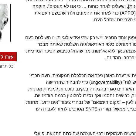
נות], ושעלינו לאחד כוחות … כי אנו לא מעטים". הוקמה
האסיפה העממית של בני ובנות ואחאקה (APPO) כדי לאחד את ההמונים ולדרוש בשם העם את
י העריצות שסבל העם.
 מפגין אחד הסביר: "יש רק שתי אידיאולוגיות: זו השולטת בעם
וסו המוחלט כלפי האידיאולוגיה השלטת שאותה מבכר
וצמה, אך ללא אלימות. מה שהחל ככיבוש הכיכר המרכזית
עזרו לנ
ברחבי המדינה.
כל תרומ
ת עירערה באופן ניכר את הכלכלה המקומית. העם הכריז
בריש גלי שמטרתו ליצור אווירה של "אי-משילוּת" (ungovernability) כדי להבהיר שהדרישה
 האזרחים סגרו בהצלחה בנקים, סוכנויות למכירת מכוניות
ר; כבישים נחסמו ואף נסגרו לחלוטין בכמה הזדמנויות.
עין – "מקום הימצאם" של נבחרי ציבור "אינו ידוע", מחנות
אוהלים ובריקדות חוסמים את הכניסות לבנייני ממשל. מורי ה-SNTE מסרבים לחזור לעבודה עד
ורשים העמוקים ורבי-העוצמה שהיכתה התנועה. פועלי