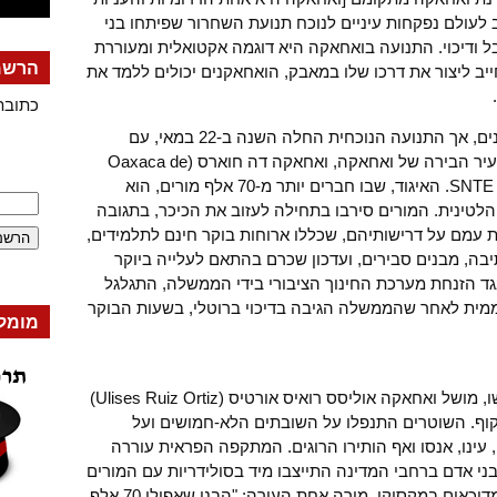
לעולם נפקחות עיניים לנוכח תנועת השחרור שפיתחו בני
 ודיכוי. התנועה בואחאקה היא דוגמה אקטואלית ומעוררת
הרשמה
ב ליצור את דרכו שלו במאבק, הואחאקנים יכולים ללמד את
כתובת
העם בואחאקה חי תחת דיכוי זה מאות שנים, אך התנועה הנוכחית החלה השנה ב-22 במאי, עם
כיבושה הלא-אלים של הכיכר המרכזית בעיר הבירה של ואחאקה, ואחאקה דה חוארס (Oaxaca de
Juarez) בידי איגוד המורים הכלל-מדינתי SNTE. האיגוד, שבו חברים יותר מ-70 אלף מורים, הוא
לטינית. המורים סירבו בתחילה לעזוב את הכיכר, בתגובה
עמם על דרישותיהם, שכללו ארוחות בוקר חינם לתלמידים,
יבה, מבנים סבירים, ועדכון שכרם בהתאם לעלייה ביוקר
ד הזנחת מערכת החינוך הציבורי בידי הממשלה, התגלגל
עממית לאחר שהממשלה הגיבה בדיכוי ברוטלי, בשעות הבוקר
מומל
בעוד המורים המוחים ישנים בכיכר שכבשו, מושל ואחאקה אוליסס רואיס אורטיס (Ulises Ruiz Ortiz)
דינה לתקוף. השוטרים התנפלו על השובתים הלא-חמושים ועל
 עינו, אנסו ואף הותירו הרוגים. המתקפה הפראית עוררה
בני אדם ברחבי המדינה התייצבו מיד בסולידריות עם המורים
והכריזו: "מספיק כבר!" קריאה המוכרת למדוכאים במקסיקו. מורה אחת העירה: "הבנו שאפילו 70 אלף