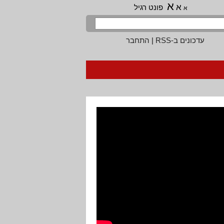
א
א
פונט רגיל
א
עדכונים ב-RSS
|
התחבר