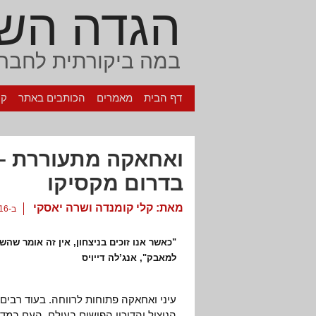
הגדה הש
במה ביקורתית לחברה
דף הבית
מאמרים
הכותבים באתר
קי
ואחאקה מתעוררת – 
בדרום מקסיקו
מאת:
קלי קומנדה ושרה יאסקי
ב-16 בספטמבר, 2006
"כאשר אנו זוכים בניצחון, אין זה אומר שה
למאבק", אנג’לה דייויס
עיני ואחאקה פתוחות לרווחה. בעוד רבים
הניצול והדיכוי הפושים בעולם, העם במד