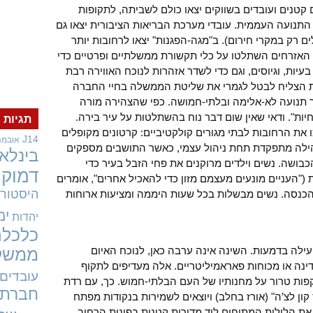
קטנים ועובדים בשווקים יצאו כולם לשביתה, לתקופות
 התנועה העממית. עובדי מערכת הבריאות הציבורית יצאו גם
רק במקרי חירום). ב"מגה-הפגנות" יצאו לרחובות יותר
האזרחים השתלטו על כלי תקשורת ממשלתיים ופרטיים כדי
יות, וגיוסים, וגם כדי לשדר אזהרות לנוכח האווירה רבת
ת הצליח לבטל לגמרי את שליטת הממשלה בחיי החברה
ר תנועה לא-אלימה ובלתי-חמושה. כפי שהצהירה מורה
חיות". ודאי שאין שום דבר נוח בהשתלטות על עיר בירה.
תגיות
 את הרחובות לבתי מגורים קולקטיביים: קרטונים מקופלים
J14
אובמה
קהילה מתפקדת תחת ניהול עצמי, כאשר התושבים מספקים
בינלאו
כבושה. נשים וילדים מרוקנים את פחי הזבל בעיר כדי
דמוקר
ת ("העניים מונעים מעצמם מזון כדי להאכיל אחרים", אומרים
היסטורי
הכנסה. נשים מבשלות בכל שעות היממה ומציעות ארוחות
ימ
יהדות
כלכלה
ילה בדמעות. השינה אינה ערבה כאן, לנוכח האיום
ממשל
נה או מכוחות פאראמיליטריים. אלה מעדיפים לתקוף
עובדים
פות טרור על מחנותיו של העם הבלתי-חמוש. כך, עם רדת
חברתי
קון לצ’ה" (אורז בחלב) ויוצאים לשמירות בנקודות מפתח
את הלילות המתוחים ליד מדורות קטנות בפינות הרחוב