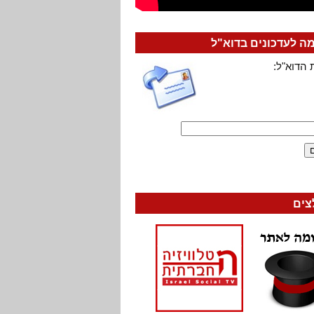
 לעדכונים בדוא"ל
 הדוא"ל:
צים