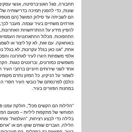
תחבורה, סגל האוניברסיטה, אנשי עסקים 
שונות, כדי להפגין תמיכה בדרישותיה של
הם לשביתה עד סילוק המושל (הם מטפלים 
אזרחים משחיים בעיר עצמה. מעבר לכך, 
להפיץ מידע על ההתרחשויות האחרונות, בע
התהפוכות. מכלול ההתארגנויות העממיו
בואחאקה. עם זאת, לא קל ליצור או לשמ
אחת, "אנו כאן בגלל עקרונות, לא בגלל נו
אלפי משפחות היגרו לעיר לאחרונה והפכו
משמשים כמזרונים, וברזנטים כגגות. ה
אחד לשני שירותים חיוניים ברחבי העיר ה
לשמור על הניקיון. כל המזון נתרם מקומי
כולם) לפרנסתם של כובשי העיר חסרי ה
במחנות הפזורים בעיר.
"הלילות הם הקשים מכל", חולקת עמנו פע
המוחשי של מתקפות ליליות – מטעם המדי
בלילה כדי לבצע רציחות, "העלמות" ומתק
הלילה, הגברים שותים שוקו חם או "ארוס 
בעיר. חמושים רק במקלות, הם מעבירים 