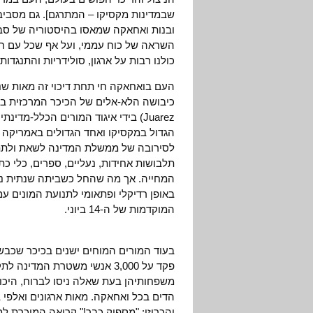
שבמדינות מקסיקו – המתרגם]. גם מסביב 
ובנות ואחאקה שמאסו בהיסטוריה של סבל
השראה של כוח עממי, ועל אף שכל עם חיי
כולנו רבות על ארגון, סולידריות והתנגדות.
הגדול במקסיקו ואחד הגדולים באמריקה ה
לסירובה של ממשלת המדינה לשאת ולתת 
תלבושות אחידות, נעליים, ספרים, כלי כת
המחייה. אך מה שהחל כשביתה שנתית נג
באופן רדיקלי ופתאומי לתנועת המונים 
המוקדמות של ה-14 ביוני.
פקד על 3,000 אנשי משטרת המ
משפחותיהן בעת שאלה ניסו לברוח, היכו,
הדים בכל ואחאקה. מאות ארגונים ואלפי 