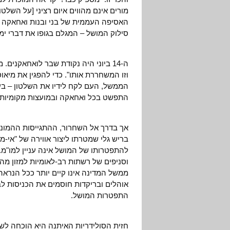
מורים אינם מהווים איום רציני [על השלטו
סילוק המושל – המגלם בגופו את דברי ימ
ה-14 ביוני היה נקודת שבר לואחאקנים.
וזו המשחררת אותו". כדי להפגין את מיא
הממשל, העם לקח לידיו את השלטון – בע
התפשט בכל ואחאקה ובמועצות מקומיות 
אך בדרך אל השחרור, ההתגייסות ההמוני
להתפטרותו של המושל אינה עניין למו"מ.
וסניפים של רשתות רב-לאומיות למזון מהי
ממשל המדינה אינו קיים יותר ככל הנראה ל
התפטרות המושל.
חזית הסולידריות האיתנה היא הוכחה לש