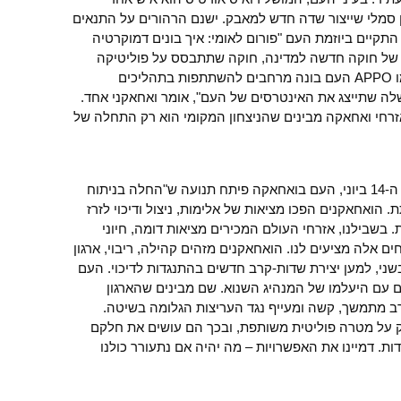
ון סמלי שייצור שדה חדש למאבק. ישנם הרהורים על התנאים
התקיים ביוזמת העם "פורום לאומי: איך בונים דמוקרטיה
ת של חוקה חדשה למדינה, חוקה שתתבסס על פוליטיקה
כוללת וכבוד למגוון. באמצעות קבוצות כמו APPO העם בונה מרחבים להשתתפות בתהליכים
לה שתייצג את האינטרסים של העם", אומר ואחאקני אחד.
רחי ואחאקה מבינים שהניצחון המקומי הוא רק התחלה של
אז המאבק נמשך. מאז פשיטת הדיכוי של ה-14 ביוני, העם בואחאקה פיתח תנועה ש"החלה בניתוח
 הואחאקנים הפכו מציאות של אלימות, ניצול ודיכוי לזרז
 בשבילנו, אזרחי העולם המכירים מציאות דומה, חיוני
 אלה מציעים לנו. הואחאקנים מזהים קהילה, ריבוי, ארגון
בשני, למען יצירת שדות-קרב חדשים בהתנגדות לדיכוי. העם
עם היעלמו של המנהיג השנוא. שם מבינים שהארגון
ב מתמשך, קשה ומעייף נגד העריצות הגלומה בשיטה.
על מטרה פוליטית משותפת, ובכך הם עושים את חלקם
ת. דמיינו את האפשרויות – מה יהיה אם נתעורר כולנו