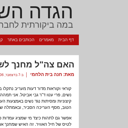
הגדה הש
במה ביקורתית לחברה
דף הבית
מאמרים
הכותבים באתר
קי
האם צה"ל מחנך לש
מאת:
חנה בית הלחמי
ב-7 בדצמבר, 2006
נשים, פרי עטו ד"ר גבי אביטל. אני תמהה
קיצוניות ומסיתות נגד נשים באמצעות ה
הטוב, מסף העריכה הסביר, ובאמתלה של 
אפשר גם לתהות כיצד מי שמציג עמדות 
לטיס של חיל האוויר. זה האיש שמחנך את י