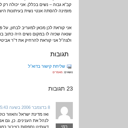
קב"א גבוה – נשים בכללן. אני יכולה רק 
מזמינה להסתה אנטי נשית בעיתונות היומ
אני קוראת לכן מכאן למעריב לבחון, על פ
שנאה שכזה לו במקום נשים היה כתוב בו "פ
ולצה"ל אני קוראת להרחיק את ד"ר אביטל
תגובות
שליחת קישור בדוא"ל
נושאים:
מאמרים
23 תגובות
8 בדצמבר 2006 בשעה 15:43
ואז מדינת ישראל והאזור כול
לנהל את הענינים. כן, גם אנ
רמי
דעותינו נתפסות בציבור כמ