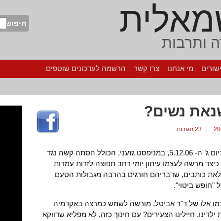
מאלית
חיפוש
 ותרבות
שורים
מי אנחנו
צרו קשר
הרשמה לעדכונים שוטפים
נאת נשים?
23 תגובות
קוראי וקוראות מדור דעות מעריב נתקלו ביום ג’ ה- 5.12.06, במניפסט גזעני, הכולל הסתה קשה נגד
 כיצד מרשה לעצמו עיתון יומי רחב תפוצה לזרות עמדות
עלאת כותבים, שדבריהם חורגים בהרבה מגבולות הטעם
"חופש ביטוי".
כמו אלו של ד"ר אביטל, מורשה לשמש כמרצה באקדמיה
לדינו, חיילינו הצעירים? עם חינוך כזה, לא מפליא שדווקא