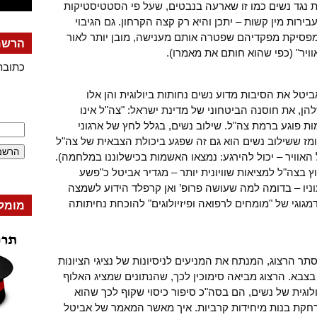
ת נגד נשים כמו זו שארעה בנבטים, שעל פי הסטטיסטיקות
בירות מין קשות – יתכן והיא רק קצה הקרחון. גם הגיבוי
מפסיקת מפקדיהם שפטרה אותם מענישה, מובן יותר לאור
הרשמה
יר" (כפי שהוא חותם את מאמרו).
כתובת
טל את הסיבות מדוע נשים נחותות ביולוגית והן אלו
ן, את חוסנה הביטחוני של מדינת ישראל: "צה"ל אינו
ות פוגע ברמת צה"ל. שילוב נשים, בגלל לחץ של ארגוני
ומז ששילוב נשים הוא גם זה שפגע ביכולת הצבאית של צה"ל
וויר – יכול להירגע: נמצאו האשמות בכישלוננו במלחמה).
בצה"ל למציאות שוויונית יותר – מגדיר אביטל כ"פשע
וניו – בדומה למה שעושה פרופ’ ואן קרפלד הידוע לשמצה
מגוגי של "מומחים לרפואה ופיזיולוגים" להוכחת נחיתותה
מומל
 הרצוג, המנתח את המניעים לניסיונות של נציגי הציונות
צבא. הרצוג מביאה סימוכין לכך, שהנתונים שמציג האלוף
ולוגית של נשים, הם בסה"כ סיפור כיסוי שקוף לכך שהוא
חקת בנות מיחידות קרביות. איך מאשר המאמר של אביטל