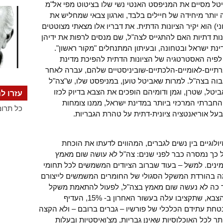
טל מסיים את המניפסט האנטי נשי שלו בציטוט מפי אל"מ
 יותר מיחידה של חיילים בלבד, וארגון צבאי שמחליש את
ני) הוא יקיר הציונות הדתית. את דבריו אלו מצאתי מצוטטים
ות דתיות האם להתגייס לצה"ל, שם מנסים לרפות את ידיהן
ינת ישראל ובטחונה, ובעיתון המתנחלים "מקור ראשון".
פיה האסטרטגיה של הציונות הדתית להפיכת מדינת
רתיים-לאומיים-הלכתיים-שוביניסטיים שלהם, עברה לאחר
גבוה בצה"ל. למרות שאביטל טוען, במניפסט שלו, ש"צה"ל
ביטל, שטרן, וגמן ודומיהם הופכים את הצבא בדיוק לכזו
עזרו לנ
החברתי המרכזי ביותר במדינת ישראל, ממנו צומחות
כל תרומ
בעל אוריאנטציה ציונית-דתית על טהרת הגבריות.
ולוגיים בין נשים לגברים, המהווים לדעתו את הוכחת
ל כך נמסרה כבר לפני שנים: צה"ל לא עושה שום מאמץ
המינים. למשל – בעוד שברוב הציודים המשמשים לכל תחומי
ה בהורדת המשקל הסגולי של החומרים המשמשים לייצורם
עד כה לא נעשה שום מאמץ בצה"ל, לפעול להתאמת משקל
האפוד וציודיו למסת השרירים של נשים. הצבא, שתקציבו עלה בעשור האחרון ב- 15%, העדיף
חת עתידם הכלכלי של פורשיו – גברים ברובם – ולא הקצה
ר לכל האוכלוסיות שאינן גבריות, מצ’ואיסטיות ובעלות