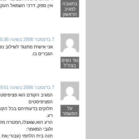
בתגובה
אין ספק, דרכי השמאל העקב
למגיב
הראשון
7 בדצמבר 2006 בשעה 10:36
אני אישית מתנגד לשילוב נש
הגברים בו.
נגד נשים
בצה"ל
7 בדצמבר 2006 בשעה 19:51
המגיב הקודם הוא פציפיסט.ו
הפציפיסטים
על
חלוקים בדעותיהם בכל הקשור
המשמר
רע.
הרע הוא,שאצלו,המטרה מק
ולגבי המאמר:
חנה בית הלחמי (עבורי,את 