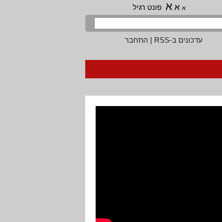
א
א
פונט רגיל
א
עדכונים ב-RSS
|
התחבר