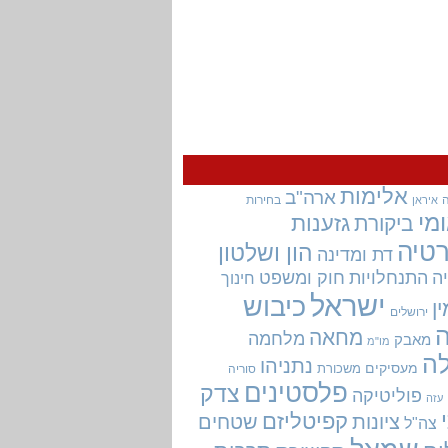
אלימות
ארה"ב
בחירות
איראן
מי
גזענות
ביקורת
טיה
הון ושלטון
דת ומדינה
ה
התנחלויות
חוק ומשפט
חינוך
ישראל
כיבוש
ין
ירושלים
מחאה
מלחמה
מאבק
מו"מ
ה
נתניהו
מעסיקים
משכורת
סוריה
פלסטינים
צדק
פוליטיקה
עזה
קפיטליזם
ציונות
שטחים
צה"ל