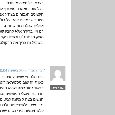
בצבא וכל מילה מיותרת.
בכל אופן מאמרה מצטרף לב
הקצינים הגבוהים בצה"ל.אני
מיוסר,שבמקום להגן על כולנו
אוילית,עצלנית ומושחתת.
לנו אין ברירה אלא להבין שא
משק מדינתנו),דורשים ניקוי י
ובשביל זה צריך את הרקולס 
7 בדצמבר 2006 בשעה 20:04
בית הלחמיי ששה להצטייר ק
כאן תיזה שוביניסטית-מיליט
אורי וייס
בניגוד גמור למה שהיא טוענ
הרחבת מעגלי הפושעים נגד ה
הנשים בצה"ל מקנה לגיטימצי
נגד נשים פלשתיאניות ולבנוני
פלשתינאיות בידי נשים ישרא