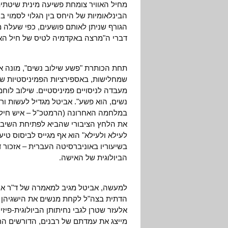
מחיל האוויר צומחת פשיעה מינית שיטתי
הבינלאומיות של היחס בין הגלוי לסמוי בע
הגורף שניתן לאותם פושעים, כפי שעלה 
דברי ה"מרצה באקדמיה לטיס של חיל האוו
תחת הכותרת "פשע שילוב נשים", מונה אבי
שמחלישות, באספירציות הפמיניסטיות שלה
מעבדה לניסויים פמיניסטיים. שילוב לוחמ
נשים, הוא פשע". אביטל מגדיל לעשות ור
במלחמה האחרונה (הרמטכ"ל – איש חיל הא
את הלחץ הציבורי שהביא לפתיחת השיבוץ 
לעילא ולעילא" הוא אף מגייס לביסוס טיע
בשיעוריו באוניברסיטה העברית – אזכור ד
הביולוגית של האישה.
למעשה, אביטל מגיב למאמרה של ד"ר אסתר
הדתית בצה"ל לקחת מנשים את הישגיהן ב
אלעזר שטרן לגבי נחיתותן הביולוגית-פיזי
מייצג את עמדתם של רבנים, הדורשים הר