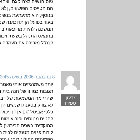
גיוס הנשים לצה"ל גם יוצר
הם הטייסים הפושעים, ןלא 
בנוסף, היא מתעתעת בנשים ל
בעוד בפועל הן תדוכאנה שם
תמשכנה להיות מדוכאות ביד
בחמאס התנהל בשעתו ויכוח,
לצה"ל מזכירה את העמדה של
8 בדצמבר 2006 בשעה 3:45
יותר משמרגיזים אותי מאמרי
תגובות כמו זו של חנה בית ה
גדעון
שהרי מה המשמעות של דברי
ספירו
לא צודק בטענתו שנשים הן
כלפי אביטל "גם אנחנו יכול
להטיס מטוסים ולזרוע מוות ו
ממוקדים" בשפת הכיבוש) לל
לירות פגזים מטנקים לבית חנ
הפמיניזם המיליטריסטי הזה 