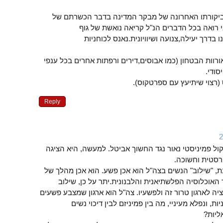
יקורתו האחרונה של מבקר המדינה בדבר הכשרתם של
 רואה בכל הדברים הנ"ל קריאה נואשת של גוף
 בדרך יעילה,צנועה ושיוויונית.נאנס לכוחניות
ורוות הבטחון (כמו אבוסים,דירים ורפתות אחרים בכל ענפי
סודי.
(רצוי שיתיעץ עם ספרטקוס).
Reply
ול פמיניסטי נאור נגד החשוך אביטל. למעשה, היא הציגה
רסטית וחשוכה.
ת, "שילוב" הנשים בצה"ל הוא אכן פשע. הוא אכן מהלך של
אוכלוסיה הפלשתיאנית והלבנונית.יתר על כן, שילוב
ה לארגון טרור זה ולפשעיו. צה"ל הוא ארגון שמצבע פשעים
ות, ונפלא מעיניי, מה בין פמיניזם לבין דיכוי נשים
ליות?