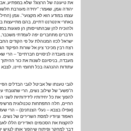
את טיעונה של הרצוג? שלא במפתיע, אבי
יהודה וגמן, שאמר: "יחידה מעורבת חלשה
עצמו במודע הוא לא מקצועי". וגמן (החילו
באתרי אינטרנט דתיים, בהם מתייעצות בנ
ולהוכיח להן שבהתגייסותן הן פוגעות במד
הדברים מתחברים יפה לעמדתי משכבר, ל
ישראל לכזו המנוהלת על פי הקודים החב
רצח רבין מכיכר ציון אל שורות הפיקוד ה
אינו מעבדה לניסויים חברתיים" – הרי שא
מעבדה, בניסיונם לשנות את כור ההיתוך 
עתודות ההנהגה בכל תחומי חיינו, לצבא 
לגבי טענתו של אביטל לגבי הבדלים הפיזי
ה"פשע" של שילוב נשים, הרי שתגובתי ע
להפוך את כל יחידותיו לידידותיות לשני 
החיים, חלה התפתחות טכנולוגית מרשימ
(אפילו בצבא – נעלי הצנחנים) – הרי ש
להקצות את הסכומים האדירים הללו לאבט
דבר למחקר ופיתוח שיהפוך אותו לנגיש יות