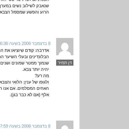
שנאבק לשילוב נשים במערך 
הרוע והפשע שמסמל הצבא ה
8 בדצמבר 2006 בשעה 6:36
הבלונדינים ובעלי השיער הח
דן תמיר
שנמוך ממטר שמונים ושנים  
יהיה יותר צבא.
מה רע?
ולגופו של ענין: הלואי והצ
האחים המסלמים. אם אנו רוצ
אלף (אם לא כבר בגן).
8 בדצמבר 2006 בשעה 7:59