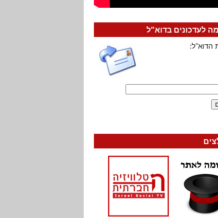
 לעדכונים בדוא"ל
 הדוא"ל:
צים