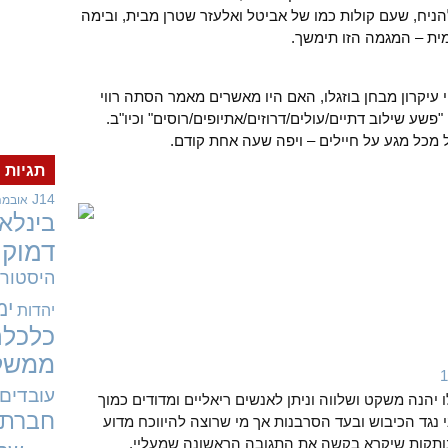
להניח, שעם קולות כמו של אביטל ואלעזר שטרן מבית, ובימה
ית – המגמה הזו תימשך.
י עיקרון מבחן בוזגלו, האם היו מאשרים מאמר הסתה רווי
שע שילוב דתיים/עולים/דרוזים/אתיופים/רוסים" וכיו"ב.
 מכל מגע על חיילים – ויפה שעה אחת קודם.
תגיות
J14
אובמה
בינלאו
דמוקר
היסטורי
ימ
יהדות
כלכלה
ממשל
עובדים
ו יהנה משקט ושלווה וניתן לאנשים ריאליים ומדודים כמוך
חברתי
י נגד הכיבוש ובעד הסרבנות אך מי שרוצה להיווכח מדוע
נותקות שיקרא בקשה את התגובה הראשונה שמעליי.