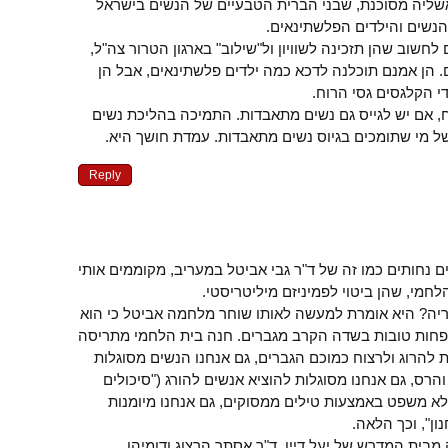
 אשליה מסוכנת, שבני הברית הטבעיים של הנשים בישראל
הנשים והילדים הפלשתינאים.
חשוב שהן תזכינה לשוויון ול"שילוב" בארגון הטרור צה"ל,
. הן אמנם תוכלנה לדכא כמה ילדים פלשתינאים, אבל הן
י הקלגסים גסי הרוח.
 אם יש לגייס גם נשים מתאבדות. התמיכה בהליכת נשים
 מי שתומכים בגיוס נשים מתאבדות. עמדת חושך היא.
Reply
ם נחותים כמו זה של ד"ר גבי אביטל במעריב, מקוממים אותי
לחמי, שהן ביטוי לפמיניזם מיליטריסטי.
ה? היא אומרת למעשה לאותו שוחר מלחמה אביטל כי הוא
 פחות טובות בשדה הקרב מגברים. חנה בית הלחמי מתריסה
ות להרוג ולרצוח כמוכם הגברים, גם אנחנו הנשים מסוגלות
הרס, גם אנחנו מסוגלות להוציא אנשים להורג ("סיכולים
א משפט באמצעות טילים ממסוקים, גם אנחנו מיומנות
ון", וכך הלאה.
מבית המדרש של יעל דיין, ד"ר אסתר הרצוג ודומיהן,