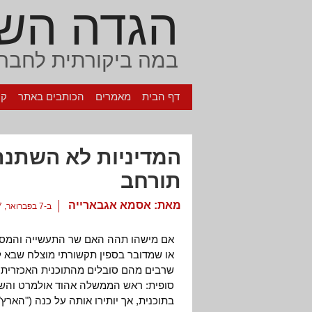
הגדה הש
במה ביקורתית לחברה
דף הבית
מאמרים
הכותבים באתר
קי
המדיניות לא השתנתה
תורחב
מאת:
אסמא אגבארייה
ב-7 בפברואר, 2007
אם מישהו תהה האם שר התעשייה והמסחר 
או שמדובר בספין תקשורתי מוצלח שבא 
שרבים מהם סובלים מהתוכנית האכזרית
סופית: ראש הממשלה אהוד אולמרט והשר
בתוכנית, אך יותירו אותה על כנה ("הארץ", 5.2.07