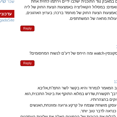
של
ם במאבק נגד התוכנית ישלבו ידיים וירתמו לחזית אחת
שכר
אמים: במסלול הקואליציה באמצעות הצעת החוק של ליה
באמצעות הצעת החוק של מוחמד ברכה; בערוץ הארגונים,
עדכוני
עולות מחאה של המשתתפים.
gadaSite
Reply
לנשות המחסומים?
Reply
תב המאמר לנמרוד והיא בקשר לשר התמ"ת,אליבא
קרבן" תקשורת,שדרש במלוא התוקף את ביטול התכנית,הוא
וקים בהצהרותיו.
של עסקן מושחת שצמח על קרקע גרועה ומוזנחת,האנשים
כנראה לדבר טוב יותר.
לבלום את הבורות של ההמונים האלה,את שליטת העסקנים