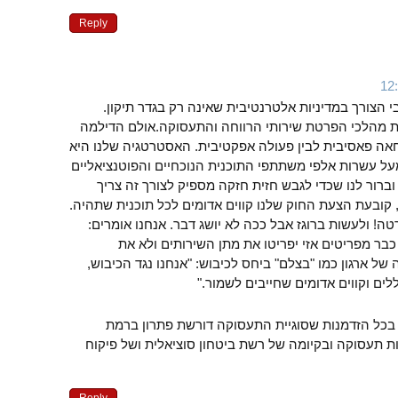
Reply
י הצורך במדיניות אלטרנטיבית שאינה רק בגדר תיקון.
ת מהלכי הפרטת שירותי הרווחה והתעסוקה.אולם הדילמה
מחאה פאסיבית לבין פעולה אפקטיבית. האסטרטגיה שלנו היא
מעל עשרות אלפי משתתפי התוכנית הנוכחיים והפוטנציאליים
ברור לנו שכדי לגבש חזית חזקה מספיק לצורך זה צריך
 קובעת הצעת החוק שלנו קווים אדומים לכל תוכנית שתהיה.
ה! ולעשות ברוגז אבל ככה לא יושג דבר. אנחנו אומרים:
בר מפריטים אזי יפריטו את מתן השירותים ולא את
ל ארגון כמו "בצלם" ביחס לכיבוש: "אנחנו נגד הכיבוש,
לים וקווים אדומים שחייבים לשמור."
ם בכל הזדמנות שסוגיית התעסוקה דורשת פתרון ברמת
ת תעסוקה ובקיומה של רשת ביטחון סוציאלית ושל פיקוח