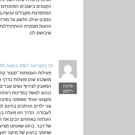
הקטנים בישובים המוזנחים 
המתפרצת-מקבלים עכשיו,בר
המבט ועילג הלשון.על מורהו
ההגות מצמרת ההתחרדלות 
שיבושם לנו.
10 בפברואר 2007 בשעה 5:05
פעילות העמותות "סנגור קהיל
מושכנע שהן פועלות בדרך כלל
מיכה
המאבק לצירוף נשים וגברים, 
רחמן
כנהוג למשל במדינות רווחה 
מקצועי אוהד ואמפטי בסיבות
וגני ילדים הניתנים בחינם ל
לעבודה. הדרך הזו מעלה ב
העלתה באחוזים רבים את ה
של דבר. ברגע שאנחנו מציעים
שתומך בהגיון של מיקור חוץ