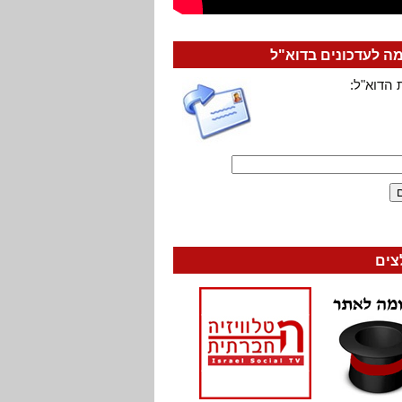
 לעדכונים בדוא"ל
 הדוא"ל:
צים