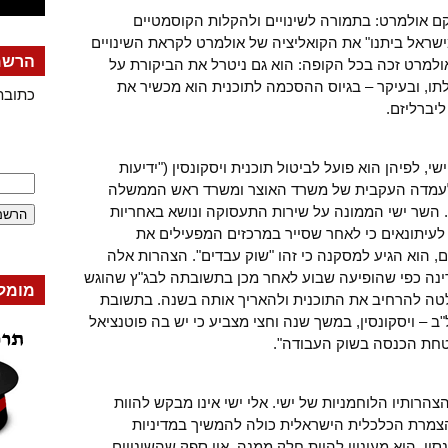
 אולמרט: בתמורה לשינויים ולהקלות הקוסמטיים
מישראל ביתנו" את הקואליציה של אולמרט לקראת השינויים
הרשמה
למרט זכה בכל הקופה: הוא גם ניטרל את הביקורת על
תו, ובעיקר – בגיוס ההסכמה לתוכנית הוא מכשיר את
כתובת
יברליזם.
, לפיהן הוא פועל לביטול תוכנית ויסקונסין ("ידיעות
 עמדה הפוכה לעמדה העקבית של משרד האוצר ומשרד ראש הממשלה
. השר ישי הממונה על שירות התעסוקה ונושא באחריות
 לעיתונאים כי לאחר שסייר במרכזים המפעילים את
, הוא הגיע למסקנה כי זהו "שוק עבדים". הצהרות אלה
ינה כפי שהופיעה שבוע לאחר מכן בתשובתה לבג"ץ שהוגש
מומל
לטה להרחיב את התוכנית ולהאריך אותה בשנה. בתשובת
ב – ויסקונסין, במשך שנה וחצי מצביע כי יש בה פוטנציאל
חת הכנסה בשוק העבודה".
רותיו הלוחמניות של ישי. אלי ישי אינו מבקש להוות
והצמרת הכלכלית הישראלית כולה להמשיך במדיניות
סין, הוא מעוניין להיות חלק ממנה. אין ספק שהשינויים