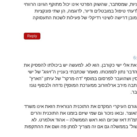
יות, שמסתבר, שהשוק הפרטי אינו יכול מתוקף הגיונו הרווחי
עתי טיפול במובטלים ודיור, לדוגמה, הן שתי פונקציות
מובן דרישה לשינוי רדיקלי של פעילות לשכות התעסוקה
Reply
 את אלי ישי כקורבן. הוא לא. למעשה יש ביכולתו להפסיק את
דבר נתון לסמכותו. מאמר שכתבתי בעניין ה"זיגזג" של ישי
ין ושהועבר לפרסום במוסף "דה-מרקר" של עיתון "הארץ"
תבה מירב ארלוזורוב ממערכת המוסף) נדחה ולבסוף נגנז
ר.
 הגורם העיקרי המקדם את התוכנית הנוראית הזאת אינו משרד
צר. ובואו נזכור גם שמי שיזם בזמנו את התוכנית והרים
מ"ת דאז שכיום הוא ראש הממשלה – אהוד אולמרט. לא
שול" בממשלה גם אם זה מצריך למתן פה ושם את ההתקפות