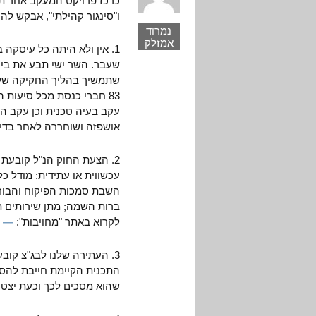
כרכז פרויקט המעקב אחר תכ
ו"סינגור קהילתי", אבקש לה
נמרוד
אמזלק
1. אין ולא היתה כל עיסקה 
שעבר. השר ישי תבע את ביט
שתמשיך בהליך החקיקה של ה
83 חברי כנסת מכל סיעות
עקב בעיה טכנית וכן עקב ה
אושפזה ושוחררה לאחר בדיק
2. הצעת החוק הנ"ל קובעת
עכשווית או עתידית: מודל כ
השבת סמכות הפיקוח והבורר
ברות השמה; מתן שירותים תו
לקרוא באתר "מחויבות":
— ק
3. העתירה שלנו לבג"צ קוב
שהוא מסכים לכך וכעת יצט