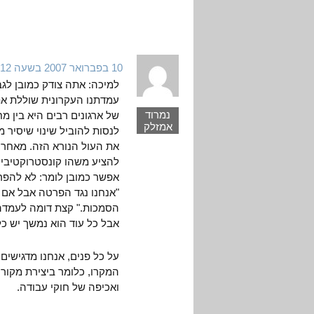
10 בפברואר 2007 בשעה 12:12
למיכה: אתה צודק כמובן לגב
עמדתנו העקרונית שוללת א
נמרוד
של ארגונים רבים היא בין 
אמזלק
לנסות להוביל שינוי שיסיר 
את העול הנורא הזה. מאחר ו
להציע משהו קונסטרוקטיבי,
אפשר כמובן לומר: לא להפרט
"אנחנו נגד הפרטה אבל אם כ
הסמכות." קצת דומה לעמדה ש
אבל כל עוד הוא נמשך יש כל
על כל פנים, אנחנו מדגישי
המקרו, כלומר ביצירת מקורו
ואכיפה של חוקי עבודה.