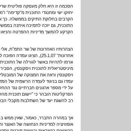
הסכמה זו היא חלק מעסקה פוליטית שרקם
יחזקו ישי ומתנגדי התוכנית מ"קדימה" ו"
הקרבים בחלוקת התיקים בממשלה. כך או
התוכנית, גם יזכה לתמיכה איתנה בממשל
הקרקע להמשך מדיניות ההפרטה והניאו ל
הצהרותיו האחרונות של שר התמ"ת, אלי ישי
אחרונות" 25.1.07), הציגו
וגרמו לתהיות באשר לגורלה של התוכנית
מיניסטריאלית לתוכנית ויסקונסין, הסביר
ויסקונסין וראה את המצוקה של המובטלים
עמדו גם בניגוד לעמדה הרשמית של המד
על ידי מספר ארגונים חברתיים נגד ההח
הפרקליטות הובהר כי "יישום תוכנית מהל"
רב להשגת יעד של השתלבות מקבלי הבט
אך במהרה התברר, כאמור, שאין ממש בהצה
אופוזיציה למדיניות הנחושה של האוצר 
הקיצוצים בקצבאות וביישום תוכנית ויסקונ