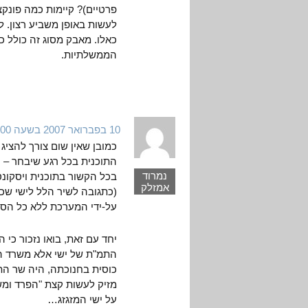
פרטיים)? קיימות כמה פונקצ
לעשות באופן משביע רצון. לד
כאלו. מאבק מסוג זה כולל כ
הממשלתיות.
10 בפברואר 2007 בשעה 6:00
כמובן שאין שום צורך להציג
התוכנית בכל רגע שיבחר – ה
נמרוד
בכל הקשור בתוכנית ויסקונס
אמזלק
(כתגובה לשיר הלל לישי שכ
על-ידי המערכת ללא כל הסב
יחד עם זאת, בואו נזכור כי
התמ"ת של ישי אלא משרד האו
כוסית בחנוכתה, היה שר הת
מזיק לעשות קצת "הפרד ומ
על ישי המזגזג…