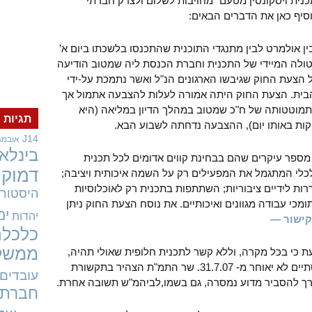
נית ויסקונסין מטעם "מחויבות לשלום ולצדק חברתי"
וסיף כאן את הדברים הבאים:
בין אולמרט לבין מתנגדי התוכנית שהתכנסו בלשכתו ביום א’
ולה המיידי של התכנית וחברת הכנסת ליה שמטוב הודיעה
צעת החוק שגיבשו הארגונים הנ"ל ואשר נתמכת על-ידי
 הבית. הצעת החוק היתה אמורה לעלות להצבעה אתמול אך
תמוטטותה של ח"כ שמטוב במהלך הדיון במליאה (היא
תגיות
ות באותו יום), ההצבעה נדחתה לשבוע הבא.
J14
אובמה
בינלאו
 מספר עיקרים שהם בבחינת קווים אדומים לכל תכנית
דמוקר
לכלי המתגמל את המפעילים רק על השמה איכותית ויציבה;
ות לידיים ציבוריות; השתתפות בתכנית רק לאוכלוסיות
היסטורי
מכי עבודה מגוונים ואיכותיים. את נוסח הצעת החוק ניתן
ימ
יהדות
ישור —
כלכלה
ממשל
עת כי בכל מקרה, וללא קשר לתכנית חלופית שאולי תהיה,
התכנית הקיימת חייבת להסתיים לא יאוחר מ- 31.7.07. שר התמ"ת הצהיר בתקשורת
עובדים
רך להסביר מדוע נמסרה, גם בשמו,לביהמ"ש תשובה אחרת.
חברתי