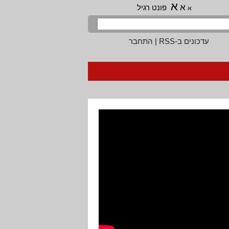
א
א
פונט רגיל
א
עדכונים ב-RSS
|
התחבר