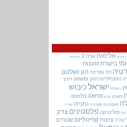
אלימות
ארה"ב
בחירות
איראן
מי
גזענות
ביקורת
טיה
הון ושלטון
דת ומדינה
ה
התנחלויות
חוק ומשפט
חינוך
ישראל
כיבוש
ין
ירושלים
מחאה
מלחמה
מאבק
מו"מ
ה
נתניהו
מעסיקים
משכורת
סוריה
פלסטינים
צדק
פוליטיקה
עזה
קפיטליזם
ציונות
שטחים
צה"ל