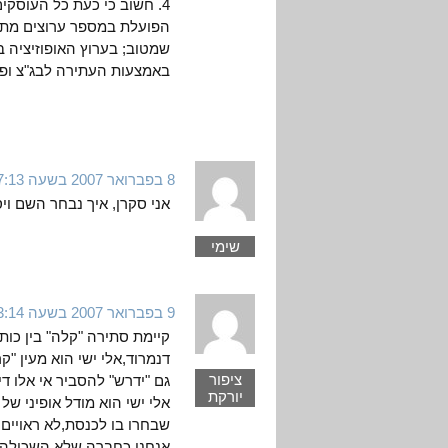
4. חשוב כי כעת כל העוסקי
הפועלת במספר ערוצים מתו
שמטוב; בערוץ האופוזיציה 
באמצעות העתירה לבג"צ ופ
8 בפברואר 2007 בשעה 7:13
אני סקרן, איך נבחר השם ויסקונסין-watch ומה היחס של דע"ם 
שימי
9 בפברואר 2007 בשעה 13:14
קיימת סתירה "קלה" בין כו
דנמרוד,אלי ישי הוא מעין "
ציפור
גם "ידרש" להסביר אי אלו די
יורקת
אלי ישי הוא מודל אופיני 
שבחרו בו לכנסת,לא ראויים 
אנחנו כחברה שלא השכילה 