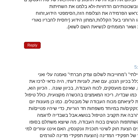
ובשכונותיהם הדחויות-ולא בלמנו את השחיתות
אש הפרמידה את הצלופח הזה,הסימפטי הידוע,זחוח
 הרוחני בעל הקללות,המתון הידוע (יחסית לחבריו נאורי
ושאר המומחים לנשיאת השם לשוא).
Reply
תי" ו"מחוייבות לשלום וצדק חברתי" נאמנה עלי ואני
 בכיוון הנכון. עם זאת, לעניות דעתי, היה כדאי לרכז את
שאינם מועסקים, לכוח העבודה, בכיוון שונה. . הכיוון הוא,
כמו שבדיה, ריכוז המאמצים בהכשרה מקצועית, כולל טיפול
 ליציאתם מכוח העבודה של מובטלים. כמו כן מעונות יום
נזקקים/ות במיוחד משפחות חד הוריות, כדי שיהיו פנויים/ות
הרבה את תקציב הטיפול בנושא.אבל בשבדיה לדוגמה
שתתפות הנשים בכוח העבודה, מה שיוצא משתלם בסופו
 הצעת חוק לשינוי תוכנית וונקונסין, האם איננו עוזרים למי
 של תפקידי המדינה (הוצעת תפקידי מדינה לגורמים