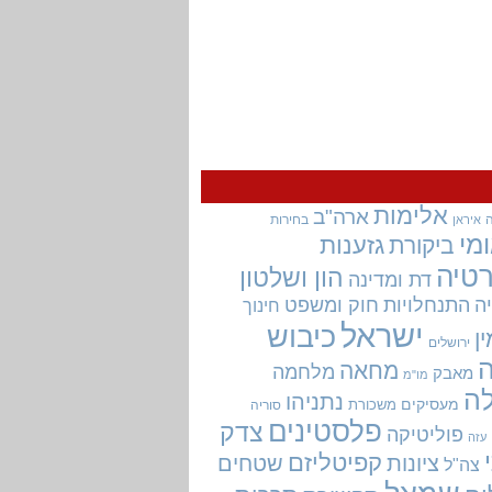
אלימות
ארה"ב
בחירות
איראן
מי
גזענות
ביקורת
טיה
הון ושלטון
דת ומדינה
ה
התנחלויות
חוק ומשפט
חינוך
ישראל
כיבוש
ין
ירושלים
מחאה
מלחמה
מאבק
מו"מ
ה
נתניהו
מעסיקים
משכורת
סוריה
פלסטינים
צדק
פוליטיקה
עזה
קפיטליזם
ציונות
שטחים
צה"ל