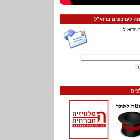
 לעדכונים בדוא"ל
 הדוא"ל:
צים