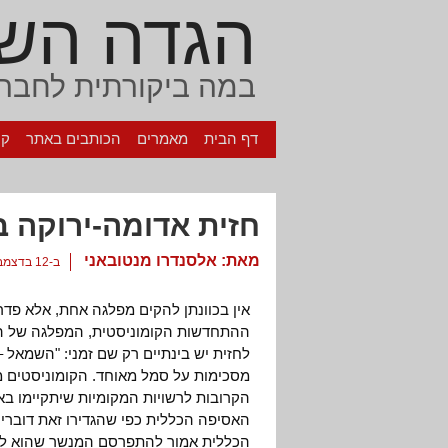
הגדה הש
במה ביקורתית לחברה
דף הבית
מאמרים
הכותבים באתר
קי
חזית אדומה-ירוקה ב
מאת:
אלסנדרו מנטובאני
ב-12 בדצמבר, 2007
אין בכוונתן להקים מפלגה אחת, אלא פד
ההתחדשות הקומוניסטית, המפלגה של הק
לחזית יש בינתיים רק שם זמני: "השמאל 
מסכימות על סמל מאוחד. הקומוניסטים 
האסיפה הכללית כפי שהגדירו זאת דוברי
הכללית אמור להתפרסם המנשר שהוא למ