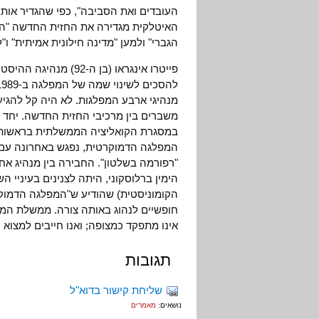
העובדים ואת הסביבה", כפי שהגדיר אותו
האיטלקית מגדירה את החזית החדשה "הדב
הגברי" ולמען "מדינה חילונית אמיתית" 
פייטרו אינגראו (בן ה
מנהיגי ארבע המפלגות. לא היה קל להגיע
משברים בין מרכיבי החזית החדשה. יחד 
במסגרת הקואליציה הממשלתית בראשות רומ
המפלגה הדמוקרטית, נפגש באחרונה עם מנ
"רפורמה בשלטון". החבירה בין מנהיג א
הימין ברלוסקוני, היתה לצנינים בעיניי 
הקומוניסטית) שהודיע ש"המפלגה הדמוקר
חופשיים לנהוג באותה צורה. ממשלת המר
אינו מתפקד כמצופה; ואנו חייבים למצוא
תגובות
שליחת קישור בדוא"ל
נושאים:
מאמרים