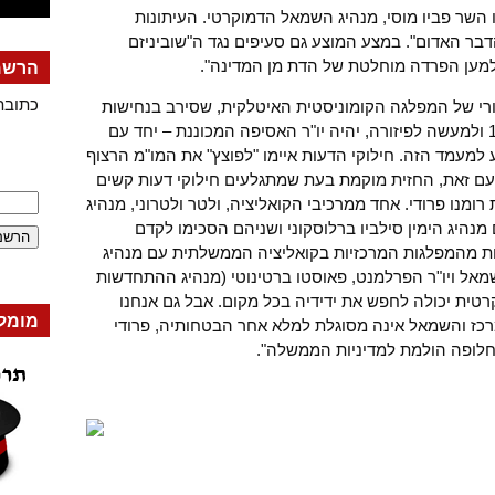
 השר פביו מוסי, מנהיג השמאל הדמוקרטי. העיתונות
ר האדום". במצע המוצע גם סעיפים נגד ה"שוביניזם
ו"למען הפרדה מוחלטת של הדת מן המדינה".
הרשמה
כתובת
-92) מנהיגה ההיסטורי של המפלגה הקומוניסטית האיטלקית, שסירב בנחישות
להסכים לשינוי שמה של המפלגה ב-1989 ולמעשה לפיזורה, יהיה יו"ר האסיפה המכוננת – יחד עם
 למעמד הזה. חילוקי הדעות איימו "לפוצץ" את המו"מ הרצוף
עם זאת, החזית מוקמת בעת שמתגלעים חילוקי דעות קשים
נו פרודי. אחד ממרכיבי הקואליציה, ולטר ולטרוני, מנהיג
היג הימין סילביו ברלוסקוני ושניהם הסכימו לקדם
חת מהמפלגות המרכזיות בקואליציה הממשלתית עם מנהיג
השמאל ויו"ר הפרלמנט, פאוסטו ברטינוטי (מנהיג ההתחדשות
טית יכולה לחפש את ידידיה בכל מקום. אבל גם אנחנו
מומל
כז והשמאל אינה מסוגלת למלא אחר הבטחותיה, פרודי
 חלופה הולמת למדיניות הממשלה".