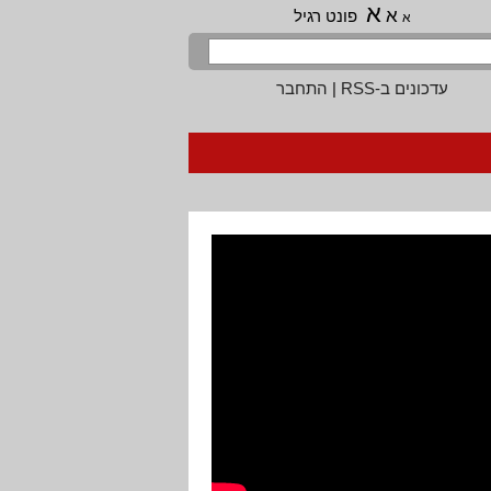
א
א
פונט רגיל
א
עדכונים ב-RSS
|
התחבר