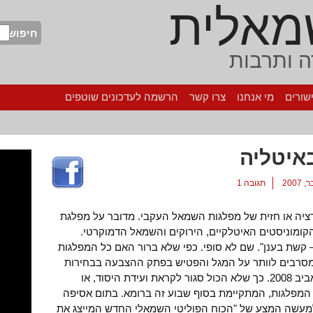
מאלית
חיפוש
 ותרבות
שורים
מי אנחנו
צרו קשר
הרשמה לעדכונים שוטפים
איטליה
תגובה 1
רציה או חזית של מפלגות השמאל העקבי. מדובר על מפלגת
ומוניסטים האיטלקיים, הירוקים והשמאל הדמוקרטי.
– קשת בענן". שם לא סופי. כפי שלא ברור האם כל המפלגות
מסרבים לוותר על המגל והפטיש בפתק ההצבעה בבחירות
הקרובות לרשויות המקומיות שיתקיימו באביב 2008. כך שלא הכול סגור לקראת ועידת היסוד, או
 המפלגות, המתקיימת בסוף שבוע זה ברומא. בתום אסיפה
עשה המצע של "הכוח הפוליטי השמאלי החדש המייצג את