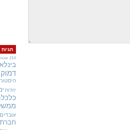
תגיות
J14
אובמה
בינלאו
דמוקר
היסטורי
ימ
יהדות
כלכלה
ממשל
עובדים
חברתי