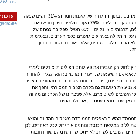
של
שכר
הסלידה היא לא רק פוליטית אלא אישית, מהבטן, בתוך ההגדרה של גזענות חמורה: 31% חשים שנאה
עדכוני
כשהם שומעים ערבית ברחוב, ועוד 30% מסתפקים בסלידה. 75% מקרב תלמידי תיכון הביעו את
gadaSite
הדעה המלומדת, שהערבים אינם "משכילים, תרבותיים או נקיים". 69% הטילו ספק בחוכמתם של
לייה תלולה באירועים גזעניים כלפי הערבים, ובאלימות
לא מדובר כלל בשטחים, אלא באווירה השוררת בתוך
".
ץ לחוק רק הגבירו את פעילותם הפוליטית, צודקים לגמרי
 אלא גם השיג את שני יעדיו המרכזיים: הוא הצליח להחדיר
חרדי במדינה, כירסם בכוחם של הרבנים המתונים והאדיר
א נטע את הגזענות גם בקרב הציבור המסורתי, והפך את
י הערבים ללגיטימיים. אלא שניצחונו של הכהניזם מהווה
כאן. אם כהנא באמת חי, אז כולנו מתים.
 הממסד ממשיך באפליה הממוסדת מאז קום המדינה ומוצא
תוללים במליאת הכנסת ונותנים אור ירוק לכל האחרים. לכן
ם הערבים לשרת. לא ייתכן שידרשו מהם שוויון חובות,