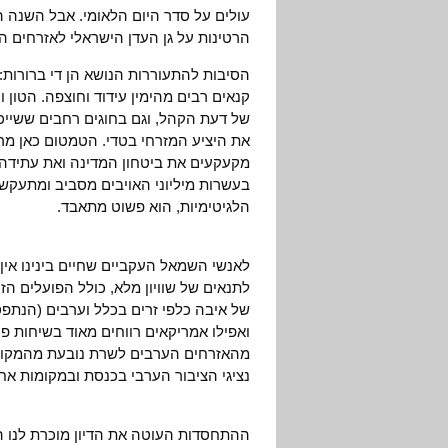
עולים על סדר היום הלאומי. אבל השנה הו
הרטינות על גן העדן הישראלי לאזרחים ה
הסיבות להתעוררות הנושא הן די ברורות:
קנאים רבים מהימין עידוד וחוצפה. הטון 
של דעת הקהל, וגם בחוגים רחבים ששייכים
את היציע המזרחי בטדי. הטמטום כאן מר
מקעקעים את ביטחון המדינה ואת עתידה,
בעשרות מיליוני האויבים מסביב ומתעקש
הלגיטימיות, הוא פשוט מתאבד.
לאנשי השמאל העקביים שחיים בינינו אין כ
לתנאים של שוויון מלא, כולל הפועלים הזר
של איבה כלפי זרים בכלל וערבים (הנתפסי
ואפילו אמריקאים רווחים מאוד בשיחות 
מהאזרחים הערבים לשרת נובעת מהמקור 
נציגי הציבור הערבי בכנסת ובמקומות אח
ההתחסדות העוטה את הדיון מוכרת לנו היט