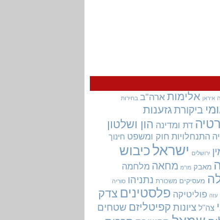
אלימות
ארה"ב
בחירות
איראן
מי
גזענות
ביקורת
טיה
הון ושלטון
דת ומדינה
ה
התנחלויות
חוק ומשפט
חינוך
ישראל
כיבוש
ין
ירושלים
מחאה
מלחמה
מאבק
מו"מ
ה
נתניהו
מעסיקים
משכורת
סוריה
פלסטינים
צדק
פוליטיקה
עזה
קפיטליזם
ציונות
שטחים
צה"ל