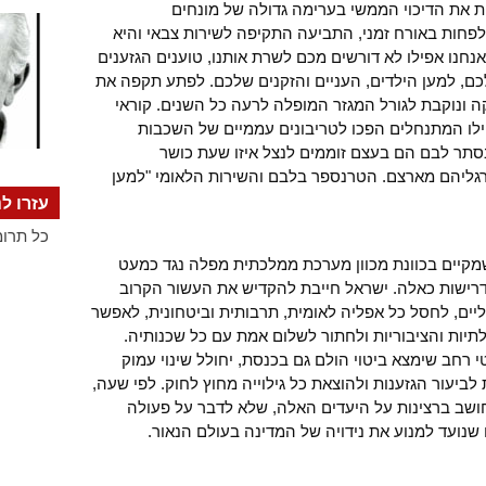
ת את הדיכוי הממשי בערימה גדולה של מונחים
 לפחות באורח זמני, התביעה התקיפה לשירות צבאי והיא
נחנו אפילו לא דורשים מכם לשרת אותנו, טוענים הגזענים
כם, למען הילדים, העניים והזקנים שלכם. לפתע תקפה את
ה ונוקבת לגורל המגזר המופלה לרעה כל השנים. קוראי
פילו המתנחלים הפכו לטריבונים עממיים של השכבות
תר לבם הם בעצם זוממים לנצל איזו שעת כושר
רגליהם מארצם. הטרנספר בלבם והשירות הלאומי "למען
עזרו לנ
כל תרומ
מקיים בכוונת מכוון מערכת ממלכתית מפלה נגד כמעט
יג דרישות כאלה. ישראל חייבת להקדיש את העשור הקרוב
יים, לחסל כל אפליה לאומית, תרבותית וביטחונית, לאפשר
ות והציבוריות ולחתור לשלום אמת עם כל שכנותיה.
 רחב שימצא ביטוי הולם גם בכנסת, יחולל שינוי עמוק
יעור הגזענות ולהוצאת כל גילוייה מחוץ לחוק. לפי שעה,
חושב ברצינות על היעדים האלה, שלא לדבר על פעולה
ועד למנוע את נידויה של המדינה בעולם הנאור.