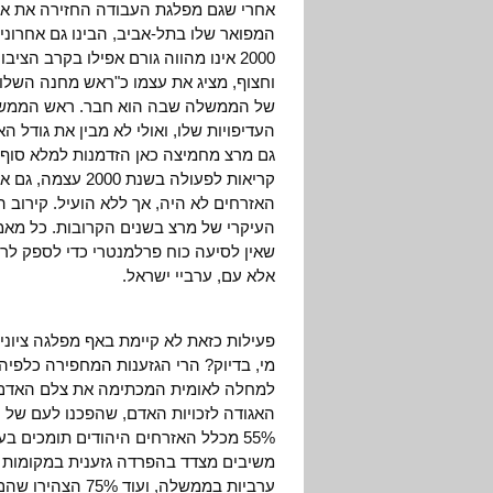
אחרי שגם מפלגת העבודה החזירה את אה
המפואר שלו בתל-אביב, הבינו גם אחרונ
2000 אינו מהווה גורם אפילו בקרב הצ
וחצוף, מציג את עצמו כ"ראש מחנה השלו
של הממשלה שבה הוא חבר. ראש הממשלה
העדיפויות שלו, ואולי לא מבין את גודל 
גם מרצ מחמיצה כאן הזדמנות למלא סוף-
האזרחים לא היה, אך ללא הועיל. קירוב
העיקרי של מרצ בשנים הקרובות. כל מאמצ
שאין לסיעה כוח פרלמנטרי כדי לספק לרש
אלא עם, ערביי ישראל.
פעילות כזאת לא קיימת באף מפלגה ציוני
מי, בדיוק? הרי הגזענות המחפירה כלפיה
למחלה לאומית המכתימה את צלם האדם ש
האגודה לזכויות האדם, שהפכנו לעם של ט
55% מכלל האזרחים היהודים תומכים ב
ערביות בממשלה, ועוד 75% הצהירו שהם מתנגדים לחיות עם אזרחים ערבים באותו בניין.