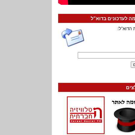
 לעדכונים בדוא"ל
 הדוא"ל:
צים