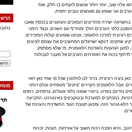
א עלה שוב, יותר ויותר אנשים לוקחים בו חלק, ואת
ערבים אני שומע גם מאנשים טובים יחסית.
הרשמה
 בהשראה ישירה מהדיונים הנמוכים והגזעניים בכנסת שאבו
כתובת
והסגנון כלפי הערבים הולך ומחריף עם השנים, ובצד הימני
 רעיונית למרכז הלאומני, אנחנו שומעים קולות המזכירים
קיע שחקים: דווקא ישראלים המחשיבים את עצמם לציונים
 למען הגזענות והאדנות הלאומנית. מי שלא מסתפק
 לדחוף בכוח את האזרחים הערבים אל מעבר לגבולות
אן בעיה רעיונית. ברור לנו לחלוטין שכל מי שחי כאן ראוי
ים. אבל הלאומנים הקרויים "ציונים" מטפחים עולם רוחני
מומל
ם כזרים) בפרט. ביטויי שנאה כלפי אנגלים, צרפתים, רוסים
פרטיות, במכתבים למערכת ובטוקבקים באינטרנט. התביעה
הלא-טהור הזה, ומכאן תגובת הנגד החשדנית והעוינת של
רים.
ב, והיא הפכה ויכוח חשוב על אזרחות, חובות, זכויות