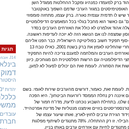
וד ברק למעמדו כמנהיג ומקבל ההחלטות ממגדל השן
י האופטימיסטים במגזר הערבי שדמם השפוך באוקטובר
יבור שיש לו תדמית עצמית נאורה. ברק עצמו, מתחזה פומפוזי
ם" גם כאשר הוא מחבל בגלוי בכל המאמצים הדיפלומטיים
 אהוד אולמרט לא כולל את האזרחים הערבים בסדר
האסון שמצפה לנו אם הנושא הזה לא יזכה לעדיפות ראשונה.
סוף תפקיד חשוב בפוליטיקה הישראלית. כבר הפנו אליהם
קריאות לפעולה בשנת 2000 עצמה, גם אחרי שהחליטו לאמץ את ברק בשנת 2001, כאילו טבח 13
תגיות
 האזרחים הערבים והמלחמה למענם צריכה להיות התפקיד
J14
אובמה
י הדיפלומטיה עם הרשות הפלסטינית הם מגוחכים, כיוון
בינלאו
ות את הסחורה. לעומת זאת הם יכולים לפעול לא למען,
דמוקר
היסטורי
ימ
ת. לעומת זאת, כאמור, דורשים מהערבים שירות לאומי. בשם
יהדות
ם איננה רק נחלת הממסד ו"זרועות הביטחון". היא הפכה
כלכלה
לנו. בתחילת השבוע נוכחנו לדעת, מדו"ח חמור של
ממשל
רנספריסטים בזויים ואימצנו מנטליות של מדינת אפרטהייד.
עובדים
עידוד הגירת ערבים לחוץ-לארץ, ואותו שיעור עצמו של
חברתי
משיבים מצדד בהפרדה גזענית במקומות הבילוי. זו רק ההתחלה. 78% מתנגדים לשיתוף מפלגות