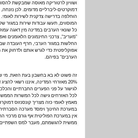
ושוויון לרטוריקה מאוסה שמבקשת להסוו
דמוקרטים-ליברליים מדומים. לכן נזנחה,
הוחלפה בדרישה צדקנית לשירות לאומי. א
המוסווים, תעשו עבודות שירות במגזר של
כל שונאי הערבים במדינה מין דאגה עמוק
"מעריב", צרכני החינמונים הלאומנים וא
החלשות במגזר הערבי, חרף העובדה שבס
אפוקליפטית כדי לגרש אותם ולדחוק את 
הערבים" בפיהם.
זה פשוט לא בא בחשבון בעת הזאת. מי ש
20% מאזרחי המדינה, איננו רשאי להצ
לגישור על פני הפערים החברתיים והכלכל
לכל האזרחים גישה לכל המשרות הממשלתי
מאמץ לאומי כזה מצריך קונסנזוס דמוקרטי
במערכת החינוך וימסד מערכה הסברתית לב
אין במערכת הפוליטית אף גורם מרכזי ה
ממשית להגשמתם, מעבר למס השפתיים שנ