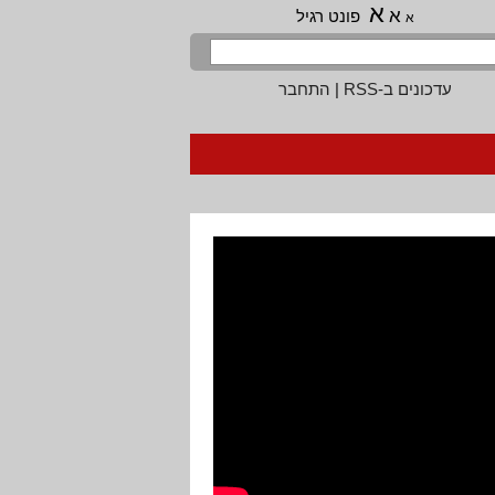
א
א
פונט רגיל
א
עדכונים ב-RSS
|
התחבר