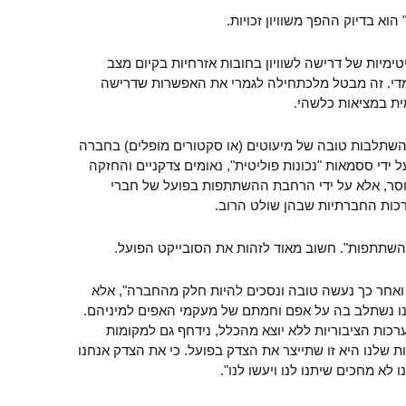
וא בדיוק ההפך משוויון זכויות.
מיות של דרישה לשוויון בחובות אזרחיות בקיום מצב
מעמדי. זה מבטל מלכתחילה לגמרי את האפשרות שדרישה
מית במציאות כלשהי.
שתלבות טובה של מיעוטים (או סקטורים מופלים) בחברה
 ידי ססמאות "נכונות פוליטית", נאומים צדקניים והחזקה
מוסר, אלא על ידי הרחבת ההשתתפות בפועל של חברי
ות החברתיות שבהן שולט הרוב.
"השתתפות". חשוב מאוד לזהות את הסובייקט הפועל.
 ואחר כך נעשה טובה ונסכים להיות חלק מהחברה", אלא
נו נשתלב בה על אפם וחמתם של מעקמי האפים למיניהם.
ערכות הציבוריות ללא יוצא מהכלל, נידחף גם למקומות
ות שלנו היא זו שתייצר את הצדק בפועל. כי את הצדק אנחנו
 לא מחכים שיתנו לנו ויעשו לנו".