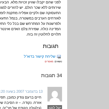
לפני שהם יקבלו שוויון זכויות מלא. הבע
שירותים ללא שכר הולם. יש להזרים למגז
התעסוקה שם ולקיים אפליה מתקנת לזמן
לאזרחים הערבים במשטרה, בנמל התעופה
ולפרשנות על המתרחש שם בכל כלי התקש
המדינה כולה. שמירת צלם האדם ואינטרס
תלויים לחלוטין זה בזה.
תגובות
שליחת קישור בדוא"ל
נושאים:
מאמרים
34 תגובות
13 בדצמבר 2007 בשעה 23:20
חיים ברעם צודק כמובן. תפי
אזרח. נקודה. – זו הסיבה ש
יעל לוטן
(גילגולה הקודם של מר"ץ), 