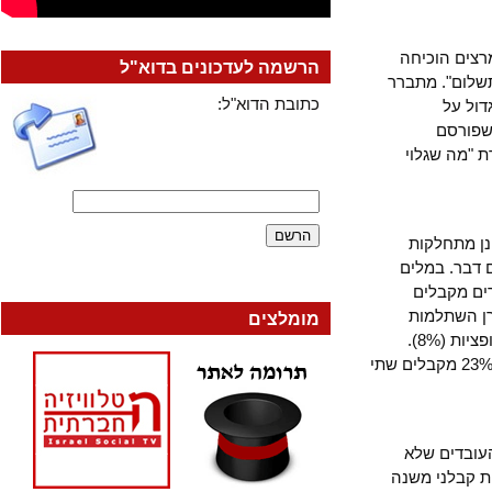
ם הוכיחה
הרשמה לעדכונים בדוא"ל
ום". מתברר
כתובת הדוא"ל:
 על
ורסם
מה שגלוי
מתחלקות
בר. במלים
ם מקבלים
 מן העובדים), קרן השתלמות
מומלצים
(46%), ביטוח חיים (30%), אחזקת רכב (23%), רכב מן החברה (17%) ורווחים או אופציות (8%).
כאמור, כמעט אחד משלושה עובדים לא מקבלים דבר; 45% מקבלים הטבה אחת ו-23% מקבלים שתי
בדים שלא
בלני משנה