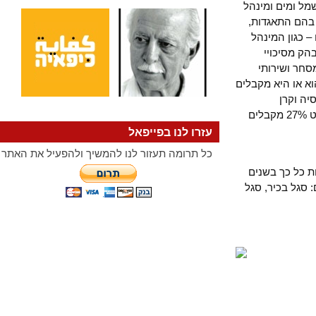
ומים ומינהל
ם התאגדות,
גון המינהל
 מסיכויי
 ושירותי
או היא מקבלים
רסיטאות) ל-85% יש פנסיה וקרן
השתלמות; 19% מקבלים אופציות או שותפים ברווחי התאגיד בו הם מועסקים וכמעט 27% מקבלים
עזרו לנו בפייפאל
כל תרומה תעזור לנו להמשיך ולהפעיל את האתר
ל כך בשנים
ל בכיר, סגל