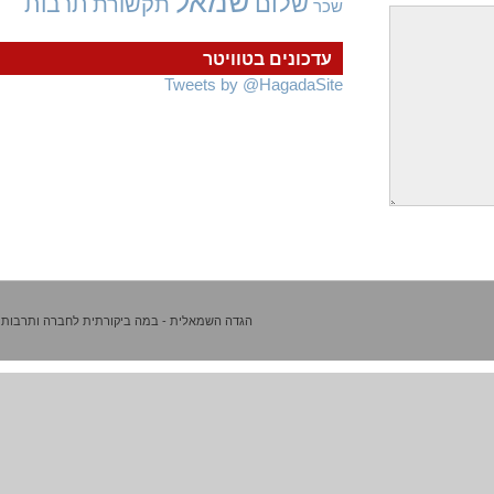
שמאל
שלום
תרבות
תקשורת
שכר
עדכונים בטוויטר
Tweets by @HagadaSite
הגדה השמאלית - במה ביקורתית לחברה ותרבות