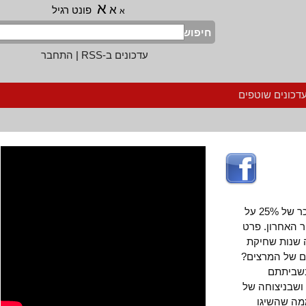
א
א
פונט רגיל
א
חיפוש
עדכונים ב-RSS
|
התחבר
נים שוטפים
המרצים הבכירים באוניברסיטאות השיגו הישג נאה בתום 80 יום שביתה: תוספת שכר של 25% על
ר האחרון. פרט
נות שחיקת
של המרצים?
ביתתם
ניצוחה של
שהשיגו