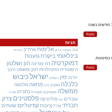
Reply
תגיות
אלימות
ארה"ב
J14
אובמה
בחירות
איראן
בינלאומי
גזענות
ביקורת
יטונות.
דמוקרטיה
הון ושלטון
דת ומדינה
Reply
היסטוריה
התנחלויות
חוק ומשפט
חינוך
ישראל
כיבוש
ימין
יהדות
ירושלים
כלכלה
מחאה
מלחמה
מאבק
מו"מ
ממשלה
נתניהו
מעסיקים
משכורת
סוריה
פלסטינים
צדק
עובדים
פוליטיקה
עזה
חברתי
קפיטליזם
ציונות
שטחים
צה"ל