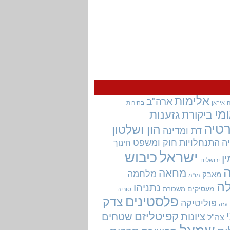
אלימות
ארה"ב
בחירות
איראן
מי
גזענות
ביקורת
טיה
הון ושלטון
דת ומדינה
ה
התנחלויות
חוק ומשפט
חינוך
ישראל
כיבוש
ין
ירושלים
מחאה
מלחמה
מאבק
מו"מ
ה
נתניהו
מעסיקים
משכורת
סוריה
פלסטינים
צדק
פוליטיקה
עזה
קפיטליזם
ציונות
שטחים
צה"ל