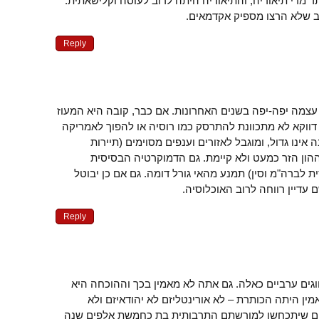
תר מדי תיאוריה, והתיאוריה היתה לרוב לעוסה וקלישאתית.
תב שלא הרצו מספיק אקדמאים.
Reply
עצמה יפה-יפה בשנים האחרונות. אם כבר, קובה היא המעוז
 דווקא לא מתכוונת להתרסק כמו רוסיה או להפוך לאמריקה
ה אינו גדול, ומוגבל לאזורים וענפים מסוימים (תיירות
ון הזר כמעט ולא קיימת. גם הדמוקרטיה הבסיסית
ת לברה"מ וסין) תמנע מהאי גורל דומה. גם אם כן יבוטל
 עדיין רווחה לרוב האוכלוסיה.
Reply
וגים ערביים כאלה. גם אתה לא מאמין בכך וההוכחה היא
ין היתה הכותרת – לא אורינטליזם לא יהודאיזם ולא
ים שיתכחשו למורשתם התרבותית בת כחמשת אלפים שנה