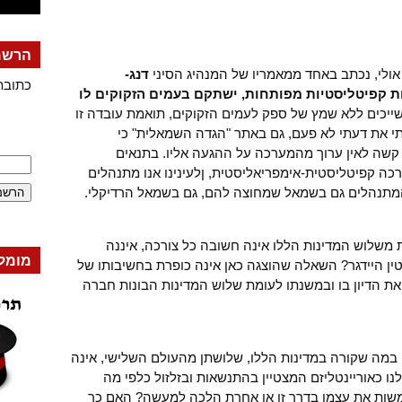
הרשמה
אולי, נכתב באחד ממאמריו של המנהיג הסיני
דנג-
כתובת
ת קפיטליסטיות מפותחות, ישתקם בעמים הזקוקים לו
, שייכים ללא שמץ של ספק לעמים הזקוקים, תואמת עובדה זו
י את דעתי לא פעם, גם באתר "הגדה השמאלית" כי
שה לאין ערוך מהמערכה על ההגעה אליו. בתנאים
כה קפיטליסטית-אימפריאליסטית, ןלעינינו אנו מתנהלים
המתנהלים גם בשמאל שמחוצה להם, גם בשמאל הרדיקלי.
משלוש המדינות הללו אינה חשובה כל צורכה, איננה
מומל
טין היידגר? השאלה שהוצגה כאן אינה כופרת בחשיבותו של
 את הדיון בו ובמשנתו לעומת שלוש המדינות הבונות חברה
במה שקורה במדינות הללו, שלושתן מהעולם השלישי, אינה
נו כאוריינטליזם המצטיין בהתנשאות ובזלזול כלפי מה
משות את עצמן בדרך זו או אחרת הלכה למעשה? האם כך