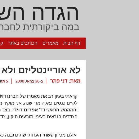
הגדה הש
במה ביקורתית לחברה
דף הבית
מאמרים
הכותבים באתר
קי
לא אוריינטליזם ולא 
מאת:
דני פתר
ב-30 במאי, 2008
5 תגובות
קראתי בעיון רב את מאמרו של חברנו דויד
לקיים כנסים כאלה מדי שנה, אני מוקיר 
והמממש הראשי דר’
אפרים דוידי
. בצד ה
הצדדים הנראים בעיניו תובעים תיקון, צדד
אולם מכיוון ששתי הערותי שתיכתבנה כאן 