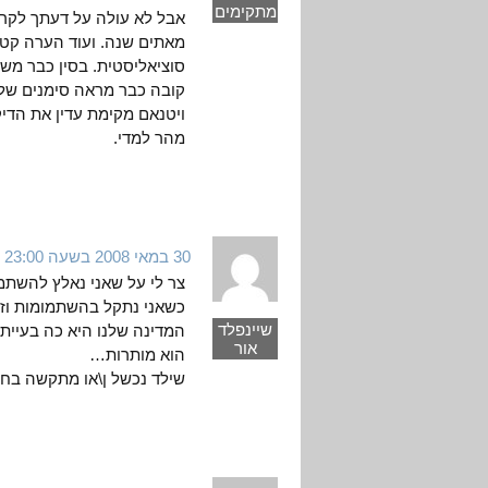
מתקימים
אבל לא עולה על דעתך לקר
מאתים שנה. ועוד הערה קטנה
סוציאליסטית. בסין כבר משת
קובה כבר מראה סימנים שלא
ויטנאם מקימת עדין את הדיק
מהר למדי.
30 במאי 2008 בשעה 23:00
צר לי על שאני נאלץ להשתמש
כשאני נתקל בהשתמומות וזעם
שיינפלד
המדינה שלנו היא כה בעייתי
אור
הוא מותרות…
שילד נכשל ן\או מתקשה בחש