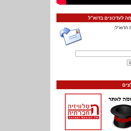
 לעדכונים בדוא"ל
 הדוא"ל:
צים