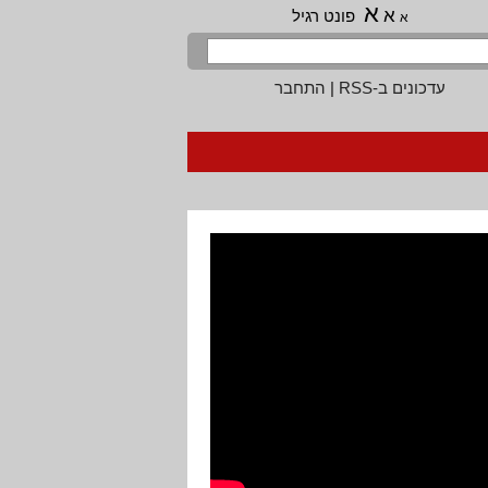
א
א
פונט רגיל
א
עדכונים ב-RSS
|
התחבר