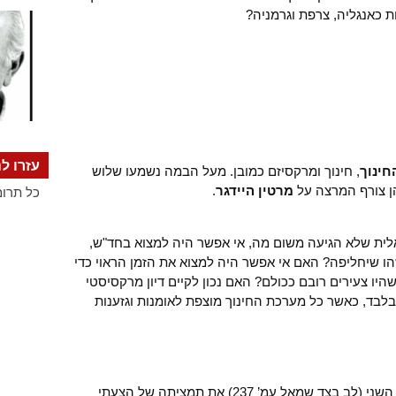
ת כאנגליה, צרפת וגרמניה?
עזרו לנ
חינוך
, חינוך ומרקסיזם כמובן. מעל הבמה נשמעו שלוש
הן צורף המרצה על
מרטין היידגר
.
כל תרומ
ת שלא הגיעה משום מה, אי אפשר היה למצוא בחד"ש,
 שיחליפה? האם אי אפשר היה למצוא את הזמן הראוי כדי
היו צעירים רובם ככולם? האם נכון לקיים דיון מרקסיסטי
 בלבד, כאשר כל מערכת החינוך מוצפת לאומנות וגזענות
במקום הזה נכון אעשה אם אצטט מספרי השני (לב בצד שמאל עמ’ 237) את תמציתה של הצעתי