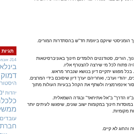
ך הומניסטי שיוקם ביוזמת חד"ש בהסתדרות המורים.
תגיות
וך, הורים, סטודנטים הלומדים חינוך באוניברסיטאות
J14
אובמה
יהיה פתוח לכל מי שירצה להצטרף אליו.
בינלאו
דמוקר
, יהודי וערבי, ואחריהם יערך דיון שיסוכם בידי המרצים.
היסטורי
סור אינפורמציה ולשתף את הקהל בבעיות העולות מתוך
ימ
יהדות
ם ב"זו הדרך" ב"אל-אתיחאד" ובגדה השמאלית.
כלכלה
מוסדות חינוך במקומות ישוב שונים, שיפגשו לעיתים יותר
ממשל
ות מקומיות.
עובדים
חברתי
והחוג לא קיים.