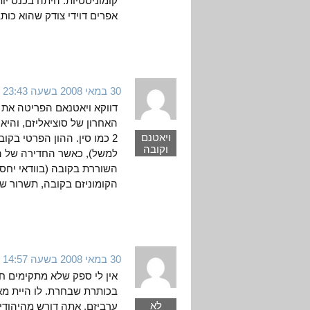
קומוניסטיות. היתה בכנס יו
אפרים דוידי צודק שהוא כו
30 במאי 2008 בשעה 23:43
דווקא ויאטנאם הפריטה את 
האחרון של סוציאליזם, והיא
ויאטנם
2 כמו סין. ההון הפרטי בקוב
וקובה
למשל), כאשר החדירה של הה
השוררת בקובה (בוודאי יחסי
הקומוניזם בקובה, תשרור שם
30 במאי 2008 בשעה 14:57
אין לי ספק שלא מתקימים ח
בכותרת שבחרת. לו היית מאמ
לא
ערביזם. אתה דורש מהיהוד