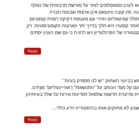
וא לערבים/מוסלמים לותר על מורשת תרבותית של כאלף
. סין קובה וויטנאם אינן ארצות שבונות חברה
ולל קפיטאליזם חזירי עם מעטפת דקיקה דמוית קומוניזם.
חר קסטרו היא תלך בדרך יתר הארצות הקומוניסטיות. רק
טטורה של הפרולטריון ויש להניח כי גם שם הענין יסתים
Reply
 בביטוי השחוק "יש לנו מספיק בעיות "
 קל מצד הכותב על "התנשאות" ן"אוריינטליזם" מצידנו.
ת ומייצרת חדשות שלפזול למדינות אירות על שלל בעיותיהן
בון לא מחזקים אותו בהיסטוריה וידע כללי…
Reply