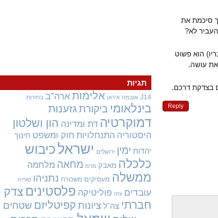
סיכמת את
יר לא?
) הוא פשוט
עושה.
תגיות
צדקת דרכם.
אלימות
ארה"ב
J14
אובמה
בחירות
איראן
בינלאומי
Reply
גזענות
ביקורת
דמוקרטיה
הון ושלטון
דת ומדינה
היסטוריה
התנחלויות
חוק ומשפט
חינוך
ישראל
כיבוש
ימין
יהדות
ירושלים
כלכלה
מחאה
מלחמה
מאבק
מו"מ
ממשלה
נתניהו
מעסיקים
משכורת
סוריה
פלסטינים
צדק
עובדים
פוליטיקה
עזה
חברתי
קפיטליזם
ציונות
שטחים
צה"ל