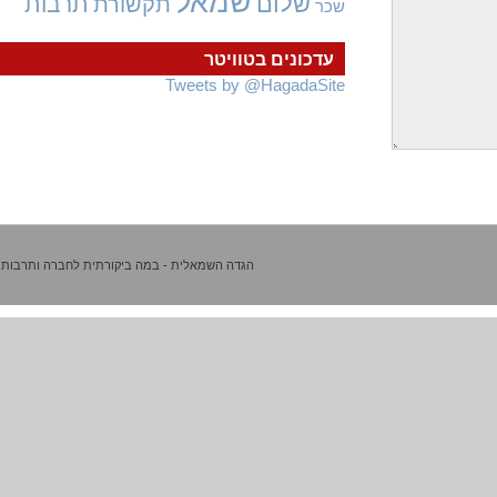
שמאל
שלום
תרבות
תקשורת
שכר
עדכונים בטוויטר
Tweets by @HagadaSite
הגדה השמאלית - במה ביקורתית לחברה ותרבות