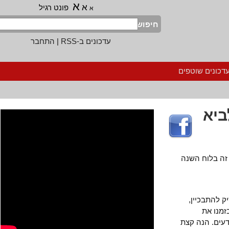
א
א
פונט רגיל
א
חיפוש
עדכונים ב-RSS
|
התחבר
נים שוטפים
יא
 בלוח השנה
התבכיין,
ו את
ים. הנה קצת