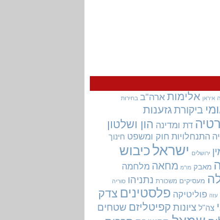
אלימות
ארה"ב
בחירות
איראן
מי
גזענות
ביקורת
טיה
הון ושלטון
דת ומדינה
ה
התנחלויות
חוק ומשפט
חינוך
ישראל
כיבוש
ין
ירושלים
מחאה
מלחמה
מאבק
מו"מ
ה
נתניהו
מעסיקים
משכורת
סוריה
פלסטינים
צדק
פוליטיקה
עזה
קפיטליזם
ציונות
שטחים
צה"ל