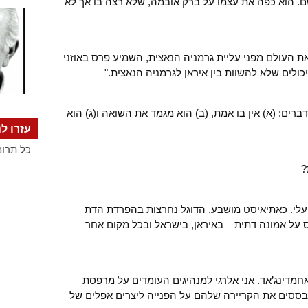
שם. הוא כפה את עצמו על ברק אובמה, שלא רצה בו אך לא
את העולם מפני עליית גרמניה הנאצית, השמיע פרס באוזני
ולים שלא להשוות בין איראן לגרמניה הנאצית."
ים: (א) אין בו אמת, (ב) הוא מגמד את השואה ו(ג) הוא
עזרו לנ
כל תרומ
?
י. כאתיאיסט מושבע, הדוגל נחרצות בהפרדת הדת
על אמונה דתית – באיראן, בישראל ובכל מקום אחר
אחמדינג’אד. אני אלרגי למנהיגים העומדים על מרפסת
מבססים את הקריירה שלהם על הפנייה ליצרים אפלים של