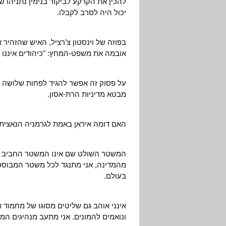
להכין את הקרקע לביקור בנימין נתניהו 
יכול היה לסרב לקבלו.
בפוזה של וינסטון צ’רציל, האיש שהזהיר 
אובמה את משפט-המחץ: "כיהודים איננו יכ
על פסוק זה אפשר להגיד לפחות שלושה דבר
מבטא מדיניות הרת-אסון.
האם דומה איראן באמת לגרמניה הנאצית
המשטר השולט שם אינו המשטר החביב על
מהמדינה, אני מתנגד לכל משטר המבוסס 
בעולם.
אינני אוהב גם שליטים מסוגו של מחמוד 
ונואמים להמונים. אני מתעב מנהיגים ה