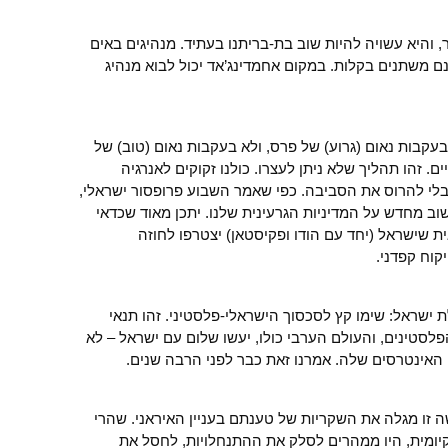
, והיא עשויה להיות שוב בת-בריתנו בעתיד. מנהיגים באים
ינם משתנים בקלות. במקום אחמדינג’אד יכול לבוא מנהיג
בעקבות נאום (גרוע) של פרס, ולא בעקבות נאום (טוב) של
ם. זהו תהליך שלא ניתן לעצרו. כולנו זקוקים לאנרגיה
בלי להרוס את הסביבה. כפי שאמר השבוע פרופסור ישראלי,
 מחדש על המדיניות הגרעינית שלנו. יתכן מאוד שכדאי
שישראל (יחד עם הודו ופקיסטאן) יצטרפו לחוזה
קוח קפדני.
ישראל: שימו קץ לסכסוך הישראלי-פלסטיני. זהו תנאי
לסטינים, והעולם הערבי כולו, יעשו שלום עם ישראל – לא
 האינטרסים שלה. אמרנו זאת כבר לפני הרבה שנים.
 זו מגלה את השקריות של טענתם בעניין האיראני. שהרי
קיומית, היו ממהרים לסלק את ההתנחלויות, לחסל את