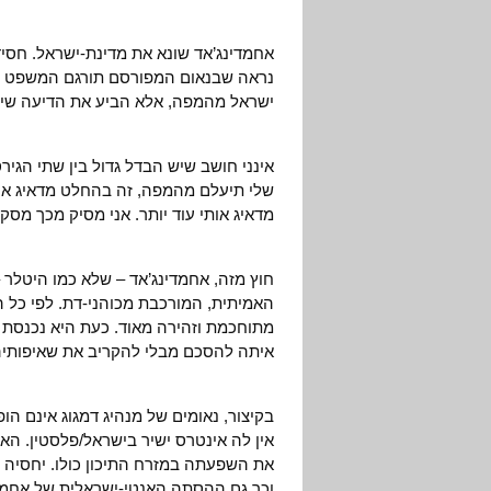
אחמדינג’אד שונא את מדינת-ישראל. חסי
נראה שבנאום המפורסם תורגם המשפט הקו
ישראל מהמפה, אלא הביע את הדיעה שי
אינני חושב שיש הבדל גדול בין שתי הגי
שלי תיעלם מהמפה, זה בהחלט מדאיג אות
מדאיג אותי עוד יותר. אני מסיק מכך מסק
חוץ מזה, אחמדינג’אד – שלא כמו היטלר –
האמיתית, המורכבת מכוהני-דת. לפי כל הס
מתוחכמת וזהירה מאוד. כעת היא נכנסת 
איתה להסכם מבלי להקריב את שאיפותיה 
בקיצור, נאומים של מנהיג דמגוג אינם הו
אין לה אינטרס ישיר בישראל/פלסטין. ה
את השפעתה במזרח התיכון כולו. יחסיה 
וכך גם ההסתה האנטי-ישראלית של אחמדי