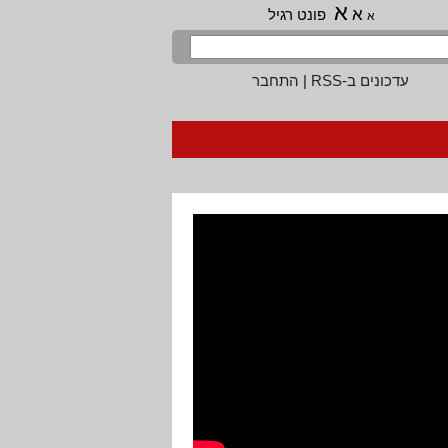
א
א
פונט רגיל
א
עדכונים ב-RSS
|
התחבר