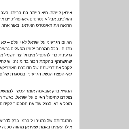
איראן קיימת. היא הייתה בת-בריתנו בעבר
והולכים, אבל אינטרסים גיאו-פוליטיים א
הרואה את האינטרס האיראני באור אחר.
האיום הגרעיני על ישראל לא ייעלם – לא 
נתניהו. בכל המרחב יקומו מפעלים גרעיניי
גרעינית כדי להתפיל מים ולייצר חשמל מ
שהשתתף בהקמת הכור בדימונה: יש לחשוב
לקבל את דרישתה של הדוברת האמריקאית 
לאי-הפצת הנשק הגרעיני, במסגרת של פי
הנשיא ברק אובאמה אומר עכשיו לממשלת 
מוקדם לחיסול האיום על ישראל. כאשר הפ
תוכל איראן לנצל עוד את הסכסוך לקידום
התנגדותם של נתניהו-ליברמן-ברק לדרישה
אילו האמינו באמת שאיראן מהווה סכנה 