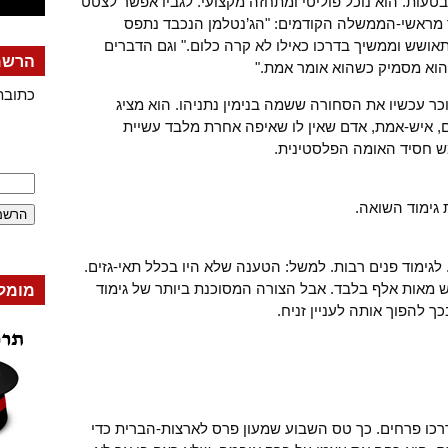
בטעות. הוא נוכל פוליטי ומתחזה מקצועי. לגביו אפשר לצטט
ד מראשי-הממשלה הקודמים: "הג’נטלמן הנכבד נתפס
ושש וממשיך בדרכו כאילו לא קרה כלום." וגם הדברים
הרשמה
"הוא מסמיק כשהוא אומר אמת."
כתובת
וכר עכשיו את הסחורה ששמה בנימין נתניהו. הוא מציג
ם, איש-אמת, אדם שאין לו שאיפה אחרת מלבד עשיית
ממש חסיד האומה הפלסטינית.
גימוד השואה.
 לגימוד פנים רבות. למשל: הטענה שלא היו בכלל תאי-גזים.
ש מאות אלף בלבד. אבל הצורה המסוכנת ביותר של גימוד
מומל
 להפוך אותה לעניין זניח.
רכו פרחים. כך טס השבוע שמעון פרס לארצות-הברית כדי