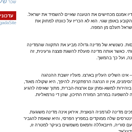
של
שכר
דיו אמנם מכחישים את הטענה שאיים להשמיד את ישראל.
עדכוני
בע באופן שגוי. הוא לא הכריז על כוונתו למחוק את
gadaSite
שראל תעלם מן המפה.
רסות. כשנשיא של מדינה גדולה מביע את התקווה שהמדינה
י. כאשר אותה מדינה פועלת להשגת פצצה גרעינית, זה
נה, ועל כך בהמשך.
 אינו השליט העליון בארצו. מעליו יושבת ההנהגה
ימנים, אין זו הנהגה הרפתקנית. להיפך, היא שקולה מאוד,
בזהירות למשא-ומתן עם ארצות-הברית, מתוך שאיפה להגיע
להשפעה במרחב המזרח התיכון, שהן די נורמאליות.
פכים מדינה לגרמניה הנאצית. איראן אינה מדינה משוגעת.
אינטרסים שלה ממוקדים במפרץ הפרסי, והיא שואפת להגביר
עם סוריה, חיזבאללה וחמאס משמשים בעיקר למטרה זו,
נג’אד.