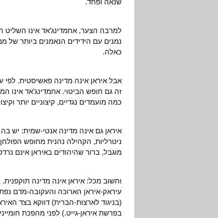
שנאה ופחד.
למרבה הצער, אחמדינג’אד אינו השליט הי
נמנים עם הידידים הנאמנים ביותר של מ
כאלה.
אבל איראן אינה מדינה פאשיסטית. לפי עד
זה גם חופש הביטוי. אחמדינג’אד אינו ה
כמה מועמדים נגדיים, קיצוניים יותר וקיצונ
איראן גם אינה מדינה אנטי-שמית: יש בה 
ניטרליות, הקהילה נהנית מחופש הפולחן 
מוגבל, ברור שהיהודים באיראן אינם נרדפ
וחשוב מכל: איראן אינה מדינה תוקפני
עיראק-איראן הארוכה והעקובה-מדם נפתח
(בניגוד לארצות-הברית) דווקא בצד האי
בפרשת איראן-גייט.) לפני מהפכת חומיינ