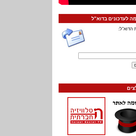
 לעדכונים בדוא"ל
 הדוא"ל:
צים