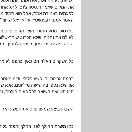
נשיאנו, לעומת זאת, אינו אומר אמת אלא 
את המלים שאמר וינסטון צ’רצ’יל על אח
לפעמים באמירת אמת, אבל הוא תמיד מתא
שאמר אמנון רובינשטיין על אריאל שרון: 
כמו סוכן-נוסע המוכר מוצר מזויף, פרס מ
לעולם את נתניהו שלא הכרנו: שוחר-שלו
היסטוריה על-ידי כינון מדינת פלסטין. 
כל השקרים האלה הם כאין וכאפס לעומת 
בכמה ארצות זהו פשע פלילי, ודינו מאסר.
או: שלא נספו בה שישה מיליונים, אלא ש
היא השוואת השואה לכל בעיה חולפת, ובכך
השבוע ביצע שמעון פרס את הפשע הזה.
כמו משרת ההולך לפני המלך ומפזר על ד