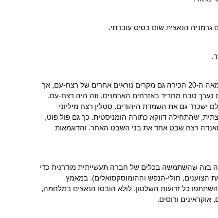
ם גרמניה הנאצית שום בסיס עובדתי.
.
השואה הייתה פשע יחיד במינו. אמנם, המאה ה-20 הכירה גם מקרים נוראים אחרים של רצח-עם, אך
נערך טבח מחריד באזרחים הארמנים, וזה היה רצח-עם.
 ישכח" גם את השמדת היהודים. סטלין רצח מיליוני
צתית, שהתחילה דווקא כתורה הומניסטית. כך גם פול פוט,
ואנדה רצח שבט אחד את בני השבט האחר. והדוגמאות
נה בזה שהשתמשה בכלים של חברה תעשייתית מודרנית כדי
ת הצוענים, חולי-הנפש וההומוסקסואלים). במאמץ
השתתפו כל זרועות השלטון. לולא הובסו הנאצים במלחמה,
 אוקראינים ורוסים.