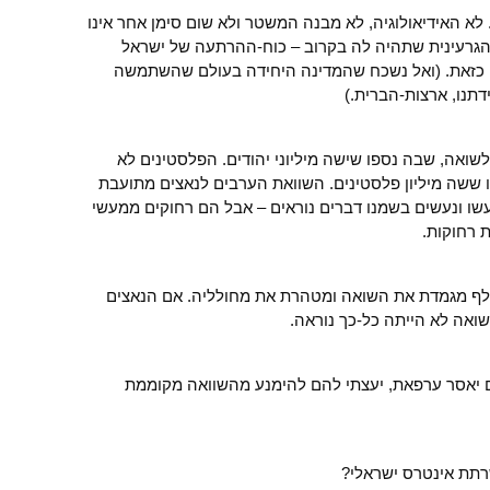
לא האידיאולוגיה, לא מבנה המשטר ולא שום סימן אחר אינו
ת הגרעינית שתהיה לה בקרוב – כוח-ההרתעה של ישראל
 כזאת. (ואל נשכח שהמדינה היחידה בעולם שהשתמשה
דתנו, ארצות-הברית.)
לשואה, שבה נספו שישה מיליוני יהודים. הפלסטינים לא
גנו ששה מיליון פלסטינים. השוואת הערבים לנאצים מתועבת
שו ונעשים בשמנו דברים נוראים – אבל הם רחוקים ממעשי
 רחוקות.
ולף מגמדת את השואה ומטהרת את מחולליה. אם הנאצים
שואה לא הייתה כל-כך נוראה.
ם יאסר ערפאת, יעצתי להם להימנע מהשוואה מקוממת
רתת אינטרס ישראלי?