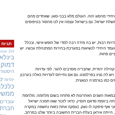
חידי מהסוג הזה. העולם מלא בבני-סוגו, שאחדים מהם
משלת ישראל. גם בישראל עצמה אין לנו מחסור בטיפוסים
ויות רבות, יש בה מידה רבה למדי של חופש אישי, ובכלל
תגיות
מועמד היחידי לנשיאות במערכת-בחירות המתנהלת עכשיו. יש
J14
אובמה
יים פחות.
בינלאו
דמוקר
קהילה יהודית, שחבריה מסרבים להגר. לפי עדויות
היסטורי
ויש לה נציג בפרלמנט. גם אם נתייחס לעדויות כאלה בערבון
ימ
יהדות
ים כמו בגרמניה הנאצית.
כלכלה
ממשל
ת. במאות השנים האחרונות לא פתחה בשום מלחמה. מלחמת
ה ביוזמת סדאם חוסיין. כדאי לזכור שאז תמכה ישראל
עובדים
ראני ואף סיפקה לו נשק. (עסקה אחת כזאת נחשפה במקרה
חברתי
י, הייתה איראן בעלת-הברית החשובה ביותר שלנו במרחב.