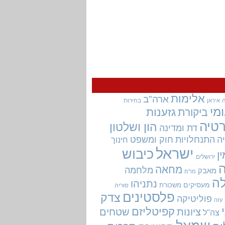
אלימות
ארה"ב
בחירות
איראן
מי
גזענות
ביקורת
טיה
הון ושלטון
דת ומדינה
ה
התנחלויות
חוק ומשפט
חינוך
ישראל
כיבוש
ין
ירושלים
מחאה
מלחמה
מאבק
מו"מ
ה
נתניהו
מעסיקים
משכורת
סוריה
פלסטינים
צדק
פוליטיקה
עזה
קפיטליזם
ציונות
שטחים
צה"ל