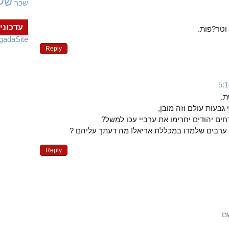
של
שכר
עדכוני
וטר?פות.
gadaSite
Reply
ת.
בעות עולם וזה מובן,
ים יהודים יחרימו את ערביי עכו למשל?
 ערבים שלמדו במכללת אריאל! מה דעתך עליהם ?
Reply
ם