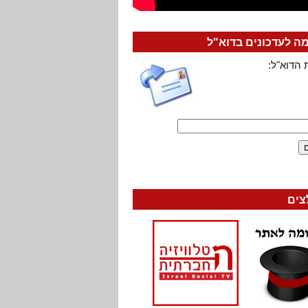
 לעדכונים בדוא"ל
 הדוא"ל:
צים