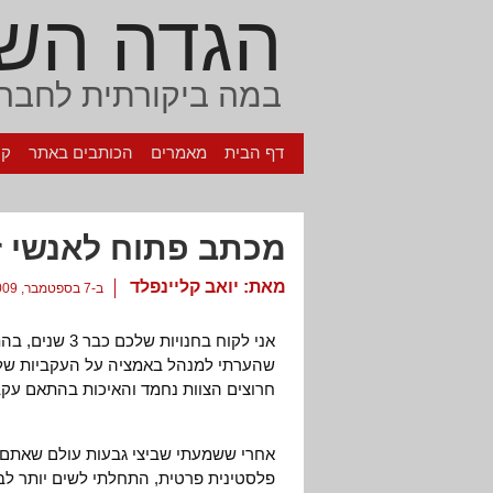
הגדה הש
במה ביקורתית לחברה
דף הבית
מאמרים
הכותבים באתר
קי
מכתב פתוח לאנשי זמ
מאת:
יואב קליינפלד
ב-7 בספטמבר, 2009
אני לקוח בחנוי
שהערתי למנהל באמציה על העקביות של הר
חרוצים הצוות נחמד והאיכות בהתאם עקב
אחרי ששמעתי שביצי גבעות עולם שאתם 
פלסטינית פרטית, התחלתי לשים יותר לב 