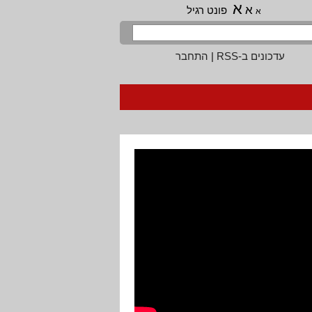
א
א
פונט רגיל
א
עדכונים ב-RSS
|
התחבר