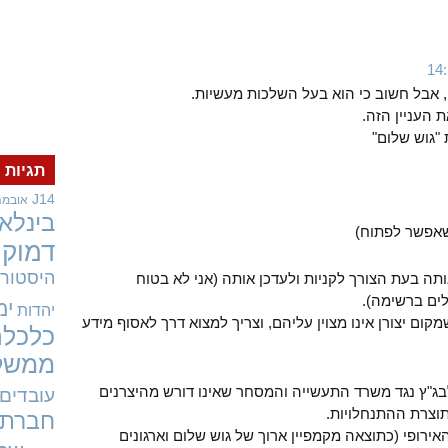
 אבל חשוב כי הוא בעל השלכות מעשיות.
 העניין הזה.
"גוש שלום"
תגיות
J14
אובמה
בינלאו
שאפשר לפתוח)
דמוקר
היסטורי
תה בעת הצורך לקניות ולעדכן אותה (אני לא בטוח
לים ברשימה).
ימ
יהדות
מקום יצורן אינו מצוין עליהם, וצריך למצוא דרך לאסוף מידע
כלכלה
ממשל
בג"ץ נגד משרד התעשייה והמסחר שאינו דורש מהיצרנים
עובדים
תוצרת ההתנחלויות.
חברתי
ירופי (כתוצאה מקמפיין ארוך של גוש שלום וארגונים