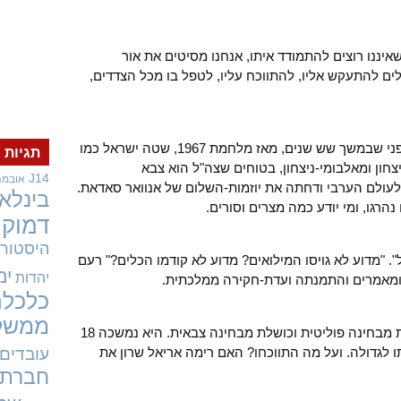
יננו רוצים להתמודד איתו, אנחנו מסיטים את אור
לים להתעקש אליו, להתווכח עליו, לטפל בו מכל הצדדים,
מלחמת יום-הכיפורים, למשל. זו פרצה מפני שבמשך שש שנים, מאז מלחמת 1967, שטה ישראל כמו
תגיות
חון ומאלבומי-ניצחון, בטוחים שצה"ל הוא צבא
J14
אובמה
לעולם הערבי ודחתה את יוזמות-השלום של אנוואר סאדאת.
בינלאו
הרגו, ומי יודע כמה מצרים וסורים.
דמוקר
היסטורי
 "מדוע לא גויסו המילואים? מדוע לא קודמו הכלים?" רעם
ימ
יהדות
 ומאמרים והתמנתה ועדת-חקירה ממלכתית.
כלכלה
ממשל
מלחמת-לבנון הראשונה הייתה מטומטמת מבחינה פוליטית וכושלת מבחינה צבאית. היא נמשכה 18
 לגדולה. ועל מה התווכחו? האם רימה אריאל שרון את
עובדים
חברתי