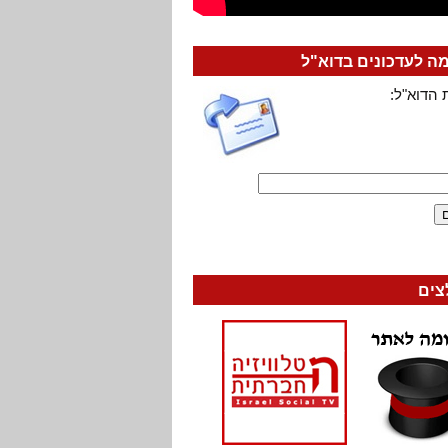
 לעדכונים בדוא"ל
 הדוא"ל:
צים