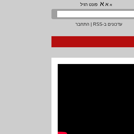
א
א
פונט רגיל
א
עדכונים ב-RSS
|
התחבר