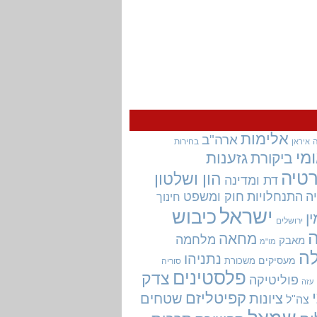
אלימות
ארה"ב
בחירות
איראן
מי
גזענות
ביקורת
טיה
הון ושלטון
דת ומדינה
ה
התנחלויות
חוק ומשפט
חינוך
ישראל
כיבוש
ין
ירושלים
מחאה
מלחמה
מאבק
מו"מ
ה
נתניהו
מעסיקים
משכורת
סוריה
פלסטינים
צדק
פוליטיקה
עזה
קפיטליזם
ציונות
שטחים
צה"ל