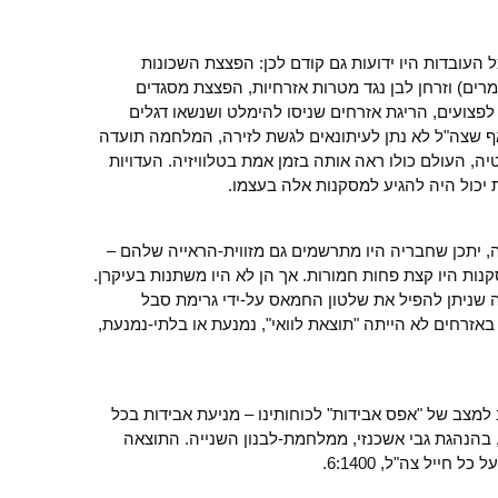
עובדות היו ידועות גם קודם לכן: הפצצת השכונות
ים) וזרחן לבן נגד מטרות אזרחיות, הפצצת מסגדים
לפצועים, הריגת אזרחים שניסו להימלט ושנשאו דגלים
 אף שצה"ל לא נתן לעיתונאים לגשת לזירה, המלחמה תועדה
ה, העולם כולו ראה אותה בזמן אמת בטלוויזיה. העדויות
 יכול היה להגיע למסקנות אלה בעצמו.
עדה, יתכן שחבריה היו מתרשמים גם מזווית-הראייה שלהם –
נות היו קצת פחות חמורות. אך הן לא היו משתנות בעיקרן.
שניתן להפיל את שלטון החמאס על-ידי גרימת סבל
אזרחים לא הייתה "תוצאת לוואי", נמנעת או בלתי-נמנעת,
מצב של "אפס אבידות" לכוחותינו – מניעת אבידות בכל
בהנהגת גבי אשכנזי, ממלחמת-לבנון השנייה. התוצאה