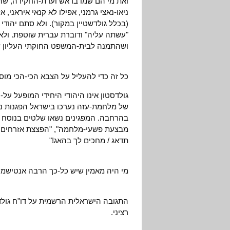
ואת מי הם שמו בראש ועדת-החקירה, שה
ניאו-נאצי גרמני, אפילו לא קנאי איראני,
(בכלל גולדשטיין במקור). ולא סתם יהודי ב
"עשתה עליה" ודוברת עברית שוטפת. ולא 
ושהתמנה לבית-המשפט החוקתי העליון ש
כל זה כדי להעליל על הצבא הכי-הכי מוס
גולדסטון אינו היהודי היחידי המופעל ע
של מלחמת-עזה נערכו בישראל הפגנות נג
בהרחבה. המפגינים נשאו שלטים בנוסח "
מבצעת פשעי-מלחמה", "הפצצת אזרחים –
תדאג / מחכים לך בהאג!"
מי היה מאמין שיש כל-כך הרבה אנטישמי
התגובה הישראלית הרשמית על דו"ח גולד
רציני.