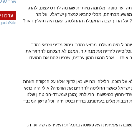
של
שכר
לתה ועד סופה, מלחמה מיותרת שגרמה להרס עצום, להרג
-מפשע מבתיהם, מבלי להביא לניצחון ישראלי. ועל מה
עדכוני
רה? על הדרך שבה התקבלה ההחלטה. האם היה תהליך ראוי?
gadaSite
הכול היה מושלם. מבצע נהדר. ניהול מדיני וצבאי נהדר.
וכלוסייה להדיח את מנהיגיה, אמנם לא הצלחנו להחזיר את
אותנו – אבל הרגנו המון ערבים, שרפנו להם את המועדון
 לא על תוכנו, חלילה. מה יש כאן לדון? אלא על הנקודה האחת
שראל כאשר החליטה להחרים את הוועדה? אולי היה כדאי
ד-החוץ בטיפשותו הרגילה? (מובן שמשרד-הביטחון שלנו
 רבבות מלים בעיתונים, ברדיו ובטלוויזיה, וכל פרשן המכבד
שובה האמיתית היא פשוטה בתכלית: היא ידעה שהוועדה,