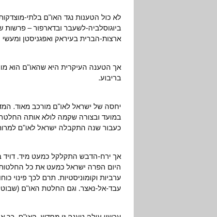
לא כול הטענות נגד האו"ם בלתי-מוצדקו
ביוגוסלביה-לשעבר ובדארפור – פרשות ש
ארצות-הברית בעיראק ואפגניסטן ומעשי ה
אך הטענה העיקרית היא שהאו"ם הוא מוס
בריבוע.
יחסה של ישראל לאו"ם מורכב מאוד. המד
במועד ובצורה שקמה לולא אותה החלטה.
כעבור שנה התקבלה ישראל לאו"ם למרות שלא החזירה את 750 אלף
אך ירח-הדבש התקלקל כמעט מיד. דויד בן-
היום הפרה ישראל כמעט את כל החלטות ה
ערביות וקומוניסטיות. תרם לכך פינוי כ
עבד-אל-נאצר. וגם החלטת האו"ם (שבוטלה
עכשיו עולה טענה זו מחדש. האו"ם, כך או