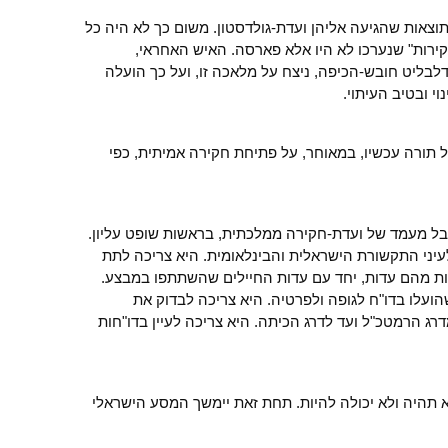
צאות שהגיעה אליהן ועדת-גולדסטון. משום כך לא היה כל
קירות" שנערכו לא היו אלא פארסה. האיש האחראי,
לבליט חובש-הכיפה, ניצח על מלאכה זו, ועל כך הועלה
י ובטיב העיתוי.
 תורה עכשיו, במאוחר, על פתיחת חקירה אמיתית, כפי
בל מעמד של ועדת-חקירה ממלכתית, בראשות שופט עליון.
עיני התקשורת הישראלית והבינלאומית. היא צריכה לתת
בות מהם עדות, יחד עם עדות החיילים שהשתתפו במבצע.
עלו בדו"ח לגופה ולפרטיה. היא צריכה לבדוק את
ג הרמטכ"ל ועד לדרג הכיתה. היא צריכה לעיין בדו"חות
א תהיה ולא יכולה להיות. תחת זאת יימשך המסע הישראלי