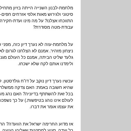
מלחמת-לבנון השנייה הייתה בזיון מתחי
סיטוני ולגירוש מאות אלפי אזרחים חפים
התווכחו אצלנו? על מה מינו ועדת-חקי
עבודת-מטה מסודרת?
על מלחמת-עזה לא נערך דיון כזה, מפני ש
ניצחון מזהיר. אמנם לא הצלחנו לגרום לא
גלעד שליט הביתה, אמנם כל העולם מגנה 
ולימדנו אותם לקח שלא ישכחו.
עכשיו נערך דיון נוקב על דו"ח גולדסטון.
שהיא חשובה באמת: האם צדקה ממשלת י
בכל זאת להשתתף בדיוניה? האם נהג משר
לעולם אינו נוהג בטיפשות.) על כך נשפכות
את עצמו אומר את דברו.
אז מדוע החרימה ישראל את הוועדה? הת
כל ועדה, תגיע למסקנות שאליהן הגיעה.