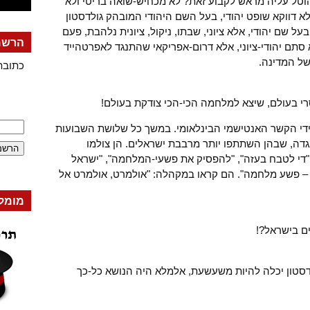
וטל עליה מראש לקבוע זאת? לא מכחיש-שואה בריטי ולא
 אלא דווקא שופט יהודי, בעל השם היהודי המובהק גולדסטון
על שם יהודי, אלא ציוני, שבתו, ניקול, ציונית נלהבת, פעם
הרשמה
סתם יהודי-ציוני, אלא דרום-אפריקאי שהתנגד לאפרטהייד
ל המדינה.
כתובת
רי בעולם, שיצא למלחמה הכי-הכי צודקת בעולם!
ל-ידי הקשר האנטישמי הבינלאומי. במשך כל שלושת השבועות
דה, שבהן השתתפו יותר מרבבת ישראלים. הן צולמו
די לטבח בעזה", "להפסיק את פשעי-המלחמה", "ישראל
 פשע מלחמה". הם קראו במקהלה: "אולמרט, אולמרט אל
מומל
ם בישראל?!
סטון יכלה להיות משעשעת, אלמלא היה הנושא כל-כך