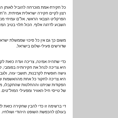
כל חקירת-אמת מוכרחה להוביל לאותן התו
רצון לקיים חקירה ישראלית אמיתית. ה"ח
הפרקליט הצבאי הראשי, אל"ם עמיחי מנד
השבוע לדרגה אלוף. הכול תלוי בטיב המינו
משום כך גם אין כל סיכוי שממשלת ישראל
שדורשים פעילי-שלום בישראל.
כדי שתהיה אמינה, צריכה ועדה כזאת לק
היא צריכה לנהל את חקירותיה בפומבי, ל
גישה חופשית לקרבנות, תושבי עזה, ולג
היא צריכה לחקור כל אחת מההאשמות שהו
הפקודות שניתנו וההחלטות שהתקבלו, מדר
של טייסי חיל-האוויר ומפעילי המזל"טים.
די ברשימה זו כדי להבין שחקירה כזאת ל
בעולם להכפשת השופט היהודי ושולחיו.