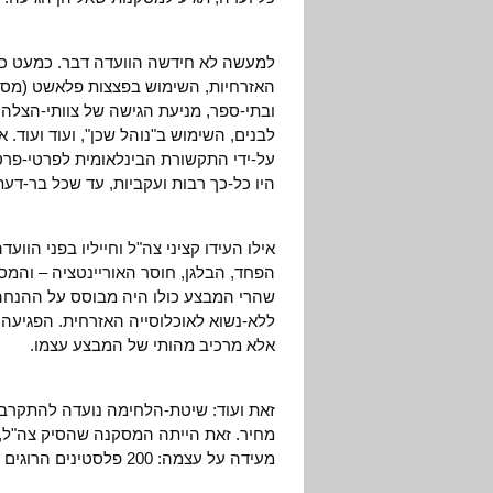
למעשה לא חידשה הוועדה דבר. כמעט כל ה
האזרחיות, השימוש בפצצות פלאשט (מסמר
ובתי-ספר, מניעת הגישה של צוותי-הצלה 
לבנים, השימוש ב"נוהל שכן", ועוד ועוד.
על-ידי התקשורת הבינלאומית לפרטי-פרטי
היו כל-כך רבות ועקביות, עד שכל בר-דעת
אילו העידו קציני צה"ל וחייליו בפני הוו
הפחד, הבלגן, חוסר האוריינטציה – והמסק
שהרי המבצע כולו היה מבוסס על ההנחה 
ללא-נשוא לאוכלוסייה האזרחית. הפגיעה ב
אלא מרכיב מהותי של המבצע עצמו.
זאת ועוד: שיטת-הלחימה נועדה להתקרב ל
מחיר. זאת הייתה המסקנה שהסיק צה"ל, 
מעידה על עצמה: 200 פלסטינים הרוגים על כל חייל צה"ל, 6:1400.