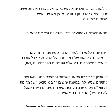
ת. למשל: מדוע חוקרים את פשעי ישראל בעזה (ואת הפשעים
בהן שימש גולדסטון כתובע ראשי) ולא את מעשי
רוסים בצ’צ’ניה?
ד אנטישמי, ושהמועצה לזכויות-האדם היא אנטי-שמית
ינה קמה על פי החלטת האו"ם, וספק אם הייתה קמה
 מגילת-העצמאות שלנו מבוססת על החלטה זו לכל אורכה.
 הפליטים הפלסטיניים (דאז).
גוריון דיבר בבוז על או"ם-שמום והתעלם ממנו. מאז ועד
או"ם שנגעו לה, בטענה שיש בו "רוב אוטומטי" של מדינות
וחות האו"ם מסיני ערב מלחמת ששת-הימים, כדרישת גמאל
 בינתיים) שהציונות היא גזענות.
מרים, הוא אנטי-ישראלי, כלומר אנטישמי. כל מי שפועל