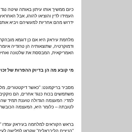
כיום ממשיך אותו עיתון באותה שיטה נגד א
העמידו לדין והוציאו להורג, אבל האחראי
ידרוש מהם אחריות למעשיהם ויביא אות
מלחמת עיראק היא אם כן דוגמא מובהקת ל
ודמוקרטיה, שתוצאותיה הן טרגדיה איומה
האמריקאית, המבססת את שלטונה ואחיזת
מי קובע מה הן בדיוק ההפרות של זכוי
מסביר בריקמונט: "כאשר דיקטטורים, מלכי
משתמשים בכוח כנגד אחרים, הם נזקקים לא
למדי: המעצמה הגדולה טוענת תמיד שה
לטובתה – כלומר היא, המעצמה הכובשת,
בראש הקוראים למלחמה בעיראק עמדו "הש
"הניצים הליבראלים" שקראו לפלישה לעי