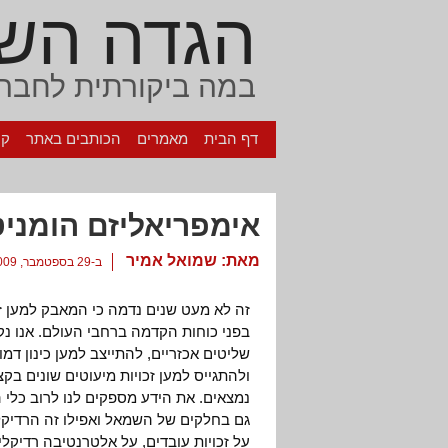
הגדה הש
במה ביקורתית לחברה
דף הבית
מאמרים
הכותבים באתר
קי
אימפריאליזם הומניט
מאת:
שמואל אמיר
ב-29 בספטמבר, 2009
זה לא מעט שנים נדמה כי המאבק למען ז
בפני כוחות הקדמה ברחבי העולם. אנו נק
שליטים אכזריים, להתייצב למען כינון ד
ולהתגייס למען זכויות מיעוטים שונים בק
נמצאים. את הידע מספקים לנו לרוב כלי ה
גם בחלקים של השמאל ואפילו זה הרדיקלי
על זכויות עובדים, על אלטרנטיבה רדיקל