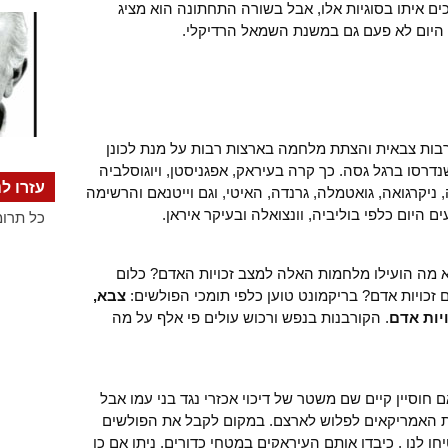
ים איתו בסוגיות אלו, אבל בשורה התחתונה הוא מציג
היום לא פעם גם במשנת השמאל הרדיקלי.
רבות צבאית והצתת מלחמה בארצות רבות על מנת לכונן
נדרסו ברגל גסה. כך קרה בעיראק, אפגניסטן, ויוגוסלביה
עזרו לנ
ניקרגואה, גואטמלה, גרנדה, האיטי, וגם וייטנאם והרשימה
 היום כלפי בוליביה, וונצואלה ובעיקר איראן.
כל תרומ
מה הועילו מלחמות האלה למצב זכויות האדם? כלום
כויות אדם? בריקמונט טוען כלפי תומכי הפולשים:
צבא,
יות אדם
. הקורבנות בנפש ורכוש עולים פי אלף על מה
חוסיין קיים שם משטר של דיכוי אכזרי נגד בני עמו אבל
נת האמריקאים לפלוש לארצם. במקום לקבל את הפולשים
 לנו , כיבדו אותם העיראקים במטחי כדורים. ניתן אם כן