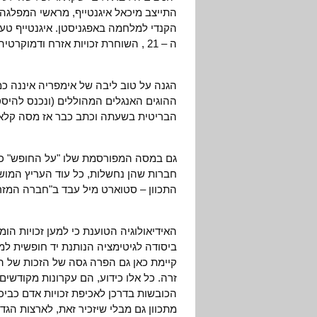
התייצב מיכאל איגנטייף, מראשי המפלג
הקנדי למלחמה באפגניסטן. איגנטייף טע
ה – 21 , השוחרת זכויות אזרח ודמוקרטיה, אך מגובה בכוח הצבאי הנוראי שהעולם ידע מאודו."
הגנה על טוב ליבה של אימפריה איננה כמו
ההוגים האנגלים המהוללים (ונכנס להיס
הבריטית בשעתה וכתב כבר אז מסה קלאס
גם במסה המפורסמת שלו "על החופש" כתב
חברות שהן נחשלות, כל עוד העריץ המוש
התכוון – סטוארט מיל עבד ב"חברה המזר
האידיאולוגיה הטוענת כי למען זכויות הו
ביסודה לגיטימציה הנותנת יד חופשית למ
קיימת כאן גם הפרה גסה של הזכות של ה
זרה. כל אלו כידוע, הם עקרונות מקודשים
הכובשות בדרכן לאכיפת זכויות אדם כביכו
מתכוון גם מבלי שיזכיר זאת, לארצות הגד