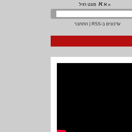
א
א
פונט רגיל
א
עדכונים ב-RSS
|
התחבר