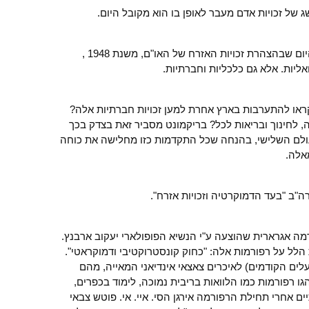
 של זכויות אדם מעבר לאופן בו הוא מקובל היום.
הוא מזכיר לנו את העניין הכמעט נשכח היום שבהצהרת זכויות האזרח של האו"ם, משנת 1948 ,
ואליות. אלא גם כלכליות וחברתיות.
ראו להתערבות בארץ אחרת למען זכויות חברתיות אלה?
ה, לחינוך ובריאות לכל? בריקמונט מסביר זאת בצדק בכך
לם השלישי, בהנחה שכל התקדמות כזו מחלישה את כוחה
אלה.
"ב "בעד הדמוקרטיה וזכויות אזרח".
לי רפורמה אגרארית שהוצעה ע"י הנשיא הפופולארי יעקוב ארבנץ.
הלל על רפורמות אלה: "כחוק קונסטרוקטיבי ודמוקראטי".
לים הקודמים) לאיכרים צאצאי אינדיאני המאייה, מהם
ו רפורמות כמו הלוואות בריבית נמוכה, לימוד בכפרים,
ם אחרי תחילת הרפורמה אירגן הסי. איי. אי. פוטש צבאי