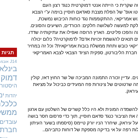
ה שקרית כי הייתה אנטי דמוקרטית כנגד רצון העם
טו אופ" של הפלת מצבת סאדאם חוסיין בוימה ע"י הצבא
וש אמריקאי, ההתקוממות נגד כוחות הכיבוש נמשכת,
ולקת למעשה לשלושה חלקים: הכורדים, השיעים והסונים.
ה והפכו פליטים. הארץ הרוסה ואפילו את עתיקותיה שדדו.
 תנאים להגשמת זכויות אדם? לדמוקרטיה? כלום יכולה
קאי כובש ותחת ממשלת בובות אמריקאית? וכל זה במחיר
, חברת הליבורטון, ספקית הציוד הצבאי לצבא האמריקאי
תגיות
J14
אובמה
בינלאו
דמוקר
 עדיין זכורה התמונה המביכה של שר החוץ דאז, קולין
ה שרטוטים של צינורות פח המעידים כביכול על מציאת
היסטורי
עיראק.
ימ
יהדות
כלכלה
 להשמדה המונית ולא היו כלל קשרים של השלטון עם ארגון
ממשל
ת הציבור כנגד סדאם חוסיין, תוך כדי פרסום חסר בושה
עובדים
 עיראק, שיחרר הניו יורק טיימס (סיסמתו בשער העיתון
חברתי
לות רפה על אי בדיקה מספקת של דוחות כתביהם..