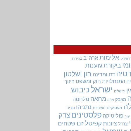
אלימות
ארה"ב
בחירות
איראן
מי
גזענות
ביקורת
טיה
הון ושלטון
דת ומדינה
ה
התנחלויות
חוק ומשפט
חינוך
ישראל
כיבוש
ין
ירושלים
מחאה
מלחמה
מאבק
מו"מ
ה
נתניהו
מעסיקים
משכורת
סוריה
פלסטינים
צדק
פוליטיקה
עזה
קפיטליזם
ציונות
שטחים
צה"ל