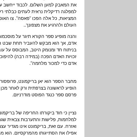
את המאבק למען השלום. לכבוד ייחשב עכשי
למפלגה רדיקלית נראית לעתים כבלתי רלו
המציאות, כל אלה הפכו "פאסה". צו האופ
העולם ולהרגיע את מצפונך..
והנה מופיע ספר הקורא תיגר על מוסכמות 
אדם, אך הוא מבקש להעביר תחת שבט הב
בניתוח חד ומנומק היטב, המבוסס על עו
זכויות האדם הפכה (במידה רבה) להיפוכה
אדם כדי למכור מלחמה".
מחבר הספר הוא יאן בריקמונט, פרופסור 
הופיע לראשונה בצרפתית ורק לאחר מכן 
פרסם ספר כנגד הפוסט מודרניזם.
נציין כי חוד ביקורתו החריפה של בריקמו
למלחמות, פלישות והתערבות צבאית שגרמו
ואזרח. עם זאת, בריקמונט אינו מגדיר עצ
אפילו את הסתייגותו מהמרקסיזם. הוא מח