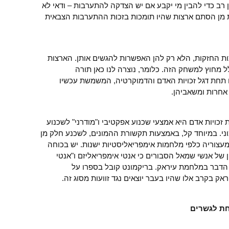
ון רב כדי להבין מי יקבע אם יש הצדקה להתערבות – ודאי לא
ת מן הסתם ארצות שהיו תומכות בזכות ההתערבות הצבאית
צות החזקות, הלא רק להן האפשרות להגשים אותן. הארצות
 מחוץ למשחק הזה. כלומר, נוצרה לנו כאן תורה
 תחת דגל זכויות האדם והדמוקרטיה, המשמשת עכשיו
אחרות ומשאביהן.
זכויות אדם היא אמצעי שכנוע אפקטיבי ו"מודרני" לשכנוע
י. במיוחד קל, באמצעות תקשורת ההמונים, לשכנע חלק מן
עצוריה כלפי מלחמות אימפריאליסטיות ישנות. יש בכוחה
של אנשי שמאל הסבורים כי אנטי אימפריאליזם ו"אנטי
ה הדבר במלחמת עיראק. בריקמונט קובל בספרו על
בקרב אלו שהיו בעבר יוצאים נגד זוועות מסוג זה.
חת לגשרים