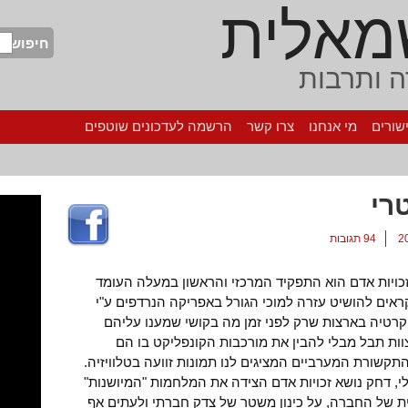
מאלית
חיפוש
 ותרבות
שורים
מי אנחנו
צרו קשר
הרשמה לעדכונים שוטפים
רי
94 תגובות
כויות אדם הוא התפקיד המרכזי והראשון במעלה העומד
ראים להושיט עזרה למוכי הגורל באפריקה הנרדפים ע"י
מוקרטיה בארצות שרק לפני זמן מה בקושי שמענו עליהם
צוות תבל מבלי להבין את מורכבות הקונפליקט בו הם
תקשורת המערביים המציגים לנו תמונות זוועה בטלוויזיה.
, דחק נושא זכויות אדם הצידה את המלחמות "המיושנות"
ית של החברה, על כינון משטר של צדק חברתי ולעתים אף