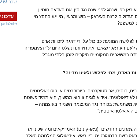
של
שכר
יראן כפי שנהג לפני שנה נגד סין. את סאדאם חוסיין
ם הגדולים לרצח בעיראק – בוש ומרעיו, מי יגע בהם? מי
עדכוני
ם למשפט?
gadaSite
פלישה המונעת כביכול על ידי דאגה לזכויות אדם
 לעם העיראקי שאיבד את חירותו ונשלט היום ע"י האימפריה
ה במשאבים המקומיים היקרים לזמן בלתי מוגבל.
ות האדם, מתי לפלוש ולאיזו מדינה?
ם, בוסים, אריסטוקרטים, ביורוקרטים או קולוניאליסטים
ידיאולוגיה". אידיאולוגיה זו הוא ממשיך, היא תמיד פשוטה
יא משתמשת בכוחה נגד המעצמה השנייה בעוצמתה –
 היא אלטרואיסטית".
מרנים החדשים" (ניאו-קונים) האמריקאים ומה שכינו אז
ראק בשם הדמוקרטיה. בין ראשי אידיאולוגי המלחמה האלה