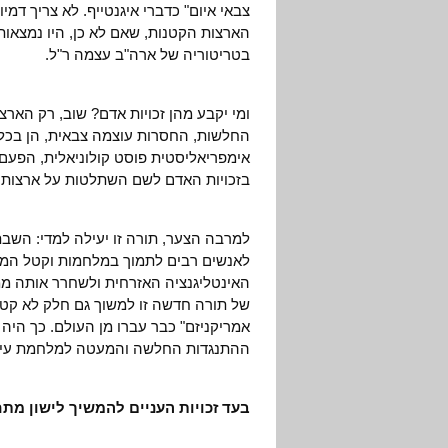
צבאי איום" כדברי איגנטייף. לא צריך דמי
הארצות הקטנות, שאם לא כן, היו נמצאו
בטריטוריה של ארה"ב עצמה ר"ל.
ומי יקבע מהן זכויות אדם? שוב, רק האר
החלשות, החסרות עוצמה צבאית, הן בכלל
אימפריאליסטית פוסט קולוניאלית, הפעם
בזכויות האדם לשם השתלטות על ארצות 
למרבה הצער, תורה זו יעילה למדי: השבת 
לאנשים רבים לתמוך במלחמות וקטל המונ
האינטליגנציה האזרחית ולשחרר אותה ממ
של תורה חדשה זו למשוך גם חלק לא קטן 
אמריקניזם" כבר עברו מן העולם. כך הי
ההתנגדות החלשה והמעטה למלחמת עיראק 
בעד זכויות העניים להמשיך לישון מת