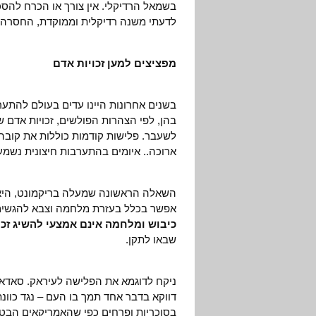
בשמאל הרדיקלי. אין צורך או הכרח להסכ
לדעתי משנה רדיקלית וממוקדת, החסרה 
מפציצים למען זכויות אדם
בשנים אחרונות היינו עדים בעולם להתע
בהן, לפי הצהרות הפולשים, זכויות אדם ש
לשעבר. פלישות קודמות כוללות את קובה, 
ארוכה.. איומים בהתערבות חיצונית נשמעים
השאלה הראשונה שמעלה בריקמונט, היא 
אפשר בכלל בעזרת מלחמה וצבא להגשים ז
כיבוש ומלחמה אינם אמצעי להשיג זכו
שבאו לתקן.
ניקח לדוגמא את הפלישה לעיראק. סאדאם 
דווקא בדבר אחד תמך בו העם – נגד כוו
בסוכריות ופרחים כפי שהאמריקאים הבטיחו