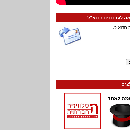
 לעדכונים בדוא"ל
 הדוא"ל:
צים