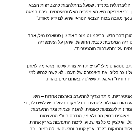
ה הליבראלית בקנדה, שפעל בהתלהבות להצטרפות הצבא
ן, "כי אמריקה היא האימפריה האלטרואיסטית יצירת המאה
בן דבר חדש. בריקמונט מזכיר את ג’ון סטוארט מיל, אחד
טוריה המערבית כנביא החופש), שהגן על האימפריה
ית על "התערבות הומניטרית".
 סטוארט מיל: "עריצות היא צורת שלטון מתאימה לאותן
ל נוצר בליבו את האינטרס של העם". לא קשה לנחש למי
ח הודית" האנגלית ששלטה באותם ימים בהודו.
מאניטאריות, מותר וצריך להתערב בארצות אחרות – היא
עצמות הגדולות להתערב בכל מקום בעולם. יש לשים לב, כי
מדינות לעצמאות לאומית, להגנה עצמית ונגד התערבות
 ומעוגנים בחוק הבינלאומי, הנדרסים ע"י המעצמות
ל. יש לציין כי כל מי שטוען לזכות התערבות בארץ אחרת,
ולות והחזקות בלבד. ארץ קטנה וחלשה אין לה כמובן "כח