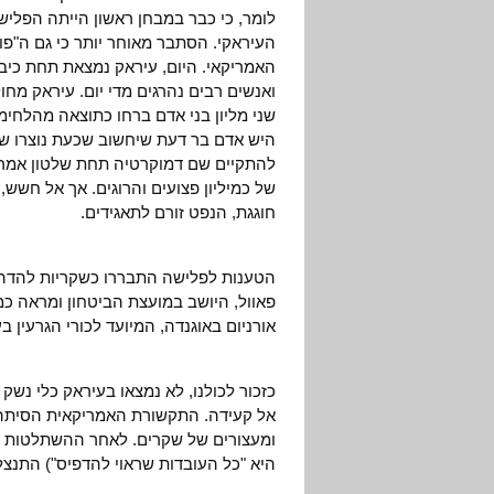
לומר, כי כבר במבחן ראשון הייתה הפליש
העיראקי. הסתבר מאוחר יותר כי גם ה"פו
האמריקאי. היום, עיראק נמצאת תחת כיב
ואנשים רבים נהרגים מדי יום. עיראק מח
שני מליון בני אדם ברחו כתוצאה מהלחימ
היש אדם בר דעת שיחשוב שכעת נוצרו שם
להתקיים שם דמוקרטיה תחת שלטון אמרי
של כמיליון פצועים והרוגים. אך אל חשש
חוגגת, הנפט זורם לתאגידים.
הטענות לפלישה התבררו כשקריות להדהים.
פאוול, היושב במועצת הביטחון ומראה כמ
אורניום באוגנדה, המיועד לכורי הגרעין ב
כזכור לכולנו, לא נמצאו בעיראק כלי נשק
אל קעידה. התקשורת האמריקאית הסיתה א
ומעצורים של שקרים. לאחר ההשתלטות על
היא "כל העובדות שראוי להדפיס") התנצ