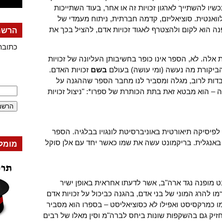
ו להשתייך לארגון זכויות זה או אחר, בעוד השתייכות
ואנטית. סוציאליזם, קדמה חברתית, ניתוח מעמדי של
נה הוא לקום ולהצטרף לאגוד זכויות אדם, להציל בכך את
הרשמה
כתובת
אלה. לא, הספר אינו כופר בחשיבותן העליונה של זכויות
יקורת מה נעשה (ומי עושה) בעולם
בשם
זכויות האדם.
בדות לרוב, מגלה ומסביר לנו מחבר הספר שההגנה על
 – הוא מבטא זאת בתת הכותרת של ספרו*: "ניצול זכויות
לפיסיקה תיאורטית באוניברסיטת לונגויו בבלגיה. הספר
באנגלית. בריקמונט עשה את שמו כאשר יחד עם אלן סוקל
מומל
נט מופנה נגד ארה"ב, אשר לדעתו אחראית באופן ישיר
 להרג המוני של בני אדם, בהגנה כביכול על זכויות אדם
מו כמרקסיסט ואפילו לא כסוציאליסט – בספרו הוא מסביר
זיק גם בהשקפות שונות ביחס לברה"מ וסין מאלו של רבים