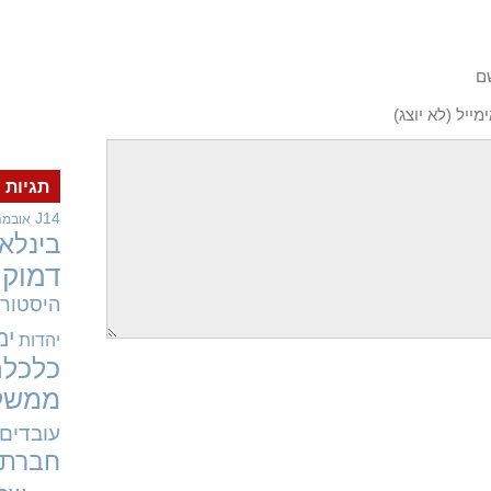
ם
מייל (לא יוצג)
תגיות
J14
אובמה
בינלאו
דמוקר
היסטורי
ימ
יהדות
כלכלה
ממשל
עובדים
חברתי