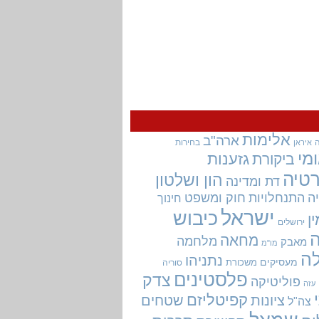
אלימות
ארה"ב
בחירות
איראן
מי
גזענות
ביקורת
טיה
הון ושלטון
דת ומדינה
ה
התנחלויות
חוק ומשפט
חינוך
ישראל
כיבוש
ין
ירושלים
מחאה
מלחמה
מאבק
מו"מ
ה
נתניהו
מעסיקים
משכורת
סוריה
פלסטינים
צדק
פוליטיקה
עזה
קפיטליזם
ציונות
שטחים
צה"ל