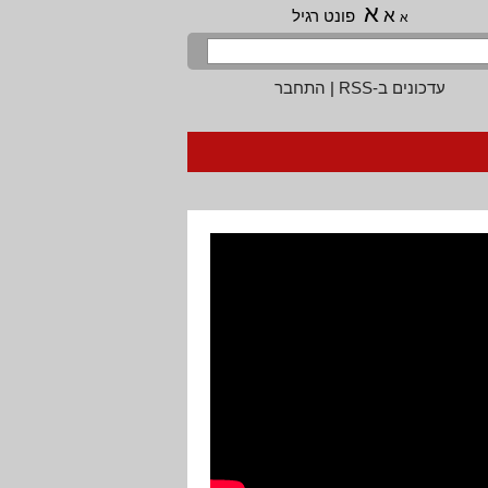
א
א
פונט רגיל
א
עדכונים ב-RSS
|
התחבר