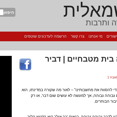
מאלית
חיפוש
 ותרבות
שורים
מי אנחנו
צרו קשר
הרשמה לעדכונים שוטפים
ית מטבחיים | דביר
גובה 1
י להסוות את מחשבותינו" – לאור מה שקורה במדינתו, הוא
 גבוהה גבוהה, אך למעשה לא עושים שום דבר, או רק
בור הבוחרים.
ע לדבר גבוהה גבוהה. בנאום ‘בר אילן’ הוא הדגיש הלוך