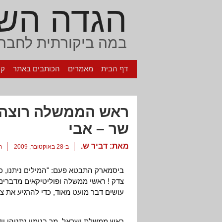
הגדה הש
במה ביקורתית לחברה
דף הבית
מאמרים
הכותבים באתר
קי
ראש הממשלה רוצה ב
שר – אבי
מאת:
דביר ש.
ב-28 באוקטובר, 2009
ת
ביסמארק התבטא פעם: "המילים ניתנו, כד
צדק ! ראשי ממשלה ופוליטיקאים מדברים
עושים דבר מועט מאוד, כדי להרגיע את צי
ראש ממשלת ישראל, מר בנימין נתניהו יוד