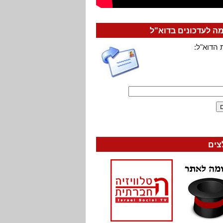
 לעדכונים בדוא"ל
 הדוא"ל:
צים