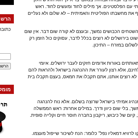
י עם הפלסטינים. אך מילים לחוד ומעשים לחוד. ראש
את מחשבתו הפוליטית והאמיתית – לא שלום ולא נעליים
הרשמה
כתובת
שטחים הכבושים נמשך, ובעצם לא קורה שום דבר. אין שום
ט בירושלים לא רוצים בכלל לדבר, עסוקים כול הזמן רק
לשלום במזרח – התיכון.
ותתים באורות אדומים חזקים לעבר ירושלים. איומי
חינם, אלא רצון לעורר את ההנהגה בישראל ולהראות להם
א רוצים אותנו, אתם תקבלו את חמאס, בעצם תקבלו בית
מומל
 מנהיג אמיתי בישראל שרוצה בשלום. אלא נוח להנהגה
שך, בלי שום כיוון ודרך. במילים אחרות: ראש הממשלה
יום של כיבוש, ריקבון בחברה חוסר חיים וקלייה סופית.
 לרוויא דמאליו נפל" כלומר: הנח לשיכור שייפול מעצמו.