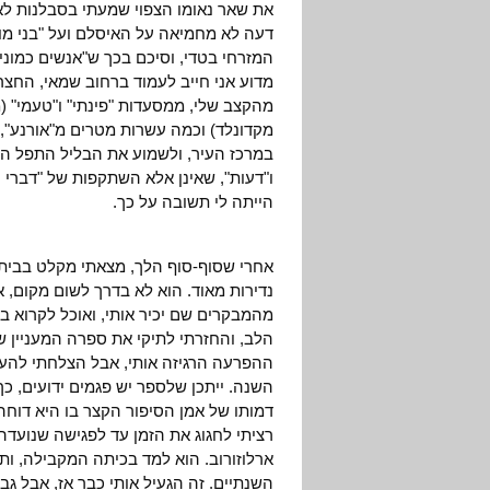
את שאר נאומו הצפוי שמעתי בסבלנות לא
דעה לא מחמיאה על האיסלם ועל "בני מוח
המזרחי בטדי, וסיכם בכך ש"אנשים כמונ
מדוע אני חייב לעמוד ברחוב שמאי, החצר
מהקצב שלי, ממסעדות "פינתי" ו"טעמי" (מ
מקדונלד) וכמה עשרות מטרים מ"אורנע", "
במרכז העיר, ולשמוע את הבליל התפל ה
ו"דעות", שאינן אלא השתקפות של "דברי
הייתה לי תשובה על כך.
אחרי שסוף-סוף הלך, מצאתי מקלט בבית ק
נדירות מאוד. הוא לא בדרך לשום מקום, א
מהמבקרים שם יכיר אותי, ואוכל לקרוא ב
הלב, והחזרתי לתיקי את ספרה המעניין ש
ההפרעה הרגיזה אותי, אבל הצלחתי להעלו
השנה. ייתכן שלספר יש פגמים ידועים, 
דמותו של אמן הסיפור הקצר בו היא דוחה 
רציתי לחגוג את הזמן עד לפגישה שנועדה 
ארלוזורוב. הוא למד בכיתה המקבילה, ו
השנתיים. זה הגעיל אותי כבר אז, אבל גבי