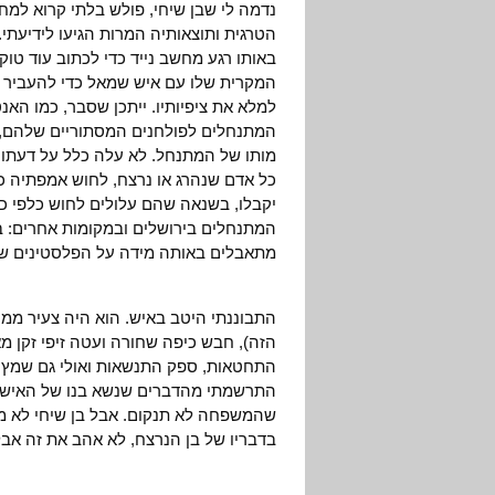
נדמה לי שבן שיחי, פולש בלתי קרוא למח
הטרגית ותוצאותיה המרות הגיעו לידיעתי
באותו רגע מחשב נייד כדי לכתוב עוד טוקב
המקרית שלו עם איש שמאל כדי להעביר ש
למלא את ציפיותיו. ייתכן שסבר, כמו ה
המתנחלים לפולחנים המסתוריים שלהם, א
מותו של המתנחל. לא עלה כלל על דעתו 
כל אדם שנהרג או נרצח, לחוש אמפתיה כ
יקבלו, בשנאה שהם עלולים לחוש כלפי כל 
המתנחלים בירושלים ובמקומות אחרים: בעינ
מתאבלים באותה מידה על הפלסטינים שנרצ
התבוננתי היטב באיש. הוא היה צעיר ממנ
הזה), חבש כיפה שחורה ועטה זיפי זקן מ
התחטאות, ספק התנשאות ואולי גם שמץ 
התרשמתי מהדברים שנשא בנו של האיש על
שהמשפחה לא תנקום. אבל בן שיחי לא מ
בדבריו של בן הנרצח, לא אהב את זה אב