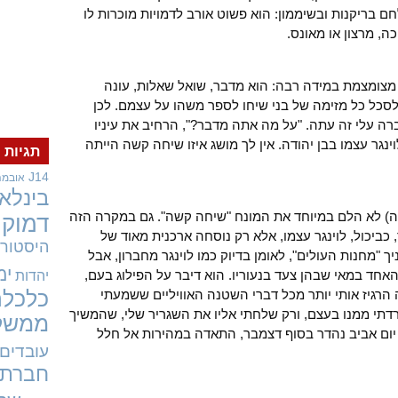
 בריקנות ובשיממון: הוא פשוט אורב לדמויות מוכרות לו
ה, מרצון או מאונס.
מצומצמת במידה רבה: הוא מדבר, שואל שאלות, עונה
 לסכל כל מזימה של בני שיחו לספר משהו על עצמם. לכן
 עלי זה עתה. "על מה אתה מדבר?", הרחיב את עיניו
גר עצמו בבן יהודה. אין לך מושג איזו שיחה קשה הייתה
תגיות
J14
אובמה
בינלאו
ה) לא הלם במיוחד את המונח "שיחה קשה". גם במקרה הזה
דמוקר
יכול, לוינגר עצמו, אלא רק נוסחה ארכנית מאוד של
היסטורי
 "מחנות העולים", לאומן בדיוק כמו לוינגר מחברון, אבל
ימ
חד במאי שבהן צעד בנעוריו. הוא דיבר על הפילוג בעם,
יהדות
ה הרגיז אותי יותר מכל דברי השטנה האוויליים ששמעתי
כלכלה
תי ממנו בעצם, ורק שלחתי אליו את השגריר שלי, שהמשיך
ממשל
 יום אביב נהדר בסוף דצמבר, התאדה במהירות אל חלל
עובדים
חברתי