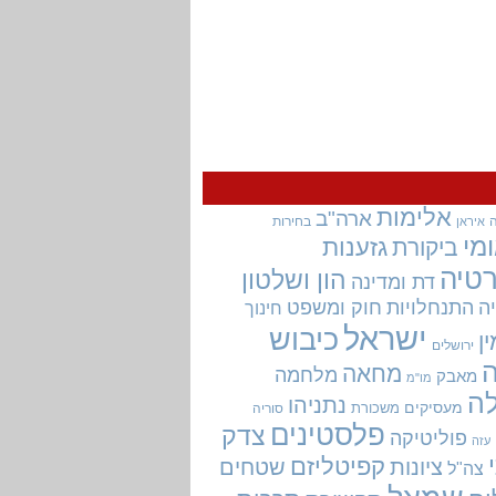
אלימות
ארה"ב
בחירות
איראן
מי
גזענות
ביקורת
טיה
הון ושלטון
דת ומדינה
ה
התנחלויות
חוק ומשפט
חינוך
ישראל
כיבוש
ין
ירושלים
מחאה
מלחמה
מאבק
מו"מ
ה
נתניהו
מעסיקים
משכורת
סוריה
פלסטינים
צדק
פוליטיקה
עזה
קפיטליזם
ציונות
שטחים
צה"ל