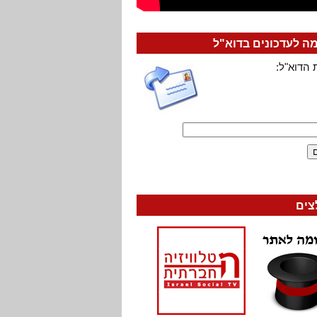
 לעדכונים בדוא"ל
 הדוא"ל:
צים