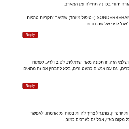
רח יהודי בכוונה תחילה ומן המארב.
זה הזכיר לי את ה-SONDERBEHANDLUNG (=טיפול מיוחד) שתיאר "תקריות טרגיות
‘שם’ לפני שלושה דורות.
Reply
למי הזה. זו תכונה מאד ישראלית, לטוב ולרע, לפתוח
ים, וגם עם אנשים כמעט זרים, בלא להבחין אם זה מתאים
Reply
ות יודנריין. מתנחל צריך להיות בטוח על אדמתו. לאפשר
 מקום בא"י, אבל גם לערבים כמובן.