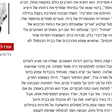
 אופיינית. הוא הוקיע את הערבים כולם כמקשה אחת, הביע
מד", ביטוי שנוא עלי במיוחד שמדיף את ניחוחו של היציע
י הורסים את המדינה". חשתי מבוכה מעורבת בקצת בחילה.
 האחורית המטפורית של ביתי, מטרים ספורים מהספּר שלי,
ול קולנוע "אוריון" שמאכלס כיום את כוחות הכיבוש של
אורגיל" ו"רון", שנעלמו יחד עם רוב האתרים האהובים עלי
זה של דברי בלע, סברות כרס, השמצות חסרות שחר
 חכמים", שהאיש שומע מהרבנים שלו בבית הכנסת? לא
עזרו לנ
כל תרומ
פה נחמד ברחוב דורות ראשונים, שאליו אני מגיע לעתים
בל הסיכוי לאלמוניות היה מאוד מפתה. אין סיכוי שמישהו
שלווה. כאשר גבי קרא בשמי, נאנחתי בכבדות עמוק בתוך
ל מאיה ערד, "אמן הסיפור הקצר". הייתי באמצע הפרק,
ת על פני חיוך קל ומסביר פנים, אולי המחווה הצבועה של
כך לפחות טענו כמה מבקרים, אבל הוא מרתק באמת, גם אם
בעיני. עוד גבר אבוד, ועדר הנשים המסרסות אותו. אבל
לי בעיר בקריאה, ואת גבי לא אהבתי גם בבית חינוך
תמיד עשה עסק גדול מפולחן ההשתנה על מדורות בטיולים
 היה גדול וחזק, ועכשיו הפך לגימלאי שאימץ לעצמו