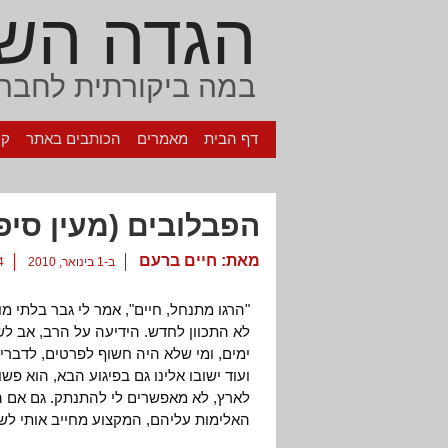
הגדה הש
במה ביקורתית לחברה
דף הבית
מאמרים
הכותבים באתר
קי
הפבלובים (מעין סיפו
מאת:
חיים ברעם
ב-1 בינואר, 2010
4 תגו
"הרגו מתנחל, חיים", אמר לי גבר בלתי מו
לא התכוון לחדש. הידיעה על הרב, אב ל
ימים, ומי שלא היה חשוף לפרטים, לדבר
ועוד ישובו אלינו גם בפיגוע הבא, הוא פ
לארץ, לא מאפשרים לי להתנתק. גם אם הי
האלימות עליהם, המקצוע מחייב אותי לש