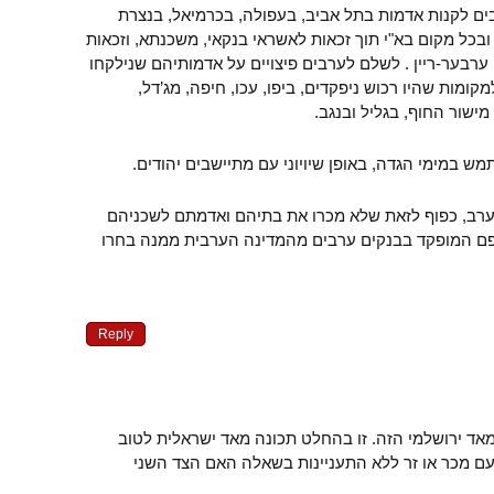
ם לקנות אדמות בתל אביב, בעפולה, בכרמיאל, בנצרת
ובכל מקום בא"י תוך זכאות לאשראי בנקאי, משכנתא, וזכאות
 ערבער-ריין . לשלם לערבים פיצויים על אדמותיהם שנילקחו
ומות שהיו רכוש ניפקדים, ביפו, עכו, חיפה, מג’דל,
מישור החוף, בגליל ובנגב.
 במימי הגדה, באופן שיויוני עם מתיישבים יהודים.
י ערב, כפוף לזאת שלא מכרו את בתיהם ואדמתם לשכניהם
ספם המופקד בבנקים ערבים מהמדינה הערבית ממנה בחרו
Reply
מאד ירושלמי הזה. זו בהחלט תכונה מאד ישראלית לטוב
ם מכר או זר ללא התעניינות בשאלה האם הצד השני