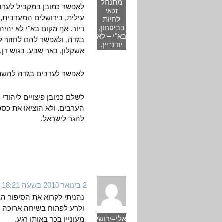
מתנחל
לאפשר כמובן במקביל לערבי
זכאי
עילית, בירושלים המערבית, 
לחיות
בביטחון.
דיור. אף מקום בא"י לא יהיה
בא"י – לא
בגדה, ולאפשר להם לחזור למק
יודנריין.
אשקלון, באר שבע, בגוש דן, 
לאפשר לערבים בגדה להשתמש
לשלם כמובן פיצויים ליהוד
הערבים, ולא הוציאו את כ
להגר לישראל.
2 בינואר 2010 בשעה 18:21
נהניתי לקרוא את הסיפור ה
ולרע לפתוח בשיחה ארוכה ע
אלי=ירושלמי
מעוניין בכך באותו רגע.