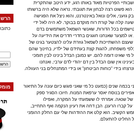
שבותיי הפרטיות מאוד באותו רגע, ידע היטב שהתקרית
. הוא פשוט רצה לבחון את תגובתי. נראה שלא היה ברשותו
ק גזעני, אלים ונואל באינטרנט, והוא ניצל את הפגישה
הרשמה
עה קלה של קורת רוח מוקדם בבוקר. לא היה לאל ידי
כתובת
אנטישמים בכל הדורות, שאנשי השמאל משתמשים בדם
ו למצער שאנחנו חוגגים בחדרי חדרים את הידיעה על
שעצם ההשתייכות לשמאל גוזרת עלינו להצטער בגינו של
לפי משפחתו, להגות קצת בעתידם של ילדיו, בחינוך שהם
מי שאינו דומה להם. יש כמובן הבדל בינינו לבין תומכי
ינו אין שום הבדל בין דם יהודי לדם ערבי, ואנחנו
חו בידי "כוחות הביטחון" או בידי המתנחלים בני העוולה.
י בכמה שנים (כמעט כל מי שאני פוגש כיום עונה על התיאור
מומל
אפירים בנוסח יאסר ערפאת המנוח. חיוכו הסגיר ספק
של שנאה. אמרתי לו ששמעתי על המקרה, ואפילו
 קברו הרענן. הבן דחה את רעיון הנקמה ואף התחייב,
מש הקשיב. הוא קלט את ההזדהות שלי עם החלק ההומני
ל החליט להתעלם.