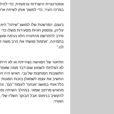
אסטרטגיית הישרדות ערמומית, כדי להילחם
במרכז העיר, כדי למשוך אותן לשיחה ארוכ
בעצם, הפרשנות שלו למושג "שיחה" היא 
עליהן, ומספק חוויות מסעירות משלו כדי
סירב להתרשם מהחוויה הלא נעימה שעברה
בתמיהה, "אתמול פגשתי את הרב משה לוינ
לנו."
התיאור של הפגישה (שהייתה או לא היית
לא הצלחתי לשמוע שום דבר ממה שאמר, כב
התשובות המוחצות של גבי. האיש היה חניך
החשיב את עצמו לשמאלן בזכות הפגנות הא
כלל אותי במושג "אנחנו" לעומת "הם", וז
מהאיש מרחוב שמאי. במהלך השיחה נפרד
להקשיב בנימוס. אבל הבוקר השליו שלי,
האוויר.