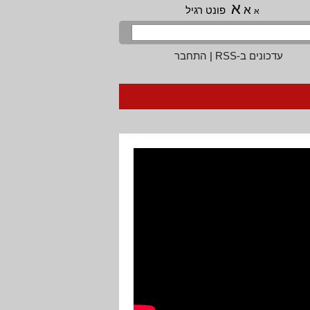
א
א
פונט רגיל
א
עדכונים ב-RSS
|
התחבר