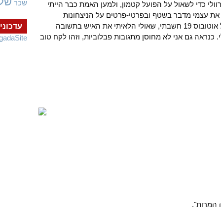
של
שכר
ולי כדי לשאול על הפועל קטמון, ולמען האמת כבר הייתי
את עצמי מדבר בשטף ובפרטי-פרטים על הניצחונות
המרשימים של הקבוצה, ורק כשעליתי על אוטובוס 19 חשבתי, שאולי הלאיתי את האיש בתשובה
עדכוני
כנראה גם אני לא מחוסן מתגובות פבלוביות, וזהו לקח טוב
gadaSite
 המרות".