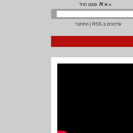
א
א
פונט רגיל
א
עדכונים ב-RSS
|
התחבר