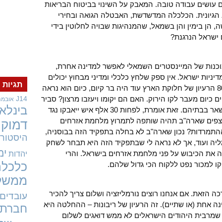
עושים עבודה טובה. המאבק על השינוי בביטוח הבריאות
א הגיונית. הכלכלה המדשדשת, האבטלה הגואה ובחירי
 הן בימין והן בשמאל, שהמנהיגות שבויה לחלוטין בידי
ישראל הנרגנת?
וכנות של המיינסטרים השמאלי לאפשר למדינה אחרת,
ניות ישראל. אין ספק שלחץ כלכלי ומדיני מבחוץ יכולים
תגיות
לעזור. אבל לעזור למה? אם עד שנות ה-80 הרעיון של חלוקת הארץ עוד היה בר קיום, כיום הוא נראה
ראל חיים כיום מעבר לקו הירוק. האם הם יקומו ויעזבו מרצון? סביר
J14
אובמה
בינלאו
להניח שלפחות 10 אחוז מהם ילחמו להישאר בבתיהם. זאת אומרת, לפחות 30 אלף איש ייאבקו נגד
מצפים שארה"ב תהיה שותפה לתמרוץ מלחמת אזרחים
דמוקר
 ההתמרדות? נכון שארה"ב לא בחלה בתפקיד הזה בבוסניה,
היסטורי
ומליה ועוד, אך לא נראה לי שבתפקיד הזה היא תבחר לשחק
ימ
ה את הכיבוש על פני מלחמת אזרחים בישראל. והרי
יהדות
יקו למכור נפט ללקוח הכי גדול שלהם.
כלכלה
ממשל
 הזאת. אם אנחנו רוצים נורמליזציה ושלום צריך להכיר
עובדים
ינה אחת (או שתיים). זה הרעיון של ריבונות – ההחלטה היא
חברתי
ם שמרבית היהודים הישראלים לא ממש דואגים לשלום