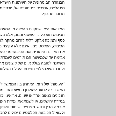
הצנזורה הביטחונית על העיתונות הישר
הדובר החצוף.
המציאות היא, שתקוות ההצלה מן המערב 
הכיבוש הוא כל כך פשטני ונבוב, אלא ב
כסף ותמיכה אלקטורלית לזרום מהקהילה 
הכיבוש, הפלסטינים, אינם אלא עקיצה מג
את המדינה היהודית ואת הכיבוש מדי פעם
אלימה עד שלמעשה הם תורמים לעמדת הק
תשתנה לטובה בגלל איום של קיצונים מה
ולסדר העולמי לפי תפיסת העולם השלטת
"העימות" של הזמן האחרון בין הממשל לנת
ממש רוצה לחזור לשולחן המשא ומתן. מחו
הנכונים בנאום אחד או שניים, אך אינו יכ
במזרח ירושלים, או לשנות את עמדת העמי
אובמה הבין ונסוג. מגינויים ושיחות טלפון
ולעזאזל הכיבוש. הפלסטינים יכולים לחכו