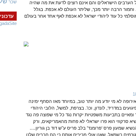
של
שכר
של הערבים הישראלים והם אינם רוצים לדעת את מה שהיה
. וחמור הרבה יותר מכך, שליתר העולם לא אכפת. בגלל
סלמי כל עוד ליהודי ישראל לא אכפת לאף אחד אחר בעולם
עדכוני
gadaSite
רופה לא מי יודע מה יותר טוב, במיוחד מאז הסחף ימינה
בר, הפיגועים במדריד, לונדון, וכו’. בצרפת, למשל, הלובי היהודי
 ומאיים בתביעות משפטיות יקרות נגד כל מי שפוצה פה נגד
א סרקוזי הוא פרו ישראלי לא פחות מהאמריקאים, ורק
יא שמעון פרס ‘פרומנד’ בלב פריס ע"ש דוד בן גוריון….
ורמים בשמאל, שאנו אולי מכירים אותם כי הם חברים שלנו