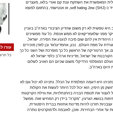
אלית המאפשרת את השתקת ענת קם ואורי בלאו, מעצרים
מינהליים, אסירים ביטחוניים וגו’, יוכתר מיד כ-self hating Jew (SHJ), או אנטישמי, בהתאם למוצא
היא טפשית לא רק משום שהדיון הציבורי בארה"ב בעניין
עיקר מפני שלאמריקאים לא ממש אכפת. כל עוד ממשיכים
היהודית אין להם שום סיבה לנענע את הסירה. ישראל,
רדת על מפת העולם. נכון, אחמדינג’אד ובן לאדן מזכירים
עזרו לנ
, אך הרטוריקה של הראשון כל כך מופרכת ושל השני כל כך
כל תרומ
ורבנות של ישראל. מדיניות ארה"ב כלפי ישראל לא
עולם המוסלמי הרדיקלי משום שכיום הם האויב לשלום
 היום בארה"ב.
ניהו היא דוגמה המלמדת על הכלל. נתניהו לא יכול וגם לא
שק מן הימין, הוא יכול לכל היותר לעשות את הקולות
ול לעצור את תֿנופת הבניה בהתנחלויות, את גזילת הקרקעות
מות בנושא הגרעין. "מקרה" ביידן רק המחיש זאת. ממשל
 עצבניות חזרנו להיות מדינות אחוזות בברית היסטורית,
ת עד אחרי הבחירות. ואכן, לאובמה ולדמוקרטים נותרה