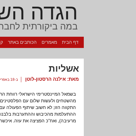
הגדה הש
במה ביקורתית לחברה
דף הבית
מאמרים
הכותבים באתר
קי
אשליות
מאת:
אילנה הרסטון-לוטן
ב-18 באפריל, 2010
בשמאל המיינסטרימי הישראלי רווחת הת
התקווה הזו; לא חשוב שיתוף הפעולה עם
ההתעלמות מהכיבוש וההתערבות בלבנון;
מרעיבה), ואח"כ הפציצה את עזה. איכשהו