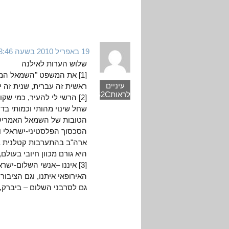
19 באפריל 2010 בשעה 3:46
שלוש הערות לאילנה
[1] את המשפט "השמאל המיינסטרימי הישראלי" כדאי להחליף ב"שמאל הציוני".
עיניים
ראשית זה עברית, שנית זה יו
לראותEYES2C
[2] הרשי לי להעיר, כמי ש
שחל שינוי מהותי וכמותי ב
הטובות של השמאל האמריקא
הסכסוך הפלסטיני-ישראלי ו
ארה"ב בהתערבות קטלנית ב
היא גורם מכוון חיובי בעו
[3] איננו –אנשי השלום-יש
האירופאי איתנו, וגם הציבו
גם לסרבני השלום – ביברק, 