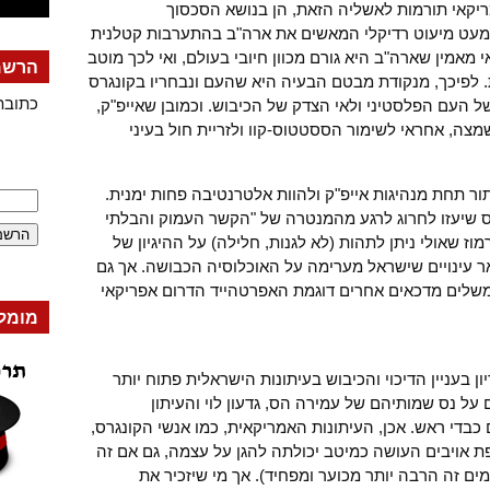
קאי תורמות לאשליה הזאת, הן בנושא הסכסוך
למעט מיעוט רדיקלי המאשים את ארה"ב בהתערבות קטלנית
אמין שארה"ב היא גורם מכוון חיובי בעולם, ואי לכך מוטב
הרשמה
לפיכך, מנקודת מבטם הבעיה היא שהעם ונבחריו בקונגרס
כתובת
ל העם הפלסטיני ולאי הצדק של הכיבוש. וכמובן שאייפ"ק,
מצה, אחראי לשימור הססטטוס-קוו ולזריית חול בעיני
 כגון J Street מנסים לחתור תחת מנהיגות אייפ"ק ולהוות אלטרנטיבה פחות ימנית.
 שיעזו לחרוג לרגע מהמנטרה של "הקשר העמוק והבלתי
מוז שאולי ניתן לתהות (לא לגנות, חלילה) על ההיגיון של
ר עינויים שישראל מערימה על האוכלוסיה הכבושה. אך גם
משלים מדכאים אחרים דוגמת האפרטהייד הדרום אפריקאי
מומל
 בעניין הדיכוי והכיבוש בעיתונות הישראלית פתוח יותר
 על נס שמותיהם של עמירה הס, גדעון לוי והעיתון
כבדי ראש. אכן, העיתונות האמריקאית, כמו אנשי הקונגרס,
ת אויבים העושה כמיטב יכולתה להגן על עצמה, גם אם זה
ם זה הרבה יותר מכוער ומפחיד). אך מי שיזכיר את