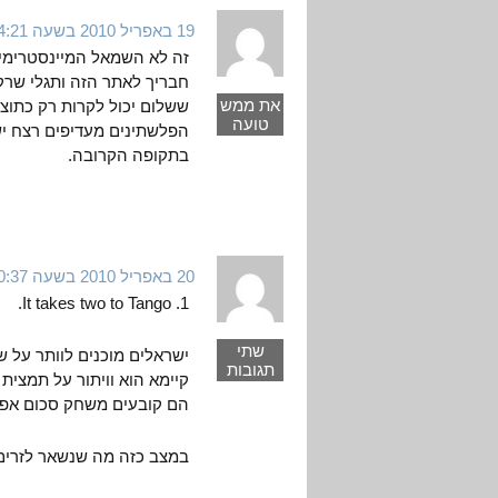
19 באפריל 2010 בשעה 4:21
זה לא השמאל המיינסטרימי
חבריך לאתר הזה ותגלי שרק
את ממש
ששלום יכול לקרות רק כתוצא
טועה
הפלשתינים מעדיפים רצח יש
בתקופה הקרובה.
20 באפריל 2010 בשעה 0:37
1. It takes two to Tango.
שתי
ישראלים מוכנים לוותר על 
תגובות
קיימא הוא וויתור על תמצית
הם קובעים משחק סכום אפס
במצב כזה מה שנשאר לזרים 