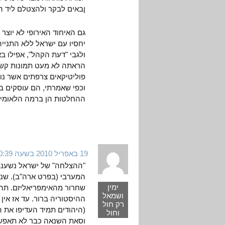
ןבאים לבקר ולהצטלם ליד ה
גם האיחוד האירופי לא יוצר
ולגבי "דעת הקהל", אפילו
הראתה לא מעט תמונות קשו
פוליטיקאים צרפתים אשר נוק
וכפי שאמרתי, הם עוסקים ב
ההחלטות הן ברמה הלאומית 
19 באפריל 2010 בשעה 10:39
"ההצלחה" של ישראל נשענת 
המערבי (בפרט ארה"ב). שני
ימין
שחרור מהאימפריאליזם. תהלי
ושמאל
ההיסטוריה ברור. עד אז אין 
רק חול
(היהודים תמיד העדיפו את 
וחול
וסאת השנאה כבר לא תאפשר 