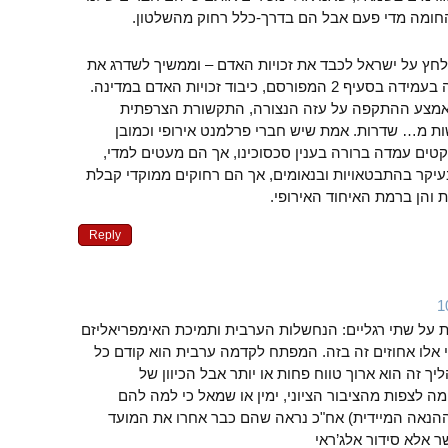
חומה מדי פעם אבל הם בדרך-כלל רחוק מהשלטון.
 לחץ על ישראל לכבד את זכויות האדם – וממשיך לשדרג את
יחסיו עם ישראל ללא התנייה בעמידה בסעיף 2 המפורסם, כיבוד זכויות האדם במדינה.
 באמצע ההתקפה על עזה הנצורה, התקשורת הצרפתית
ת מ… שדרות. אמת שיש חברי פרלמנט אירופי וכמובן
טים עמדה ברורה בענין סכסוכינו, אך הם מעטים למדי,
עיקר בהתבטאויות ובנאומים, אך הם רחוקים ממוקדי קבלת
והן ברמת האיחוד האירופי.
Reply
על שתי רגליים: הנחשלות הערבית ותמיכת האימפריאליזם
 אלו אחוזים זה בזה. המפתח לקדמה ערבית הוא קודם כל
ך זה הוא ארוך טווח פחות או יותר אבל הכיוון של
מה לצפות מהציבור הציוני, ימין או שמאל כי למה להם
ההנאה המיידית) אח"כ נראה שהם כבר אחרו את המועד
אלא סידור אלג’ראי