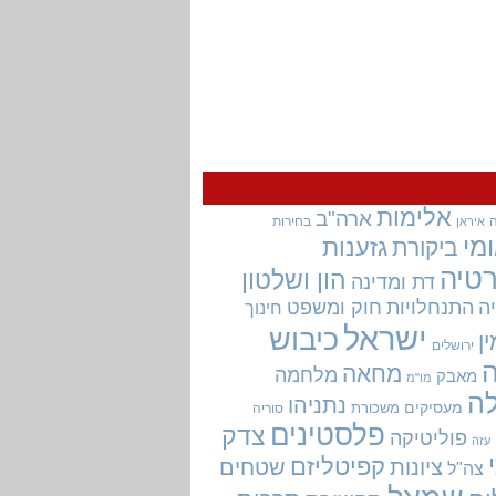
אלימות
ארה"ב
בחירות
איראן
מי
גזענות
ביקורת
טיה
הון ושלטון
דת ומדינה
ה
התנחלויות
חוק ומשפט
חינוך
ישראל
כיבוש
ין
ירושלים
מחאה
מלחמה
מאבק
מו"מ
ה
נתניהו
מעסיקים
משכורת
סוריה
פלסטינים
צדק
פוליטיקה
עזה
קפיטליזם
ציונות
שטחים
צה"ל