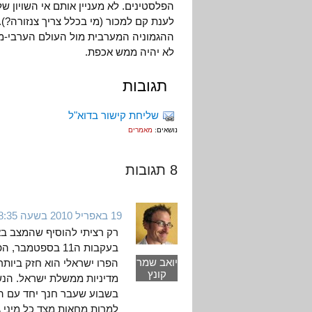
הפלסטינים. לא מעניין אותם אי השויון 
לענת קם למכור (מי בכלל צריך צנזורה?)
ההגמוניה המערבית מול העולם הערבי-מו
לא יהיה ממש אכפת.
תגובות
שליחת קישור בדוא"ל
נושאים:
מאמרים
8 תגובות
19 באפריל 2010 בשעה 18:35
רק רציתי להוסיף שהמצב באי
בעקבות ה11 בספטמ
יואב שמר
הפרו ישראלי הוא חזק ביותר
קונץ
מדיניות ממשלת ישראל. הנשי
בשבוע שעבר חנך יחד עם הנש
למרות מחאות מצד כל מיני ג