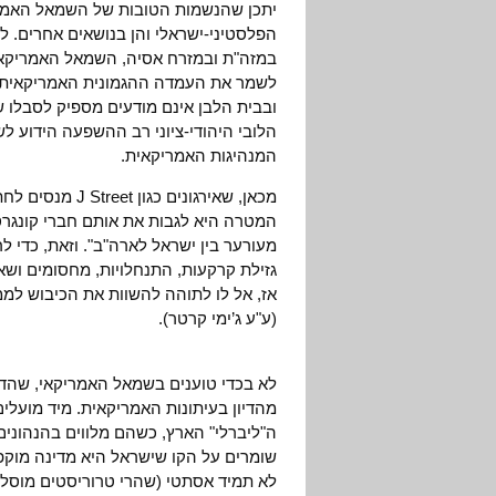
יתכן שהנשמות הטובות של השמאל האמרי
הפלסטיני-ישראלי והן בנושאים אחרים. 
במזה"ת ובמזרח אסיה, השמאל האמריקאי מ
לשמר את העמדה ההגמונית האמריקאית. 
ובבית הלבן אינם מודעים מספיק לסבלו ש
הלובי היהודי-ציוני רב ההשפעה הידוע לש
המנהיגות האמריקאית.
מכאן, שאירגונים
המטרה היא לגבות את אותם חברי קונגרס
מעורער בין ישראל לארה"ב". וזאת, כדי לר
גזילת קרקעות, התנחלויות, מחסומים ושא
אז, אל לו לתוהה להשוות את הכיבוש למ
(ע"ע ג’ימי קרטר).
לא בכדי טוענים בשמאל האמריקאי, שהדיון
מהדיון בעיתונות האמריקאית. מיד מועלים
ה"ליברלי" הארץ, כשהם מלווים בהנהונים 
שומרים על הקו שישראל היא מדינה מוקפ
לא תמיד אסתטי (שהרי טרוריסטים מוסלמי