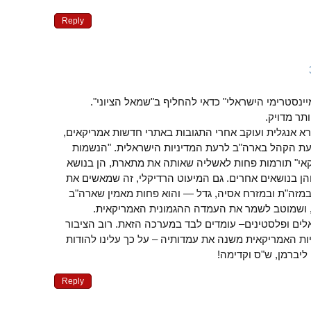
Reply
תר מדויק.
קורא אנגלית ועוקב אחרי התגובות באתרי חדשות אמריקאים,
דעת הקהל בארה"ב לרעת המדיניות הישראלית. "הנשמות
י" תורמות פחות לאשליה שאותה את מתארת, הן בנושא
הן בנושאים אחרים. גם המיעוט הרדיקלי, זה שמאשים את
מזה"ת ובמזרח אסיה, גדל — והוא פחות מאמין שארה"ב
לם, ושמוטב לשמר את העמדה ההגמונית האמריקאית.
ראלים ופלסטינים– עומדים לבד במערכה הזאת. רוב הציבור
ריות האמריקאית משנה את עמדותיה – על כך עלינו להודות
ליברמן, ש"ס וקדימה!
Reply