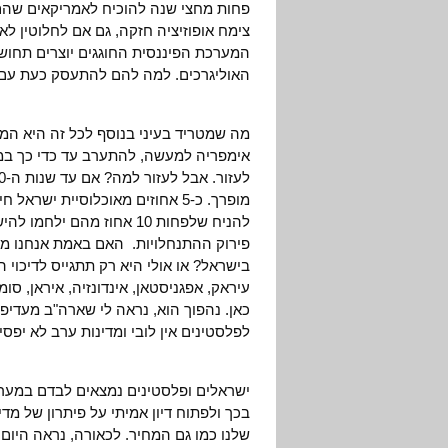
פחות מחצי שנה להוכיח לאמריקאים שהם 
צימח אופוזיציה חזקה, גם אם לחלוטין ל
המערכת הפיננסית החוגגים יוצרים תחושה,
האוליגרכים. למה להם להתעסק כעת עם 
מה שמטריד בעיני בנוסף לכל זה היא המ
אימפריה למעשה, להתערב עד כדי כך במדי
מופרך. כ-5 אחוזים מאוכלוסיית יש
פירוק ההתנחלויות. האם באמת אנחנו 
בישראל? או אולי היא רק תתגייס לדיכוי
עיראק, אפגניסטאן, אינדונזיה, איראן, ס
כאן. נהפוך הוא, נראה לי שארה"ב מעדיפ
לפלסטינים אין לובי ומדינות ערב לא יפס
ישראלים ופלסטינים נמצאים לבדם במערכה
בכך ולפתוח דיון אמיתי על פיתרון של מד
שלנו כמו גם המחיר. לכאורה, נראה היו