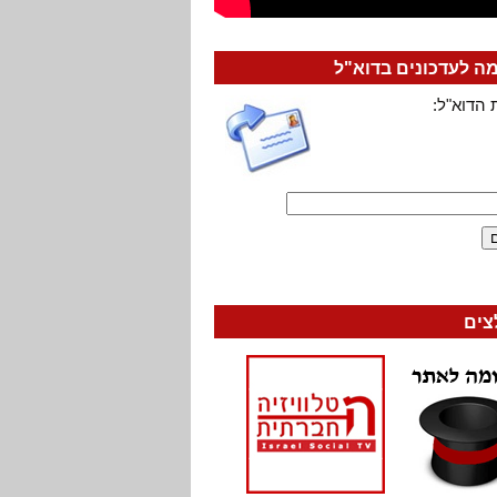
 לעדכונים בדוא"ל
 הדוא"ל:
צים