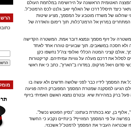
להשלכת הפצצה האטומית הראשונה על הירושימה במלחמת העולם
אר כיצד תיסלל דרכו של האלוף יואב גלנט לכס הרמטכ"ל.
י שהלוגו של משרדו מוטבע על המסמך, מציע שיטות
הרשמה
 המתחרים במרוץ אל הרמט"כלות, תוך רימום והאדרה של
כתובת
משטרה על זיוף מסמך ונמצא דובר אמת. המשטרה הקדישה
ולא חסכה במשאבים. תוך שבועיים טוהרו אחד לאחד
 אולם קציני המטה הכללי ואלופי צה"ל נחשפו כקן
ם לסלול את דרכם מעלה על גוויות עמיתיהם. קריקטורות
שי סדום ויואל מרקוס, במדורו ב"הארץ", כתב כי את ראשי
 את המסמך לידיו כבר לפני שלושה חדשים ולא עשה בו
מומל
. כולם הגיעו למסקנה שמטרת המסמך המפוברק היתה פגיעה
ה פעל ברק במהירות שיא ובטרם נמצא האשם האמיתי בזיוף
לוף בן, יצא בכותרת בעתונו: "נסיון הפוטש נכשל".
פרשה על פי המסמך המזוייף? בינתיים נקבע כי החשוד
רפז שכנראה העביר את המסמך לרמטכ"ל אשכנזי.