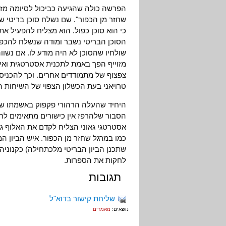
הפרשה כולה שהגיעה כביכול לסיומה מזכי
שחזר מן הכפור". שם נשלח סוכן בריטי שה
כי הוא סוכן כפול. הוא מצליח להפעיל א
הסוכן הבריטי נשבר ומודה שנשלח להכפי
שולחיו שהסוכן לא היה מודע לו. אם נש
מזוייף הפך באמת לתכנית אסטרטגית ואי
צפצוף של מתמודדים אחרים. וכך להכניס
טרויאני בעת הכשלון הצפוי של השיחות ה
היחיד שהעלה הרהורי פקפוק באשמתו של 
הסבור שלהרפז אין כישורים מתאימים לחב
אסטרטגי גאוני הצליח לקדם את האלוף גל
כמו במרגל שחזר מן הכפור. איש הביון המ
שתכנן הביון הבריטי מלכתחילה) כקנוניה 
לחקות את הספרות.
תגובות
שליחת קישור בדוא"ל
נושאים:
מאמרים