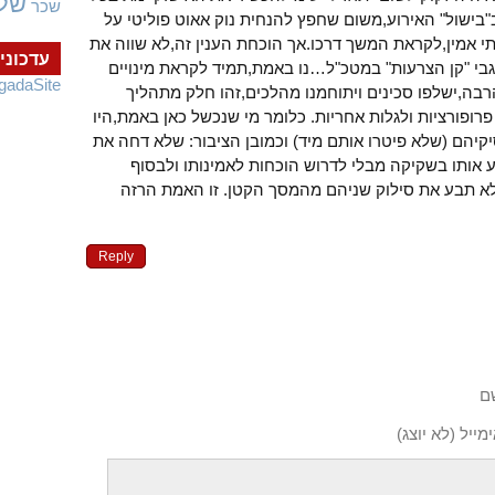
של
שכר
בישול" האירוע,משום שחפץ להנחית נוק אאוט פוליטי על
תי אמין,לקראת המשך דרכו.אך הוכחת הענין זה,לא שווה את
עדכוני
גבי "קן הצרעות" במטכ"ל…נו באמת,תמיד לקראת מינויים
gadaSite
רבה,ישלפו סכינים ויתוחמנו מהלכים,זהו חלק מתהליך
פרופורציות ולגלות אחריות. כלומר מי שנכשל כאן באמת,היו
קיהם (שלא פיטרו אותם מיד) וכמובן הציבור: שלא דחה את
אותו בשקיקה מבלי לדרוש הוכחות לאמינותו ולבסוף
א תבע את סילוק שניהם מהמסך הקטן. זו האמת הרזה
Reply
ם
מייל (לא יוצג)