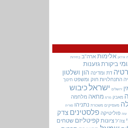
אלימות
ארה"ב
בחירות
איראן
מי
גזענות
ביקורת
טיה
הון ושלטון
דת ומדינה
ה
התנחלויות
חוק ומשפט
חינוך
ישראל
כיבוש
ין
ירושלים
מחאה
מלחמה
מאבק
מו"מ
ה
נתניהו
מעסיקים
משכורת
סוריה
פלסטינים
צדק
פוליטיקה
עזה
קפיטליזם
ציונות
שטחים
צה"ל