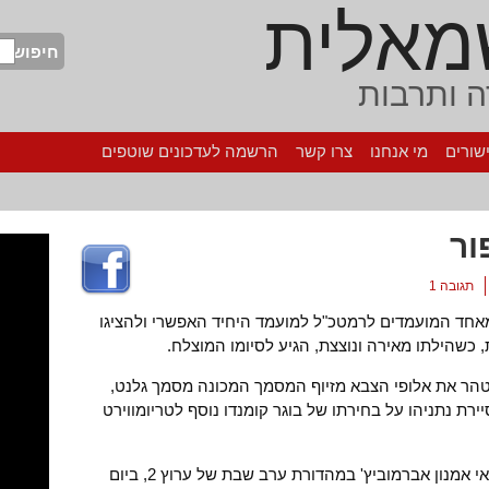
מאלית
חיפוש
 ותרבות
שורים
מי אנחנו
צרו קשר
הרשמה לעדכונים שוטפים
ור
תגובה 1
אחד המועמדים לרמטכ"ל למועמד היחיד האפשרי ולהציגו
כשהילתו מאירה ונוצצת, הגיע לסיומו המוצלח.
הר את אלופי הצבא מזיוף המסמך המכונה מסמך גלנט,
ירת נתניהו על בחירתו של בוגר קומנדו נוסף לטריומווירט
הפרשה החלה לכאורה בדיווח של העתונאי אמנון אברמוביץ' במהדורת ערב שבת של ערוץ 2, ביום