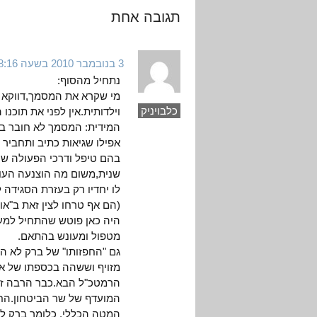
תגובה אחת
3 בנובמבר 2010 בשעה 8:16
נתחיל מהסוף:
מי שקרא את המסמך,דווקא 
כלבויניק
וילדותית.אין לפני את תוכנו
המידית: המסמך לא חובר ביד
אפילו שגיאות כתיב ותחביר 
בהם טיפל ודרכי הפעולה שהו
שנית,משום מה הוצנעה העוב
לו יחדיו רק בעזרת הסגידה 
(הם אף טרחו לצין זאת ב"א
היה כאן פוטש שהתחיל למעש
מטפול ומעונש בהתאם.
גם "החפזותו" של ברק לא ה
מזויף וששהה בכספתו של אשכ
הרמטכ"ל הבא.כבר הרבה זמן
המועדף של שר הביטחון.החו
המטה הכללי. כלומר ברק לא