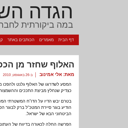
הגדה הש
במה ביקורתית לחברה
דף הבית
מאמרים
הכותבים באתר
קי
האלוף שחזר מן הכפ
מאת:
אלי אמינוב
ב-26 באוגוסט, 2010
המסע לשדרוגו של האלוף גלנט ולהפכו מ
כצדיק שנחלץ מביצת התככים וההשמצות, 
בטרם יבש הדיו על הדו"ח המשטרתי המט
הודיע בוגר סיירת המטכ"ל ברק לבוגר הסי
הביטחוני הבא של ישראל.