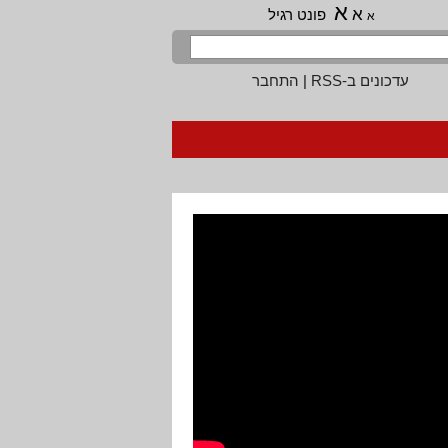
א
א
פונט רגיל
א
עדכונים ב-RSS
|
התחבר