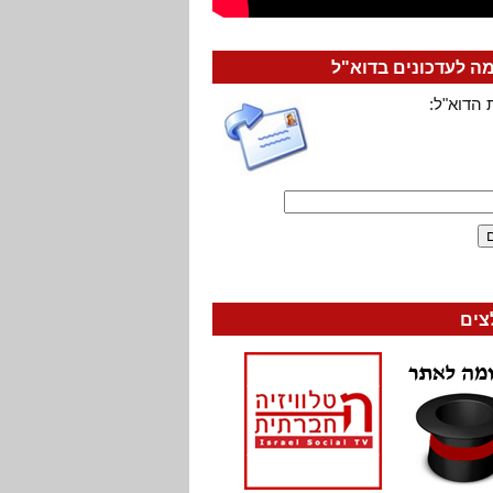
 לעדכונים בדוא"ל
 הדוא"ל:
צים