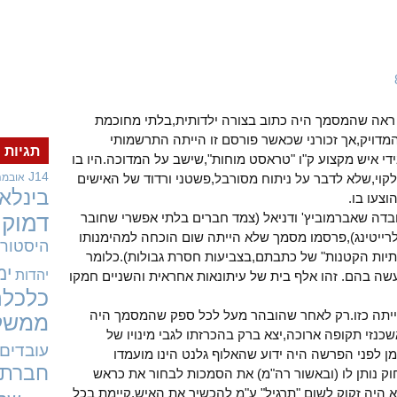
ראה שהמסמך היה כתוב בצורה ילדותית,בלתי מחוכמת
 המדויק,אך זכורני שכאשר פורסם זו הייתה התרשמותי
תגיות
י איש מקצוע ק"ו "טראסט מוחות",שישב על המדוכה.היו בו
J14
לקוי,שלא לדבר על ניתוח מסורבל,פשטני ורדוד של האישים
אובמה
בינלאו
צעו בו.
דה שאברמוביץ' ודניאל (צמד חברים בלתי אפשרי שחובר
דמוקר
לרייטינג),פרסמו מסמך שלא הייתה שום הוכחה למהימנותו
היסטורי
ותיות הקטנות" של כתבתם,בצביעות חסרת גבולות).כלומר
ימ
יהדות
ה בהם. זהו אלף בית של עיתונאות אחראית והשניים חמקו
כלכלה
ייתה כזו.רק לאחר שהובהר מעל לכל ספק שהמסמך היה
ממשל
נזי תקופה ארוכה,יצא ברק בהכרזתו לגבי מינויו של
עובדים
 לפני הפרשה היה ידוע שהאלוף גלנט הינו מועמדו
חברתי
ק נותן לו (ובאשור רה"מ) את הסמכות לבחור את כראש
 היה זקוק לשום "תרגיל" ע"מ להכשיר את האיש.קיימת בכל