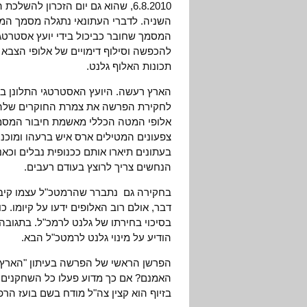
6.8.2010, שהוא גם יום הזכרון 
השניה. לדברי העתונאי נתגלה מסמך המת
המסמך שחובר כביכול בידי יועץ אסטרטג
להכפשה וסילוף דימויים של אלופי הצבא
תכונות האלוף גלנט.
הארץ רעשה. היועץ האסטרטגי התלונן ב
לחקירת הפרשה את צמרת החוקרים שלה 
אלופי המטה הכללי מאשמת חיבור המסמך,
צפעונים המטילים ארס איש ברעהו ומוכני
בעתונים תיארו אותם ככנופית נבלים וכאנ
הנחשים צריך לרוצץ בעודם רעבים.
בחקירה גם נתברר שהרמטכ"ל עצמו קיבל
דבר, אולם רוב האלופים ידעו על קיומו
בסיכוי בחירתו של גלנט לרמכ"ל. בתגוב
הודיע על מינוי גלנט לרמטכ"ל הבא.
הפרשן הראשי של הפרשה בעיתון "הארץ", א
האמנם? אם כך מדוע פעלו כל השחקנים ב
בזיוף הוא קצין צה"ל מודח בשם בועז ה