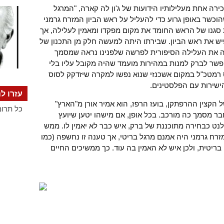
רה אחת מעלילותיו הידועות של ג'ון לה קארה, "המרגל
וכשר באופן גרוע כדי להעליל על ראש הביון המזרח גרמני
ת סגנו של הראש החומד את מקום מפקדו ומאמין לעלילה, אך
ש את ראש הביון. שבירתו היתה למעשה חלק מן התכנון של
ווה את העלילה הסיפורית לפרשה שלפנינו נראה שמסמך
פשר לברק למנות במהירות מועמד שהיה מקובל עליו בלי
 רמטכ"ל במקום אשכנזי שנוא נפשו למקרה שיזדקק לסוס
ישירות עם הפלסטינים.
עזרו לנ
הקצין ההרפתקן, בועז הרפז, הוא אמיר אורן מ"הארץ"
כל תרומ
ר מסמך כה מורכב. בכל אופן, אם מישהו יטען שיועץ
נט כבחירה מתוכננת של ברק, איש כבר לא יאמין לו. ממש
זרח גרמני היה אמנם מרגל בריטי, אך טענה זו נחשפה (כמו
בריטית, ולכן איש לא האמין בה עוד. כך ממשיכים החיים