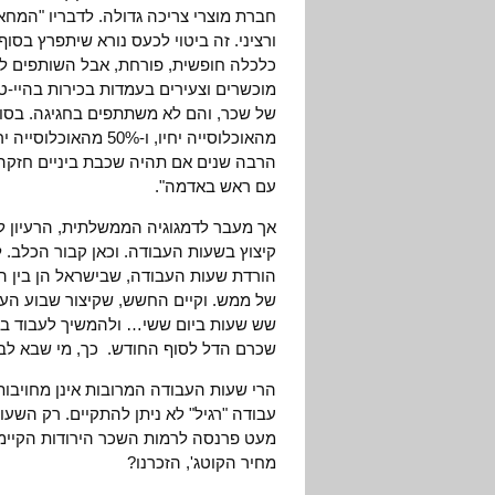
חברת מוצרי צריכה גדולה. לדבריו "המח
ורציני. זה ביטוי לכעס נורא שיתפרץ בסוף
כלכלה חופשית, פורחת, אבל השותפים ל
מהאוכלוסייה יחיו, ו-
הרבה שנים אם תהיה שכבת ביניים חזקה מ
עם ראש באדמה".
אך מעבר לדמגוגיה הממשלתית, הרעיון לק
קיצוץ בשעות העבודה. וכאן קבור הכלב. 
הורדת שעות העבודה, שבישראל הן בין הג
של ממש. וקיים החשש, שקיצור שבוע העבו
שש שעות ביום ששי… ולהמשיך לעבוד ביום
שכרם הדל לסוף החודש. כך, מי שבא לבר
הרי שעות העבודה המרובות אינן מחויבות
עבודה "רגיל" לא ניתן להתקיים. רק השעו
מעט פרנסה לרמות השכר הירודות הקיימו
מחיר הקוטג', הזכרנו?