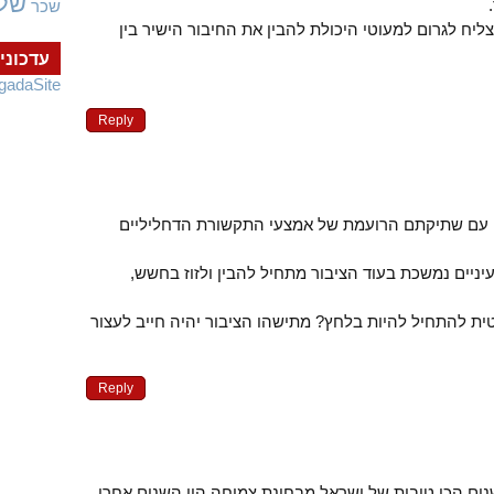
של
שכר
ליח לגרום למעוטי היכולת להבין את החיבור הישיר בין
עדכוני
gadaSite
Reply
ה עם שתיקתם הרועמת של אמצעי התקשורת הדחליליים
ניים נמשכת בעוד הציבור מתחיל להבין ולזוז בחשש,
ת להתחיל להיות בלחץ? מתישהו הציבור יהיה חייב לעצור
Reply
נים הכי טובות של ישראל מבחינת צמיחה היו השנים אחרי