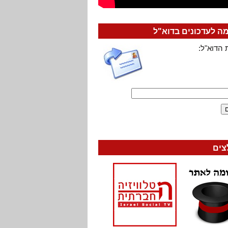
 לעדכונים בדוא"ל
 הדוא"ל:
צים