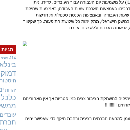
קרל מרקס כבר עמד (באמצע המאה ה-19!) על משמעות יום העבודה עבור העובדים. לדידו, ניתן
דרכים: באמצעות הארכת שעות העבודה; באמצעות שחיקת
שעות העבודה; ובאמצעות הכנסת טכנולוגיות חדשות
 במשק הישראלי, מתקיימות כל שלושת התופעות. כך שקיצור
זו אותה הגברת וללא שינוי אדרת.
תגיות
J14
אובמה
בינלאו
דמוקר
היסטורי
ימ
יהדות
כלכלה
ימיקים להשתקת הציבור צצים כמו פטריות אך אין מאחוריהם
ממשל
ים !!!!!!!!!!
עובדים
הזמן למחאה חברתית רצינית ורחבת היקף כדי שאפשר יהיה
חברתי