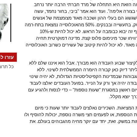
אה הזאת היא התחלה של מרד חברתי הרבה יותר נרחב
 בצורה אלימה". ועוד הוא אמר "ביבי, בחור נחמד, עשה
שגשוג הם בעלי ההון ושכבה מאוד מצומצמת של אנשים
מוכשרים וצעירים בעמדות בכירות בהיי-טק, בתעשייה ובבנקים. 50% מהאוכלוסייה נמצאת בתת-רמה
של שכר, והם לא משתתפים בחגיגה. בסוף זה יבוא כבומבה על הראש. לא יכול להיות ש-10%
50% מהאוכלוסייה ירוויחו שכר מינימום פלוס קצת. מדינה דמוקרטית תחיה
אוד. לא יכול להיות קיטוב של עשירים כשרוב האוכלוסייה
עזרו לנ
יצור שבוע העבודה הוא מבורך. אבל הוא איננו שלם ללא
כל תרומ
ליתר דיוק כאן קבורה היומרה הממשלתית לשינוי. ללא
בוהות שבמדינות הקפיטליסטיות הגדולות, לא יהיה שינוי
דה יהיה אך ורק על הנייר. בפועל העובדים יאלצו לעבוד
 ראשון במסגרת "שעות נוספות" – כדי לנסות ולהגיע עם
ך יוצא מקלל.
 המציאות. השכירים נאלצים לעבוד יותר שעות כי מיום
ת הנוספות, או לפעמים חצי משרה נוספת, יכולות להוסיף ולו
ת במשק. זאת, יחד עם יוקר מחיה מהגבוהים בעולם. את