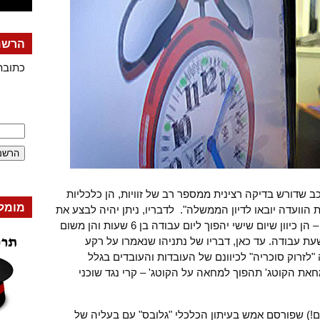
הרשמה
כתובת
ב שדורש בדיקה רצינית ממספר רב של זוויות, הן כלכליות
מומל
ת הוועדה יובאו לדיון הממשלה". לדבריו, ניתן יהיה לבצע את
השינוי ללא ירידה במספר שעות העבודה – הן כיוון שיום שישי יהפוך ליום עבודה בן 6 שעות והן משום
ת עבודה. עד כאן, דבריו של נתניהו שנאמרו על רקע
זרוק סוכריה" לכיוונם של העובדות והעובדים בגלל
 הקוטג' תהפוך למחאה על הקוטג' – קרי נגד שוכני
שם!) שפורסם אמש בעיתון הכלכלי "גלובס" עם בעליה של