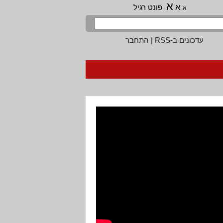
א
א
פונט רגיל
א
עדכונים ב-RSS
|
התחבר