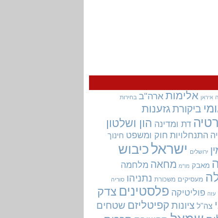
אלימות
ארה"ב
בחירות
איראן
מי
גזענות
ביקורת
טיה
הון ושלטון
דת ומדינה
ה
התנחלויות
חוק ומשפט
חינוך
ישראל
כיבוש
ין
ירושלים
מחאה
מלחמה
מאבק
מו"מ
ה
נתניהו
מעסיקים
משכורת
סוריה
פלסטינים
צדק
פוליטיקה
עזה
קפיטליזם
ציונות
שטחים
צה"ל