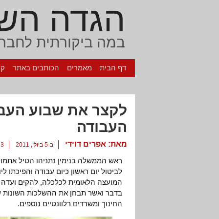
הגדה הש
במה ביקורתית לחברה
דף הבית
מאמרים
הכותבים באתר
קי
לקצר את שבוע העבו
העבודה
מאת:
אפרים דוידי
ב-5 ביולי, 2011
3 תגובות
ראש הממשלה בנימין נתניהו הטיל אתמול (
לביטול יום ראשון כיום עבודה והפיכתו לי
המועצה הלאומית לכלכלה, להקים ועדה מ
בדבר ואשר תבחן את ההשלכות השונות של
החינוך ומשרדים רלוונטיים נוספים.