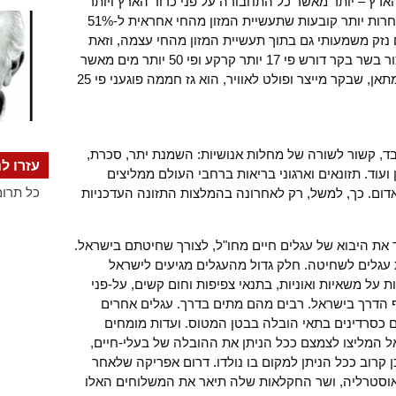
הארץ – יותר מאשר כל התחבורה על פני כדור הארץ ויותר
מאשר כל תעשיית האנרגיה. הערכות מאוחרות יותר קובעות שתעשיית המזון מהחי אחראית ל-51%
 נזק משמעותי גם בתוך תעשיית המזון מהחי עצמה, וזאת
משום שהיא בזבזנית ומזהמת במיוחד. ייצור בשר בקר דורש פי 17 יותר קרקע ופי 50 יותר מים מאשר
). גז המתאן, שבקר מייצר ופולט לאוויר, הוא גז חממה פוגעני פי 25
בד, קשור לשורה של מחלות אנושיות: השמנת יתר, סכרת,
עזרו לנ
ועוד. תזונאים וארגוני בריאות ברחבי העולם ממליצים
כל תרומ
דום. כך, למשל, רק לאחרונה בהמלצות התזונה העדכניות
את היבוא של עגלים חיים מחו"ל, לצורך שחיטתם בישראל.
 עגלים לשחיטה. חלק גדול מהעגלים מגיעים לישראל
ל משאיות ואוניות, בתנאי צפיפות וחום קשים, על-פני
 הדרך בישראל. רבים מהם מתים בדרך. עגלים אחרים
ם כסרדינים בתאי הובלה בבטן המטוס. ועדות מומחים
ל המליצו לצמצם ככל הניתן את ההובלה של בעלי-חיים,
 קרוב ככל הניתן למקום בו נולדו. דרום אפריקה שלאחר
וסטרליה, ושר החקלאות שלה תיאר את המשלוחים האלו