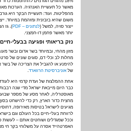
18% מהגזים הגורמים להתחממות כדור 
מהפליטות. ועוד: תעשיית הבקר היא גורם
ייצור סויה, למשל (
לנתונים – PDF
יותר מאשר פחמן דו-חמצני.
נזק בריאותי ופגיעה בבעלי-חיים
מזון מהחי, ובמיוחד בשר אדום ובשר מעו
מחלות לב וכלי דם, סוגים שונים של סרטן 
להימנע או להגביל את הצריכה של בשר א
של
אוניברסיטת הרווארד
.
אחת ההמלצות של ועדת קדמי היא לעודד 
כבר היום מייבאת ישראל מדי שנה רבבות
מאוסטרליה, לאחר מסע של מספר שבועות ע
מחצית כדור הארץ, רק כדי להישחט בסוף
מגיעים לישראל בטיסות מאירופה, דחוסי
לרווחת בעלי-חיים בכל העולם וגם בישרא
וככל שמגדלים ושוחטים אותם – לעשות כן
האפרטהייד אסרה על משלוחי בקר חי מא