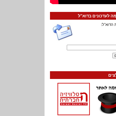
 לעדכונים בדוא"ל
 הדוא"ל:
צים