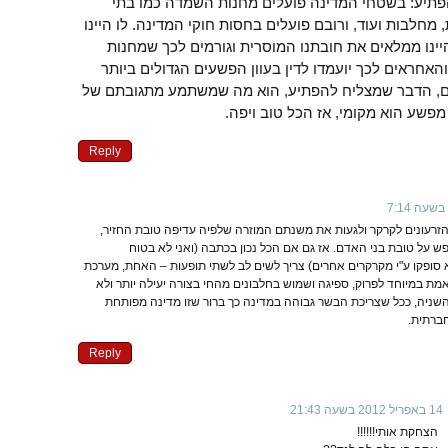
תיע: בשטחי המדינה פועלים מחנות השמדה כמו בתי
מחלבות ועוד, ורובם פועלים בחסות חוקי המדינה. לו היינו
 היינו ממלאים את חובתנו המוסרית וגורמים לכך שמחנות
חראים לכך יועמדו לדין בעוון הפשעים הגדולים ביותר
לם, הדבר שמצליח להפתיע, הוא מה שמשתמע מתגובתם של
פשע הוא מקומי, אז הכל טוב ויפה.
Reply
הזרעונים לקרקר ולגעות את משנתם המוזרה שלפיה עדיפה טובת החזיר,
 על טובת בני האדם. אז גם אם הכל נכון בכתבה (ואני לא בטוח
סופקו ע"י מקרקרים אחרים) צריך לשים לב לשתי תופעות – האחת, מערכת
מת במיוחד לפרוק, ספיגה ושמוש בחלבונים מהחי בצורה יעילה יותר ולא
שניה, ככל שצריכת הבשר גבוהה במדינה כך ברור שזו מדינה מפותחת
חברתית.
Reply
14 באפריל 2012 בשעה 21:43
הצחקת אותי!!!!!!