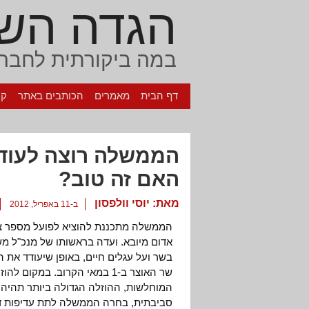
הגדה הש
במה ביקורתית לחברה
דף הבית
מאמרים
הכותבים באתר
קי
הממשלה רוצה לעודד
האם זה טוב?
מאת:
יוסי וולפסון
ב-11 באפריל, 2012
הממשלה מתכננת להוציא לפועל מספר צע
אדום מיובא. ועדה בראשותו של מנכ"ל מ
בשר ועל עגלים חיים, באופן שיעודד את
שר האוצר ב-1 במאי הקרוב. במק
המוחלשות, ההוזלה הגדולה ביותר תהיה ד
סביבתית, בחרה הממשלה לתת עדיפות דוו