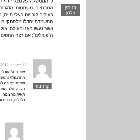
כי הממשלה לא מצליחה להפ
בנימין
מטבחיים, משחטות, מדגרות, 
וולמן
פעילים לזכויות בעלי חיים,
ההשמדה יחדלו מלהתקיים והא
אשר נעשו מאז ומעולם. או
ה"פעילים": אם רצח החפים מ
12 באפריל 2012 בשעה 7:14
שוב החלו אוכלי 
התרנגולת והפשפש
שהנתונים בה לא 
קרניבור
העכול שלנו מותא
תאית מהצומח וה
כלכלית, טכנית ו