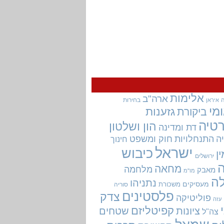
אלימות
ארה"ב
בחירות
איראן
מי
גזענות
ביקורת
טיה
הון ושלטון
דת ומדינה
ה
התנחלויות
חוק ומשפט
חינוך
ישראל
כיבוש
ין
ירושלים
מחאה
מלחמה
מאבק
מו"מ
ה
נתניהו
מעסיקים
משכורת
סוריה
פלסטינים
צדק
פוליטיקה
עזה
קפיטליזם
ציונות
שטחים
צה"ל