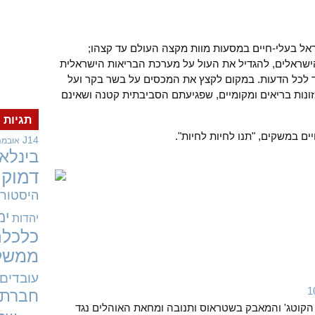
ראל בעלי-חיים במסעות מוות מקצה העולם עד קצהו;
ישראלים, להגדיל את העול על מערכת הבריאות הישראלית
וד לכל הדעות. במקום לקצץ את המכסים על בשר בקר ועל
 מזונות בריאים ומקומיים, שפגיעתם הסביבתית קטנה ושאינם
תגיות
חיים במשקים, "תנו לחיות לחיות".
J14
אובמה
בינלאו
דמוקר
היסטורי
ימ
יהדות
כלכלה
ממשל
עובדים
חברתי
הקוטג' והמאבק בשטראוס ותנובה ומחאת האוהלים נגד