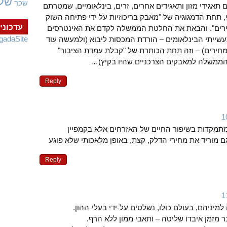
של
שכר
 תאגידי מזון ותאגידים אחרים, זרים, בינלאומיים, שמטרתם
תחת הדמגוגיה של "מאבק בריכוזיות על ידי פתיחה השוק
עדכוני
רים". והבאת את החלטת הממשלה לקדם את האינטרסים
gadaSite
עשייתי הבינלאומים – הורדת המכסות ליבוא (ולמעשה עוד
מחירים) – וזה תחת הכותרת של "קבלת עמדת הציבור"
הממשלה למאבקים הצרכניים שהיו בקיץ)…
Reply
תמקדות בשיפור החיים של האזרחים אלא בקמפיין
גם מוריד את מחירי הדלק, קצת, באופן מלאכותי שלא פוגע
Reply
יניהם, בעולם כולו, נשלטים על-ידי בעלי-ההון.
ר מזמן איבדו שליטה – ותאבי ממון ללא הרף.