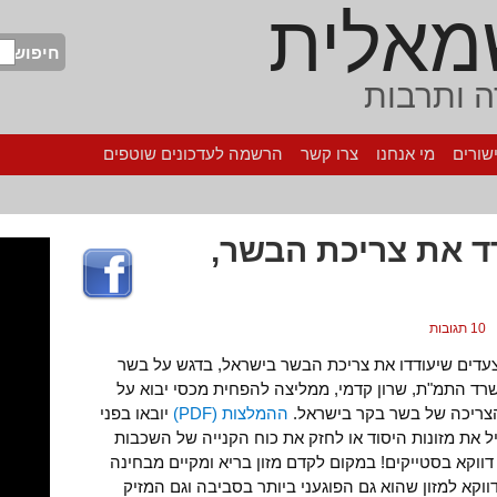
מאלית
חיפוש
 ותרבות
שורים
מי אנחנו
צרו קשר
הרשמה לעדכונים שוטפים
 את צריכת הבשר,
10 תגובות
דים שיעודדו את צריכת הבשר בישראל, בדגש על בשר
שרד התמ"ת, שרון קדמי, ממליצה להפחית מכסי יבוא על
 הצריכה של בשר בקר בישראל.
ההמלצות (PDF)
יובאו בפני
ום להוזיל את מזונות היסוד או לחזק את כוח הקנייה של השכבות
ווקא בסטייקים! במקום לקדם מזון בריא ומקיים מבחינה
קא למזון שהוא גם הפוגעני ביותר בסביבה וגם המזיק