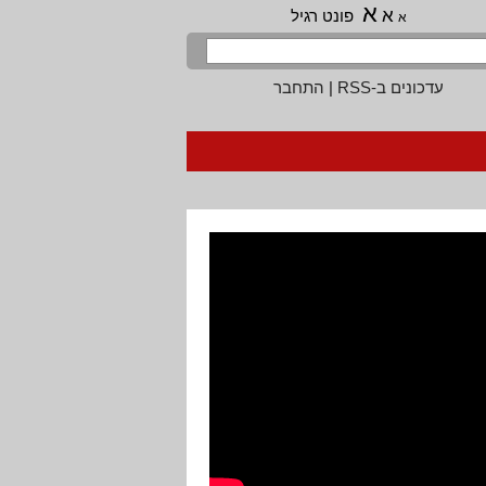
א
א
פונט רגיל
א
עדכונים ב-RSS
|
התחבר