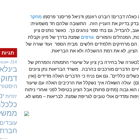
ת כאלה דברים! רוברט רוזנמן ודניאל פריסנר פרסמו
מחקר
שבדק בדיוק את העניין הזה. התשובה שלהם חד משמעית:
גב, להבדיל, גם בתי ספר נוהגים כך. כאשר נותנים ציון
ות, המנהלים והמורים
גורפים
שמנת בדרך של מיון וקבלת
 הם מרחיקים תלמידים חלשים מבית הספר ועוד שורה של
ציון, לא את רמת ההשכלה ולא את הבריאות.
תגיות
J14
ורה של בחירה בין ציון על שיעורי התמותה והמרחק של
אובמה
בינלאו
יים הדברים מורכבים בהרבה. משרד הבריאות נתן ציונים
"כשלים כלליים". גם אם נניח כי הדברים האלה מדידים (ואין
דמוקר
תם) עולה השאלה איך נשקלל את הרכיבים האלה עם שיעור
היסטורי
א גבוה (מתים פחות) אבל הציון בטיפול לפני ואחרי ניתוח
ימ
יהדות
פות ומדדים אולי טובים לגריפת שמנת. לבריאות – ממש לא.
כלכלה
ממשל
עובדים
חברתי