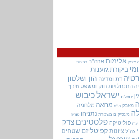
אלימות
ארה"ב
בחירות
איראן
מי
גזענות
ביקורת
טיה
הון ושלטון
דת ומדינה
ה
התנחלויות
חוק ומשפט
חינוך
ישראל
כיבוש
ין
ירושלים
מחאה
מלחמה
מאבק
מו"מ
ה
נתניהו
מעסיקים
משכורת
סוריה
פלסטינים
צדק
פוליטיקה
עזה
קפיטליזם
ציונות
שטחים
צה"ל