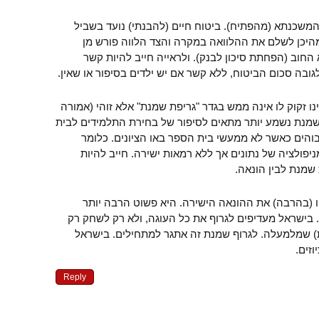
משכנתא (מהפתיח). ביטוח חיים (להבנתי) נועד בשביל
מהיכן לשלם את ההלוואה במקרה והצד הלווה פורש מן
חוב (הפחתת סיכון לבנק). ולראייה חייב להיות קשר
ובה סכום הביטוח, ללא קשר אם יש ילדים בסיפור או שאין.
נו זקוק לו אינה ממש בגדר "גריפת שמנת" אלא זוהי (אמורה
שמנת נשמע יותר מתאים לסיפור של בחירת התלמידים לבית
בוהים כאשר לא ממעשי בית הספר באו הציונים. כלומר
פולציה של נתונים אך ללא רמאות ישירה. חייב להיות
 שמנת לבין הונאה.
 (בהרבה) את ההונאה הישירה. היא פשוט הרבה יותר
 בישראל מעדיפים לגרוף את כל העוגה, ולא רק לשחק רק
 שמלמעלה. לגרוף שמנת זה אתגר למתחילים. בישראל
זים.
Reply