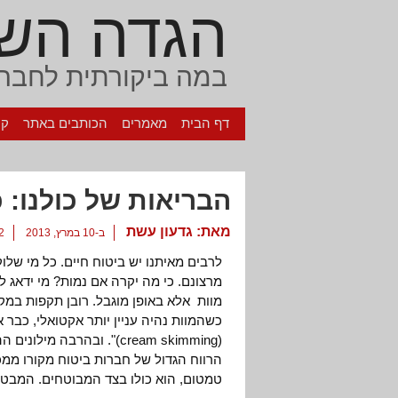
הגדה הש
במה ביקורתית לחברה
דף הבית
מאמרים
הכותבים באתר
קי
הבריאות של כולנו:
מאת:
גדעון עשת
ב-10 במרץ, 2013
2 תגוב
לרבים מאיתנו יש ביטוח חיים. כל מי שלו
מרצונם. כי מה יקרה אם נמות? מי ידאג 
כשהמוות נהיה עניין יותר אקטואלי, כבר א
(cream skimming)". ובהרבה
הרווח הגדול של חברות ביטוח מקורו ממכי
טמטום, הוא כולו בצד המבוטחים. המבטחי