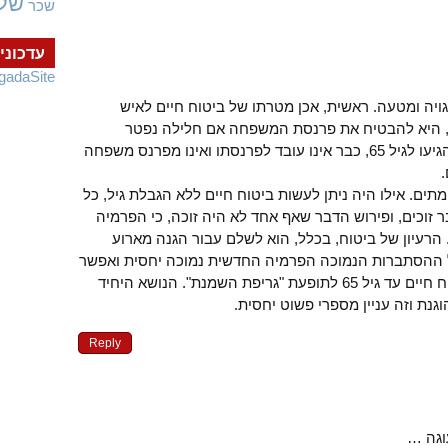
של
שכר
עדכוני
gadaSite
ה ומטעה. ראשית, אכן מטרתו של ביטוח חיים לאיש
היא להבטיח את פרנסת המשפחה אם חלילה נפטר
המפרנס. מי שהיה שכיר, בהגיעו לגיל 65, כבר אינו עובד לפרנסתו ואינו מפרנס משפחה
.
ים. אילו היה ניתן לעשות ביטוח חיים ללא הגבלת גיל, כל
 זוכים, ופירוש הדבר שאף אחד לא היה זוכה, כי הפרמיה
הרעיון של ביטוח, בכלל, הוא לשלם עבור הגנה מארוע
ל ההסתברות הנמוכה הפרמיה החדשית נמוכה יחסית ואפשר
לעמוד בה. אין קשר בין ביטוח חיים עד גיל 65 לתופעת "גריפת השמנת". הנושא היחיד
נת וזה עניין מספרי פשוט יחסית.
Reply
וגה …