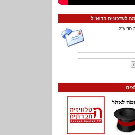
 לעדכונים בדוא"ל
 הדוא"ל:
צים