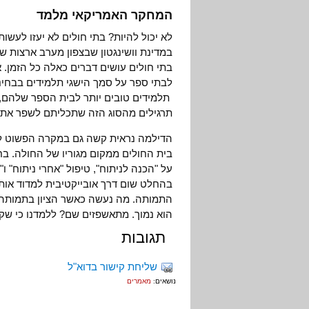
המחקר האמריקאי מלמד
לא יכול להיות? בתי חולים לא יעזו לעשו
במדינת וושינגטון שבצפון מערב ארצות 
בתי חולים עושים דברים כאלה כל הזמן. א
לבתי ספר על סמך הישגי תלמידים בבחינ
תלמידים טובים יותר לבית הספר שלהם,
תרגילים מהסוג הזה שתכליתם לשפר את ה
הדילמה נראית קשה גם במקרה הפשוט לכא
בית החולים ממקום מגוריו של החולה. בח
על "הכנה לניתוח", טיפול "אחרי ניתוח" ו
בהחלט שום דרך אובייקטיבית למדוד או
התמותה. מה נעשה כאשר הציון בתמותה הו
הוא נמוך. מתאשפזים שם? ללמדנו כי שקי
תגובות
שליחת קישור בדוא"ל
נושאים:
מאמרים