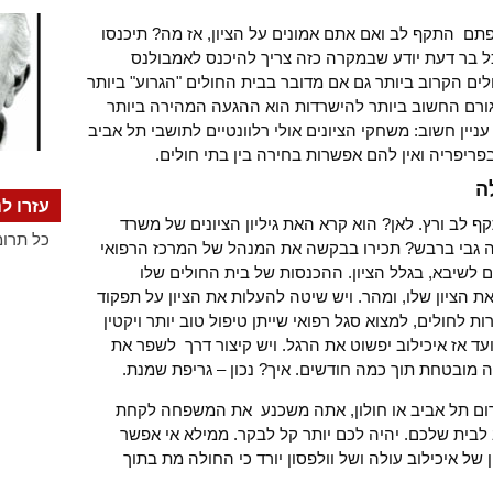
תם התקף לב ואם אתם אמונים על הציון, אז מה? תיכנסו
ל בר דעת יודע שבמקרה כזה צריך להיכנס לאמבולנס
לים הקרוב ביותר גם אם מדובר בבית החולים "הגרוע" ביותר
ורם החשוב ביותר להישרדות הוא ההגעה המהירה ביותר
יין חשוב: משחקי הציונים אולי רלוונטיים לתושבי תל אביב
ריפריה ואין להם אפשרות בחירה בין בתי חולים.
ה
עזרו לנ
 לב ורץ. לאן? הוא קרא האת גיליון הציונים של משרד
כל תרומ
ה גבי ברבש? תכירו בבקשה את המנהל של המרכז הרפואי
ם לשיבא, בגלל הציון. ההכנסות של בית החולים שלו
הציון שלו, ומהר. ויש שיטה להעלות את הציון על תפקוד
 לחולים, למצוא סגל רפואי שייתן טיפול טוב יותר ויקטין
ד אז איכילוב יפשוט את הרגל. ויש קיצור דרך לשפר את
 מובטחת תוך כמה חודשים. איך? נכון – גריפת שמנת.
רום תל אביב או חולון, אתה משכנע את המשפחה לקחת
וב לבית שלכם. יהיה לכם יותר קל לבקר. ממילא אי אפשר
ל איכילוב עולה ושל וולפסון יורד כי החולה מת בתוך