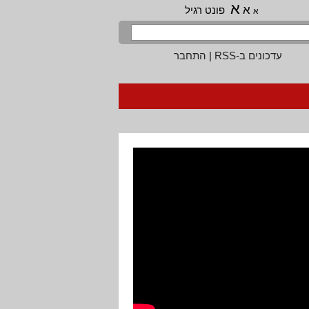
א
א
פונט רגיל
א
עדכונים ב-RSS
|
התחבר