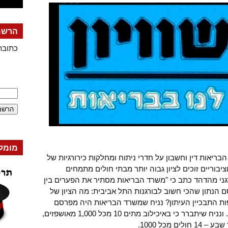
הרשמה
כתובת
מומל
אות דין וחשבון על חדרי ניתוח ומחלקות כירורגיות של
ציבוריים זוכים לציון גבוה יותר מבתי חולים מתמחים
רגני מהדהד כתב כי "משרד הבריאות מסתיר את הפערים בין
ם הנתון שהכי חשוב לבורגנות התל אביבית: מה הציון של
יפות התבכיין העיתון? נניח שמשרד הבריאות היה מפרסם
מידע על שיעורי התמותה בכל בית חולים. ונניח שיתברר כי באיכילוב מתים 10 מכל 1,000 מאושפזים,