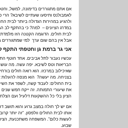
אם אתם מתגוררים בדימונה, למשל, וחטפ
לאמבולנס ותיסעו שעתיים לשיבא? הרי כ
ולהגיע במהירות הגדולה ביותר לבית החו
במדרג הציונים – למה? כי בהתקף לב הג
לבית חולים. הדוגמה הקטנה הזו מלמדת ענ
אבל אין בהם שום ערך למי שמתגוררים בפ
אני גר ברמת גן וחטפתי התקף ל
עכשיו נעבור לתל אביבים. אחד חוטף התקף
הבריאות וטס לשיבא. יפה עשה. מה עוש
שאיכילוב במרכזו. הוא רואה חולים בורחי
בצניחה. מה יעשה? הוא מנסה להעלות את 
בית החולים: לעבוד קשה, לשפר את השירות
את שיעורי התמותה. זה ייקח חמש שנים וע
הציון בלי כל ההשקעות דלעיל ועם הצלחה
אם יש לך חולה במצב גרוע והוא תושב ד
אותו לבית החולים וולפסון. "זה יותר קר
לעשות כלום". המשפחה משתכנעת, הציון ש
שבוע.