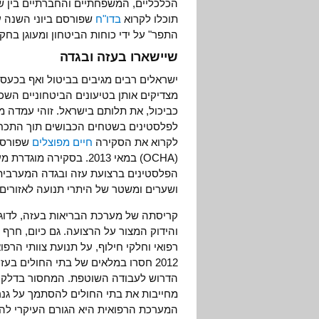
הכלכליים, המשפחתיים והחברתיים בין ש
תוכלו לקרוא
בדו"ח
שפורסם ביוני השנה 
התפר" על ידי כוחות הביטחון ומעוגן בחק
שיישארו בעזה ובגדה
ישראלים רבים מגיבים בביטול ואף בכע
מצדיקים אותן בטיעונים הביטחוניים הש
כביכול, את תלותם בישראל. זוהי עמדה 
לפלסטינים בשטחים הכבושים תוך התכחש
לקרוא את הסקירה
חיים מפוצלים
שפורסמה
(OCHA) במאי 2013. בסקי
הפלסטינים ברצועת עזה ובגדה המערבית
ושערים ומשטר של היתרי תנועה לאזורים
והידוק המצור על הרצועה. גם כיום, חרף
רפואי וחלקי חילוף, על תנועת צוותי הרפ
הדרוש לעבודה השוטפת. המחסור בדלק פ
מחייבות את בתי החולים להסתמך על גנ
המערכת הרפואית היא הגורם העיקרי להפ