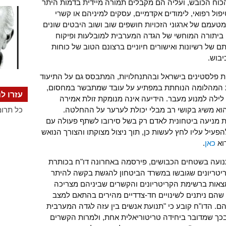
כוח הכובש, ועליה הם מקבלים תמורה מיידית בדמות היתר
ול רפואי, לימודים אקדמיים, עסקים למיניהם או קשרי
עמם של ארגוני הזכויות חושפים שוב ושוב היבטים שונים
 ביתורה המוחשי של הגדה המערבית למובלעות ופיקוח
 של רשיונות ואישורים חיוניים ברצונם הטוב של כוחות
יבוש.
ד מאוגוסט 2012 על העסקת פלסטינים בישראל ובהתנחלויות, המתבסס גם על התיעוד
ת המהלומה הנוחתת במפתיע על עובד שמתבשר במחסום,
עזרו לנ
לילה למנוע מעבר. הידיעה אינה מנומקת זולת אמירה
הוא משיג בקושי רב מבלי יכולת לערער על ההחלטה.
כל תרומ
ת מניעה ביטחונית לאדם רק בשל סירובו לשתף פעולה עם
הפעיל עליו לחץ לעשות כן, תוך ניצול מצוקתו והצורך הנואש
וא
כאן
.
נועה בשטחים הכבושים, פירסמה באחרונה דו"ח בכותרת
יטריונים שגובשו במשרד הביטחון להגשת בקשה להיתר
אות ברשימת הקריטריונים והקשרים שביניהם מצריכה
 שהם ניתנים לשינויים חד-צדדיים מהירים בהתאם למצב
הם. הדו"ח קובע כי "תנועת אנשים בין עזה לגדה המערבית
כך שמדובר ביחידה טריטוריאלית אחת, ולמרות הקשרים