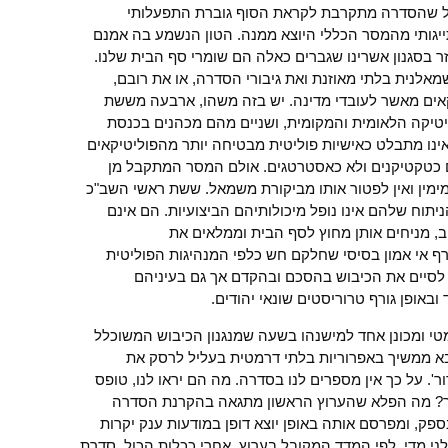
כל שהסדרה מתקרבת לקראת הסוף גוברת התפעלותי
גותי מהמסר הכללי היוצא ממנה. הטון הנשמע בה אמנם
ר בסגנון אשרינו שגברים כאלה הם שומרי סף הבית שלנו.
מאלנית בלתי מאוזנת ואת גיבורי הסדרה, או את רובם,
אים מאשר לעובדי מדינה. יש בזה משהו, ארבעה מששת
טיקה הלאומית והמקומית, ושניים מהם מכהנים בכנסת
אינו מתבלט כאישיות פוליטית מבטיחה יותר מהפוליטיקאים
 כטקטיקנים ולא כאסטרטגים. אולם המסר המתקבל מן
ימין ואין לפטור אותו מביקורת משמאל. ששת ראשי השב"כ
תוח שלהם אינו נופל מיכולותיהם הביצועיות. הם אינם
 מניחים אותן מחוץ לסף הבית וממלאים את
ף אי אמון בסיסי שחלקם חש כלפי המנהיגות הפוליטית
 לסיים את הכיבוש בהסכם ובהקדם אך גם בעיניהם
באופן גורף טרוריסטים שונאי יהודים.
י ומכונן אחד למישנהו בשעה שמנגנון הכיבוש המשוכלל
 ממשיך באפרוריות בלתי דרמטית בעליל לרסק את
 על כך אין מספרים לנו בסדרה. מה הם יראו לנו, טופס
בר? מה הפלא שהערוץ הראשון מתגאה בהקרנת הסדרה
ק, ומפרסם אותה באופן יוצא דופן במודעות ענק יקרות
י מדי, לפי המדד המקובל בערוץ. אחרי ככלות הכול, סדרת