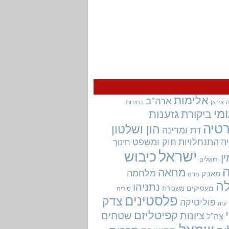
אלימות
ארה"ב
בחירות
איראן
מי
גזענות
ביקורת
טיה
הון ושלטון
דת ומדינה
ה
התנחלויות
חוק ומשפט
חינוך
ישראל
כיבוש
ין
ירושלים
מחאה
מלחמה
מאבק
מו"מ
ה
נתניהו
מעסיקים
משכורת
סוריה
פלסטינים
צדק
פוליטיקה
עזה
קפיטליזם
ציונות
שטחים
צה"ל