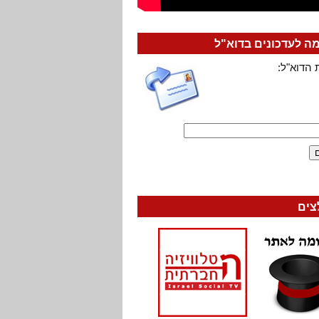
 לעדכונים בדוא"ל
 הדוא"ל:
צים