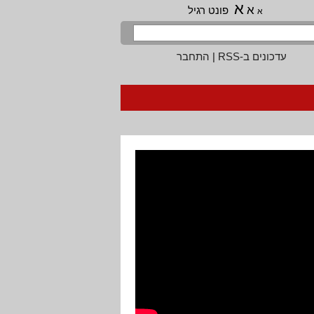
א
א
פונט רגיל
א
עדכונים ב-RSS
|
התחבר