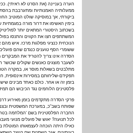
הערה בעניינה (את הסרט לא ראיתי). כ
ממעלותיה האמנותיות ומתערבבת בהסתיי
ביקורתי, אך במוסיקה שולט המוטיב החוז
בימין האשימו את דרור מורה במגמתיות ש
בשכתוב היסטורי המתאים יותר לפוליטיק
המשתתפים חצו את הקווים והתנסו בפולי
הנוכחית כנציגי מפלגות מרכז. איש מהם 
ששומרי הסף טוענים כנגדם שהם פועלים
הסדרה אינו צריך להטריד את המבקרים מ
לשעבר מוצגים כאנשים שקולים שכושר הני
מתלבטים בשאלות מוסר או, במקרה הטוב,
תפקידם-שליחותם במסירות אינסופית, חר
בזמן זה או אחר. כולם כאחד מבינים שיש
פלסטינים הלוחמים נגד הכיבוש הם תמיד ו
פרקי הסדרה מתקדמים בזמן מאירוע דרמט
שפותח בשב"כ, במערכת המשפטית ובצבא
החברה הפלסטינית בשם 'המלחמה בטרור'.
לכל תנועה? יאוש של פועלים מנועי מע
כאילו היתה הוכחה לעצמאותו המוטלת בספ
בעיתונים, אגב השמטת שם היוצר השמאלנ