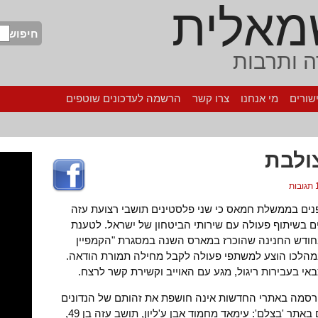
מאלית
חיפוש
 ותרבות
שורים
מי אנחנו
צרו קשר
הרשמה לעדכונים שוטפים
ולבת
ות
ודיע משרד הפנים בממשלת חמאס כי שני פלסטינים תושבי רצועת עזה
ם בשיתוף פעולה עם שירותי הביטחון של ישראל. לטענת
חודש החנינה שהוכרז במארס השנה במסגרת "הקמפיין
במהלכו הוצע למשתפי פעולה לקבל מחילה תמורת הודאה.
באי בעבירות ריגול, מגע עם האוייב וקשירת קשר לרצח.
סמה באתרי החדשות אינה חושפת את זהותם של הנדונים
למוות, אך שמותיהם המלאים מתפרסמים באתר 'בצלם': עימאד מחמוד אבן ע'ליון, תושב עזה בן 49,