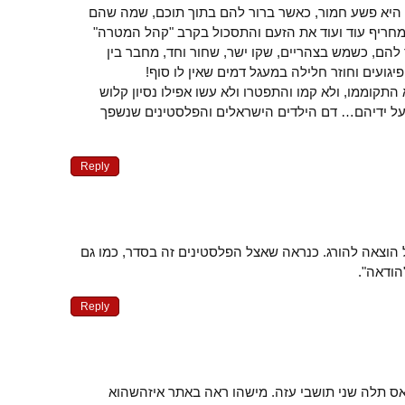
 היא פשע חמור, כאשר ברור להם בתוך תוכם, שמה שהם
 מחריף עוד ועוד את הזעם והתסכול בקרב "קהל המטרה"
להם, כשמש בצהריים, שקו ישר, שחור וחד, מחבר בין
ועים וחוזר חלילה במעגל דמים שאין לו סוף!
התקוממו, ולא קמו והתפטרו ולא עשו אפילו נסיון קלוש
על ידיהם… דם הילדים הישראלים והפלסטינים שנשפך
Reply
הוצאה להורג. כנראה שאצל הפלסטינים זה בסדר, כמו גם
הודאה".
Reply
אס תלה שני תושבי עזה. מישהו ראה באתר איזהשהוא