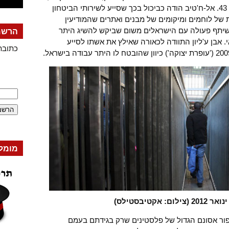
וחוסיין יוסף אל-ח'טיב, תושב ח'אן יונס בן 43. אל-ח'טיב הודה כביכול בכך שסייע לשירותי הביטחון
ל לוחמים ומיקומים של מבנים ואתרים שהמודיעין
י שיתף פעולה עם הישראלים משום שביקש להשיג היתר
הרשמה
 אבן ע'ליון התוודה לכאורה שאילץ את אשתו לסייע
כתובת
מומל
 אקטיבסטילס)
פור אסונם הגדול של פלסטינים שרק בגידתם בעמם