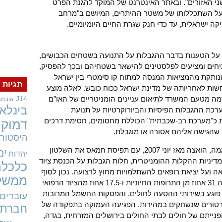
ני האזורים". ובאתר האינטרנט של המוקד להגנת הפרט
על השתכללותו של משטר ההיתרים, המיושם ב"מרחב
יקה ישראלית, עד כדי חנק שגרת החיים היומיומיים.
ס על הטענות בדבר ההגבלות על התנועה בשטחים הכבושים,
כיחים ומציעים לפלסטינים להישאר בשטחיהם ובכך להפסיק,
מנותקת מהמציאות המנסה למתוח קו סימטרי בין ישראל
תגיות
ות לאחריותה של מדינת ישראל ככוח כובש. לאלה מוצע
 מטעם המשרד לתיאום עניינים הומניטריים של האו"ם
J14
אובמה
בינלאו
רה מוגדרת מערכת ההגבלות הפיסיות והביורוקרטיות על תנועת
 כ"מערכת רב-שכבתית" הכוללת מחסומים, חסימת דרכים
דמוקר
 שהגישה אליהם אסורה או מוגבלת.
היסטורי
קריסתה של מערכת הבריאות בעזה, לדוגמה, הואצה מאז יוני 2007, עם תפיסת חמאס את השלטון
ימ
יהדות
 מדיניות ההקלות ההומניטרית, חלות הגבלות על הכנסת ציוד
כלכלה
ואה ועל יציאת רופאים להשתלמויות מחוץ לרצועה. נכון לסוף
ממשל
2012 חסרו במלאים של בתי החולים בעזה 31 אחוז מן התרופות החיוניות ו-17.5 אחוז מהציוד הרפואי
וגע בשירותי ההסעה לחולים, והפסקות החשמל המרובות
עובדים
רטורים שנשחקים במהירות. הפגיעה העמוקה בתפקודה של
חברתי
נייתם של חולים לבתי החולים בירושלים המזרחית, בגדה,