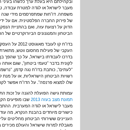
ובקהילתם היא בעלת ערך כלשהו בעיני ה
מעבר לישראל או לגדה למטרת עבודה, טיפ
משפחה. דו"חות שמתפרסמים מידי שנה מט
של פירוק החברה הפלסטינית. אם על ידי
הדוק על רצועת עזה, ואם בהתניית הנפקתם
הביטחון והמנגנונים הביורוקרטיים של הכ
בדו"ח קו לעוב
העקבי של פעילות מחסום ווטש, מתואר
בדרכו לעבודתו בישראל, על כך שהפך בן 
לקונית בדבר "טעמי ביטחון", שגם אותה 
"לעתים", כותבת בדו"ח נגה קדמן, "נרשמ
רשויות הביטחון הישראליות, או על מנת ל
שלו למצוא פרנסה". על הדו"ח אפשר לקר
עמותת גישה הפועלת להגנה על זכות הת
תמונת מצב בעזה 2013
שבו מופיעים הקר
מעבר לישראל או לגדה המערבית. ההתמצ
כישורים מיוחדים בהבנת הנקרא, מה עוד
העניינים ששירותי הביטחון מחליטים עלי
מוגבלת למרות שישראל והעולם מכירים ב