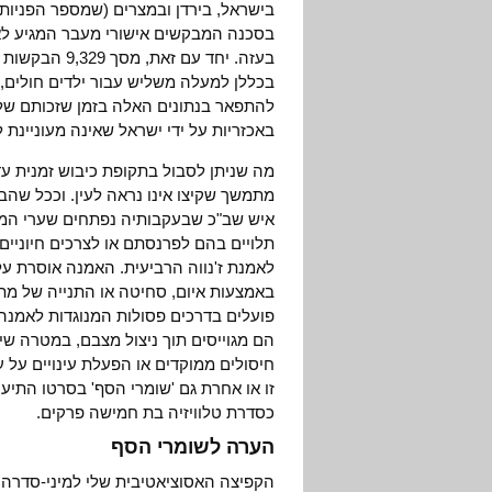
בישראל, בירדן ובמצרים (שמספר הפניות
בסכנה המבקשים אישורי מעבר המגיע ל
להתפאר בנתונים האלה בזמן שזכותם ש
באכזריות על ידי ישראל שאינה מעוניינ
מה שניתן לסבול בתקופת כיבוש זמנית ע
מתמשך שקיצו אינו נראה לעין. וככל שה
איש שב"כ שבעקבותיה נפתחים שערי המחס
תלויים בהם לפרנסתם או לצרכים חיוניים
לאמנת ז'נווה הרביעית. האמנה אוסרת ע
באמצעות איום, סחיטה או התנייה של מתן
פועלים בדרכים פסולות המנוגדות לאמנה 
הם מגוייסים תוך ניצול מצבם, במטרה שיס
חיסולים ממוקדים או הפעלת עינויים על 
זו או אחרת גם 'שומרי הסף' בסרטו התיע
כסדרת טלוויזיה בת חמישה פרקים.
הערה לשומרי הסף
הקפיצה האסוציאטיבית שלי למיני-סדרה 