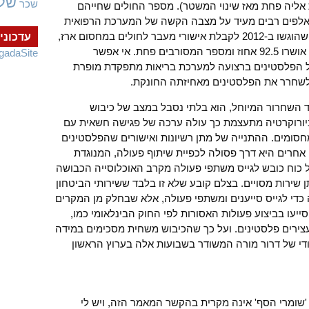
של
שכר
 אליה פחת מאז שינוי המשטר). מספר החולים שחייהם
אלפים רבים מעיד על מצבה הקשה של המערכת הרפואית
בעזה. יחד עם זאת, מסך 9,329 הבקשות שהוגשו ב-2012 לקבלת אישורי מעבר לחולים במחסום ארז,
עדכוני
בכללן למעלה משליש עבור ילדים חולים, אושרו 92.5 אחוז ומספר המסורבים פחת. אי אפשר
gadaSite
ל הפלסטינים ברצועה למערכת בריאות מתפקדת מופרת
ת לשחרר את הפלסטינים מאחיזתה החונקת.
ד השחרור המיוחל, הוא בלתי נסבל במצב של כיבוש
ביורוקרטיה מתעצמת כך עולה ערכה של פגישה חשאית עם
ומים. ההתנייה של מתן רשיונות ואישורים שהפלסטינים
 אחרים היא דרך פסולה לכפיית שיתוף פעולה, המנוגדת
ל כוח כובש לגייס משתפי פעולה מקרב האוכלוסייה הכבושה
 שירות מסויים. בצלם קובע שלא זו בלבד ששירותי הביטחון
כדי לגייס סייענים ומשתפי פעולה, אלא שבחלק מן המקרים
ייעו בביצוע פעולות האסורות לפי החוק הבינלאומי כמו,
עצירים פלסטינים. ועל כך שהכיבוש משחית מסכימים במידה
ודי של דרור מורה המשודר בשבועות אלה בערוץ הראשון
'שומרי הסף' אינה מקרית בהקשר המאמר הזה, ויש לי