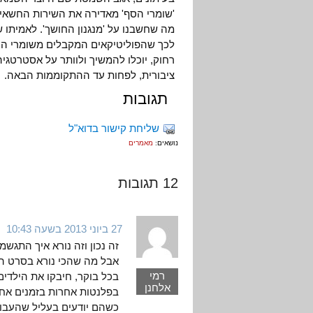
'שומרי הסף' מאדירה את השירות החשאי וא
מה שחשבנו על 'מנגנון החושך'. לאמיתו 
לכך שהפוליטיקאים המקבלים משומרי הסף 
רחוק, יוכלו להמשיך ולוותר על אסטרטג
ציבורית, לפחות עד ההתקוממות הבאה.
תגובות
שליחת קישור בדוא"ל
נושאים:
מאמרים
12 תגובות
27 ביוני 2013 בשעה 10:43
זה נכון וזה נורא איך התגש
אבל מה שהכי נורא בסרט ה
רמי
בכל בוקר, חיבקו את הילדים
אלחנן
בפלנטות אחרות בזמנים אחר
כשהם יודעים בעליל שהעבודה