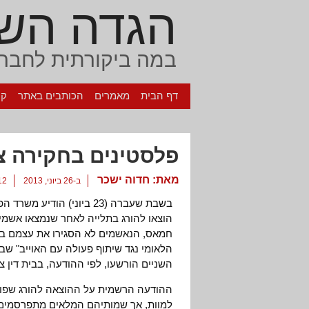
הגדה הש
במה ביקורתית לחברה
דף הבית
מאמרים
הכותבים באתר
קי
פלסטינים בחקירה צ
מאת:
חדוה ישכר
ב-26 ביוני, 2013
12 תגוב
בשבת שעברה (23 ביוני) ה
הוצאו להורג בתלייה לאחר שנמצאו אשמי
חמאס, הנאשמים לא הסגירו את עצמם ב
הלאומי נגד שיתוף פעולה עם האוייב" ש
השניים הורשעו, לפי ההודעה, בבית דין צ
ההודעה הרשמית על ההוצאה להורג שפור