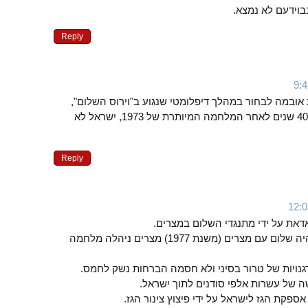
בוידעם לא נמצא.
Reply
במה לבחור במהלך דיפלומטי שנגוע ב"וירוס השלום",
נותר רק להסיק כי גם היום, 40 שנים לאחר המלחמה המיותרת של 1973, ישראל לא
Reply
את על ידי מתנגדי השלום במצרים.
בכל התקופה שבה כביכול היה שלום עם מצרים (משנת 1977) מצרים ניהלה מלחמה
נויות של טרור בסיני ולא חסמה הברחות נשק לחמס.
 של עשרות אלפי סודנים לתוך ישראל.
פקת הגז לישראל על ידי פיצוץ צינור הגז.