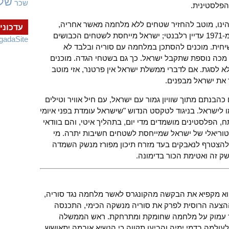
של
שכר
הפלסטינית.
הינו, מוטב להחזיר שטחים ללא מלחמה מאשר אחריה,
עדכוני
הלקח הזה לא נלמד. מהיבט זה המאמר מ-1971 עדיין רלבנטי; ישראל מייחסת לשטחים הכבושים
gadaSite
חית. מוכנים להסתכן במלחמה עם סוריה ובלבד לא
י מכה נוספת שתקבל ישראל. כך גם בשטחי הגדה. מוכנים
א לסגת. אם לדברי ממשלת ישראל אין פרטנר, אזי מוטב
 את ישראל מבפנים.
בנתם מתוך שוויון גמור עם ישראל, עם חיל אוויר וטילים
כמו לישראל. בניגוד לטקסט הנדוש "שישראל עומדת בפני איומי
, הפלסטינים מושמדים מדי יום, בתהליך איטי, והם בוודאי
טוריאלי של ישראל שמייחסת לשטחים חשיבות יתרה. מי
 להצטרף לנאבקים בעד מזרח תיכון מפורז מנשק השמדה
ק זה ואטימת הכור בדימונה.
הוא מקפיא את הבקשה מהקונגרס לאשר מלחמה נגד סוריה,
ההצעה הרוסית לפרק את סוריה מנשקה הכימי, התכנסה
ר עמוק על מלחמה שחומקת ומתרחקת. ראש הממשלה
ולמה בדמי ימיה והביעו תקווה כי הנשיא אובמה יתאושש