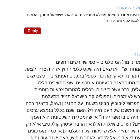
אך לטענת מחבר המאמר ממילא תתבצע נסיגה לאחר שישראל תחטוף הרוגים
 לסגת לפני שזה קורה.
Reply
דיני מול המוסלמים – כפי שדורשים דחפים
מתחדש" – או שאם היה שקט כלפי החוץ אז היה צריך לצאת
המדינה לא קיימת כדי לטפל בתכנים הפנימיים – כשם שגם
ת מתוך דאגה לרעיונות איסלמיים. שני התוצרים הללו
שלים, כבר עשרות שנים, ככלים למטרות צבאיות כוחניות
נדרש לאימפריה. והפוליטיקה בישראל תמיד מתעלמת
פרופ' ליבוביץ הביט בשעתו על המנגנון ושאל, בדאגה רבה,
הו המשכו של העם היהודי? האם ישנם בכלל בנמצא ערכים
היה טיבו אשר יהיה? או שהמסגרת השלטונית היא הערך
ם? ועוד.. בשאלות הללו אין הרבה עיסוק קולקטיבי אלא רק
ת של תהייה אלא שתיקות של התעלמות) או כמה מערכונים
עתידי עוד נשאל לפתע, לאחר חיפוש, האם ישנה עוד נפש