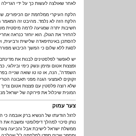
לאחר שאולצה לעשות כך על ידי הגרילה 
הלקח העיקרי ממלחמת יום הכיפורים, ש
חשיבות יתרה שמגיעה לרמה מיסטית משי
להחזיר את הגולן. הוא יוחזר כנראה אחר
להסתכן באינתיפאדה שלישית ורביעית, ול
לסגת ללא שלום כי המשך הכיבוש מפורר
יש לאפשר לפלסטינים לבנות את מדינתם כה
ופצצות אטום ומימן ונשק כימי וביולוגי, 
השמדה", הנה, או טו טו שואה שנייה בפתח
זקוקים לאמצעי הגנה מפני תאבונה הטרי
שלא רוצה פלסטין עם פצצות אטום צריך
המונית שיכלול את פירוקה של ישראל מנש
צער עמוק
לרגל הודעתו של הנשיא ברק אובמה כי 
נותן סיכוי למהלך דיפלומטי ומשבח את 
ממשלת ישראל לישיבת אבל והביעה צע
ומספר שרים ספדו למלחמה ז"ל שהלכה לע