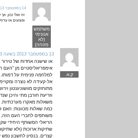
14 בספטמבר 2013 בשעה 9:36
זה אולי נכון, 
ופצועים אז עדיף
משתמש
אנונימי
(לא
מזוהה)
13 בספטמבר 2013 בשעה 4:53
או שישנה אחדות של טירור מ
אימפריאליסטיים מן "העם ה
ק.א.
למלחמה פנימית על דמותו. 
אל-קעידה לא נוצרה ומקויימ
מתוחזקים מוושוניגנטון וירו
וזריעת חורבן מתי והיכן ש
משאלות מאקרו מערכתיות. ה
כמה שאלות מכוונות: האם ז
משותפים לחברי העם הזה, י
הריאלי המשותף היחידי שקיי
שתיקות ארוכות (ולא שתיקו
קצרים. בנסיון לחשבון נפש 