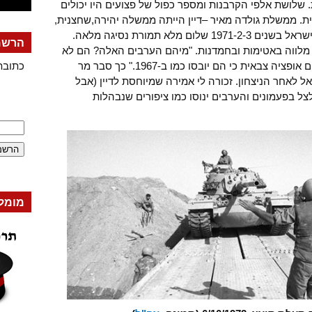
 שלושת אלפי הקרבנות ומספר כפול של פצועים היו יכולים
. ממשלת גולדה מאיר –דיין הייתה ממשלה יהירה,שחצנית,
מתנשאת וגזענית. הנשיא סאדאת הציע לישראל בשנים 1971-2-3 שלום מלא תמורת נסיגה מלאה.
הרשמה
מלווה באטימות ובחמדנות. "מיהם הערבים האלה? הם לא
מסוגלים להילחם בשמשון הגיבור. אין להם אופציה צבאית כי הם יובסו כמו ב-1967." כך סבר מר
כתובת
 לאחר הניצחון. זכורה לי אמירה שמיוחסת לדיין (אבל
צל בפעמונים והערבים ינוסו כמו ציפורים שנבהלות
מומל