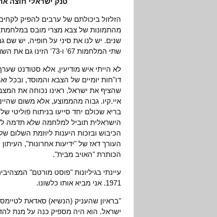
טנק ישראלי חוצה את תעלת סואץ,
הזלזול ביכולתם של ערבים להפיק לקחים
שנים. יש לנו את סיני על חופיה, יש שם ג
שתי המלחמות 67' ו-73' הזינו גם את השאננות.
לא הייתי איש מודיעין, אלא סטודנט שערך
דו"חות יומיים של הצבא והמוסד, ובכל זא
שהציף את ישראל, ראינו נכוחה את המצב.
איי.קיו. גבוה מהממוצע, אלא משום שהיי
בריא שכולם יחד סייעו בניתוח פוליטי של
הכיבוש ובזכות היענות ליוזמת השלום של ה
העורך דאז של "ידיעות אחרונות", העיתו
הכותרת "האויב מבית".
1971. אני מביא אותו כלשונו.
"בראיון שהעניק (הנשיא) סאדאת לטיימס ה
ישראל. הוא היה מספיק כנה על מנת להדגי