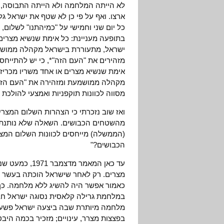
לא הייתה המלחמה ולא הייתה התבוסה, א
ארצו. ואף על פי כן לא שטף את ישראל ג
כל יום שני וחמישי על "כמיהתנו" לשלום, 
בתופעה מעניינת: כל אימת שנשיא מצרים,
ישראל, מתעוררת בישראל מקהלה ממושמעת
מזהירים את "העם הזה"*, כי יש להתייחס
אימת שנשיא מצרים או אחד משריו מכריזי
מקהלה ממושמעת ומזהירה את "העם הזה":
מסווה לכוונות תוקפניות ואמצעי להולכת
ואז שוב נזכרתי כי הצהרות השלום המצריו
מהשטחים הכבושים. השאלה שלא נותנת לי
(הממשלה) מייחסים לכוונות השלום המצר
הכבושים?"
עד כאן המאמר 
מצרים. רק לאחר שישראל הוכתה בעשר מכ
כאמור אפשר היה להשיג ללא מלחמה. כך
מלחמה מיותרת שבה ביצעה ישראל פשעי 
בפצצות מצרר, עינויים; מזכיר בכמה היב