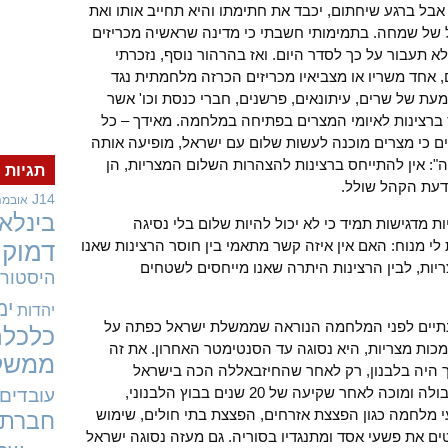
בל ברגע שיחתום, יכבד את חתימתו והיא תחייב אותו ואת
ל של שמחה. בתמימותי חשבתי כי מדינה שראשיה מכריזים
לא תעבור על כך לסדר היום. ואז בהרהור נוסף, נזכרתי
 אחד משריו או מצביאיו מכריזים הכרזה מלחמתית נגד
 של שרים, עיתונאים, פרשנים, חברי כנסת וכו' אשר
 ברצינות לאיומי המצרים בפתיחה במלחמה. מאידך – כל
ם כי מצרים מוכנה לעשות שלום עם ישראל, מופיעה אותה
 אין להתייחס ברצינות להצהרות השלום המצריות, הן
תגיות
 דעת הקהל שולל.
J14
אובמה
בינלאו
ת מדגישות תמיד כי לא יכול להיות שלום בלי נסיגה
 מנוח: האם אין איזה קשר מתאמי בין חוסר הרצינות שאנו
דמוקר
יות, לבין הרצינות היתרה שאנו מייחסים לשטחים
היסטורי
ימ
יהדות
מדצמבר 1971, כמעט שנתיים לפני המלחמה הנוראה שממשלת ישראל כפתה על
כלכלה
ות מצריות, היא נסוגה עד הסנטימטר האחרון. את זה
ממשל
 היה בלבנון, רק לאחר שהחיזבאללה הכה בישראל
במלחמת גרילה קלאסית נסוגה ישראל חבולה ומוכה לאחר שקיעה של 20 שנים בבוץ הלבנוני,
עובדים
מלחמה כגון הפצצת אזרחים, הפצצת בתי חולים, שימוש
חברתי
טים את פשעי אסד ומתנגדיו בסוריה. גם מעזה נסוגה ישראל