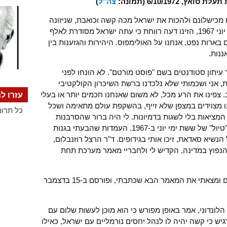
 6/10/1972 (תמונה:
צה"ל
)
 מכישלונם ולהכות את ישראל מכה קשה וכואבת, שניזונה
מהתמונות של צבא מצרי מובס במלחמת יוני 1967, הזינו דעה רווחת כי עתה ישראל מסודרת לאלף
ם בארות נפט, אנחנו על האולימפוס. היהירות והגזענות בין
 עיתון סטודנטים בשם "פוסט מורטם". לא הונחו לפני
ת, אני ושכמותי שלא נלכדנו ברשת השיכרון הקולקטיבי
 צפינו את הרע מכל, לא משום שאנחנו חכמים יותר או בעלי
עזרו לנ
נו מצוידים במצפן שלא זייף, בהשקפת עולם מתאימה ושכל
כל תרומ
 המציאות בלי לשגות בדמיונות. לי היה ברור שהסרבנות
הישראלית תוביל למלחמה שלא תדמה ל"טיול" של ששת ימי יוני ב-1967. העמדות שהבעתי בגנות
נשיא סאדאת, זיכו אותי בגידופים. ד"ר הרצל רוזנבלום,
ן הנפוץ במדינה, הקדיש לי ולחבריי מאמר מערכת תחת
עיינתי בגיליונות "פוסט מורטם" המצהיבים ומצאתי את המאמר הבא שכתבתי, ופורסם ב-15 בדצמבר
לונדוני, אמר באופן מפורש כי הוא מוכן לעשות שלום עם
ש כי קשה יהיה לו לנהל יחסים נורמליים עם ישראל, כאילו