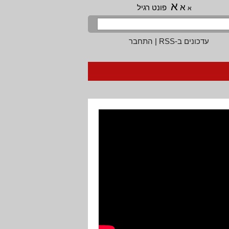
א
א
פונט רגיל
א
עדכונים ב-RSS
|
התחבר