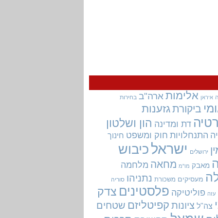
אלימות
ארה"ב
בחירות
איראן
מי
גזענות
ביקורת
טיה
הון ושלטון
דת ומדינה
ה
התנחלויות
חוק ומשפט
חינוך
ישראל
כיבוש
ין
ירושלים
מחאה
מלחמה
מאבק
מו"מ
ה
נתניהו
מעסיקים
משכורת
סוריה
פלסטינים
צדק
פוליטיקה
עזה
קפיטליזם
ציונות
שטחים
צה"ל