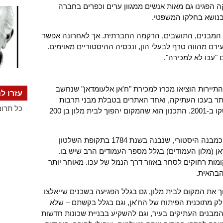
ה הפגינו גם מאות אנשים ממגוון ערים וכפרים בחברה
בנושא בחלקו המשפטי.
: המבנים, התושבים, הרקמה החברתית. אך לאחרונה אפשר
ם מהווה טרף לבעלי הון, ונכסיה ההיסטוריים מאוימים.
 "עכו לא למכירה".
יירות הוציאו מכרז למכירת "ח'אן אלעומדאן" שנחשב
עזרו לנ
תר בעכו העתיקה, ואחד האתרים בטבלת מבני תרבות
כל תרומ
לשימור כמורשת עולמית לפי הכרזת אונסקו ב-2001. התכנון הוא שהמקום יהפוך לבית מלון בן 200
משרד התיירות טוען, שכך יישמר המבנה כמבנה היסטורי, שנבנה בשנת 1784 בתקופת השלטון
אן (מלון העמודים) בגלל מספר העמודים הרב שיש בו.
ות רחוקים לסחר באזור דרך הנמל של עכו. מאוחר יותר
הבהאית.
 את המקום לבית מלון, גם בגלל הפגיעה בשכנים שייאלצו
ק מתוכנית הפיתוח של הח'אן, וגם בגלל בקשתם – שלא
המבנים העתיקים בעיר, וגם להשקיע בבניית שכונות חדשות