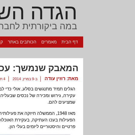
הגדה הש
במה ביקורתית לחברה
דף הבית
מאמרים
הכותבים באתר
קי
המאבק שנמשך: עכו
מאת:
רוזין עודה
ב-9 במרץ, 2014
4 תגובות
הגלים תמיד מתנגשים בסלע, אולי כדי 
עקירה, גירוש ומכירה של נכסים שבעליהם
שמציעים להם.
מאז 1948, הממשלה חיזקה את פעיל
הפעילות בעכו העתיקה, בעקירת האוכלוס
פרטיים והיסטוריים ליזמים בעלי הון.