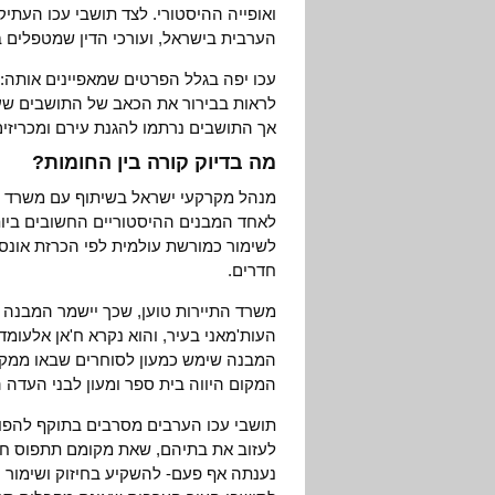
ואופייה ההיסטורי. לצד תושבי עכו העתיק
הערבית בישראל, ועורכי הדין שמטפלים 
עכו יפה בגלל הפרטים שמאפיינים אותה
לראות בבירור את הכאב של התושבים שעיר
אך התושבים נרתמו להגנת עירם ומכריזים
מה בדיוק קורה בין החומות?
מנהל מקרקעי ישראל בשיתוף עם משרד הת
לאחד המבנים ההיסטוריים החשובים ביו
חדרים.
העות'מאני בעיר, והוא נקרא ח'אן אלעומד
המבנה שימש כמעון לסוחרים שבאו ממקומ
המקום היווה בית ספר ומעון לבני העדה 
תושבי עכו הערבים מסרבים בתוקף להפוך
לעזוב את בתיהם, שאת מקומם תתפוס חל
נענתה אף פעם- להשקיע בחיזוק ושימור 