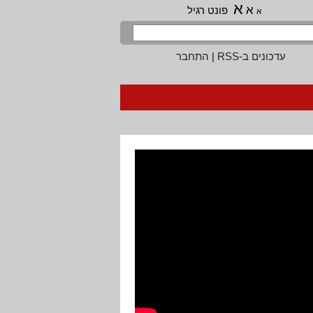
א
א
פונט רגיל
א
עדכונים ב-RSS
|
התחבר