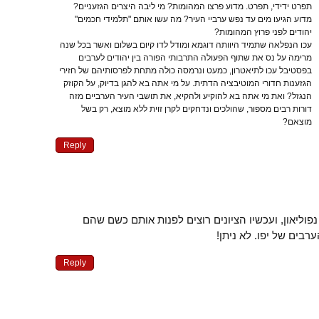
תפרט ידידי, תפרט. מדוע פרצו המהומות? מי ליבה היצרים הגזעניים?
מדוע הגיעו מים עד נפש ערביי העיר? מה עשו אותם "תלמידי חכמים"
יהודים לפני פרוץ המהומות?
עכו הנפלאה שתמיד היוותה דוגמא ומודל לדו קיום בשלום ואשר בכל שנה
מרימה על נס את שתוף הפעולה התרבותי הפורה בין יהודים לערבים
בפסטיבל עכו לתיאטרון, כמעט ונרמסה כולה מתחת לפרסותיהם של חזירי
הגזענות חדורי המוטיבציה הדתית. על מי אתה בא להגן בדיוק, על הקוזק
הנגזל? ואת מי אתה בא להוקיע ולהקיא, את תושבי העיר הערביים מזה
דורות רבים מספור, שהולכים ונדחקים לקרן זוית ללא מוצא, רק בשל
מוצאם?
Reply
וליאון, ועכשיו הציונים רוצים לפנות אותם כשם שהם
רבים של יפו. לא ניתן!
Reply