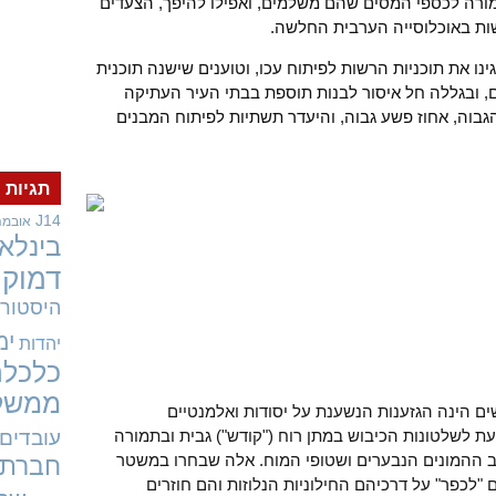
ורה לכספי המסים שהם משלמים, ואפילו להיפך, הצעדים
שות באוכלוסייה הערבית החלשה.
ינו את תוכניות הרשות לפיתוח עכו, וטוענים שישנה תוכנית
, ובגללה חל איסור לבנות תוספת בבתי העיר העתיקה
הגבוה, אחוז פשע גבוה, והיעדר תשתיות לפיתוח המבנים
תגיות
J14
אובמה
בינלאו
דמוקר
היסטורי
ימ
יהדות
כלכלה
ממשל
ם הינה הגזענות הנשענת על יסודות ואלמנטיים
יעת לשלטונות הכיבוש במתן רוח ("קודש") גבית ובתמורה
עובדים
 ההמונים הנבערים ושטופי המוח. אלה שבחרו במשטר
חברתי
לכפר" על דרכיהם החילוניות הנלוזות והם חוזרים