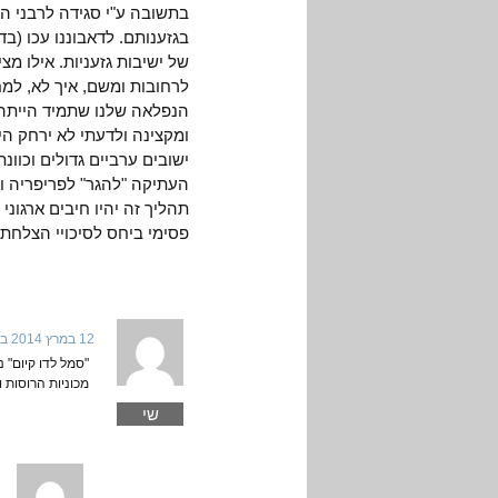
בתשובה ע"י סגידה לרבני הא
בגזענותם. לדאבוננו עכו (ב
של ישיבות גזעניות. אילו מצ
לרחובות ומשם, איך לא, למח
הנפלאה שלנו שתמיד הייתה ס
ומקצינה ולדעתי לא ירחק הי
ישובים ערביים גדולים וכוו
העתיקה "להגר" לפריפריה ו
תהליך זה יהיו חיבים ארגונ
פסימי ביחס לסיכויי הצלחתם
12 במרץ 2014 בשעה 15:10
"סמל לדו קיום" 
מכוניות הרוסות ו
שי