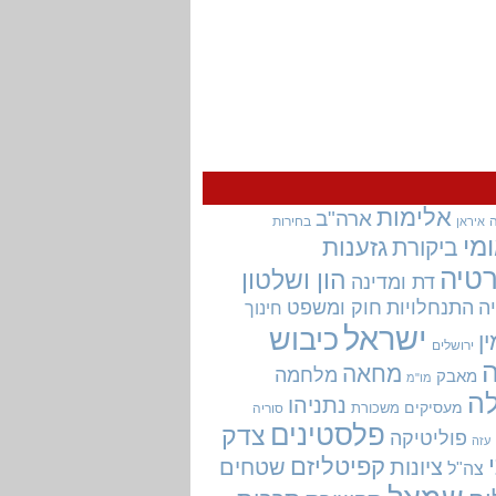
אלימות
ארה"ב
בחירות
איראן
מי
גזענות
ביקורת
טיה
הון ושלטון
דת ומדינה
ה
התנחלויות
חוק ומשפט
חינוך
ישראל
כיבוש
ין
ירושלים
מחאה
מלחמה
מאבק
מו"מ
ה
נתניהו
מעסיקים
משכורת
סוריה
פלסטינים
צדק
פוליטיקה
עזה
קפיטליזם
ציונות
שטחים
צה"ל