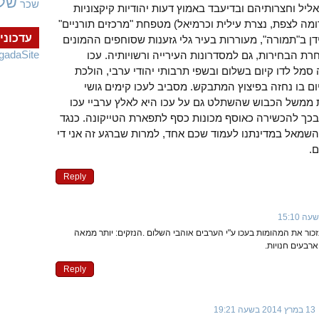
של
שכר
ליל וחצרותיהם ובדיעבד באמוץ דעות יהודיות קיקצוניות
דומה לצפת, נצרת עילית וכרמיאל) מטפחת "מרכזים תורניים"
עדכוני
ידן ב"תמורה", מעוררות בעיר גלי גזענות שסוחפים ההמונים
gadaSite
רת הבחירות, גם למסדרונות העירייה ורשויותיה. עכו
מל לדו קיום בשלום ובשפי תרבותי יהודי ערבי, הולכת
ום בו נחזה בפיצוץ המתבקש. מסביב לעכו קימים גושי
נת ממשל הכבוש שהשתלט גם על עכו היא לאלץ ערביי עכו
בכך להכשירה כאוסף מכונות כסף לתפארת הטייקונה. כנגד
י השמאל במדינתנו לעמוד שכם אחד, למרות שברגע זה אני די
.
Reply
נזכור את המהומות בעכו ע"י הערבים אוהבי השלום .הנזקים: יותר ממאה
ארבעים חנויות.
Reply
13 במרץ 2014 בשעה 19:21