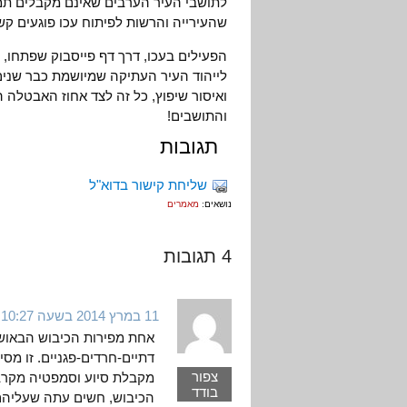
לתושבי העיר הערבים שאינם מקבלים תמ
שהעירייה והרשות לפיתוח עכו פוגעים ק
הפעילים בעכו, דרך דף פייסבוק שפתחו, ג
לייהוד העיר העתיקה שמיושמת כבר שנים
ואיסור שיפוץ, כל זה לצד אחוז האבטלה 
והתושבים!
תגובות
שליחת קישור בדוא"ל
נושאים:
מאמרים
4 תגובות
11 במרץ 2014 בשעה 10:27
אחת מפירות הכיבוש הבאושי
דתיים-חרדים-פגניים. זו מס
צפור
מקבלת סיוע וסמפטיה מקרב
בודד
הכיבוש, חשים עתה שעליהם "