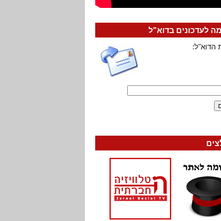
 לעדכונים בדוא"ל
 הדוא"ל:
צים