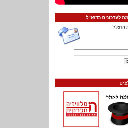
 לעדכונים בדוא"ל
 הדוא"ל:
צים