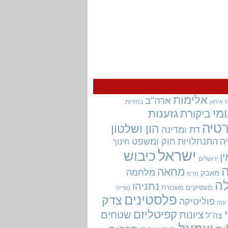
אלימות
ארה"ב
בחירות
איראן
מי
גזענות
ביקורת
טיה
הון ושלטון
דת ומדינה
ה
התנחלויות
חוק ומשפט
חינוך
ישראל
כיבוש
ין
ירושלים
מחאה
מלחמה
מאבק
מו"מ
ה
נתניהו
מעסיקים
משכורת
סוריה
פלסטינים
צדק
פוליטיקה
עזה
קפיטליזם
ציונות
שטחים
צה"ל