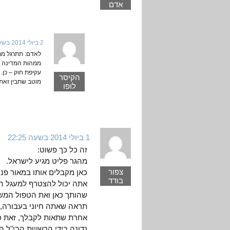
אדם
2 ביולי 2014 בשעה 12:03
לאדם: תתרגל מר
ממהות המדינה – 
עקיפת חוק – כן. 
הקיסר
מוטב שתבין זאת
לופו
1 ביולי 2014 בשעה 22:25
זה כל כך פשוט:
מהגר פליט מגיע לישראל.
צפור
כאן מקבלים אותו במאור פני
בודד
אתה יכול להצטרף למעגל ה
שהותך כאן ואת הטפול המש
תראה שאתה חיוני בעבורה, 
אחרת שתאות לקבלך, זאת כמו
נדונה בידי הרשויות הבי"ל ה