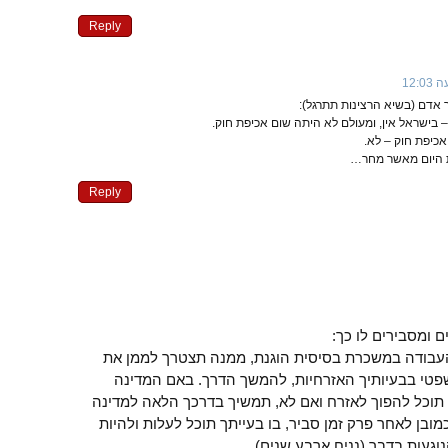
Reply
 אדם (בשיא הרצינות תתרגל):
בישראל אין, ומעולם לא היתה שום אכיפת חוק.
אכיפת חוק – לא.
 היום מאשר מחר…
Reply
ם ומסבירים לו כך:
עבודה במשכרת בסיסית הוגנת, ממנה תצטרך לממן את
פטי בבעיותיך האזרחיות, להמשך הדרך. באם המדינה
תוכל להפוך לאזרח ואם לא, תמשיך בדרכך הלאה למדינה
בן לאחר פרק זמן סביר, בו בעייתך תוכל לעלות ולהיות
נוגעות בדבר (נניח ארבע שנים).