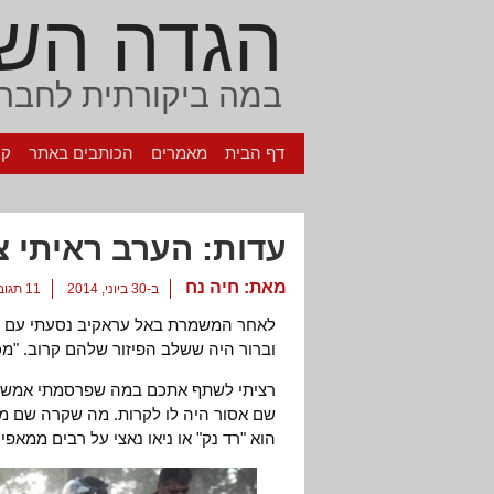
הגדה הש
במה ביקורתית לחברה
דף הבית
מאמרים
הכותבים באתר
קי
עדות: הערב ראיתי צ
מאת:
חיה נח
ב-30 ביוני, 2014
11 תגובות
לאחר המשמרת באל עראקיב נסעתי עם אר
וברור היה ששלב הפיזור שלהם קרוב. "מכר
רציתי לשתף אתכם במה שפרסמתי אמש כא
שם אסור היה לו לקרות. מה שקרה שם מ
הוא "רד נק" או ניאו נאצי על רבים ממאפיי