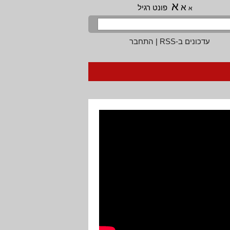
א
א
פונט רגיל
א
עדכונים ב-RSS
|
התחבר