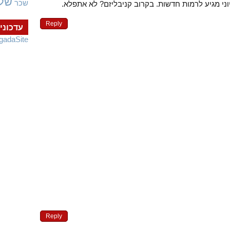
של
שכר
וני מגיע לרמות חדשות. בקרוב קניבליזם? לא אתפלא.
Reply
עדכוני
gadaSite
Reply