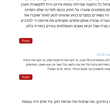
ישראל כל ההצגה שהייתה באותו אירוע היית לתקשורת הענין
תם מסתננים שעברו על החוק נכנסו למדינה שלא הזמינה
היו נשארים במצרים ברגע שהגיעו לכאן לאחר שעברו את
גריה עבודה אותם אלפים המציפים את אירופה די להדביק
ה קורה אצל הניאו נאצים המוסלמים בעירק בסוריה בלוב
Reply
לים במסעדות בתל-אביב, מי ינקה את הרחובות שלנו, מי ינקה את החרא
בשירויתם ציבוריים? את עזה כתשו, ובלי קשר אין יוצא משם, האתיופים
נות התשעים כבר מבוגרים מדי, ועייפו, אז מי נשאר?
Reply
יודעין), מה שראית זוהי אכיפת חוק. ציד אדם היה בצומת