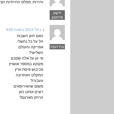
זהירות: מפלס החייתיות הצי
ידשע
פיראטן
1 ביולי 2014 בשעה 9:00
האם חוק השבות
חל על כל נחשלי
ננידהמת
אפריקה והעולם
השלישי?
מי יגן על אלה שסבם
מקוקע במספר אושויץ
מכיבוש פיסת ארץ
המקלט האחרונה
עעבורו?
משום שהאירופאים
רוצים אותנו כאן
הרחק מארצם?