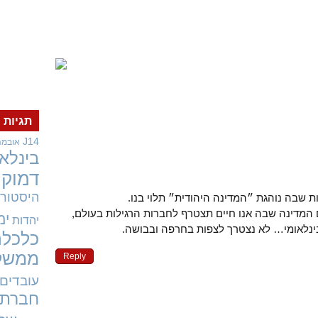
תגיות
J14
אובמה
בינלאו
דמוקר
היסטורי
ות שבה נוהגת ״המדינה היהודית״ תלוי בנו.
 המדינה שבה אנו חיים תצטרף לחברות הרגילות בעולם,
ימ
יהדות
ינלאומי… לא נצטרך לצפות בחרפה ובבושה.
כלכלה
ממשל
Reply
עובדים
חברתי