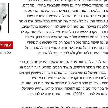
יי מתגורר באילת יחד עם אשתו שנמצאת בהיריון מתקדם.
חדש את אשרתו בלשכת רשות ההגירה באילת, כפי שעשה מדי מספר
ו, פקידי משרד הפנים הורו לו להתייצב בלשכת רשות
 טספיי התייצב בלשכת רשות ההגירה בתל אביב. שם נאמר
ללשכה באילת. שם נאמר לו שוב לחזור ללשכה בתל אביב.
וכה והיקרה ללשכה בתל אביב מאילת. שוב לא הונפקה לו
 לו לפנות ללשכה של רשות ההגירה בבני ברק. באותו
שמונה שעות בתור מול הלשכה רק כדי לשמוע את פקידי
עזרו לנ
ות ההגירה בתל אביב. למחרת, טספיי חזר ללשכה בתל
כל תרומ
משרד הפנים להסתלק ולא לחזור יותר ללשכה זו.
 לו כי עליו לחזור עם זוגתו שנמצאת בהיריון מתקדם, כדי
ם. מדי מספר חודשים, משרד הפנים מחליט לערוך לבני זוג
עברו תשאול בנושא בעבר, ברשותם תעודות נישואין ואף אם
 לחדרים נפרדים ונחקרים בהם לגבי חייהם האישיים.
ות – באותו חדר מתושאלים מספר אנשים. אם בני הזוג לא
ד בקריטריונים לזימון לחולות (אזרח סודאן שהגיע לישראל
לפני יוני 2011 או אזרח אריתריאה שהגיע לישראל לפני יוני 2009), משרד הפנים יורה לו להתייצב
רים המשותפים של הזוג. למשל, על צורת החלונות בביתם,