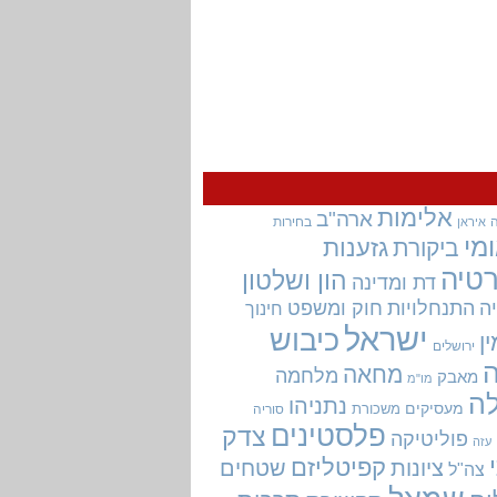
אלימות
ארה"ב
בחירות
איראן
מי
גזענות
ביקורת
טיה
הון ושלטון
דת ומדינה
ה
התנחלויות
חוק ומשפט
חינוך
ישראל
כיבוש
ין
ירושלים
מחאה
מלחמה
מאבק
מו"מ
ה
נתניהו
מעסיקים
משכורת
סוריה
פלסטינים
צדק
פוליטיקה
עזה
קפיטליזם
ציונות
שטחים
צה"ל