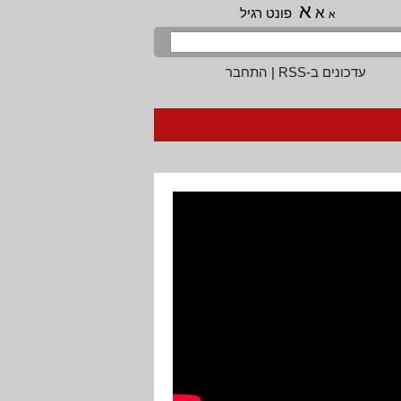
א
א
פונט רגיל
א
עדכונים ב-RSS
|
התחבר