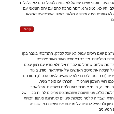
אבי מים וחוטבי עצים ישראל לא בנויה לטפל בהם לא כלכלית
ם יהיו כאן נטע זר אירופה מחכה להם עם יחס הומאני עם
 לא גזענית הינה אירופה מלאה באלפי אפריקאים שמצאו
ם
Reply
רצים שגם ריסוס עמוק לא יוכל לסלק. התנדבתי בעבר בקו
סיית הפליטים. מדובר באנשים מאוד מאוד יצרניים
מדינות שלהם שהחליטו לברוח אל הלא נודע עם רצון עצום
אל קיבלה את מיטב האנשים של אריתראה וסודן. בעוד
ם (ברחו מביה"ס כדי לא להתגייס לגיוס הכפוי), הסודנים
מו רואי חשבון ועורכי דין. הכרתי גם סופר צעיר.
י תקווה, הייתי אומרת בואו נלחם בשבילם. אבל אחרי
טת בג"צ, אני חושבת שהמאמצים צריכים להיות בכיוון של
ת. שבדיה קלטה ניצולות עינויים לאחרונה וארגוני זכויות
יוון ולהפעיל לחצים על מדינות אירופאיות כמו שבדיה
 המעונים.