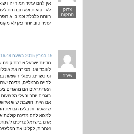
אין להם עתיד תמיד יהיו שו
צדוק
לא רפואית ולא חברתית לעול
התקוה
רווחה כלכלת וכמובן אירופה
עתיד טוב יותר כאן לא מקומ
15 במרץ 2015 בשעה 16:49
מדינת ישראל צוברת קופת ש
לעובד ואני מכירה את אוכלו
שירה
ומוכשרים. ניצולי השואות ב
לחיים נורמליים, מדינת ישר
האריתראים הם מהגרים צעירי
בוגרים יותר ובעלי מקצועות כ
אם הייתי חושבת שיש איזושה
שהאכזריות בלעה גם את החל
למצוא להם מדינה קולטת אחר
אדם בישראל צריכים לשנות כ
ואחרות, לקלוט את הפליטים