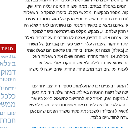
 המים באסלה בביתם, ממה עשויה המיטה עליה הזוג ישן,
קור. מספר מבקשות ומבקשי מקלט סיפרו למוקד כי השאלות
 נבירה בחיים האישיים וחיי המין של הזוג. מספר פעמים
בע שאינם נמצאים בקשר רומנטי עם נשותיהם לאחר שלא היו
י המין שלהם. י., מבקש מקלט מאריתריאה סיפר למוקד
. אנחנו אנשים דתיים, אצלנו לא מדברים על דברים כאלו".
ת התחקור שעברה על-ידי שני פקידים (גברים) של משרד
תגיות
 [בעלה] וכמה זמן אנחנו ביחד. ואז פתאום הם שאלו אותי
בלילה. אני מאוד פחדתי כשהם שאלו את השאלות האלו
J14
אובמה
בינלאו
 שהוא עובד בלילה ולא עשינו סקס. אולי שאלו עוד
י לענות על שום דבר מרב פחד. פחדתי שהם יעשו לי משהו
דמוקר
היסטורי
 המוקד בעניינו זכו להתעלמות. טספיי התייצב, יחד עם
ימ
יהדות
תשאול ב-26 בנובמבר 2014 בלשכה של רשות ההגירה באילת. מאחר שלא היה מתורגמן
כלכלה
במקום, משרד הפנים לא ערך לזוג תשאול. במקום זאת, נאמר לזוג להתייצב לתשאול ב-22 בינואר
ממשל
רה והוא לא יכול היה לפרנס את משפחתו והיה חשוף למעצר.
תשאול והצליחו לשכנע את פקיד משרד הפנים שהם אכן
עובדים
שרה לחודשיים בלבד.
חברתי
 –
מדיניות ההכשלה: התעמרות רשות ההגירה במבקשי