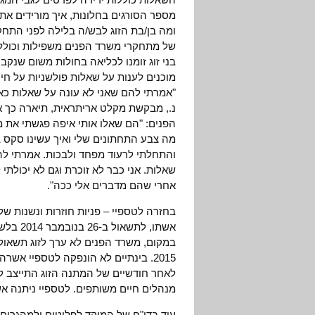
מספר הסורגים בחלונות, איך מורידים את
ומה בן/בת הזוג לבש/ה בלילה לפני התח
של מתחקרי משרד הפנים משפילות וכוללות
בני זוג זומנו לכליאה בחולות משום שנק
מוכנים לענות על שאלות פולשניות על חי
"אמרתי להם שאני לא עונה על שאלות כאלו
נ., מבקשת מקלט אריתראית, תיארה כך א
הפנים: "הם שאלו אותי איפה פגשתי את מ.
מה צבע התחתונים שלי ואיך עשינו סקס 
והתחלתי לרעוד מפחד ולבכות. אמרתי להם
שאלות. אני כבר לא זוכרת וגם לא יכולת
אחרי שהם מדברים אלי ככה".
בחזרה לטספיי – פניות חוזרות ונשנות של
אשתו, ל
2015. בינתיים לא הונפקה לטספיי אש
לאחר חודשיים של המתנה הזוג התייצב ל
מנהלים חיים משותפים. לטספיי ניתנה א
עוד בדו"ח של המוקד לפליטים ולמהגרים