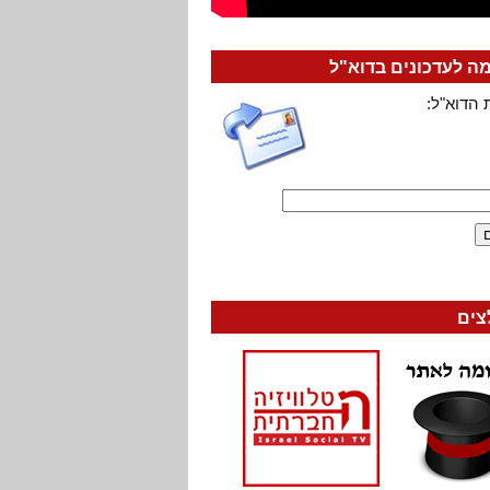
 לעדכונים בדוא"ל
 הדוא"ל:
צים