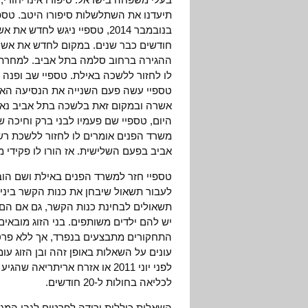
תיעדנו את השתלשלות סיפורו היטב. טספ
בנובמבר 2014, טספיי ניגש ל
חודשים כבר שנים. במקום לחדש את אשרת
ההגירה ברחוב סלמה בתל אביב. למחרת,
לו לחזור ללשכה באילת. טספיי שב ופנה 
טספיי עשה פעם השנייה את הנסיעה האר
אשרה ובמקום זאת בלשכה בתל אביב נאמר
היום, טספיי שם פעמיו לבני ברק וחיכה 
משרד הפנים אומרים לו לחזור ללשכת רש
אביב בפעם השלישית. אז הורו לו פקידי 
טספיי חזר למשרד הפנים באילת ושם הובהר
לעבור תשאול שיבחן את כנות הקשר ביניה
תשאולים לבחינת כנות הקשר, גם אם הם 
יש להם ילדים משותפים. בני הזוג מובאים
התחקורים מתבצעים בנפרד, אך ללא פרטי
עונים על השאלות באופן זהה ובן הזוג עומ
לכליאה בחולות ל-20 חודשים.
השאלות כוללות ירידה לפרטים לגבי המגו