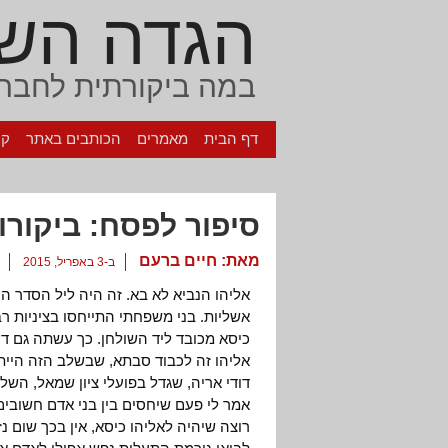
הגדה הש
במה ביקורתית לחברה
דף הבית
מאמרים
הכותבים באתר
קי
סיפור לפסח: ביקורו
מאת:
חיים ברעם
ב-3 באפריל, 2015
אליהו הנביא לא בא. זה היה ליל הסדר הר
אשליות. בני משפחתי התייחסו בציניות רבה
כיסא מכובד ליד השולחן. כך עשתה גם ד
אליהו זה לכבוד סבתא, שבשלב הזה הייתה
דודי אריה, שגדל בפועלי ציון שמאל, הש
אמר לי פעם שיחסים בין בני אדם חשובים
רוצה שיהיה לאליהו כיסא, אין בכך שום נז