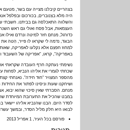
בצהריים קיבלנו מצייה עם בשר, מטעם א
היה מלא בצנוברים, בכורכום ובפלפל אנ
והשלווה התאכלסה גם בביתנו. חשבתי שיבו
העצמאות, אבל פסח ואולי גם ראש השנה ה
כדורגל, מנחם חזר למיטה ונרדם ואילו אנ
הבוגד, נדמה לי שקראו לו פייר, הִטה את
למחוז חפצם אלא נקלעו לאפריקה, שאותה ז
באפריקה", קראו, "אפריקה של השעבוד וש
נשימתי נעתקה חרף העובדה שקראתי את
שכחתי לגמרי את אליהו הנביא, לפחות ע
מהספר המצויר "חוּד חידה". נאנחתי קצ
ושיחקנו שעות וניסינו לפתור את החידות 
מנחם. הסברתי שאין סיכוי שהוא יבוא, אב
במבט שהכיל את התערובת המיוחדת שרקח
לסדר היום. הבנו שהנביא אליהו יישאר ב
לבואו היא חלק מליל הסדר, ובמשך עשרות
פורסם בכל העיר, 1 אפריל 2013