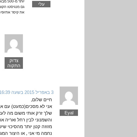
יותר מ-500 מבוגרים וילדים
עלי
גם מנגיסטו הקומ
את קיסר אתיופיה הקשיש 
צדוק
התקוה
3 באפריל 2015 בשעה 16:39
חיים שלום,
אני לא מסכים(כמעט) עם אף
Eyal
שלך זרק אותי משום מה לעצר
והשמנוני לבין רחל ואריה 
מזוזה קטן יותר מהסיכוי שי
נחמה מי אני , או היצור המ