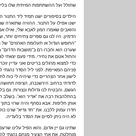
שחולל ועל ההשתתפות המיתית שלו בליל
הילדים בסיפורים ישנו תמיד ליד התנור 
ישנו אפילו על התנור. ההוויה שתוארה ש
והזאבים שאמרו המון לאבא שלי, ואילו א
הדמיון. היו לנו גם ספרים צחיחים יותר,
"החופש הגדול או תעלומת הארגזים" של נ
שערכו הוא וחברו רם ב"מושבות הדרום" 
והחול אטם את נחירי. מידי פעם יצאתי לג
כדי למצוא מרגלים בריטים ואני עדיין זו
פניהם המאיימת. לפני ליל הסדר נהגתי ל
לישון אחר הצהריים כדי שיהיה לי כוח לחג
לדודתי ברחוב הירשנברג, הציפה תחושה ח
הגשם, והבטיח לנו גדולות ונצורות. גם בל
בהתלהבות רבה את "אדיר הוא". בשלב הז
אותן חליפות. אבא נסחף והיה שרוי בתוך 
חדרו עמוק ללבנו. את "חד גדיא" שרנו כול
לא היה ניתן לסיים את הסדר בלעדיה.
שתינו גם יין אדום, והוא הפיל עלינו שר
מוחלטת. את אחי הצעיר מנחם נהגתי להוב