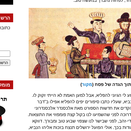
חד, לפחות נתברך במעשה טוב.
הרשמה
כתובת
תוך הגדה של פסח (
מקור
)
מומל
 לי הגיוני להפליא, אבל למען האמת לא הייתי זקוק לו.
א, שעליו כתבו סיפורים יפים להפליא אפילו ב"דבר
ו הקדים את חדשות הספורט מאת אלכסנדר אלכסנדרוני
וכה לפני שהשמיעו לנו בקול קצת פומפוזי את התוצאות.
י-זהב, לפני שבישר לנו שצפוי שבוע טוב ומבורך. דווקא
ות בכך. אולי הפועל ירושלים תנצח בזכות אליהו הנביא,