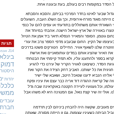
 הסדר במקומות רבים בעולם, בעת ובעונה אחת.
הגדול שבער לאיטו בחדר המרכזי בביתם, והסבא והסבתא
ם הייתה מאוד מזרח-אירופית, וכך גם השלג העבה, השועלים
ני השארתי אותם משתוללים בתודעתי או עפים להם על כנפי
 שנוצרו באווירה של ארץ-ישראל הישנה. אהבתי במיוחד את
חום גוטמן. הסופר והמאייר הנפלא תיאר ביד אמן את הטיול
בעיצומו של הקיץ. החום שבעבע מדפי הספר צרב את עורי
תגיות
זוזטרה שלנו לשאוף אוויר. החיילים הטורקים פשטו בדרכים
J14
אובמה
כר את האיור שהציג אותם במדים עותומאניים ואת ארשת
בינלאו
קרוא בספר ולהתענג עליו, ולא תמיד קיימתי את הבטחתי
דמוקר
יגת הסדר. כשיצאנו לאוויר הקריר של עירנו כדי להגיע
גיגית את כל ישותנו. האביב דחק הצידה את הקור ואת
היסטורי
י אליהו הנביא ידענו שנאכל היטב, ושאבא שלי ישיר
ימ
יהדות
ה של קריאת ההגדה דוד אריה כבר עצם את עיניו ופקח
כלכלה
עולמו, וכל געגועיו לעיירה הקטנה באוקראינה שבה גדל
ממשל
נו. אולי זה שיר קצת נואל, וגם המנגינה היא לא משהו אבל
עובדים
חברתי
עפים מעובים, שקשה היה להבחין ביניהם לבין תרדמה
יל הביתה כשעיניו עצומות. גם זו הייתה מסורת, שאותה