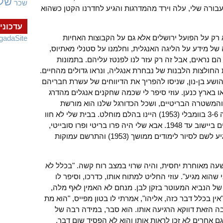
של
שכר
עבורה שלי, עלה וירד מהמדרגות והגיע לחדרנו הקטן כשהוא
עדכוני
לא רק על הפועל ירושלים אלא גם על הקבוצות האחיות
gadaSite
של מידע על הליגה האנגלית, וחלמנו על סטנלי מאתיוס,
ך הם נראים, אבל זה רק עזר לנו לפנטז עליהם. בתמונות
חולצות הלבנות של נבחרת אנגליה, ונראו גדולים מהחיים.
הושע בן-נון, שניסו להפריך את הדיווחים של עשרת חבריהם
ו בארץ כנען. עוזי סיפר לי שכמה שחקנים אנגלים מהדרג
המשטרה הבריטיים, ושכל הכדורגל שלנו הוא מורשת
אנגלית. כאשר הונגריה הביסה את אנגליה 3-6 בוומבלי (1953) היינו בהלם מוחלט. בבית שלי לא חוו
את השנאה לבריטים שאפיינה אנשים רבים ביישוב עד 1948. אבא שלי היה פרו בריטי ופרו סובייטי,
והתייחס בבוז קר לארצות הברית עד שהגיע לשם לסיור לימודים ממושך (1953) והתרשם עמוקות
ה מאוחרת יחסית, והיה שרוי במצב רוח קשה. "בכלל לא
י שהוא מגיע". עוזי החליט למתוח אותו, כדרכו, וסיפר לו
של הנביא המעוטר בזקן לבן. מנחם לא האמין לאף מלה,
ין בכלל דבר כזה, אליהו", אמרתי לו בטון מפייס, "הוא מת
בה הזאת דווקא הרגיעה אותו. הוא סבר, במידה רבה של
ם אחרים לא זכו לראות אותו והוא לא הפסיד שום דבר.