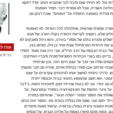
מי גול. לא ראיתי שום סיבה לכך שהנביא הטוב יצדד דווקא
ליגה השנייה, אבל לא אמרתי דבר. תמיד האמנתי
ת מרדתי באמונה התפלה על "הנאחס", שבה דבקו גם
 אגדה עממית שורשית, שחלחלה לכל העדות. לא האמנתי
שולחן שלנו, ויקשיב לקריאת ההגדה בקולו הערב של אבא
ושלים ומנהיג בולט של מפא"י בעירנו, והוא ניהל מאבקים לא
את היהדות כמו מחלל שבת אחר בן גילו, מנחם בגין.
עזרו לנ
י בבית הכנסת של הרב חרל"פ, אבי היה גאה מאוד. חסידי
כל תרומ
בדיוק כמו בוגרי הבחרות הסוציאליסטית וחבריו הוותיקים
קסים שלה אני זוכר עד עצם היום הזה. נכון שניסיתי
נזי מרחוב אבן-ספיר בנחלת אחים, שהיה גם חבר מועצת
כדרכי ניסיתי למשוך אותו לוויכוחים עקרוניים על עצם
רגמטי. הוא חשב שהמופע החגיגי בבית הכנסת ייחרת
א גם יהודי. אני לא בטוח שהייתי זקוק לתזכורת הזאת. ב"דבר
 על עינויי התופת של האינקוויזיציה בספרד ובפורטוגל, על
שאלתי את הספר המוזר "יוסלה הנער", שהודפס במזרח
בילד יתום ועני, שאף מת בגללה בטרם עת. הספר הזה נכתב
סטית והאנטי ציונית בפולין וברוסיה. קראתי מאות סיפורים
נם, וכמה מהם סיפרו באמת על אליהו הנביא, על הנסים