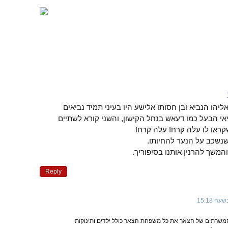
אליהו הנביא ובן חסותו אלישע היו בעיני תמיד נביאים
ם. אחד שוחט 450 נביאי הבעל כמו דעאש בנחל הקישון, והשני קורא לשתיים
קראו לו עלה קרח! עלה קרח!
שנשכב על הנער להחיותו.
המשך להרנין אותנו בסיפוריך.
Reply
המשרתים של הצאר את כל משפחת הצאר כולל ילדים ותינוקות