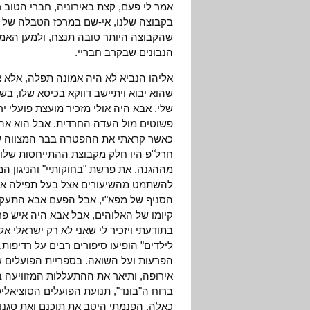
אמר לי פעם, קצת באירוניה, חברי הטוב ר
בקבוצה שלנו, אי-שם במרכז הטבלה של ה
שהקבוצה היותר טובה תנצח, ולמען האמ
הנבונים שבקרב חבריי.
אליהו הנביא לא היה אמונה תפלה, אלא
שהוא יבוא ויתיישב דווקא בכיסא שלו, ב
שלי. אבא היה אולי מזכיר מועצת פועלי יר
פשוטים מול העדה החרדית. אבל הוא אהב 
כאשר קראתי את ההפטרה בבר המצווה של
חרל"פ היו חלק מקבוצת ההתייחסות שלו, 
מההגנה. את פרשת "בחוקותיי" והניגון המ
להשתמט מהשיעורים אצל בעל תפילה אשכ
הסניף של מפא"י, אבל הפעם אבא התעקש. 
קיומו של האלוהים, אבל אבא היה איש פ
בתודעתי ויזכיר לי שאני לא רק ישראלי אל
לילדים" הופיעו סיפורים רבים על רדיפות,
הפּרעות ועל השואה. בספריית הפועלים 
אירופה, ותיאר את ההתעללות המזוויעה 
ברוח ה"בּוּנד", תנועת הפועלים הסוציאלי
כאלה, הפנמתי היטב את תוכנם ואת סגנו