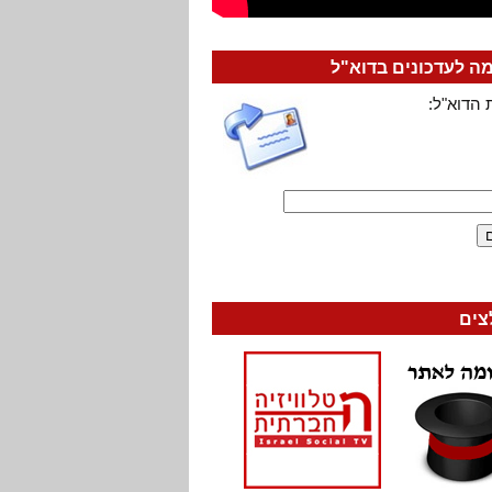
 לעדכונים בדוא"ל
 הדוא"ל:
צים