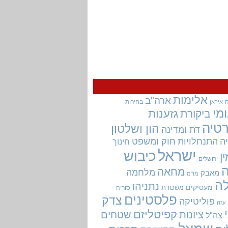
אלימות
ארה"ב
בחירות
איראן
מי
גזענות
ביקורת
טיה
הון ושלטון
דת ומדינה
ה
התנחלויות
חוק ומשפט
חינוך
ישראל
כיבוש
ין
ירושלים
מחאה
מלחמה
מאבק
מו"מ
ה
נתניהו
מעסיקים
משכורת
סוריה
פלסטינים
צדק
פוליטיקה
עזה
קפיטליזם
ציונות
שטחים
צה"ל