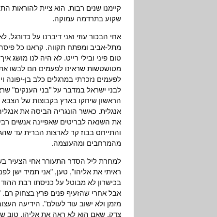
קיימנו שנים רבות. הוא ציית להוראות הת
שקוע בתרדמה עמוקה.
אחי הבכור עוזי ואני דיברנו על כדורגל, 
מתל-אביב ומפתח תקווה. קראנו כל פיסה 
טום פיני ובילי רייט. לא היה לנו מושג אי
מטושטשות שראינו לפעמים הם לבשו את ה
לפעמים נזכרתי במרגלים כלב בן-יפונה וי
לבני ישראל במדבר על "בני הענקים" שרא
הראשון שיחקו בארץ בקבוצות של הצבא ו
מהמרחבים ומהעוצמה.
למחרת ליל הסדר התעורר אחי הצעיר בשע
ראיתי את אליהו", טען, "אני תמיד ישן לפנ
בכישרון לא מבוטל על כניסתו רבת ההוד 
אבל אחרי שהזעיף פנים פרץ בצחוק רם. "א
מזמן ולא ישוב עוד לעולם". הידיעה העצו
צדק, שאם הוא לא ראה את אליהו, טוב שג