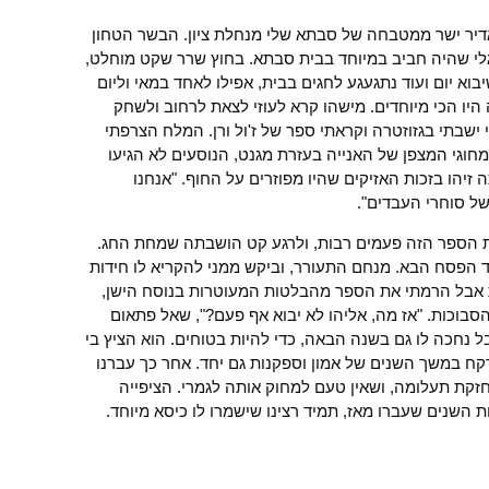
דיר ישר ממטבחה של סבתא שלי מנחלת ציון. הבשר הטחון
גלי שהיה חביב במיוחד בבית סבתא. בחוץ שרר שקט מוחלט,
א יום ועוד נתגעגע לחגים בבית, אפילו לאחד במאי וליום
יו הכי מיוחדים. מישהו קרא לעוזי לצאת לרחוב ולשחק
י ישבתי בגזוזטרה וקראתי ספר של ז'ול ורן. המלח הצרפתי
 מחוגי המצפן של האנייה בעזרת מגנט, הנוסעים לא הגיעו
יהו בזכות האזיקים שהיו מפוזרים על החוף. "אנחנו
ל סוחרי העבדים".
 הספר הזה פעמים רבות, ולרגע קט הושבתה שמחת החג.
ד הפסח הבא. מנחם התעורר, וביקש ממני להקריא לו חידות
ת אבל הרמתי את הספר מהבלטות המעוטרות בנוסח הישן,
הסבוכות. "אז מה, אליהו לא יבוא אף פעם?", שאל פתאום
ל נחכה לו גם בשנה הבאה, כדי להיות בטוחים. הוא הציץ בי
 במשך השנים של אמון וספקנות גם יחד. אחר כך עברנו
חזקת תעלומה, ושאין טעם למחוק אותה לגמרי. הציפייה
 השנים שעברו מאז, תמיד רצינו שישמרו לו כיסא מיוחד.