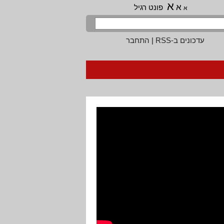
א
א
פונט רגיל
א
עדכונים ב-RSS
|
התחבר