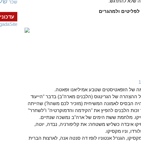
של
ה שלא להתרגש.
שכר
 לפליטים ולמהגרים
עדכוני
gadaSite
ה של הזפאטיסטים שטבע אמיליאנו זפאטה.
ההצהרה של הגרינגוס (הלבנים מארה"ב) בדבר "הייעוד
י" Manifest Destiny שהיה הבסיס לאמונה המשיחית (מזכיר לכם משהו?) שהייתה
זכות הלבנים להפיץ את "הקידמה והדמוקרטיה" ו"לשחרר"
סיקו. מלחמת ששת הימים של ארה"ב נמשכה שנתיים.
 איבדה מקסיקו איבדה כשליש משטחה: את קליפורניה, נבדה, יוטה,
ורדו, וניו מקסיקו.
סיקו, הגנרל אנטוניו לופז דה סנטה אנה, לארצות הברית