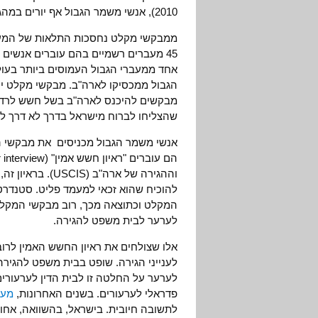
2010), אנשי משמר הגבול אף יורים במהגרים שלטענתם מאיימים על חייהם.
ממבקשי מקלט נחסכות התלאות של המעבר
45 מעברים רשמיים בהם עוברים אנשים בא
הגבול ממכסיקו לארה"ב. מבקשי מקלט יכ
מבקשים להיכנס לארה"ב בשל חשש לרדי
שהצליחו לברוח מישראל בדרך לא דרך לה
אנשי משמר הגבול מכניסים את מבקשי ה
וההגירה של ארה"
להוכיח שהוא זכאי למעמד פליט. סטנדרט
המקלט וכתוצאה מכך, רוב מבקשי המקלט צ
לערער לבית משפט להגירה.
אלו שצולחים את ראיון החשש האמין לרו
לענייני הגירה. שופט בבית משפט להגי
לערער על החלטה זו לבית הדין לערעורים
פדראלי לערעורים. בשנים האחרונות,
מעל
לתשובה חיובית. בישראל, בהשוואה, אחו