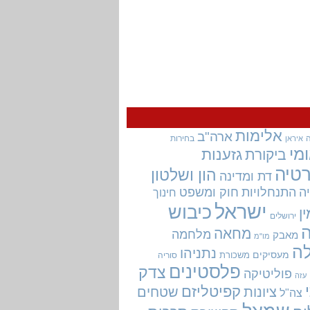
אלימות
ארה"ב
בחירות
איראן
מי
גזענות
ביקורת
טיה
הון ושלטון
דת ומדינה
ה
התנחלויות
חוק ומשפט
חינוך
ישראל
כיבוש
ין
ירושלים
מחאה
מלחמה
מאבק
מו"מ
ה
נתניהו
מעסיקים
משכורת
סוריה
פלסטינים
צדק
פוליטיקה
עזה
קפיטליזם
ציונות
שטחים
צה"ל