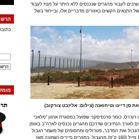
שיכים לעבור מהגרים שנכנסים ללא היתר על מנת לעבוד
ל התנאים הקשים באזורים מדבריים אלו, ובייחוד בשל
הרשמה
כתובת
מומל
 סן דייגו וטיחואנה (צילום: אליזבט צורקוב)
רוג'רס, כומר פרנסיסקני שפועל במסגרת ארגון "מלאכי
מים לאורך הנתיבים שדרכם מהגרים נכנסים לארה"ב באופן
הגבול ואת המדבר, פטרולים ומחסומים של משמר הגבול
האמריקני עלולים לעצרם במרחק של 100 מייל (160 ק"מ) מהגבול. במקרים נדירים (שמונה מאז