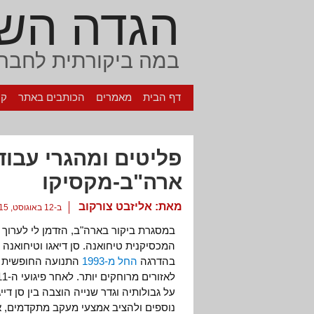
הגדה הש
במה ביקורתית לחברה
דף הבית
מאמרים
הכותבים באתר
קי
פליטים ומהגרי עבוד
ארה"ב-מקסיקו
מאת:
אליזבט צורקוב
ב-12 באוגוסט, 2015
במסגרת ביקור בארה"ב, הזדמן לי לערוך סי
המכסיקנית טיחואנה. סן דיאגו וטיחואנה 
בהדרגה
החל מ-1993
התנועה החופשית ש
נוספים ולהציב אמצעי מעקב מתקדמים, אך 