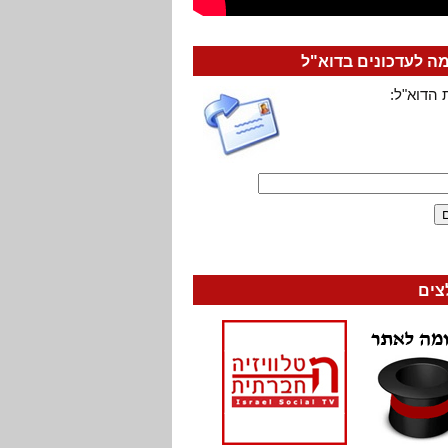
 לעדכונים בדוא"ל
 הדוא"ל:
צים