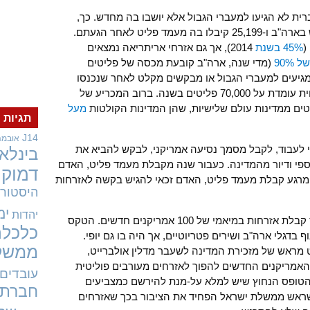
ית לא הגיעו למעברי הגבול אלא יושבו בה מחדש. כך,
, 69,909 פליטים יושבו מחדש בארה"ב ו-25,199 קיבלו בה מעמד פליט לאחר הגעתם.
(
45% בשנת
2014), אך גם אזרחי אריתריאה נמצאים
90%
(מדי שנה, ארה"ב קובעת מכסה של פליטים
יעים למעברי הגבול או מבקשים מקלט לאחר שנכנסו
לארה"ב באמצעות אשרה. המכסה הנוכחית עומדת על 70,000 פליטים בשנה. ברוב המכריע של
ם ממדינות עולם שלישיות, שהן המדינות הקולטות
מעל
תגיות
J14
אובמה
י לעבוד, לקבל מסמך נסיעה אמריקני, לבקש להביא את
בינלאו
פי ודיור מהמדינה. כעבור שנה מקבלת מעמד פליט, האדם
דמוקר
 מרגע קבלת מעמד פליט, האדם זכאי להגיש בקשה לאזרחות
היסטורי
ימ
יהדות
במהלך הביקור בארה"ב נכחתי גם בטקס קבלת אזרחות במיאמי של 100 אמריקנים חדשים. הטקס
כלכלה
בדגלי ארה"ב ושירים פטריוטיים, אך היה בו גם יופי.
ממשל
מראש של מזכירת המדינה לשעבר מדלין אולברייט,
האמריקנים החדשים להפוך לאזרחים מעורבים פוליטית
עובדים
טופס הנחוץ שיש למלא על-מנת להירשם כמצביעים
חברתי
שראש ממשלת ישראל הפחיד את הציבור בכך שאזרחים