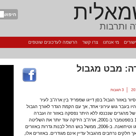
מאלית
חיפוש
 ותרבות
שורים
מי אנחנו
צרו קשר
הרשמה לעדכונים שוטפים
ה: מבט מגבול
3 תגובות
ור באזור הגבול בסן דייגו שמפריד בין ארה"ב לעיר
היו בעבר גוש עירוני אחד, אך עם הקמת הגדר לאורך הגבול
ל מהגרים שנכנסו ללא היתר נפסקה באזור זה ועברה
לאזורים מרוחקים יותר. לאחר פיגועי ה-11 בספטמבר ב-2001, ארה"ב הידקה עוד יותר את השליטה
על גבולותיה וגדר שנייה הוצבה בין סן דייגו וטיחואנה. ב-2006, ממשל בוש החל לבנות גדרות באזורים
חלקים נרחבים מהגבול עדיין אינם מגודרים. באזורים אלו,