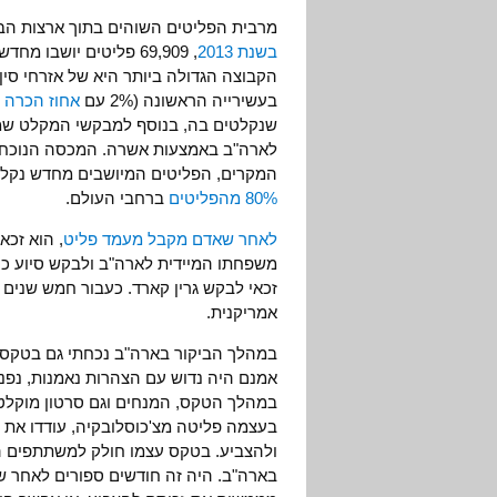
מרבית הפליטים השוהים בתוך ארצות הבר
בשנת 2013
הקבוצה הגדולה ביותר היא של אזרחי סין 
בעשירייה הראשונה (2% עם
אחוז הכרה של 
שנקלטים בה, בנוסף למבקשי המקלט שמג
המקרים, הפליטים המיושבים מחדש נקלטי
80% מהפליטים
ברחבי העולם.
לאחר שאדם מקבל מעמד פליט
, הוא זכא
משפחתו המיידית לארה"ב ולבקש סיוע כס
זכאי לבקש גרין קארד. כעבור חמש שנים
אמריקנית.
אמנם היה נדוש עם הצהרות נאמנות, נפנוף 
במהלך הטקס, המנחים וגם סרטון מוקלט 
בעצמה פליטה מצ'כוסלובקיה, עודדו את 
ולהצביע. בטקס עצמו חולק למשתתפים ה
בארה"ב. היה זה חודשים ספורים לאחר 