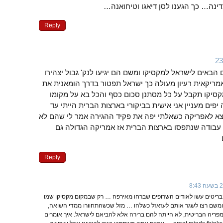
דינה… כך הגענו לסן דיאגו וטיחואנה…
Reply
באים לישראל למקסיקו ומשם הם יגיעו לנק' גבול יצהירו
אמריקאית רעיון מעולה כך ישראל תפטור בדרך הומאנית את
סיקו תקבל על כל מסתנן סכום כסף והכל בא על מקומו
פים מעניין אני אישית בביקורי בארצות הברית הייתי עד
א לאפריקה כשאלתי יפה את פקיד ההגירה אמר לי שהם לא
עבודה שנתפסו בארצות הברית אז אמריקה הגדולה גם
Reply
בריטים עשו לאודים השרופים שברחו מאירפה … רק שבמקום מקסיקו שמו
 ומשם רצו לשגר אותם לעזאזל כשלהו … מזל שכשהתחוורו ממדי השואה,
פריה הבריטית, לא הייתה להם ברירה אלא להביאם לישראל. איך אומרים