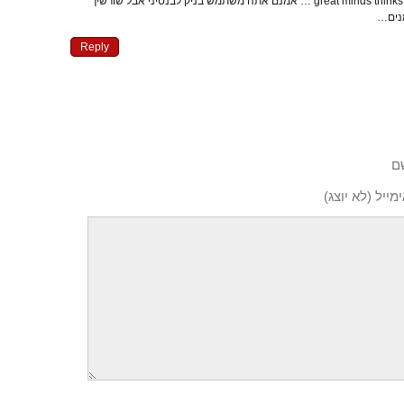
באינגליש, great minds thinks alike … אמנם אתה משתמש בניק לבנטיני אבל שורשיך
נים…
Reply
ם
מייל (לא יוצג)