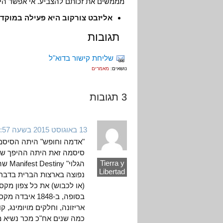
מממשים את זכותם להצביע. אי אפשר הי
אליזבט צורקוב היא פעילה במוקד
תגובות
שליחת קישור בדוא"ל
נושאים:
מאמרים
3 תגובות
13 באוגוסט 2015 בשעה 1:57
"אדמה וחופש" היתה הסיסמ
סיסמה זאת היתה ההיפך של 
Tierra y
הגלו
Libertad
נפוצה בארצות הברית בדבר 
(או לכבוש) את כל צפון מק
בסופה, ב-1848
אריזונה, וחלקים מויומינג, קול
כמה שנים אח"כ מכר נשיא מק