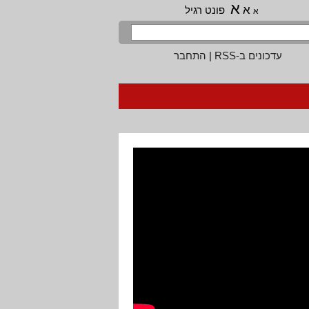
א
א
פונט רגיל
א
עדכונים ב-RSS
|
התחבר