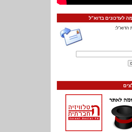
 לעדכונים בדוא"ל
 הדוא"ל:
צים