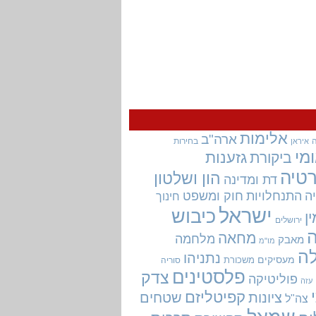
אלימות
ארה"ב
בחירות
איראן
מי
גזענות
ביקורת
טיה
הון ושלטון
דת ומדינה
ה
התנחלויות
חוק ומשפט
חינוך
ישראל
כיבוש
ין
ירושלים
מחאה
מלחמה
מאבק
מו"מ
ה
נתניהו
מעסיקים
משכורת
סוריה
פלסטינים
צדק
פוליטיקה
עזה
קפיטליזם
ציונות
שטחים
צה"ל