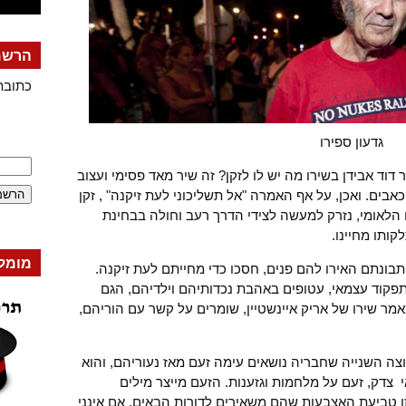
הרשמה
כתובת
גדעון ספירו
ר דוד אבידן בשירו מה יש לו לזקן? זה שיר מאד פסימי ועצוב
אבים. ואכן, על אף האמרה "אל תשליכוני לעת זיקנה" , זקן
הלאומי, נזרק למעשה לצידי הדרך רעב וחולה בבחינת
ותו מחיינו.
מומל
תבונתם האירו להם פנים, חסכו כדי מחייתם לעת זיקנה.
פקוד עצמאי, עטופים באהבת נכדותיהם וילדיהם, הגם
מר שירו של אריק איינשטיין, שומרים על קשר עם הוריהם,
צה השנייה שחבריה נושאים עימה זעם מאז נעוריהם, והוא
 צדק, זעם על מלחמות וגזענות. הזעם מייצר מילים
ו טביעת האצבעות שהם משאירים לדורות הבאים. אם אינני