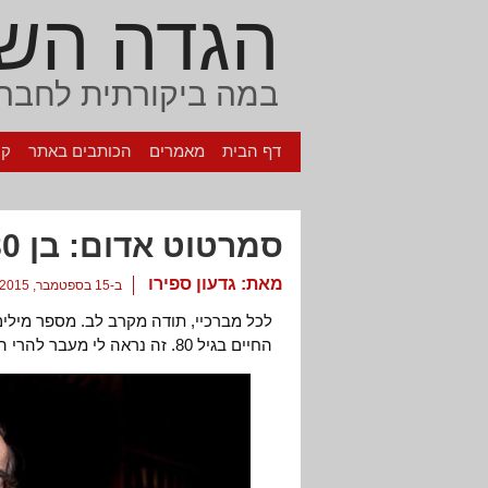
הגדה הש
במה ביקורתית לחברה
דף הבית
מאמרים
הכותבים באתר
קי
סמרטוט אדום: בן 80
מאת:
גדעון ספירו
ב-15 בספטמבר, 2015
החיים בגיל 80. זה נראה לי מעבר להרי החושך…