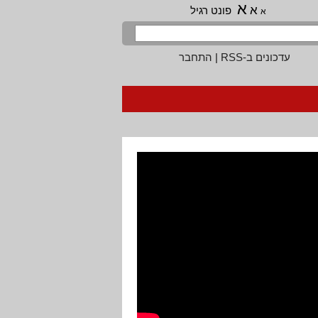
א
א
פונט רגיל
א
עדכונים ב-RSS
|
התחבר