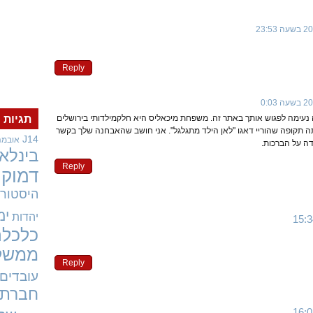
Reply
 נעימה לפגוש אותך באתר זה. משפחת מיכאליס היא חלקמילדותי בירושלים
תגיות
ה תקופה שהוריי דאגו "לאן הילד מתגלגל". אני חושב שהאבחנה שלך בקשר
J14
אובמה
ודה על הברכות.
בינלאו
Reply
דמוקר
היסטורי
ימ
יהדות
כלכלה
ממשל
Reply
עובדים
חברתי