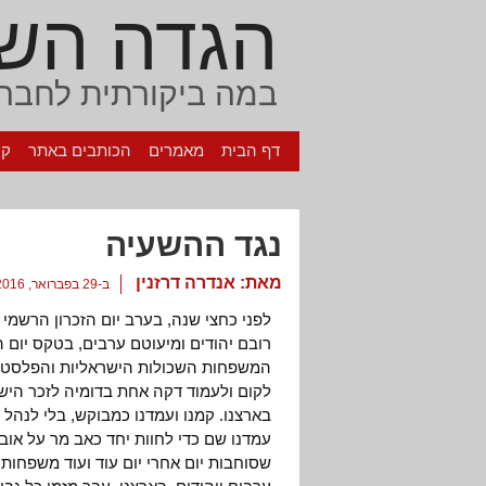
הגדה הש
במה ביקורתית לחברה
דף הבית
מאמרים
הכותבים באתר
קי
נגד ההשעיה
מאת:
אנדרה דרזנין
ב-29 בפברואר, 2016
לפני כחצי שנה, בערב יום הזכרון הרשמי
רובם יהודים ומיעוטם ערבים, בטקס יום ה
המשפחות השכולות הישראליות והפלסטינ
לקום ולעמוד דקה אחת בדומיה לזכר היש
בארצנו. קמנו ועמדנו כמבוקש, בלי לנהל
עמדנו שם כדי לחוות יחד כאב מר על אוב
שסוחבות יום אחרי יום עוד ועוד משפחות 