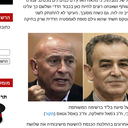
ול של נסבלות, כי מלאה הארץ דם כמים לים מכסים. עמדנו
שותף ושאנחנו רוצים לחיות כאן בכבוד הדדי ושלשם כך עלינו
יב זה לזה, גם כשזה מסובך. העיקר לא להתנתק לשני
הרשמה
הטקס חשתי שהוא גילם מופת לאמפטיה הדדית שרק בחיקה
כתובת
מומל
ל סיעת בל"ד ברשימה המשותפת
בי, ח"כ ג'מאל זחאלקה, וח"כ באסל גטאס (
מקור
)
אחרונים בהחלטת הכנסת להשעות מישיבותיה את שלושת