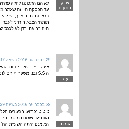
צדוק
לא הם התכוננו לחלק פרחי
התקוה
עד הפסקה הזו זה שאתה מזד
ברצינות יתרה מכך, יש להז
תותחי הצבא הירדני לעבר 
הזהירה את ירדן לא לכנס ל
29 בפברואר 2016 בשעה 17:47
איזה יופי. ניצולי מחנות ה
ה S.S ובני משפחותיהם לזכר הנספים במלחמת העולם השניה.
ע.ג.
29 בפברואר 2016 בשעה 21:39
ציטוט "כידוע, הצעירים הלל
מוות את שוטרת משמר הגבו
אמיתי
האומנם היתה השעיית הח"כ