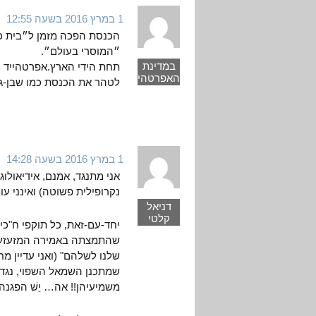
1 במרץ 2016 בשעה 12:55
הכנסת הפכה מזמן ל״בית כ
״המוסרי בעולם״.
במדינת
תחת הידי הארץ.אפרטהייד 
האפרטהייד
לטהר את הכנסת כמו שבן-גור
1 במרץ 2016 בשעה 14:28
אני מתנגד, אמנם, אידיאולוג
נקרופילית פשוטה) ואינני עו
דניאל
קלטי
יחד-עם-זאת, כל תוקפי ח"כי
שהתמצתה באמירה המזעזעת, 
שלנו לשלהם" (ואני עדיין מ
שמתכנן השמאל השפוי, נגד ה
משמיעיהן!! אה… יֵשׁ הפגנה 