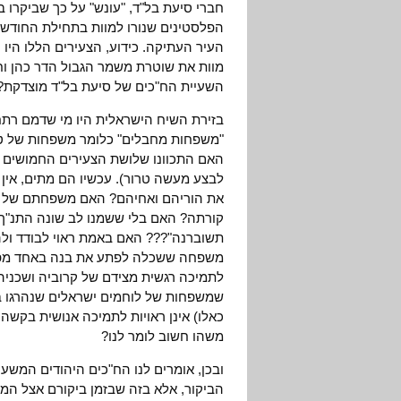
חברי סיעת בל"ד, "עונש" על כך שביקרו 
הפלסטינים שנורו למוות בתחילת החודש
העיר העתיקה. כידוע, הצעירים הללו היו
מוות את שוטרת משמר הגבול הדר כהן ו
השעיית הח"כים של סיעת בל"ד מוצדקת?
בזירת השיח הישראלית היו מי שדמם רתח 
"משפחות מחבלים" כלומר משפחות של טרו
האם התכוונו שלושת הצעירים החמושים ל
לבצע מעשה טרור). עכשיו הם מתים, אין 
את הוריהם ואחיהם? האם משפחתם של יג
קורתה? האם בלי ששמנו לב שונה התנ"ך של
תשוברנה"??? האם באמת ראוי לבודד ול
משפחה ששכלה לפתע את בנה באחד מפיתו
לתמיכה רגשית מצידם של קרוביה ושכניה 
שמשפחות של לוחמים ישראלים שנהרגו במה
כאלו) אינן ראויות לתמיכה אנושית בקשה
משהו חשוב לומר לנו?
ובכן, אומרים לנו הח"כים היהודים המשע
הביקור, אלא בזה שבזמן ביקורם אצל המ