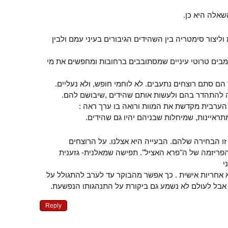
אלה היא כן.
צור סימטריה בין השהידים הגיבורים בעיני עמם ולבין
ומבים טרוטי עיניים שמסתובבים ברחובות ומחפשים את מי
 הם סתם רוצחים נתעבים. לא לוחמי חופש, ולא נעליים.
 להתהדר בהם ולעשות אותם שהידים ,שיבושם להם.
ערבית מקדשת את המוות ורואה בו ערך ראה :
זו הבחירה שלהם. הבעייה היא אצלנו. על הרוצחים
ריזמה של ה"פרא האציל". תפישה שמאלנית- גזענית
י
א אחריות אישית . כך אפשר מהבוקר עד לערב להתגולל על
) אבל לעולם לא נשמע גם ביקורת על התנהגותו הנפשעת.
Reply