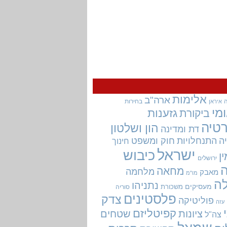
אלימות
ארה"ב
בחירות
איראן
מי
גזענות
ביקורת
טיה
הון ושלטון
דת ומדינה
ה
התנחלויות
חוק ומשפט
חינוך
ישראל
כיבוש
ין
ירושלים
מחאה
מלחמה
מאבק
מו"מ
ה
נתניהו
מעסיקים
משכורת
סוריה
פלסטינים
צדק
פוליטיקה
עזה
קפיטליזם
ציונות
שטחים
צה"ל