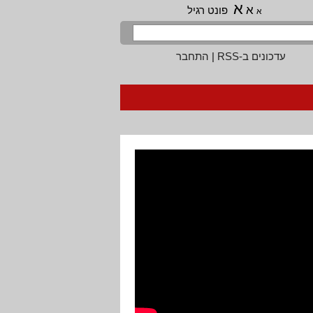
א
א
פונט רגיל
א
עדכונים ב-RSS
|
התחבר