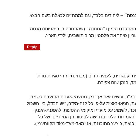
נסת״ – ליהודים בלבד, וגם למתחזים לכאלה בשם הבצא
המתקדם הימין ו״המחנה״ (שמתחרה בו בימניותו) מנסה
יון טיהר את פלסטין מרוב תושביה, ילידי הארץ.
Reply
ית וקטגורית, לעמידת-דום (מבחינתי, זוהי סגידת-מוות
מד, בזמן שום צפירה.
 בל"ד, עושים זאת אך ורק, מטעמי גזענות מתועבת לשמהּ,
הניאו-נאצית על-פי כל קנה-מידה, "יש הבדל, בין השכול
חכה, לשמוע על מועדי ומיקומי ההסעות, להפגנת-הענק,
אמירות הללו, בדרישה לפיטוריהן המיידיים, של כל
כזאת, כן??? מתוכננת, אני מאד-מאד-מְאֹד מקווה???).