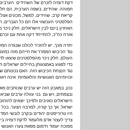
דקת דומיה לזכרם של השהידים הערבים-
תמוהה. שהידים, בשפה הערבית, הם חל
קריאת קרב. שהידים, למשל, מכונים אצל
הפלסטיני העכשווי אלו הם כל הגברים, 
האחרון בינם לבין הישראלים, חלק ניכר מ
אזרח כח"כ, להתייחד דקה אחת עם זכרם 
יתרה מכך, יש להזכיר לכולנו שבגדה המ
נגד הכיבוש הממרר את חייהם מזה כמעט 
העולם. חלק ניכר מהפלסטינים שיצאו לד
כדי לפגוע באמצעותן בחיילים ישראלים ח
נגד הנצחת הכיבוש הזה. האם נכונותם 
זכויותיהם האנושיות והלאומיות אינה רא
נכון, במאבק הזה יש ערבים שכותבים מא
ובצמתים, ויש גם בני עוולה ערבים שבי
הישראלים כאויבים ולפיכך יוצאים להורג
ישראל. אך כך קורה, למרבה הצער, בכל 
היו טרוריסטים יהודים ובקרב לובשי המד
צריך לעצור אדם מלעמוד לדקת דומיה ביו
מפוכח יעמוד וידמום מפאת צערו האנושי 