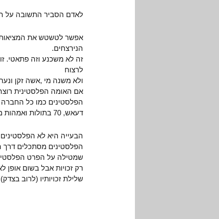
לאדם הסביר התשובה על הש
אפשר לטשטש את המציאות ולי
הנירצחים.
זה לא משכנע וזה פתאטי. ז
לרצוח
ולא משנה מי ,אשה זקן ונער
אם האומה הפלסטינית רוצה
הפלסטינים כמו כל החברה ה
דעאש, 70 בתולות ואמהות מתראיינות, שמיחלות שבניהם יהיו גם שהידים.
הבעייה היא לא הפלסטינים 
הפלסטינים מסתכלים דרך הפ
שמטילה על הפרט הפלסטינ
רק זכויות אבל בשום אופן ל
שלילת זכויותיו (לרוב בצדק