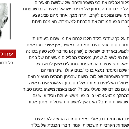
ביקור אבלים את בני משפחותיהם של שלושת הצעירים
 על ידי כוחות הבטחון של מדינת ישראל בשער שכם שבפתח
 חמושים ומוכנים לקרב. יתרה מכך, אחד מהם פצע פצעי
חברו פצע חמורות את חברתה למשמרת. האומנם היתה
על כך שח"כי בל"ד הלכו לנחם את מי שכונו בעיתונות
ריסטים. זוהי טענה תמוהה. ראשית, אין איש יודע באמת
פגוע באזרחים ישראלים (שרק אז מדובר ללא ספק בכוונה
עזרו לנ
את מי לשאול. שנית, מאימתי מפלילים מעשיהם של בנים
כל תרומ
אל וחגי עמיר היא משפחת-מחבלים שאין לבוא בצל
נו ומעתה נמצא בו כי "בנים עוולו ושיני הוריהם
הדיר משפחות שכולות משום שבניהן המתים חטאו? האם
ליו האלימים במיוחד של הסכסוך הלאומי אינה ראויה
וגם מצידם של פעילי ציבור? האם באמת מישהו בינינו סבור
לך מבצע צבאי בו בוצעו מעשי-עוולה (וכידוע יש גם
 שבשעות חייהם? האם אין למשפחות שכולות, מתוך אסונן,
ים, מורתחי-הדם, אולי באמת טמונה הבעיה לא בעצם
שפחות הערביות השכולות, עמדו חברי הכנסת של בל"ד