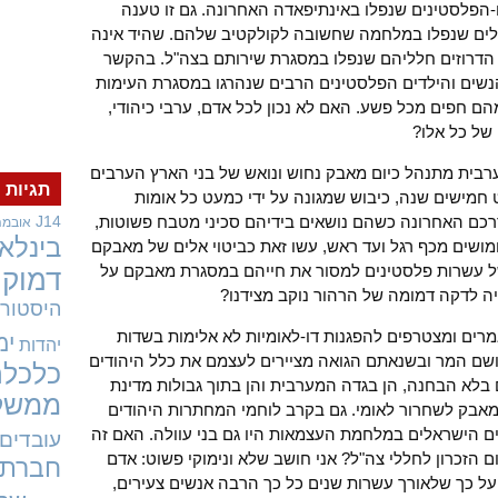
הפלסטינים שנפלו באינתיפאדה האחרונה. גם זו טענה
לים שנפלו במלחמה שחשובה לקולקטיב שלהם. שהיד אינה
 הדרוזים חלליהם שנפלו במסגרת שירותם בצה"ל. בהקשר
הנשים והילדים הפלסטינים הרבים שנהרגו במסגרת העימות
הם חפים מכל פשע. האם לא נכון לכל אדם, ערבי כיהודי,
של כל אלו?
ערבית מתנהל כיום מאבק נחוש ונואש של בני הארץ הערבים
תגיות
חמישים שנה, כיבוש שמגונה על ידי כמעט כל אומות
רכם האחרונה כשהם נושאים בידיהם סכיני מטבח פשוטות,
J14
אובמה
בינלאו
מושים מכף רגל ועד ראש, עשו זאת כביטוי אלים של מאבקם
של עשרות פלסטינים למסור את חייהם במסגרת מאבקם על
דמוקר
ויה לדקה דמומה של הרהור נוקב מצידנו?
היסטורי
מרים ומצטרפים להפגנות דו-לאומיות לא אלימות בשדות
ימ
יהדות
אושם המר ובשנאתם הגואה מציירים לעצמם את כלל היהודים
כלכלה
ם בלא הבחנה, הן בגדה המערבית והן בתוך גבולות מדינת
ממשל
מאבק לשחרור לאומי. גם בקרב לוחמי המחתרות היהודים
ים הישראלים במלחמת העצמאות היו גם בני עוולה. האם זה
עובדים
ם הזכרון לחללי צה"ל? אני חושב שלא ונימוקי פשוט: אדם
חברתי
על כך שלאורך עשרות שנים כל כך הרבה אנשים צעירים,