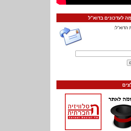
 לעדכונים בדוא"ל
 הדוא"ל:
צים