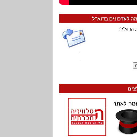
 לעדכונים בדוא"ל
 הדוא"ל:
צים