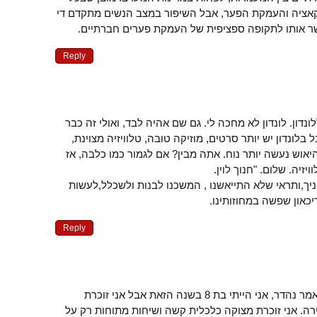
קאציה והעמקת הפער, אבל השיפור במצב הנשים מתקדם די
ר אותו לתקופה ספציפית של העמקת פערים חברתיים.
Reply
נדון. לונדון לא מחכה לי. גם שם אהיה לבד, ואולי זה כבר
 בלונדון יש יותר סרטים, מוזיקה טובה, טלוויזיה מצוינת,
יאוש נעשה יותר נוח. אתה מבין? אם לגמור כמו כלבה, אז
זיה. שלום. "חנוך לוין.
יניך,ותראי שלא התייאשנו , המשכנו לבנות ולשכלל,לעשות
יכאון שפשה במחוזותינו.
Reply
וואו חדווה! ברוכה הבאה! מאמר נהדר, אני הייתי בת 8 בשנה הזאת אבל אני זוכרת
רה. אני זוכרת מצוקה כלכלית קשה ושיחות מתוחות רק על