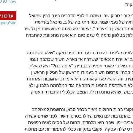
של
שכר
קה".
 קובץ סרוק שבו נשמרו חילופי הדברים בינה לבין שמואל
עדכוני
זיה של נעמי שמר, כמו התגובה של ב. מיכאל ב
ידיעות
gadaSite
עמוד ראשון ב'מעריב'". יעקובי לא היתה משועשעת מן ה"שיר
ות בטלפון נדמה לי שגם כיום היא אינה מתכוונת להתבדח
פסיכולוגיה קלינית ובעלת תודעה חברתית חזקה "שלא השתנתה
טב "אווירת הנכאים" ששררה אז בארץ. השיר שכתבה נעמי
 פוליטי לאומי ותמיכה בבנייה. "איפה בנו?" היא שואלת,
יבבה". פרסום השיר בעמודו הראשון של הגיליון הראשון
ת. וזה הרגיז לא רק אותה, היא אומרת. התגובות האחרות
 לא השתתפה בהפגנות המחאה נגד המלחמה בלבנון, ולא
בוש, שהיא מתנגדת לו. המצב הכלכלי והחברתי העסיק
ובי בבית החולים מאיר בכפר סבא, ונחשפה למצוקתם
ד בהתנדבות עם נשים שחלו בסרטן השד. לפני שתים-עשרה
יב–יפו, שבה היא מלמדת, תחום של פסיכולוגיה רפואית
ורט שלה עסקה יעקובי בתקווה ככלי להתמודדות עם מחלות,