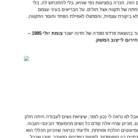
הזה. הכרה במציאות כפי שהיא, בלי להתכחש לה, בלי
יחתה של תקווה אצל חולים. על הבריאים בעיני עצמם
א ביקורת עצמית, והסתגלו לאפילת הפחד וחוסר התקווה,
ור בהוצאת פרדס ספרה של חדוה ישכר
צומת יולי 1985 –
חירום לייצוב המשק
.
ל לא נראה לי נכון לומר, שיציאת נשים לעבודה היתה חלק
מכיוון שהיו אלה קודם כל נשים מהמעמד הבינוני-הגבוה.
ומיעוטים הולכת ופוחתת, ולדעתי כנראה שהכיוון הכללי הוא
יים בין המעמדות, לפחות במדינות המערב. מובן שבכל