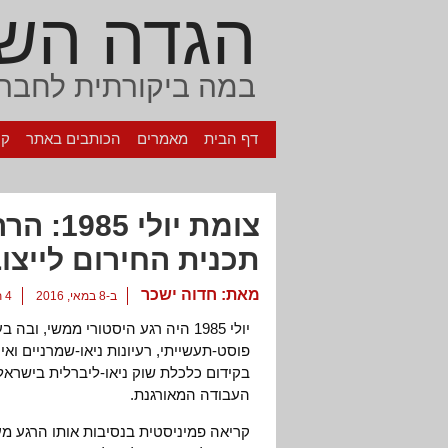
הגדה הש
במה ביקורתית לחברה
דף הבית
מאמרים
הכותבים באתר
קי
צומת יו
תכנית החירום לייצ
מאת:
חדוה ישכר
ב-8 במאי, 2016
4 תגובות
יולי 1985 היה רגע היסטורי ממשי,
פוסט-תעשייתי, רעיונות ניאו-שמרניים ואי
בקידום כלכלת שוק ניאו-ליברלית בישראל
העבודה המאורגנת.
קריאה פמיניסטית בנסיבות אותו הרגע 