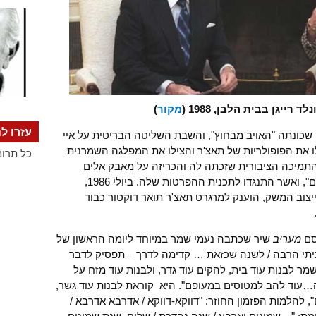
 רייגן בבית הלבן, 1988 (
מקור
)
עזרו לנ
 שכונתה "האויב מבחוץ", והשבת השליטה הבריטית על איי
לו את הפופולריות של תאצ'ר והצילו את המפלגה השמרנית
כל תרומ
תמיכה הציבורית שזכתה לה והכריזה על מאבק אלים
באיגודים המקצועיים שכונו "האויב מבפנים", ואשר התנגדו לתכנית ההפרטות שלה. ביולי 1986,
צוב המשק, הוענק למרגרט תאצ'ר תואר דוקטור כבוד
רסם
מעריב
שיר שכתבה נעמי שמר במיוחד ליומה הראשון של
 חיכיתי הרבה / לשנה שכזאת … קדימה לדרך – תפסיק לדבר
 לבנות עוד בית, להקים עוד גדר, ולבנות עוד מזח על
ה…עוד להב למטוסים במעופם". היא קוראת לבנות עוד גשר,
, להלמות הפזמון החוזר: "דווקא-דווקא / אדרבא אדרבא /