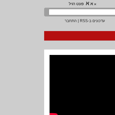
א
א
פונט רגיל
א
עדכונים ב-RSS
|
התחבר