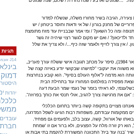
מת: "…שמונים וארבע / שנה נהדרת / שלום, שנת שמונים
ת צעירה, הגיבה בשיר מחורז משלה, שנשלח למדור
ריים של מחנק בגרון / של אי ודאות וחוסר ביטחון / יש
נופה ומה כל השאון? / ומי אמר שבבניית עוד מזח מתומצת
ד ולדיכאון? / ואם יש מקום לגשר רצוי שיהיה זה גשר
 / אין צורך לזייף ולאמר שזה כיף…/ ולא צריך את שלל
תגיות
J14
אובמה
מעריב
,
בינלאו
א משווה את יעקובי "למישהו שבקושי יודע באיזה קצה של
דמוקר
ותה הוא מדמה ל"אלוף העולם בסיוף". הוא קובע בנחרצות
יוצאת מפסידה בפולמוס המחורז עוד בתחילת הבית
היסטורי
י כשלעצמי, לא ראיתי בזמר של נעמי שמר הבעת דעה
ימ
יהדות
"אם את מרגישה צורך להגיב, אולי תנסי את כוחך בפרוזה".
כלכלה
שאנחנו מצויים בתקופה קשה ביותר בתחום הכלכלי
ממשל
ים ממקומות עבודתם, משפחות רבות הגיעו לשפל המדרגה,
עובדים
בואתו של אורוול, קשה, עצוב בלב, ולפעמים גם מפחיד.
חברתי
 הוא רק זורה מלח על הפצעים, ולא ברור אם זו 'שמחת
השיר 'בנה עוד בית' התכוונה המשוררת להקמת בתי אבות או