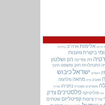
אלימות
ארה"ב
בחירות
איראן
מי
גזענות
ביקורת
טיה
הון ושלטון
דת ומדינה
ה
התנחלויות
חוק ומשפט
חינוך
ישראל
כיבוש
ין
ירושלים
מחאה
מלחמה
מאבק
מו"מ
ה
נתניהו
מעסיקים
משכורת
סוריה
פלסטינים
צדק
פוליטיקה
עזה
קפיטליזם
ציונות
שטחים
צה"ל