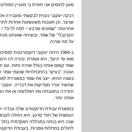
מעון לחוסים אני חוזרת בי מעניין הפוליטי
רבקה יעקובי נענית לבקשתי ומעבירה אלי
שניצר, וכן תגובות משעשעות אחרות לחרו
אחרונות
: "שמונים וארבע – למה לריב? / 
הקרנבלי" של שמר, ובשיחה שאנחנו מנהל
על מה שהיה.
ב-1984 היתה יעקובי דוקטורנטית ל
מאז עד היום", היא אומרת. זכורה לה הי
שמר קומם אותה בגלל שהיה זחוח, עם יסוד
ועונה: "בעיקר בהתנחלויות שנעמי שמר ח
בשנה ההיא, ייצב את שמר כמשוררת לאומי
שהשיר עורר מצדיקות את דבריה. יעקובי
הזכירה בתגובתה את המלחמה או את הכי
אותה יותר.
במסגרת עבודת הדוקטורט שלה עבדה יעק
הנפשית של חולי סרטן. היא החלה לעבו
שנה היא בנתה במכללה האקדמית בתל אב
לחולים במחלות גופניות. בעבודת הדוקט