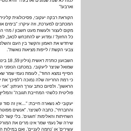
למה לא שנת שמונים וארבע?!" והיא מסיי
וארבע!"
הקוראת רבקה יעקובי, פסיכולוגית קליני
המכתבים למערכת, וזה עיקרו: "בימים אפרו
מקום לעצור ולעשות מעט חשבון / מהי הת
כל החזון? / ומדוע יש להתכחש לכאב, לפח
שיחדש את האמון והקשר בין העם והשלטון.
צבעי הקשת / לייפות מציאות נואשת".
השבועון
כותרת ראשית
(גיליון 59, 18 בינואר 1984), סיפר על מכתב תגובה אישי ששלח עורך
שמואל שניצר ליעקובי. במכתבו הנזפני הו
הסייף נמצא החוד", לעומת נעמי שמר שא
כי רמת החריזה שלה נמוכה ו"לפיכך את 
הראשון". ולסיום כותב עורך העיתון: "אנ
פוליטית כלשהי המחייבת תגובה" והמליץ: 
יעקובי לא נשארה חייבת: "…אין זה סוד 
והחברתי", כתבה לשניצר. "אנשים מפוטר
השחיתות והאלימות 'חוגגים'. בלי קשר לנ
שירה של נעמי שמר אינו מרים את המורל,
עשירים' או 'נחמה לעניים'. ואם במילות 