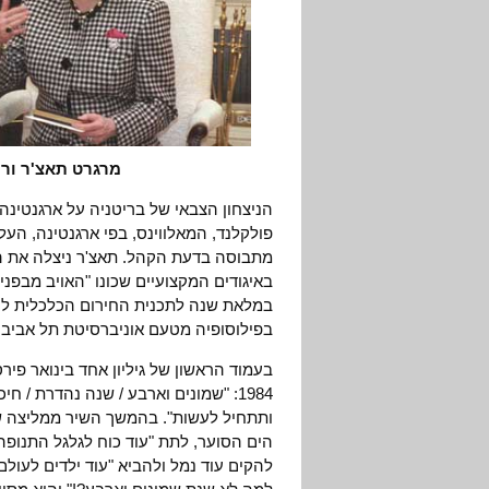
מרגרט תאצ'ר ורונלד
הניצחון הצבאי של בריטניה על ארגנטינה
פולקלנד, המאלווינס, בפי ארגנטינה, הע
מתבוסה בדעת הקהל. תאצ'ר ניצלה את ה
במלאת שנה לתכנית החירום הכלכלית ליי
בפילוסופיה מטעם אוניברסיטת תל אביב.
בעמוד הראשון של גיליון אחד בינואר פי
1984: "שמונים וארבע / שנה נהדרת /
ותתחיל לעשות". בהמשך השיר ממליצה שמר
הים הסוער, לתת "עוד כוח לגלגל התנופ
להקים עוד נמל ולהביא "עוד ילדים לעולם"