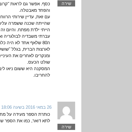
שירה
כסף. אפשר גם לראות "קרובי
והפחד מאבטלה.
עם זאת, עדיין שירותי הרווח
שהייתה שכנה ששמרה עלינו 
הייתי ילדת מפתח. והיום זה 
ה80 שלאף אחד לא היה כ
לארצות הברית, בגלל "שושל
שולט הכעס.
המסקנה היא ששום ניאו ליבר
להחריבו.
26 במאי 2016 בשעה 18:06
כותרת הספר מעידה על מחקר
לתא דואר, כמו את הספר של
שירה