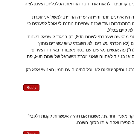
ם קרובים" ולראות את חוסר הוודאות הכלכלית, האינפלציה
ה היו איתנים יותר והייתה עזרה הדדית. למשל אני זוכרת
בהתנדבות ועוד שכנה שהייתה נותנת לי אוכל לפעמים כי
לא קיים בכלל.
עברתי משבדיה לבולגריה ואני מרגישה שעברתי לשנות ה80, רק בניגוד לישראל בשנות
לום (לא הכרתי עשירים ולא חשבתי שיש עשירים מחוץ
ת") פה אנשים מגיעים עם כסף מעבודה באיחוד האירופי
ומנקרים לאחרים את העיניים אז בניגוד לאחווה שאני זוכרת מישראל של שנות ה80, פה
טניזם/קפיטליזם לא יוכל להיטיב עם המין האנושי אלא רק
Reply
 מעניין וחדשני. אשמח אם תהיה אפשרות לקנות ולקבל
 ספירו ואקח אותו בסוף השנה.