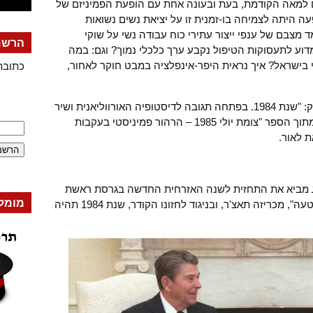
ם למאה הקודמת, בעת ובעונה אחת עם הופעת הפמיניזם של
ה היתה לצמיחה בו-זמנית זו על יציאת נשים נשואות
צבם של ענפי ייצור עתירי כוח עבודה נשי על שוקי
הרשמה
דוע לתעסוקות הטיפול נקבע ערך כלכלי נמוך? וגם: במה
בישראל? איך נראית היפר-אינפלציה במבט חוקר לאחור,
כתובת
הקטע שבחרנו להביא כאן פותח את הפרק: "שנת 1984. בפתחה תגובה לדיסטופיה האורווליאנית ושיר
של נעמי שמר ובסופה ממשלת אחדות", מתוך הספר "צומת יולי 1985 – הרהור פמיניסטי בעקבות
 לאור.
מביא את התחזית לשנה האזרחית החדשה בגרסת ראשת
מומל
ממשלת בריטניה, מרגרט תאצ'ר. "אורוול טעה", מכריזה תאצ'ר, ובניגוד לחזונו הקודר, שנת 1984 תהיה