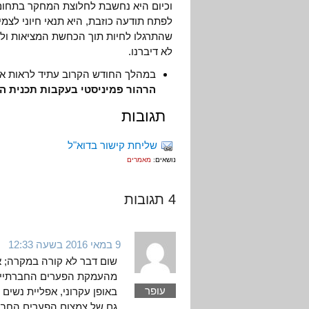
וכיום היא נחשבת לחלוצת המחקר בתחום 
לפתח תודעה כוזבת, היא תנאי חיוני לצמ
שהתרגלו לחיות תוך הכחשת המציאות ולל
לא דיברנו.
במהלך החודש הקרוב עתיד לראות א
הרהור פמיניסטי בעקבות תכנית ה
תגובות
שליחת קישור בדוא"ל
נושאים:
מאמרים
4 תגובות
9 במאי 2016 בשעה 12:33
שום דבר לא קורה במקרה; אב
מהעמקת הפערים החברתיים, 
עופר
באופן עקרוני, אפליית נשים 
גם של צמצום הפערים החברת