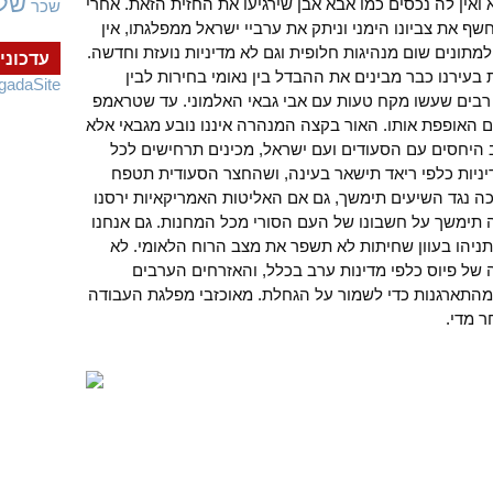
של
 ואין לה נכסים כמו אבא אבן שירגיעו את החזית הזאת. אחרי
שכר
את צביונו הימני וניתק את ערביי ישראל ממפלגתו, אין
למתונים שום מנהיגות חלופית וגם לא מדיניות נועזת וחדשה.
עדכוני
בעירנו כבר מבינים את ההבדל בין נאומי בחירות לבין
gadaSite
 רבים שעשו מקח טעות עם אבי גבאי האלמוני. עד שטראמפ
ם האופפת אותו. האור בקצה המנהרה איננו נובע מגבאי אלא
ה את טיב היחסים עם הסעודים ועם ישראל, מכינים תרחישים לכל
יניות כלפי ריאד תישאר בעינה, ושהחצר הסעודית תטפח
ה נגד השיעים תימשך, גם אם האליטות האמריקאיות ירסנו
ה תימשך על חשבונו של העם הסורי מכל המחנות. גם אנחנו
ניהו בעוון שחיתות לא תשפר את מצב הרוח הלאומי. לא
של פיוס כלפי מדינות ערב בכלל, והאזרחים הערבים
מהתארגנות כדי לשמור על הגחלת. מאוכזבי מפלגת העבודה
ר מדי.