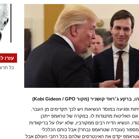
עזרו לנ
כל תרומ
׳ראד קושניר (מקור Kobi Gideon / GPO)
תות ופגיעה במוסד הנשיאות ויש לכך תקדימים מן העבר.
ם האליטות מתנגדות לו. במקרה של טראמפ ייתכן
דו. הנשיא הדיח רבים ממקורביו, שלא יעלו על בריקאדות
 מספור (עובדה שטראמפ נבחר!) אבל כוחם הכלכלי
וו שטראמפ יקדם את האינטרסים שלהם בכל רחבי העולם אבל