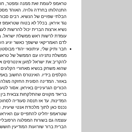
טראמפ לעומת זאת ממנה ומפטר, חות
התנהלותו בחרדה גלויה. האוהד מספר
הבלתי שפויים של הנשיא. רבים סבורי
נגד איראן. בכלל לא בטוח שטראמפ זק
נשיא ארצות הברית יכול להרשות לעצמ
עומדת לרשות ראש ממשלת ישראל. ב
לדם האמריקאי שישפך כאשר יגיע העי
חבר ותיק שלי, עיתונאי יהודי מבוסט
ממשלת נתניהו עם הממשל של טראמפ.
להקריב את ישראל למען אינטרסים אמי
שהוא משחק בנשיא מאחורי הקלעים כ
הקלפים בידיו. האינטרס החשוב באמת
באזור. המדינה הסונית החזקה מגלה 
הכורים הגרעיניים באיראן. אסור לטע
בריאד מקווים שהתלקחות צבאית בין 
המדינות. עד אז תנסה סעודיה לסחוט 
נכנס כאן לתוך מלכודת אנטי שיעית, 
שטראמפ יחליט להתפייס עם האיראנים, 
עוצמה גם בשורות המפלגה הרפובליק
הברית ברור שזרועות המודיעין חוששי