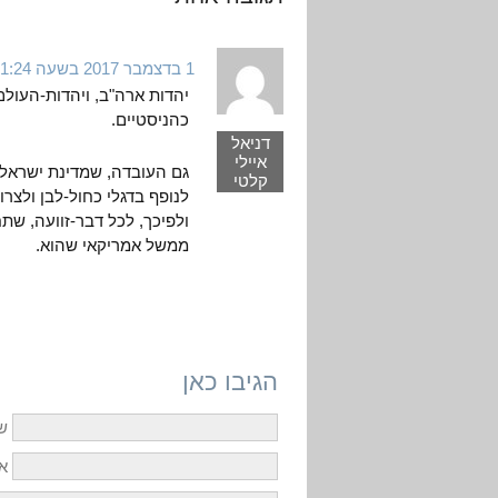
1 בדצמבר 2017 בשעה 11:24
יהדות ארה"ב, ויהדות-העולם 
כהניסטיים.
דניאל
איילי
גם העובדה, שמדינת ישראל,
קלטי
לנופף בדגלי כחול-לבן ולצר
ולפיכך, לכל דבר-זוועה, שתח
ממשל אמריקאי שהוא.
הגיבו כאן
ש
אי