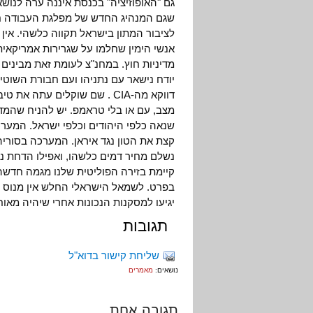
גם "האופוזיציה" בכנסת איננה ערה לנושא
שגם המנהיג החדש של מפלגת העבודה חשף 
לציבור המתון בישראל תקווה כלשהי. אין 
אנשי הימין שחלמו על שגרירות אמריקאית 
מדיניות חוץ. במחנ"צ לעומת זאת מבינים
יודח נישאר עם נתניהו ועם חבורת השוטי
דווקא מה-CIA . שם שוקלים עת
מצב, עם או בלי טראמפ. יש להניח שהמד
שנאה כלפי היהודים וכלפי ישראל. המערכ
קצת את הטון נגד איראן. המערכה בסורי
נשלם מחיר דמים כלשהו, ואפילו הדחת נת
קיימת בזירה הפוליטית שלנו מגמה חדשה 
בפרט. לשמאל הישראלי החלש אין מנוס 
יגיעו למסקנות הנכונות אחרי שיהיה מאוח
תגובות
שליחת קישור בדוא"ל
נושאים:
מאמרים
תגובה אחת