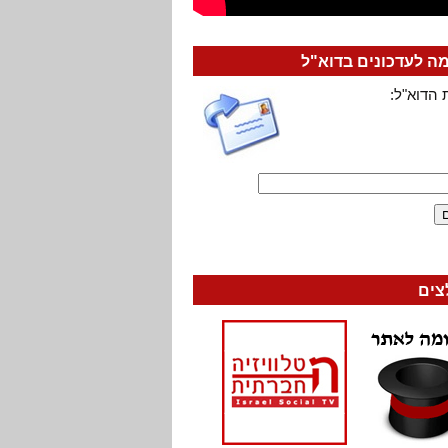
 לעדכונים בדוא"ל
 הדוא"ל:
צים