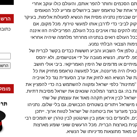
ם הסכמים וחותר להפר אותם, והעולם כולו עוקב אחרי
 אחת של טראמפ יושב בירושלים ומריע לכל הנאומים
ם שבנימין נתניהו מסית את הנשיא לפעולות אלימות, בעיקר
הרשמה
וק לביבי כדי לדרבן אותו למעשי טירוף. מכל מקום, אם
כתובת
ו להקים נגדו אויבים בכל העולם, הפריבילגיה הזו איננה
כל העולם רואים בנתניהו מחרחר מלחמה שיהיה אחראי
מות הצבאי הבלתי נמנע.
ון, טלפן אלי השבוע והביע חששות כבדים בקשר לברית של
 לדעתו, הנשיא מגובה על ידי אנטישמים, ולא יהסס
תיים או מדומים של הימין האמריקאי. ביבי אולי חושב
אילו היה מריונטה, אבל למעשה טראמפ מחזיק את כל
 של הנשיא הוא לחזק את ערב הסעודית נגד כל אויביה
"מתינות" כלפי ישראל ומקווה להשתמש בה כדי להפציץ את
מומל
ות בה: גם בחצר המלוכה שונאים את ישראל מסיבות דתיות.
ישראל לבין איראן תקהה מאוד את עוצמתן של שתי
מישראל ויתורים בשטחים הכבושים, גם בלי שלום. נתניהו
ובכך מערער את ביטחונה של ישראל לטווח ארוך. ייתכן
ולצעדים בוני אמון בין ושינגטון לבין טהרן יש תומכים רבי
נית בארצות הברית. מכל הרעשים שאני שומע מארצות
ם מאוד מתוצאות מדיניותו של הנשיא.