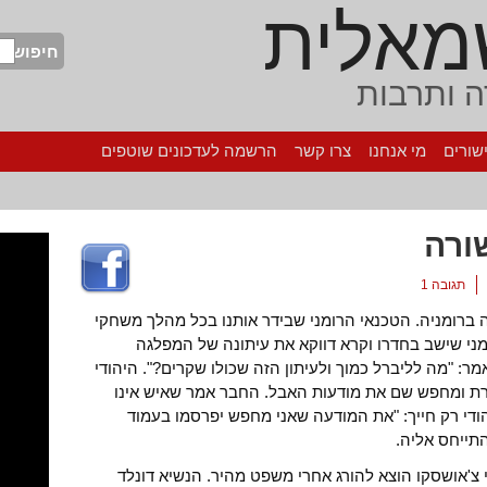
מאלית
חיפוש
 ותרבות
שורים
מי אנחנו
צרו קשר
הרשמה לעדכונים שוטפים
ורה
תגובה 1
ברומניה. הטכנאי הרומני שבידר אותנו בכל מהלך משחקי
 יהודי רומני שישב בחדרו וקרא דווקא את עיתונה של המפלגה
ר: "מה לליברל כמוך ולעיתון הזה שכולו שקרים?". היהודי
רת ומחפש שם את מודעות האבל. החבר אמר שאיש אינו
ודי רק חייך: "את המודעה שאני מחפש יפרסמו בעמוד
התייחס אליה.
י צ'אושסקו הוצא להורג אחרי משפט מהיר. הנשיא דונלד