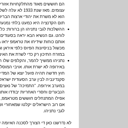
הם חוששים מאוד מהתלקחויות אזוריות
עצומים. מאז שנת
הוא לא משרת את יהודי ארצות הברית ה
תום הקדנציה היא כמעט בלתי נמנעת
ההשלכות לגבי נתניהו הן ברורות: כל
לוהט. גם הנשיא הבא יראה בסעודים א
אותם כוחות שידיחו את טראמפ יראו ג
מכשול בניסיונות הפיוס כלפי איראן ו
במזרח התיכון רק כדי לשרת את האינ
נתניהו ממשיך להמר, והקלפים שלו הם
באירופה לא ישרת אותו. אויבי המוסלמ
חוץ חדשה תהיה פועל יוצא של המדיניו
סקנדינביה לבין ערב הסעודית ישראל
במערב אירופה. "התמיכה" של נאצים ב
הנבערים וחסרי האחריות יבודדו אותנו
אפילו המתנחלים חוששים מטראמפ, ש
אם רוב הישראלים יקלטו שמאחורי וש
לגבי נתניהו.
לא נדרשנו כאן די הצורך לסכנה האיומה ש