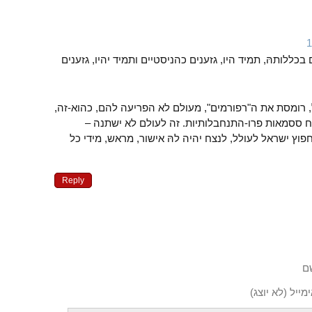
בכללותהּ, תמיד היו, גזענים כהניסטיים ותמיד יהיו, גזענים
 רומסת את ה"רפורמים", מעולם לא הפריעה להם, כהוא-זה,
וח ססמאות פרו-התנחבלותיות. זה לעולם לא ישתנה –
פוץ ישראל לעולל, לנצח יהיה להּ אישור, מראש, מידי כל
Reply
ם
מייל (לא יוצג)