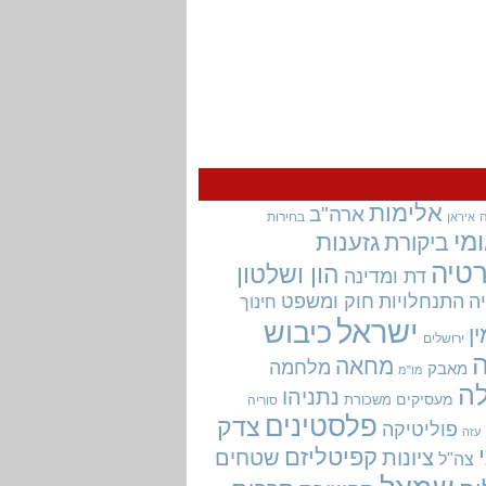
אלימות
ארה"ב
בחירות
איראן
מי
גזענות
ביקורת
טיה
הון ושלטון
דת ומדינה
ה
התנחלויות
חוק ומשפט
חינוך
ישראל
כיבוש
ין
ירושלים
מחאה
מלחמה
מאבק
מו"מ
ה
נתניהו
מעסיקים
משכורת
סוריה
פלסטינים
צדק
פוליטיקה
עזה
קפיטליזם
ציונות
שטחים
צה"ל