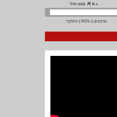
א
א
פונט רגיל
א
עדכונים ב-RSS
|
התחבר