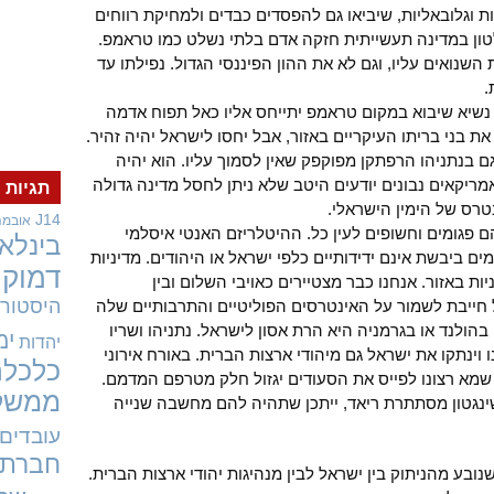
 וגלובאליות, שיביאו גם להפסדים כבדים ולמחיקת רווחים
 1933 לא עלה לשלטון במדינה תעשייתית חזקה אדם בלתי נשלט כמו טראמפ.
שנואים עליו, וגם לא את ההון הפיננסי הגדול. נפילתו עד
.
 נשיא שיבוא במקום טראמפ יתייחס אליו כאל תפוח אדמה
ת בני בריתו העיקריים באזור, אבל יחסו לישראל יהיה זהיר.
ם בנתניהו הרפתקן מפוקפק שאין לסמוך עליו. הוא יהיה
אמריקאים נבונים יודעים היטב שלא ניתן לחסל מדינה גדולה
תגיות
טרס של הימין הישראלי.
J14
אובמה
 פגומים וחשופים לעין כל. ההיטלריזם האנטי איסלמי
בינלאו
ים ביבשת אינם ידידותיים כלפי ישראל או היהודים. מדיניות
דמוקר
ת באזור. אנחנו כבר מצטיירים כאויבי השלום ובין
היסטורי
 חייבת לשמור על האינטרסים הפוליטיים והתרבותיים שלה
הולנד או בגרמניה היא הרת אסון לישראל. נתניהו ושריו
ימ
יהדות
 וינתקו את ישראל גם מיהודי ארצות הברית. באורח אירוני
כלכלה
מא רצונו לפייס את הסעודים יגזול חלק מטרפם המדמם.
ממשל
ינגטון מסתתרת ריאד, ייתכן שתהיה להם מחשבה שנייה
עובדים
חברתי
נובע מהניתוק בין ישראל לבין מנהיגות יהודי ארצות הברית.