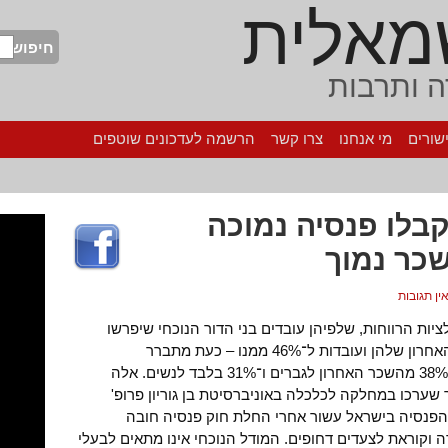
מאלית
חיפוש
 ותרבות
שורים
מי אנחנו
צרו קשר
הרשמה לעדכונים שוטפים
בלו פנסיה נמוכה
שכר נמוך
ין תגובות
ציות הרווחות, שלפיהן עובדים בני הדור הנוכחי שיפרשו
לפנסיה יזכו לקצבה של כ־65% מהשכר האחרון שלהן ועובדות ל־46% ממנו – כעת מתברר
שהמספרים נמוכים דרמטית ועומדים על 38% מהשכר האחרון לגברים ו־31% בלבד לנשים. אלה
ערכו במחלקה לכלכלה באוניברסיטת בן גוריון פרופ'
הפנסיה בישראל עשור אחרי החלת חוק פנסיה חובה
וקוראת לצעדים דחופים. המודל הנוכחי אינו מתאים לבעלי