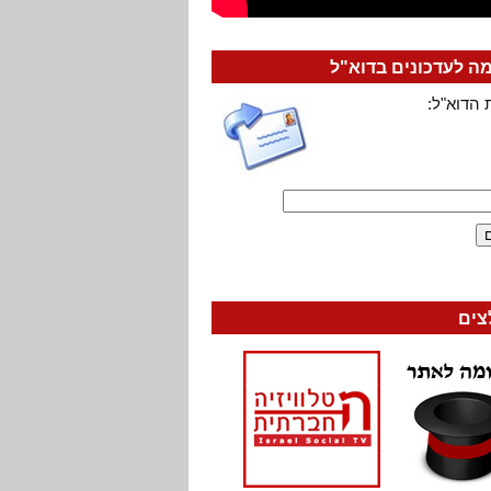
 לעדכונים בדוא"ל
 הדוא"ל:
צים