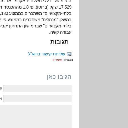
הסיווג של "בעלי משלח יד אקדמי" או "
17,529 שקל (ברוט
בלתי-מקצועיים" שבחמישון התחתון יקבל
עבודה קשה.
תגובות
שליחת קישור בדוא"ל
נושאים:
מאמרים
הגיבו כאן
ש
אי