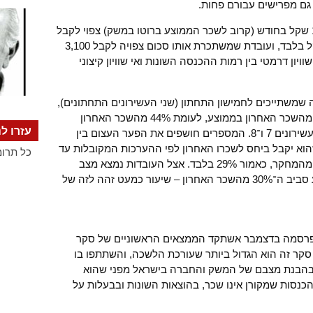
גם מפרישים עבורם פחות.
מהמחקר עולה כי עובד שמשתכר 10,000 שקל בחודש (קרוב לשכר הממוצע ברוטו במשק) צפוי לקבל
בגיל פרישה קצבה חודשית של 3,800 שקל בלבד, ועובדת שמשתכרת אותו סכום צפויה לקבל 3,100
ון דרמטי בין רמות ההכנסה השונות ואי שוויון קיצוני
 שמשתייכים לחמישון התחתון (שני העשירונים התחתונים),
קצבת הפנסיה העתידית תעמוד על 29% מהשכר האחרון בממוצע, לעומת 44% מהשכר האחרון
עזרו לנ
בממוצע עבור עובד מהחמישון הרביעי – עשירונים 7 ו־8. המספרים חושפים את הפער העצום בין
וא יקבל ביחס לשכרו האחרון לפי ההערכות המקובלות עד
כל תרומ
כה – 64% – לעומת נתוני האמת שעולים מהמחקר, כאמור 29% בלבד. אצל העובדות נמצא מצב
דומה בכל רמות ההכנסה, עם שיעור שנע סביב ה־30% מהשכר האחרון – שיעור כמעט זהה לזה של
פרסמה בדצמבר אשתקד הממצאים הראשוניים של סקר
צאות משק הבית בישראל לשנת 2016. סקר זה הוא הגדול ביותר שעורכת הלשכה, והשתתפו בו
חשוב בהבנת מצבם של המשק והחברה בישראל מפני שהוא
כנסות שמקורן אינו שכר, בהוצאות השונות ובבעלות על