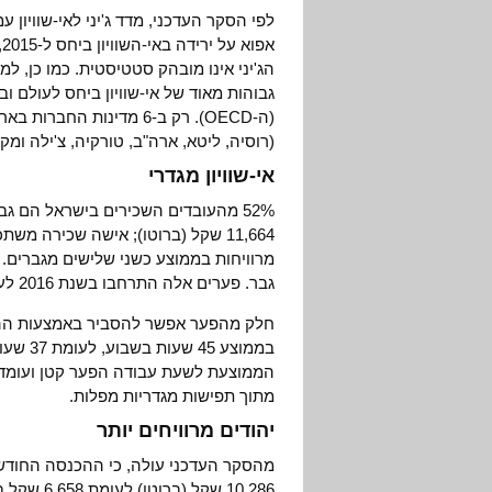
א
הג'יני אינו מובהק סטטיסטית. כמו כן,
גבוהות מאוד של אי-שוויון ביחס לעולם ו
(ה-OECD). רק ב-6 מדינות ה
(רוסיה, ליטא, ארה"ב, טורקיה, צ'ילה ומקס
אי-שוויון מגדרי
52% מהעובדים השכירים בישראל הם 
גבר. פערים אלה התרחבו בשנת 2016 לעומת 2015.
חלק מהפער אפשר להסביר באמצעות ההב
בממוצע 
מתוך תפישות מגדריות מפלות.
יהודים מרוויחים יותר
מהסקר העדכני עולה, כי ההכנסה החודש
10,286 שק