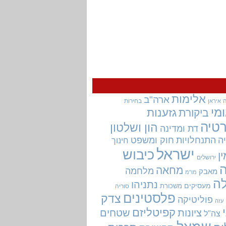
אלימות
ארה"ב
בחירות
איראן
מי
גזענות
ביקורת
טיה
הון ושלטון
דת ומדינה
ה
התנחלויות
חוק ומשפט
חינוך
ישראל
כיבוש
ין
ירושלים
מחאה
מלחמה
מאבק
מו"מ
ה
נתניהו
מעסיקים
משכורת
סוריה
פלסטינים
צדק
פוליטיקה
עזה
קפיטליזם
ציונות
שטחים
צה"ל