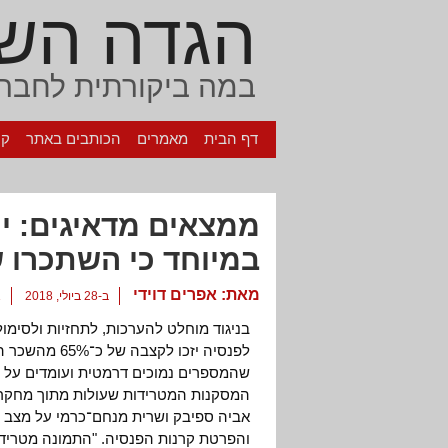
הגדה הש
במה ביקורתית לחברה
דף הבית
מאמרים
הכותבים באתר
קי
ממצאים מדאיגים: יק
במיוחד כי השתכרו 
מאת:
אפרים דוידי
ב-28 ביולי, 2018
א
בניגוד מוחלט להערכות, לתחזיות ולסימול
המסקנות המטרידות שעולות מתוך מחקר ש
אביה ספיבק ושרית מנחם־כרמי על מצב 
והפרטת קרנות הפנסיה. "התמונה מטרידה 