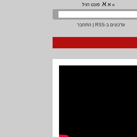
א
א
פונט רגיל
א
עדכונים ב-RSS
|
התחבר