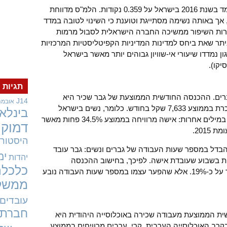
לפי הסקר העדכני, מדד ג'יני לאי-שוויון עמד בשנת 2016 בישראל על 0.359 נקודות. הלמ"ס מדווחת
פוא על ירידה באי-השוויון ביחס ל-2015, אך באותה נשימה מסתייגת וטוענת כי השינוי לטובה במדד
 למרות השיפור ממשיכה החברה הישראלית לסבול מרמות
ביתר שאת ביחס למדינות המדיניות הקפיטליסטיות המרכזיות
חברות בארגון נמדדו שיעורי אי-שוויון גבוהים יותר מאשר בישראל
יקו).
תגיות
גברים. ההכנסה החודשית הממוצעת של גבר שכיר היא
J14
אובמה
11,664 שקל (ברוטו); אישה שכירה משתכרת בממוצע 7,633 שקל בחודש. כלומר, נשים בישראל
בינלאו
מרוויחות בממוצע כשני שלישים מגברים. במילים אחרות: אישה מרוויחה בממוצע 34.5% פחות מאשר
דמוקר
היסטורי
דל במספר שעות העבודה של גברים ונשים: גבר עובד
ימ
יהדות
45 שעות בשבוע, לעומת 37 שעות בשבוע שעובדת אישה. לפיכך, בחישוב ההכנסה
כלכלה
הממוצעת לשעת עבודה הפער קטן ועומד על כ-19%. אלא שהפער עצמו במספר שעות העבודה נובע
ממשל
עובדים
חברתי
ית הממוצעת מעבודה שכירה באוכלוסייה היהודית היא
ל (ברוטו) לעומת 6,658 שקל בקרב האוכלוסייה הערבית. קרי, ערבים מרוויחים בממוצע