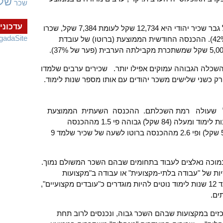
של
שכר
עדכוני
ההכנסה החודשית הממוצעת (ברוטו) של גבר שכיר יהודי היא 12,734 שקל לעומת 7,384 שקל, שכרו
gadaSite
הממוצעת של גבר שכיר ערבי (פער של 42%). ההכנסה החודשית הממוצעת (ברוטו) של עובדת
שכלה הגבוהה עמוקים אפילו יותר. שכירים ערבים שלמדו
כל שעולה רמת השכלתם. ההכנסה השעתית הממוצעת
(ברוטו) של שכיר בעל השכלה של 16 שנות לימוד ומעלה (84 שקל) גבוהה פי 1.5 מההכנסה
השעתית הממוצעת של כלל השכירים (51 שקל) ופי 2.6 מההכנסה ברוטו לשעה של שכיר שלמד 9
מוכה נאלצים לעבוד בתחומים שבהם השכר המשולם נמוך.
ות של "עבודה בלתי-מקצועית" או עבודה ב"מקצועות
המכירות והשירותים". שכירים עם תשע עד 12 שנות לימוד נוטים להיות מוגדרים כ"עובדים מקצועיים",
ים.
ומעלה מתרכזים במקצועות שבהם השכר גבוה, ונכנסים לרוב תחת