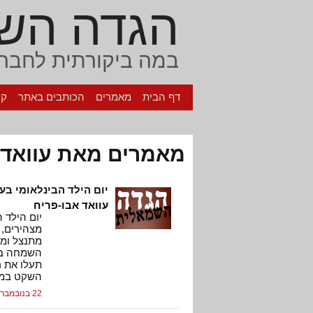
הגדה הש
במה ביקורתית לחברה
דף הבית
מאמרים
הכותבים באתר
קי
מאמרים מאת עוואד 
יום הילד הבינלאומי בע
עוואד אבו-פריח
יום הילד ה
מצהירים, 
מתנצל ומו
השמחה בשל
תעלו את ר
השקט במדב
22 בנובמבר, 2007