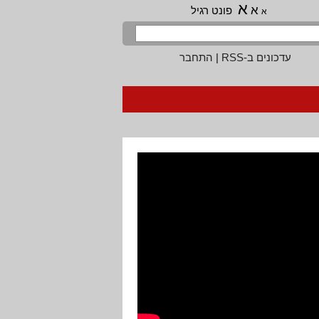
א
א
פונט רגיל
א
עדכונים ב-RSS
|
התחבר