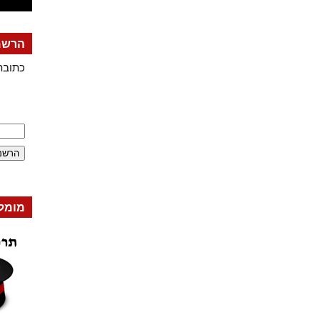
הרשמה
כתובת
מומל