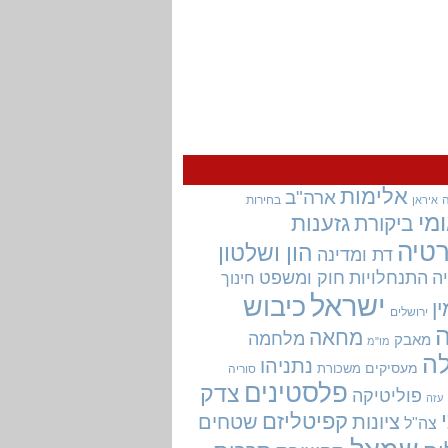
אלימות
ארה"ב
בחירות
איראן
מי
גזענות
ביקורת
טיה
הון ושלטון
דת ומדינה
ה
התנחלויות
חוק ומשפט
חינוך
ישראל
כיבוש
ין
ירושלים
מחאה
מלחמה
מאבק
מו"מ
ה
נתניהו
מעסיקים
משכורת
סוריה
פלסטינים
צדק
פוליטיקה
עזה
קפיטליזם
ציונות
שטחים
צה"ל