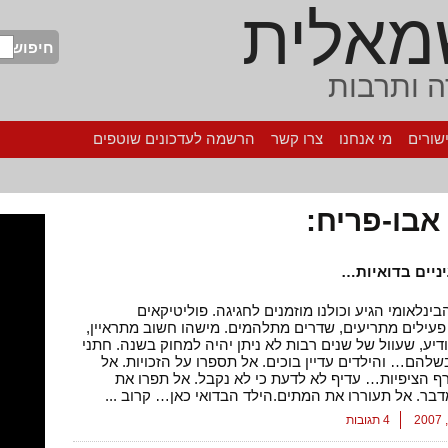
מאלית
חיפוש
 ותרבות
שורים
מי אנחנו
צרו קשר
הרשמה לעדכונים שוטפים
אבו-פריח:
יניים בדואיות…
בינלאומי הגיע וכולנו מוזמנים לחגיגה. פוליטיקאים
פעילים מתריעים, שדרים מתלהמים. מישהו חשוב מתראיין,
דיע, שעוול של שנים רבות לא ניתן יהיה למחוק בשנה. חתני
הם… והילדים עדיין בוכים. אל תספרו על הזכויות. אל
ף הציפיות… עדיף לא לדעת כי לא נקבל. אל תפרו את
ר. אל תעוררו את המתים.הילד הבדואי כאן… קרוב ...
4 תגובות