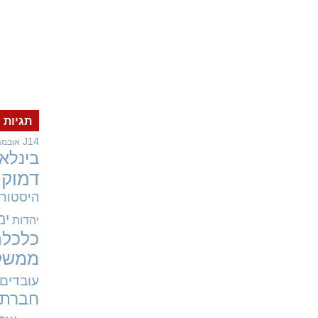
תגיות
J14
אובמה
בינלאו
דמוקר
היסטורי
ימ
יהדות
כלכלה
ממשל
עובדים
חברתי