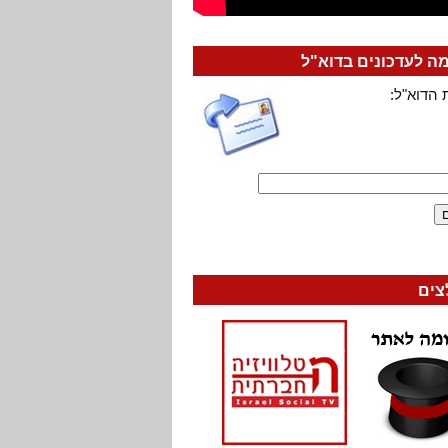
 לעדכונים בדוא"ל
 הדוא"ל:
צים