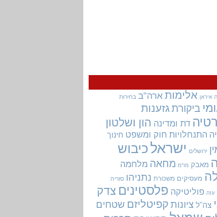
אלימות
ארה"ב
בחירות
איראן
מי
גזענות
ביקורת
טיה
הון ושלטון
דת ומדינה
ה
התנחלויות
חוק ומשפט
חינוך
ישראל
כיבוש
ין
ירושלים
מחאה
מלחמה
מאבק
מו"מ
ה
נתניהו
מעסיקים
משכורת
סוריה
פלסטינים
צדק
פוליטיקה
עזה
קפיטליזם
ציונות
שטחים
צה"ל