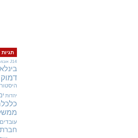
תגיות
J14
אובמה
בינלאו
דמוקר
היסטורי
ימ
יהדות
כלכלה
ממשל
עובדים
חברתי