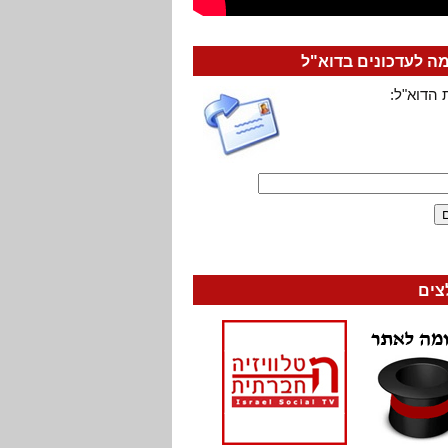
 לעדכונים בדוא"ל
 הדוא"ל:
צים