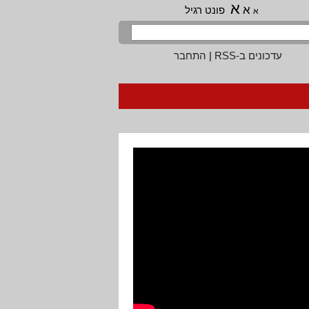
א
א
פונט רגיל
א
עדכונים ב-RSS
|
התחבר