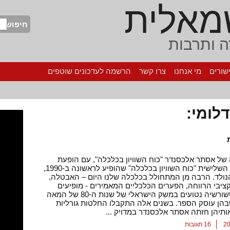
מאלית
חיפוש
 ותרבות
שורים
מי אנחנו
צרו קשר
הרשמה לעדכונים שוטפים
לומי:
של אסתר אלכסנדר "כוח השוויון בכלכלה", עם הופעת
המהדורה השלישית "כוח השוויון בכלכלה" שהופיע לראשונה ב-1990,
ולד. הרבה מן המתחולל בכלכלה שלנו היום – האבטלה,
יבי הרווחה, הפערים הכלכליים המאמירים - מופיעים
כתחזית ששורשיה נטועים במשק הישראלי של שנות ה-80 של המאה
הן עוסק הספר. בשנים אלה התקבלו החלטות גורליות
תיהן חזתה אסתר אלכסנדר במדויק ...
16 תגובות