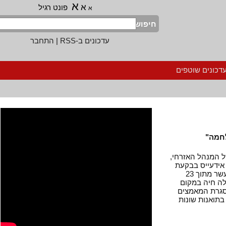
א
א
פונט רגיל
א
חיפוש
עדכונים ב-RSS
|
התחבר
נים שוטפים
ה"
ל המנהל האזרחי,
דעייס בבקעת
הירדן, ובהתרעה של חצי שעה הרסו את בתיהן של עשר מתוך 23
חיה במקום
סגרת המאמצים
אנות שונות