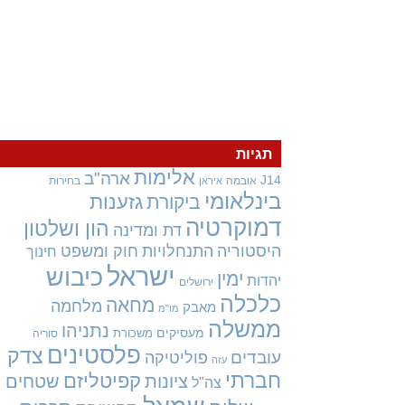
תגיות
אלימות
ארה"ב
J14
אובמה
בחירות
איראן
בינלאומי
גזענות
ביקורת
דמוקרטיה
הון ושלטון
דת ומדינה
היסטוריה
התנחלויות
חוק ומשפט
חינוך
ישראל
כיבוש
ימין
יהדות
ירושלים
כלכלה
מחאה
מלחמה
מאבק
מו"מ
ממשלה
נתניהו
מעסיקים
משכורת
סוריה
פלסטינים
צדק
עובדים
פוליטיקה
עזה
חברתי
קפיטליזם
ציונות
שטחים
צה"ל