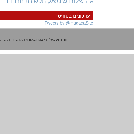
שמאל
שלום
תרבות
תקשורת
שכר
עדכונים בטוויטר
Tweets by @HagadaSite
הגדה השמאלית - במה ביקורתית לחברה ותרבות