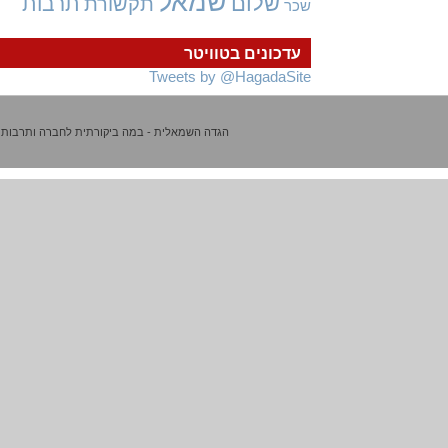
שמאל
שלום
תרבות
תקשורת
שכר
עדכונים בטוויטר
Tweets by @HagadaSite
הגדה השמאלית - במה ביקורתית לחברה ותרבות