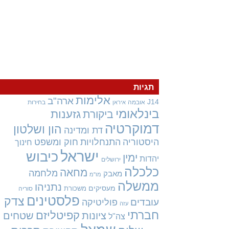
תגיות
אלימות
ארה"ב
J14
אובמה
בחירות
איראן
בינלאומי
גזענות
ביקורת
דמוקרטיה
הון ושלטון
דת ומדינה
היסטוריה
התנחלויות
חוק ומשפט
חינוך
ישראל
כיבוש
ימין
יהדות
ירושלים
כלכלה
מחאה
מלחמה
מאבק
מו"מ
ממשלה
נתניהו
מעסיקים
משכורת
סוריה
פלסטינים
צדק
עובדים
פוליטיקה
עזה
חברתי
קפיטליזם
ציונות
שטחים
צה"ל