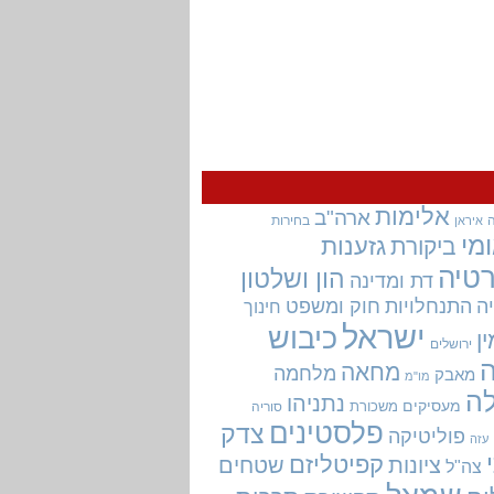
אלימות
ארה"ב
בחירות
איראן
מי
גזענות
ביקורת
טיה
הון ושלטון
דת ומדינה
ה
התנחלויות
חוק ומשפט
חינוך
ישראל
כיבוש
ין
ירושלים
מחאה
מלחמה
מאבק
מו"מ
ה
נתניהו
מעסיקים
משכורת
סוריה
פלסטינים
צדק
פוליטיקה
עזה
קפיטליזם
ציונות
שטחים
צה"ל