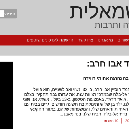
מאלית
חיפוש
 ותרבות
שורים
מי אנחנו
צרו קשר
הרשמה לעדכונים שוטפים
אבו חרב:
ה נהרגה אחותי רווידה
מוחמד אחמד חוסיין אבו חרב, בן 32, נשוי ואב לשניים, הוא פועל
 אל-בלח שבמרכז רצועת עזה. את עדותו גבה תחקירן בצלם
ברמאללה, איאד חדאד, באמצעות הטלפון, ב-13 ביולי. אשתי, אני ושני
נו, ילד בן שלוש ותינוקת בת תשעה חודשים, גרים בבית עם
האחיות והאחים שלי, והמשפחות שלהם, באזור החקלאי
 בדיר אל-בלח. הבית שלנו בנוי מאבן ...
10 תגובות