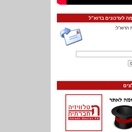
 לעדכונים בדוא"ל
 הדוא"ל:
צים