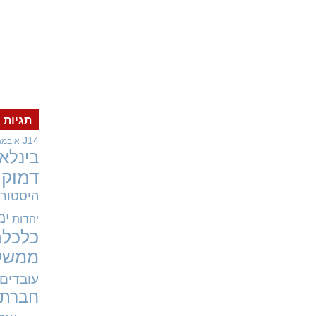
תגיות
J14
אובמה
בינלאו
דמוקר
היסטורי
ימ
יהדות
כלכלה
ממשל
עובדים
חברתי