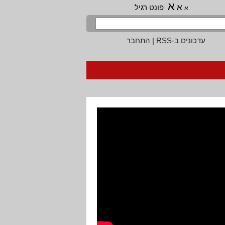
א
א
פונט רגיל
א
עדכונים ב-RSS
|
התחבר