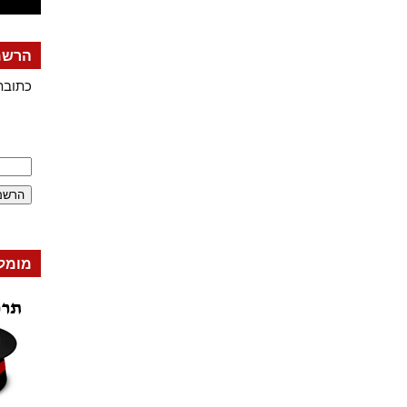
הרשמה
כתובת
מומל