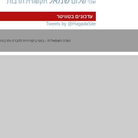
שמאל
שלום
תרבות
תקשורת
שכר
עדכונים בטוויטר
Tweets by @HagadaSite
הגדה השמאלית - במה ביקורתית לחברה ותרבות