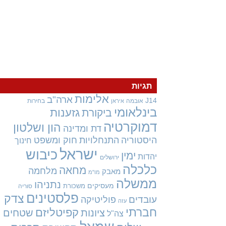
תגיות
אלימות
ארה"ב
J14
אובמה
בחירות
איראן
בינלאומי
גזענות
ביקורת
דמוקרטיה
הון ושלטון
דת ומדינה
היסטוריה
התנחלויות
חוק ומשפט
חינוך
ישראל
כיבוש
ימין
יהדות
ירושלים
כלכלה
מחאה
מלחמה
מאבק
מו"מ
ממשלה
נתניהו
מעסיקים
משכורת
סוריה
פלסטינים
צדק
עובדים
פוליטיקה
עזה
חברתי
קפיטליזם
ציונות
שטחים
צה"ל