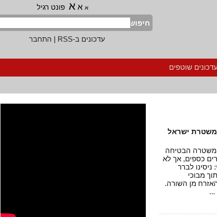
א
א
פונט רגיל
א
חיפוש
עדכונים ב-RSS
|
התחבר
נים שוטפים
שטרת ישראל
שטרה הבטיחה
כספים, אך לא
ינו לברר
מבוכי
זרח מן השורה.