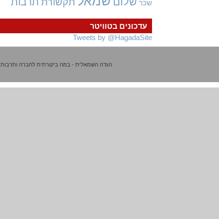
שמאל
שלום
תרבות
תקשורת
שכר
עדכונים בטוויטר
Tweets by @HagadaSite
הגדה השמאלית - במה ביקורתית לחברה ותרבות