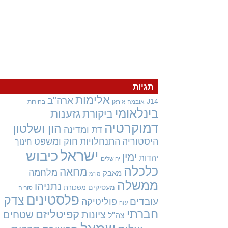
תגיות
אלימות
ארה"ב
J14
אובמה
בחירות
איראן
בינלאומי
גזענות
ביקורת
דמוקרטיה
הון ושלטון
דת ומדינה
היסטוריה
התנחלויות
חוק ומשפט
חינוך
ישראל
כיבוש
ימין
יהדות
ירושלים
כלכלה
מחאה
מלחמה
מאבק
מו"מ
ממשלה
נתניהו
מעסיקים
משכורת
סוריה
פלסטינים
צדק
עובדים
פוליטיקה
עזה
חברתי
קפיטליזם
ציונות
שטחים
צה"ל