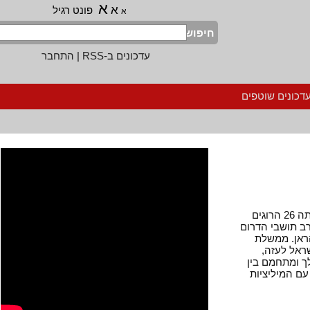
א
א
פונט רגיל
א
חיפוש
עדכונים ב-RSS
|
התחבר
נים שוטפים
בנימין נתניהו ואהוד ברק עוררו תבערה נוספת, שגבתה 26 הרוגים
תושבי הדרום
ן. ממשלת
ל לעזה,
מתחמם בין
המיליציות