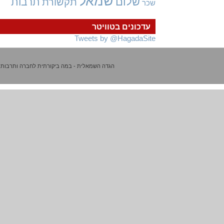
שמאל
שלום
תרבות
תקשורת
שכר
עדכונים בטוויטר
Tweets by @HagadaSite
הגדה השמאלית - במה ביקורתית לחברה ותרבות