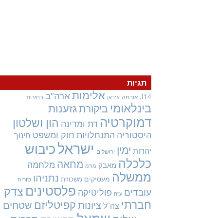
תגיות
אלימות
ארה"ב
J14
אובמה
בחירות
איראן
בינלאומי
גזענות
ביקורת
דמוקרטיה
הון ושלטון
דת ומדינה
היסטוריה
התנחלויות
חוק ומשפט
חינוך
ישראל
כיבוש
ימין
יהדות
ירושלים
כלכלה
מחאה
מלחמה
מאבק
מו"מ
ממשלה
נתניהו
מעסיקים
משכורת
סוריה
פלסטינים
צדק
עובדים
פוליטיקה
עזה
חברתי
קפיטליזם
ציונות
שטחים
צה"ל