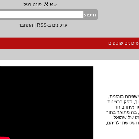
א
א
פונט רגיל
א
חיפוש
עדכונים ב-RSS
|
התחבר
נים שוטפים
19, במינסק למשפחה בורגנית,
ספק ברצינות,
יתו ביחד
ה מתואר בחור
של שמואל,
לושת ילדיהם,