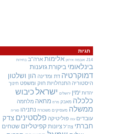
תגיות
אלימות
ארה"ב
J14
אובמה
בחירות
איראן
בינלאומי
גזענות
ביקורת
דמוקרטיה
הון ושלטון
דת ומדינה
היסטוריה
התנחלויות
חוק ומשפט
חינוך
ישראל
כיבוש
ימין
יהדות
ירושלים
כלכלה
מחאה
מלחמה
מאבק
מו"מ
ממשלה
נתניהו
מעסיקים
משכורת
סוריה
פלסטינים
צדק
עובדים
פוליטיקה
עזה
חברתי
קפיטליזם
ציונות
שטחים
צה"ל