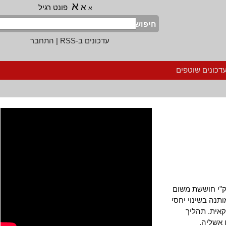
א
א
פונט רגיל
א
חיפוש
עדכונים ב-RSS
|
התחבר
נים שוטפים
 חוששת משום
 בשינוי יחסי
ת. תהליך
ליה.