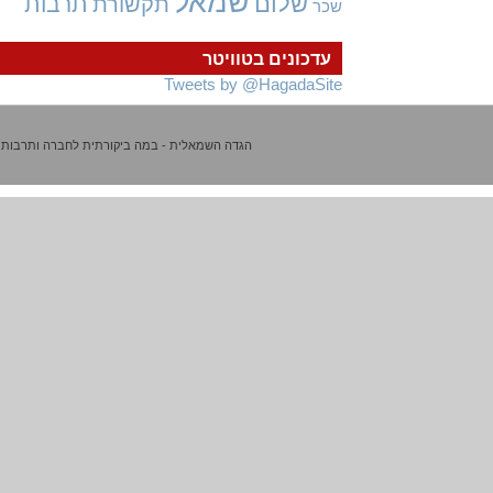
שמאל
שלום
תרבות
תקשורת
שכר
עדכונים בטוויטר
Tweets by @HagadaSite
הגדה השמאלית - במה ביקורתית לחברה ותרבות