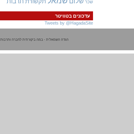
שמאל
שלום
תרבות
תקשורת
שכר
עדכונים בטוויטר
Tweets by @HagadaSite
הגדה השמאלית - במה ביקורתית לחברה ותרבות