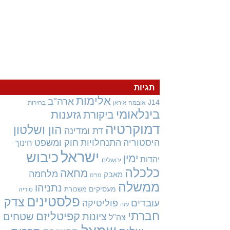
תגיות
אלימות
ארה"ב
J14
אובמה
בחירות
איראן
בינלאומי
גזענות
ביקורת
דמוקרטיה
הון ושלטון
דת ומדינה
היסטוריה
התנחלויות
חוק ומשפט
חינוך
ישראל
כיבוש
ימין
יהדות
ירושלים
כלכלה
מחאה
מלחמה
מאבק
מו"מ
ממשלה
נתניהו
מעסיקים
משכורת
סוריה
פלסטינים
צדק
עובדים
פוליטיקה
עזה
חברתי
קפיטליזם
ציונות
שטחים
צה"ל