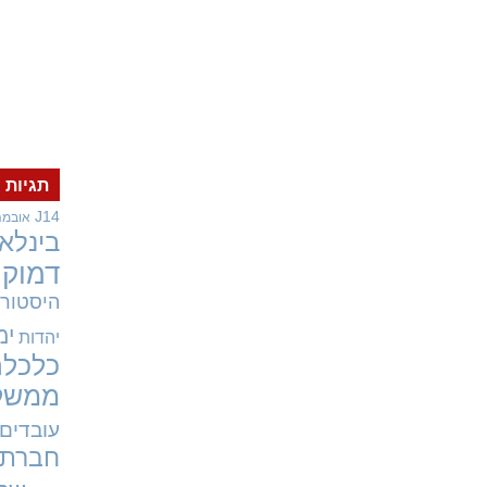
תגיות
J14
אובמה
בינלאו
דמוקר
היסטורי
ימ
יהדות
כלכלה
ממשל
עובדים
חברתי