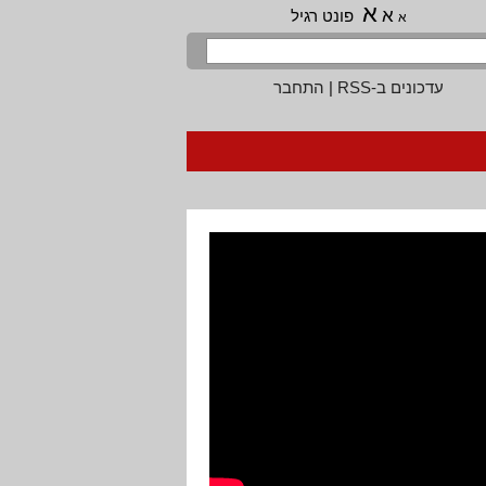
א
א
פונט רגיל
א
עדכונים ב-RSS
|
התחבר