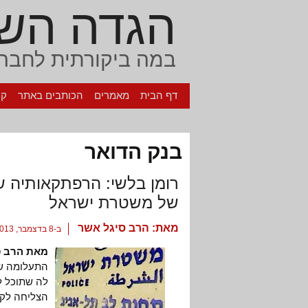
הגדה הש
במה ביקורתית לחברה
דף הבית
מאמרים
הכותבים באתר
קי
בנק הדואר
רומן בלשי: הרפתקאותיה ש
של משטרת ישראל
מאת:
הרב סיגל אשר
ב-8 בדצמבר, 2013
מאת הרב ס
התעלומה של
לה שתוכל ל
הצליחה לקבל