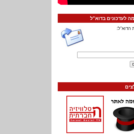
 לעדכונים בדוא"ל
 הדוא"ל:
צים