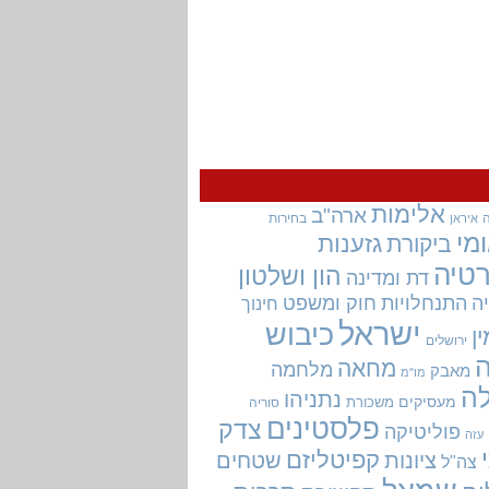
אלימות
ארה"ב
בחירות
איראן
מי
גזענות
ביקורת
טיה
הון ושלטון
דת ומדינה
ה
התנחלויות
חוק ומשפט
חינוך
ישראל
כיבוש
ין
ירושלים
מחאה
מלחמה
מאבק
מו"מ
ה
נתניהו
מעסיקים
משכורת
סוריה
פלסטינים
צדק
פוליטיקה
עזה
קפיטליזם
ציונות
שטחים
צה"ל