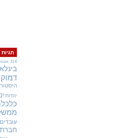
תגיות
J14
אובמה
בינלאו
דמוקר
היסטורי
ימ
יהדות
כלכלה
ממשל
עובדים
חברתי