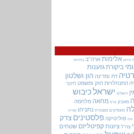
אלימות
ארה"ב
בחירות
איראן
מי
גזענות
ביקורת
טיה
הון ושלטון
דת ומדינה
ה
התנחלויות
חוק ומשפט
חינוך
ישראל
כיבוש
ין
ירושלים
מחאה
מלחמה
מאבק
מו"מ
ה
נתניהו
מעסיקים
משכורת
סוריה
פלסטינים
צדק
פוליטיקה
עזה
קפיטליזם
ציונות
שטחים
צה"ל