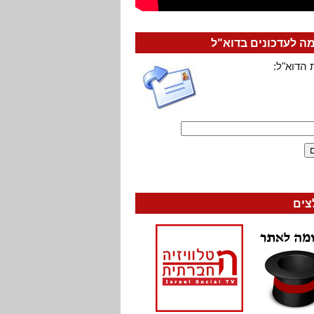
 לעדכונים בדוא"ל
 הדוא"ל:
צים