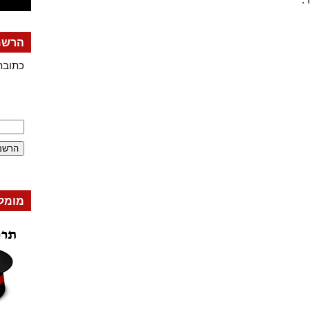
הרשמה
כתובת
מומל