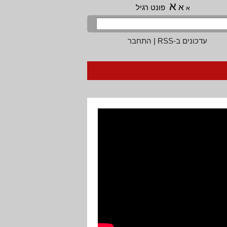
א
א
פונט רגיל
א
עדכונים ב-RSS
|
התחבר