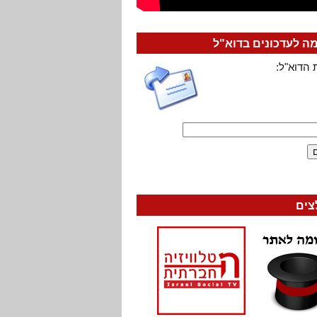
 לעדכונים בדוא"ל
 הדוא"ל:
צים