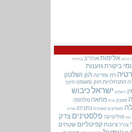
אלימות
ארה"ב
בחירות
איראן
מי
גזענות
ביקורת
טיה
הון ושלטון
דת ומדינה
ה
התנחלויות
חוק ומשפט
חינוך
ישראל
כיבוש
ין
ירושלים
מחאה
מלחמה
מאבק
מו"מ
ה
נתניהו
מעסיקים
משכורת
סוריה
פלסטינים
צדק
פוליטיקה
עזה
קפיטליזם
ציונות
שטחים
צה"ל