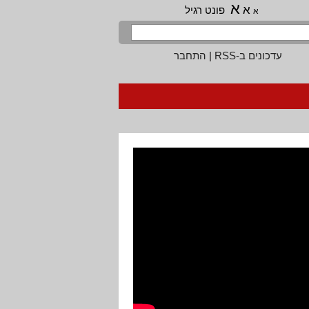
א
א
פונט רגיל
א
עדכונים ב-RSS
|
התחבר