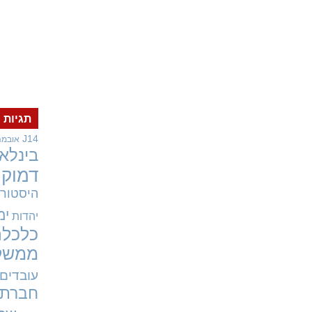
תגיות
J14
אובמה
בינלאו
דמוקר
היסטורי
ימ
יהדות
כלכלה
ממשל
עובדים
חברתי