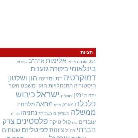
תגיות
אלימות
ארה"ב
J14
אובמה
בחירות
איראן
בינלאומי
גזענות
ביקורת
דמוקרטיה
הון ושלטון
דת ומדינה
היסטוריה
התנחלויות
חוק ומשפט
חינוך
ישראל
כיבוש
ימין
יהדות
ירושלים
כלכלה
מחאה
מלחמה
מאבק
מו"מ
ממשלה
נתניהו
מעסיקים
משכורת
סוריה
פלסטינים
צדק
עובדים
פוליטיקה
עזה
חברתי
קפיטליזם
ציונות
שטחים
צה"ל