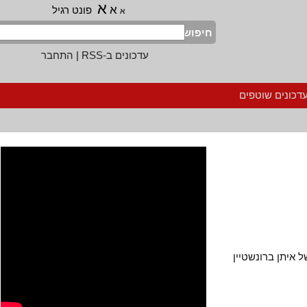
א
א
פונט רגיל
א
חיפוש
עדכונים ב-RSS
|
התחבר
נים שוטפים
תן ברונשטיין