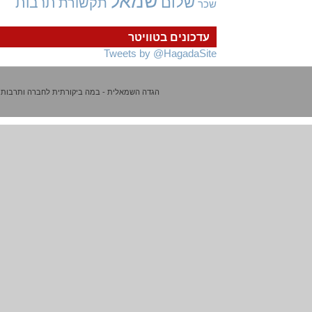
שמאל
שלום
תרבות
תקשורת
שכר
עדכונים בטוויטר
Tweets by @HagadaSite
הגדה השמאלית - במה ביקורתית לחברה ותרבות