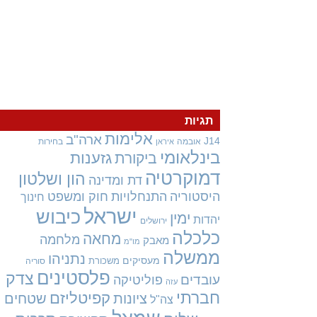
תגיות
אלימות
ארה"ב
J14
אובמה
בחירות
איראן
בינלאומי
גזענות
ביקורת
דמוקרטיה
הון ושלטון
דת ומדינה
היסטוריה
התנחלויות
חוק ומשפט
חינוך
ישראל
כיבוש
ימין
יהדות
ירושלים
כלכלה
מחאה
מלחמה
מאבק
מו"מ
ממשלה
נתניהו
מעסיקים
משכורת
סוריה
פלסטינים
צדק
עובדים
פוליטיקה
עזה
חברתי
קפיטליזם
ציונות
שטחים
צה"ל