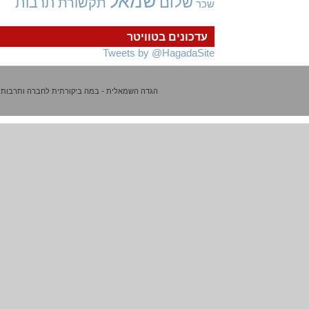
שמאל
שלום
תרבות
תקשורת
שכר
עדכונים בטוויטר
Tweets by @HagadaSite
הגדה השמאלית - במה ביקורתית לחברה ותרבות