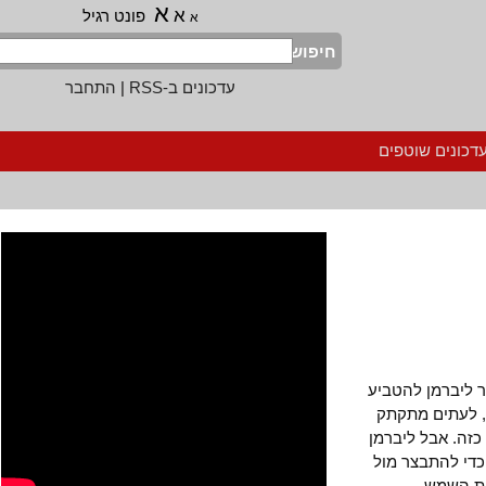
א
א
פונט רגיל
א
חיפוש
עדכונים ב-RSS
|
התחבר
נים שוטפים
יברמן להטביע
לעתים מתקתק
. אבל ליברמן
 להתבצר מול
השמש.