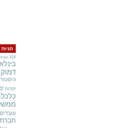
תגיות
J14
אובמה
בינלאו
דמוקר
היסטורי
ימ
יהדות
כלכלה
ממשל
עובדים
חברתי