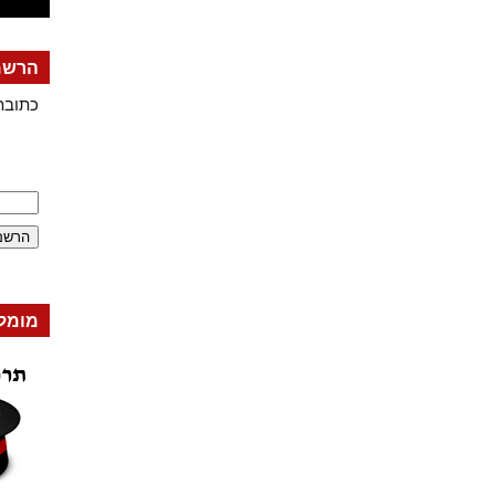
הרשמה
כתובת
מומל