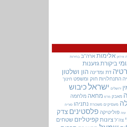
אלימות
ארה"ב
בחירות
איראן
מי
גזענות
ביקורת
טיה
הון ושלטון
דת ומדינה
ה
התנחלויות
חוק ומשפט
חינוך
ישראל
כיבוש
ין
ירושלים
מחאה
מלחמה
מאבק
מו"מ
ה
נתניהו
מעסיקים
משכורת
סוריה
פלסטינים
צדק
פוליטיקה
עזה
קפיטליזם
ציונות
שטחים
צה"ל