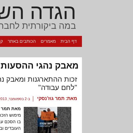
הגדה הש
במה ביקורתית לחברה
דף הבית
מאמרים
הכותבים באתר
קי
מאבק נהגי ההסעות
זכות ההתארגנות ומאבק נה
"לחם עבודה"
מאת:
תמר גוז’נסקי
ב-2 בספטמבר, 2013
מאת תמר גו
מימוש הזכו
בו הסכם עב
העובדים וב