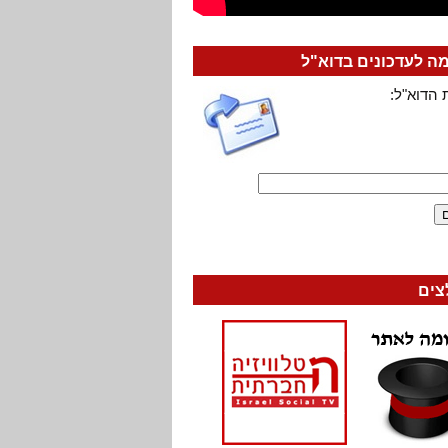
 לעדכונים בדוא"ל
 הדוא"ל:
צים