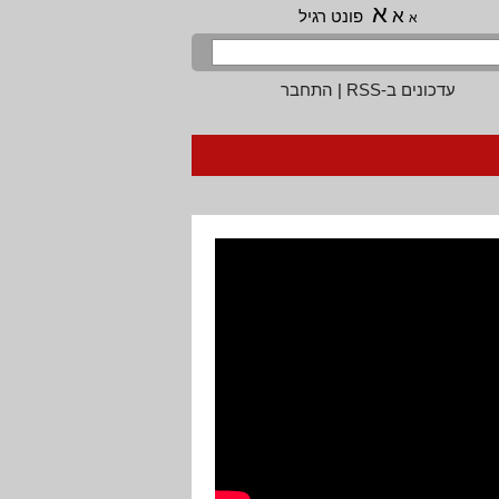
א
א
פונט רגיל
א
עדכונים ב-RSS
|
התחבר