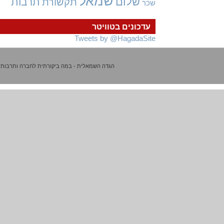
שמאל
שלום
תרבות
תקשורת
שכר
עדכונים בטוויטר
Tweets by @HagadaSite
הגדה השמאלית - במה ביקורתית לחברה ותרבות