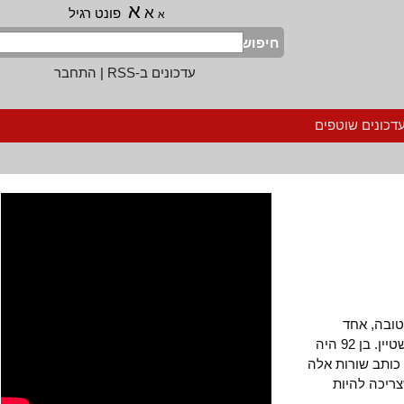
א
א
פונט רגיל
א
חיפוש
עדכונים ב-RSS
|
התחבר
נים שוטפים
בה טובה, אחד
מהקומוניסטים השורשיים האחרונים , החבר עוזי בורשטיין. בן 92 היה
תב שורות אלה
כה להיות