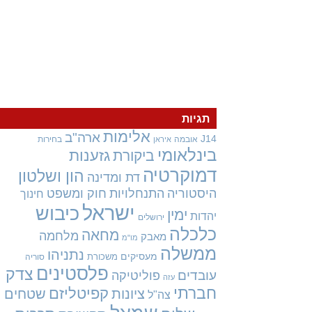
תגיות
אלימות
ארה"ב
J14
אובמה
בחירות
איראן
בינלאומי
גזענות
ביקורת
דמוקרטיה
הון ושלטון
דת ומדינה
היסטוריה
התנחלויות
חוק ומשפט
חינוך
ישראל
כיבוש
ימין
יהדות
ירושלים
כלכלה
מחאה
מלחמה
מאבק
מו"מ
ממשלה
נתניהו
מעסיקים
משכורת
סוריה
פלסטינים
צדק
עובדים
פוליטיקה
עזה
חברתי
קפיטליזם
ציונות
שטחים
צה"ל