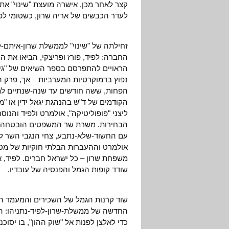
קצר לאחר מכן, אישרה מועצת "שינוי" א
לעדר הכבשים של אריה שרון, כשטומי לפ
זחילתה של "שינוי" לממשלת שרון-איתם-ל
החברה: לפיד, פורז ופריצקי, הביאו את ה
הראויים להתפרסם בספר השיאים של "גינ
נפוץ בדמוקרטיות המערביות – אך, פרק ה
הפחות, ששה חודשים עד שנה-שנתיים לתח
הקודמים של ד"ש בהנהגת יגאל ידין או 
ליצני "פופוליטיקה", אולמרט ולפיד והנ
הבחירות. משרת שר המשפטים הובטחה לאב
עם החשוד-שלא-נתבע, צחי הנגבי השר ל"
אולמרט וההעברות הבלתי חוקיות של מט
משפחת שרון – כל ישראל חברים. לפיד, אינ
שודד קופות הגמל והפנסיה של עובדיו.
שוד קרנות הגמל של השכירים והמעמד הב
החדשה של ממשלת-שרון-לפיד-נתניהו: הא
כדי לאלצן לפנות אל "שוק ההון", בו יסוכנ