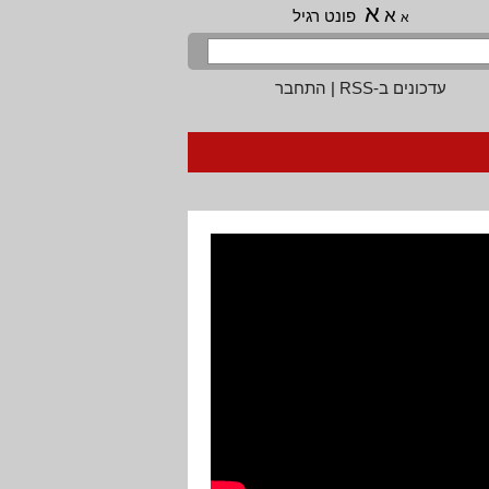
א
א
פונט רגיל
א
עדכונים ב-RSS
|
התחבר