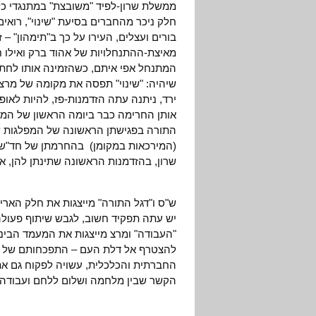
ממשלת שרון-לפיד "משובצת" במתנגדי כל
חלק ניכר מהחברים בסיעת "שינוי", רואי
בורים ועצלים, העירו על כך ב"תימהון" 
מאיצת-ההתנחלויות של אהוד ברק ואילו ח"
המתנחל אפי איתם, כשהזמינה אותו לחתו
שיהיה: "שינוי" תפסה את מקומה של מ
ירד, ניתנה עתה הזדמנות-פז, להיות לאופ
אותן החרימה כבר ביומה הראשון של המ
התורה בפגישתן הראשונה של המפלגות ש
(המירכאות במקומן) בהחרמתן של חד"ש, ב
שרון, בהזדמנות הראשונה שתינתן להן, 
ש"ס ו"דגל התורה" מייצגות את חלק הארי
יש עתה תפקיד חשוב, לגבש שיתוף פעולה 
"העבודה" ומרצ מייצגות את המעמד הבינונ
להצטרף אל דלת העם – התפכחותם של א
החברתית והכלכלית, עשויה לפקוח גם את
הקשר שבין מלחמה ושלום ללחם ועבודה. 