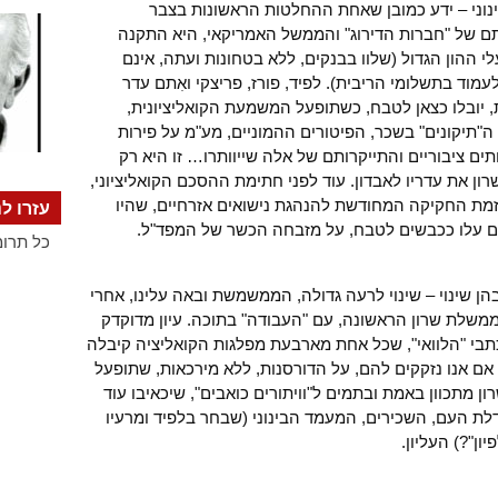
וני – ידע כמובן שאחת ההחלטות הראשונות בצבר
תם של "חברות הדירוג" והממשל האמריקאי, היא התקנה
י ההון הגדול (שלוו בבנקים, ללא בטחונות ועתה, אינם
לעמוד בתשלומי הריבית). לפיד, פורז, פריצקי ואִתם עדר
, יובלו כצאן לטבח, כשתופעל המשמעת הקואליציונית,
"תיקונים" בשכר, הפיטורים ההמוניים, מע"מ על פירות
תים ציבוריים והתייקרותם של אלה שייוותרו… זו היא רק
ן את עדריו לאבדון. עוד לפני חתימת ההסכם הקואליציוני,
וזמת החקיקה המחודשת להנהגת נישואים אזרחיים, שהיו
עזרו לנ
רם עלו ככבשים לטבח, על מזבחה הכשר של המפד"ל.
כל תרומ
ן שינוי – שינוי לרעה גדולה, הממשמשת ובאה עלינו, אחרי
שלת שרון הראשונה, עם "העבודה" בתוכה. עיון מדוקדק
בי "הלוואי", שכל אחת מארבעת מפלגות הקואליציה קיבלה
 אם אנו נזקקים להם, על הדורסנות, ללא מירכאות, שתופעל
ן מתכוון באמת ובתמים ל"וויתורים כואבים", שיכאיבו עוד
דלת העם, השכירים, המעמד הבינוני (שבחר בלפיד ומרעיו
יון"?) העליון.