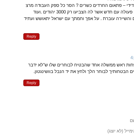
 ידידי – פתאום החרדים כשרים ? הסר כל ספק העבודה מרצ
עם אחד והחרדים לא ישתפו פעולה עם חדש אשר לה הצביעו רק 3000 יהודים .ועוד
 והשיירה עוברת . על אפך וחמתך עם ישראל יתאושש ועתיד
Reply
ות ראש ממשלה אחד שהבטיח לבוחרים שלו ש"לא ידבר
ים הבטחותיך לבוחר הלך ולחץ את יד הנבל בוושינגטון.
Reply
ם
מייל (לא יוצג)