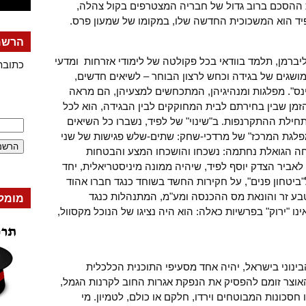
ת ההסכם ברוב גדול של חבריה המצטרפים בקול צהלה,
יד הוא המשכוכית החדשה שלו, במקומו של שמעון פרס.
הרשמה
יברמן, תלמד בוודאי בכל פקולטה של לימודי אזרחות ומדעי
כתובת
מושגים של בגידה וכחש לרצון הבוחר – לשיאים חדשים,
ס". מפלגות ומנהיגיהן, המתכחשים למצעיהן, הם מראה
זמן שבין בחירתם לבית המחוקקים לבין הבגידה, הוא לכל
ילת ההתקרנפות. ב"שינוי" של לפיד, נשברו כל השיאים
"מפלגת המרכז" של מרדכי-שחק: שתים-שלש פגישות של שני
וסחה הגואלת נחתמה: נשכחו והושכחו המצע והבטחות
יר הצדק יוסף לפיד, שיהיה ממונה מיניסטריאלית, יחד
ביטחון פנים", על חקירות החשד בשוחד כנגד חברו אהוד
בע זר והונאת מס ההכנסה ומע"מ, המתנהלות כנגד
מומל
ו "ירוק" בפרשיות כאלה: הוא היה נציגו של הנוכל מקסוול,
ינוני בישראל, יהיה אחד מסעיפי התוכנית הכלכלית
וצר זומם להפסיק את הנפקת אגרות החוב לקרנות הגמל,
ו חסכונות המבוטחים וירדו, חלקם או כולם, לטמיון. מי