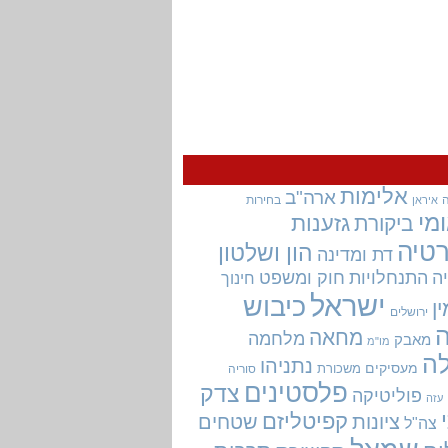
אלימות
ארה"ב
בחירות
איראן
מי
גזענות
ביקורת
טיה
הון ושלטון
דת ומדינה
ה
התנחלויות
חוק ומשפט
חינוך
ישראל
כיבוש
ין
ירושלים
מחאה
מלחמה
מאבק
מו"מ
ה
נתניהו
מעסיקים
משכורת
סוריה
פלסטינים
צדק
פוליטיקה
עזה
קפיטליזם
ציונות
שטחים
צה"ל