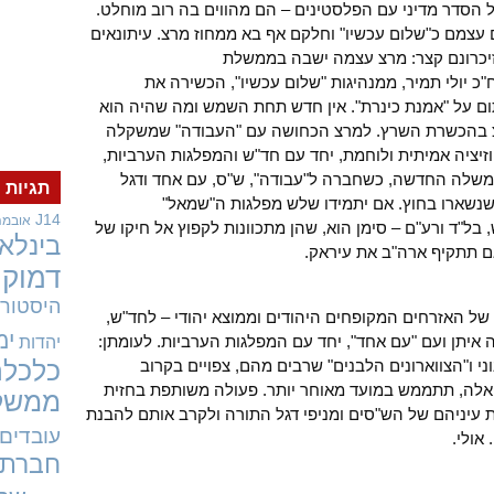
 הסדר מדיני עם הפלסטינים – הם מהווים בה רוב מוחלט.
ם עצמם כ"שלום עכשיו" וחלקם אף בא ממחוז מרצ. עיתונאים
– זיכרונם קצר: מרצ עצמה ישבה בממשלת
כ יולי תמיר, ממנהיגות "שלום עכשיו", הכשירה את
ם על "אמנת כינרת". אין חדש תחת השמש ומה שהיה הוא
רצ בהכשרת השרץ. למרצ הכחושה עם "העבודה" שמשקלה
וזיציה אמיתית ולוחמת, יחד עם חד"ש והמפלגות הערביות,
משלה החדשה, כשחברה ל"עבודה", ש"ס, עם אחד ודגל
תגיות
נשארו בחוץ. אם יתמידו שלש מפלגות ה"שמאל"
J14
אובמה
ל"ד ורע"ם – סימן הוא, שהן מתכוונות לקפוץ אל חיקו של
בינלאו
אם תתקיף ארה"ב את עיראק.
דמוקר
היסטורי
 של האזרחים המקופחים היהודים וממוצא יהודי – לחד"ש,
ימ
איתן ועם "עם אחד", יחד עם המפלגות הערביות. לעומתן:
יהדות
י ו"הצווארונים הלבנים" שרבים מהם, צפויים בקרוב
כלכלה
לה, תתממש במועד מאוחר יותר. פעולה משותפת בחזית
ממשל
 עיניהם של הש"סים ומניפי דגל התורה ולקרב אותם להבנת
עובדים
אולי.
חברתי