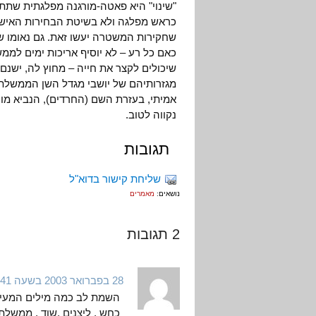
"שינוי" היא פאטה-מורגנה מפלגתית שתתמו
כראש מפלגה ולא בשיטת הבחירות האישיו
שחקירות המשטרה יעשו זאת. גם נאומו של 
שיכולים לקצר את חייה – מחוץ לה, ישנם 
מגזרותיהם של יושבי מגדל השן הממשלתי.
אמיתי, בעזרת השם (החרדים), הנביא מוח
נקווה לטוב.
תגובות
שליחת קישור בדוא"ל
נושאים:
מאמרים
2 תגובות
28 בפברואר 2003 בשעה 1:41
כחש , ליצנים ,שוד , ממשלת