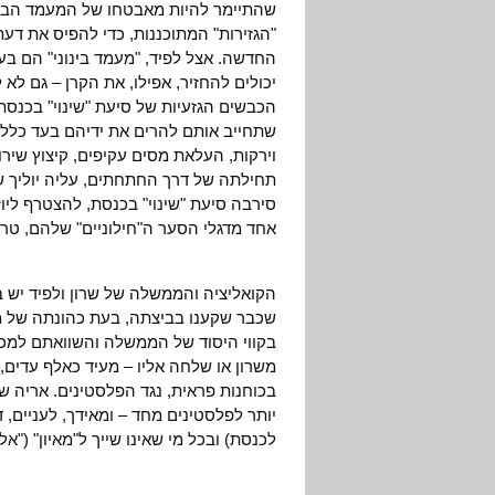
שהתיימר להיות מאבטחו של המעמד הבינ
"הגזירות" המתוכננות, כדי להפיס את דע
החדשה. אצל לפיד, "מעמד בינוני" הם בעל
יכולים להחזיר, אפילו, את הקרן – גם לא 
הכבשים הגזעיות של סיעת "שינוי" בכנסת
שתחייב אותם להרים את ידיהם בעד כלל ה
וירקות, העלאת מסים עקיפים, קיצוץ שירו
תחילתה של דרך החתחתים, עליה יוליך שרו
סירבה סיעת "שינוי" בכנסת, להצטרף לי
אחד מדגלי הסער ה"חילוניים" שלהם, ט
הקואליציה והממשלה של שרון ולפיד יש בה
שכבר שקענו בביצתה, בעת כהונתה של ממ
בקווי היסוד של הממשלה והשוואתם למכת
משרון או שלחה אליו – מעיד כאלף עדים,
בכוחנות פראית, נגד הפלסטינים. אריה שרו
יותר לפלסטינים מחד – ומאידך, לעניים, 
לכנסת) ובכל מי שאינו שייך ל"מאיון" ("אלפ