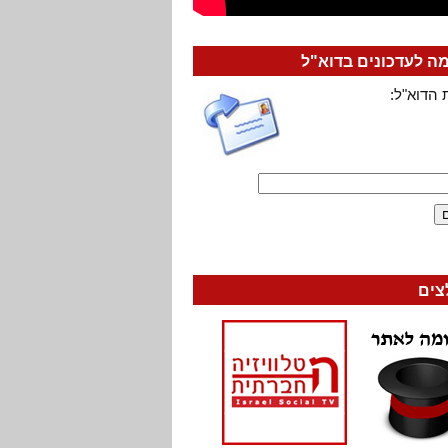
 לעדכונים בדוא"ל
 הדוא"ל:
צים