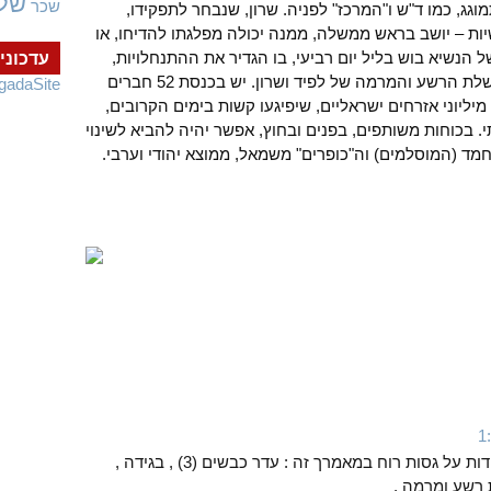
של
שכר
גג, כמו ד"ש ו"המרכז" לפניה. שרון, שנבחר לתפקידו,
ת – יושב בראש ממשלה, ממנה יכולה מפלגתו להדיחו, או
הנשיא בוש בליל יום רביעי, בו הגדיר את ההתנחלויות,
עדכוני
כאם כל רע – לא יוסיף אריכות ימים לממשלת הרשע והמרמה של לפיד ושרון. יש בכנסת 52 חברים
gadaSite
מיליוני אזרחים ישראליים, שיפיגעו קשות בימים הקרובים,
 בכוחות משותפים, בפנים ובחוץ, אפשר יהיה להביא לשינוי
מד (המוסלמים) וה"כופרים" משמאל, ממוצא יהודי וערבי.
השמת לב כמה מילים המעידות על גסות רוח במאמרך זה : עדר כבשים (3) , בגידה ,
 רשע ומרמה .