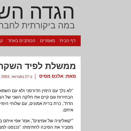
הגדה הש
במה ביקורתית לחברה
דף הבית
מאמרים
הכותבים באתר
קי
ממשלת לפיד השקר
מאת:
אלכס מסיס
ב-27 בפברואר, 2003
"לא נלך עם הימין הדורסני ולא עם השמא
הבחירות וגם קיים את חלקה השני של הב
הדת", כרת ברית אמונים, עם שלוחי הימין 
איתם.
"‘קואליציה של אמיצים", אמר אפי איתם 
מסביר את הסיבה לחתימתו: "נכנסנו לממ